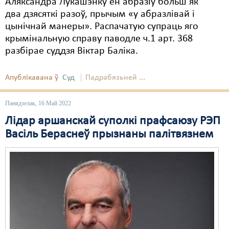
Аляксандра Лукашэнку ён абразіў больш як
два дзясяткі разоў, прычым «у абразлівай і
цынічнай манеры». Распачатую супраць яго
крымінальную справу паводле ч.1 арт. 368
разбірае суддзя Віктар Баліка.
Апублікавана ў
Суд
Падрабязьней ...
Панядзелак, 16 Май 2022
Лідар аршанскай суполкі прафсаюзу РЭП
Васіль Бераснеў прызнаны палітвязнем