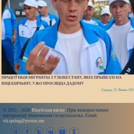
ПРАЦОЎНЫЯ МІГРАНТЫ З УЗБІКЕСТАНУ, ЯКІХ ПРЫВЕЗЛІ НА
ВІЦЕБШЧЫНУ, УЖО ПРОСЯЦЦА ДАДОМУ
Серада, 15 Ліпень 202
© 2011 - 2026
Віцебская вясна
. Пры выкарыстаньні
матэрыялаў абавязковая гіпэрспасылка. Email:
vit.spring@proton.me