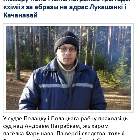
«хіміі» за абразы на адрас Лукашэнкі і
Свабода слова
Качанавай
Свабода сумленьня
Суд
Сьмяротнае пакараньне
Экалёгія
Правы працоўных
Сацыяльныя правы
У судзе Полацку і Полацкага раёну праходзіць
суд над Андрэем Патрэбкам, жыхаром
пасёлка Фарынава. Па версіі следства, толькі