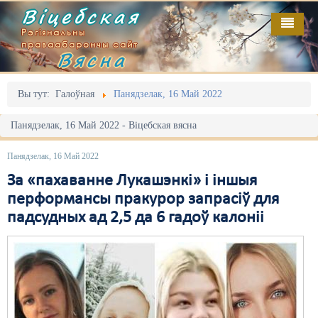
Віцебская
Рэгіянальны
праваабарончы сайт
Вясна
Галоўная
Выданьні
Адміністрацыйны перасьлед
Вы тут:
Галоўная
Панядзелак, 16 Май 2022
Відэа
Акцыі
Панядзелак, 16 Май 2022 - Віцебская вясна
Кантакт
Безбар'ернае асяродзьдзе
Панядзелак, 16 Май 2022
Пра нас
Выбары
За «пахаванне Лукашэнкі» і іншыя
перформансы пракурор запрасіў для
RSS
Грамадзянскія ініцыятывы
падсудных ад 2,5 да 6 гадоў калоніі
Дзяржава
Дыскрымінацыя
Затрыманьні