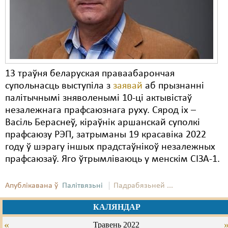
13 траўня беларуская праваабарончая
супольнасць выступіла з
заявай
аб прызнанні
палітычнымі зняволенымі 10-ці актывістаў
незалежнага прафсаюзнага руху. Сярод іх –
Васіль Бераснеў, кіраўнік аршанскай суполкі
прафсаюзу РЭП, затрыманы 19 красавіка 2022
году ў шэрагу іншых прадстаўнікоў незалежных
прафсаюзаў. Яго ўтрымліваюць у менскім СІЗА-1.
Апублікавана ў
Палітвязьні
Падрабязьней ...
КАЛЯНДАР
«
Травень 2022