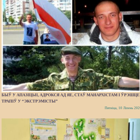
БЫЎ У АПАЗІЦЫІ, АДРОКСЯ АД ЯЕ, СТАЎ МАНАРХІСТАМ І ЎРЭШЦЕ
ТРАПІЎ У “ЭКСТРЭМІСТЫ”
Пятніца, 10 Ліпень 202