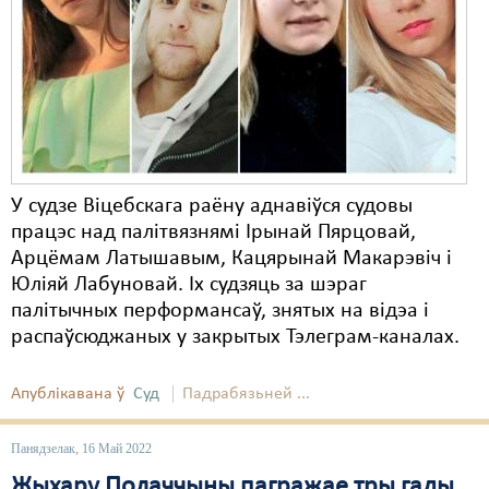
Карная псыхіятрыя
КПЧ ААН
Культурныя правы
ЛПП
Мігранты
У судзе Віцебскага раёну аднавіўся судовы
Мірныя сходы
працэс над палітвязнямі Ірынай Пярцовай,
Арцёмам Латышавым, Кацярынай Макарэвіч і
Палітвязьні
Юліяй Лабуновай. Іх судзяць за шэраг
Праваабаронцы
палітычных перформансаў, знятых на відэа і
распаўсюджаных у закрытых Тэлеграм-каналах.
Правы дзіцяці
Апублікавана ў
Суд
Падрабязьней ...
Пэнітэнцыярная сыстэма
Распальваньне варожасьці
Панядзелак, 16 Май 2022
Жыхару Полаччыны пагражае тры гады
Рознае