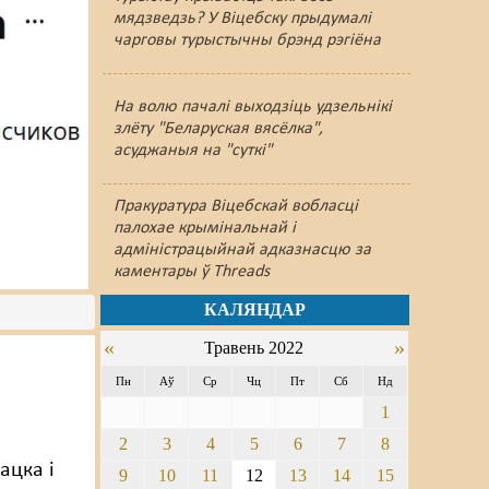
мядзведзь? У Віцебску прыдумалі
чарговы турыстычны брэнд рэгіёна
На волю пачалі выходзіць удзельнікі
злёту "Беларуская вясёлка",
асуджаныя на "суткі"
Пракуратура Віцебскай вобласці
палохае крымінальнай і
адміністрацыйнай адказнасцю за
каментары ў Threads
КАЛЯНДАР
«
»
Травень 2022
Пн
Аў
Ср
Чц
Пт
Сб
Нд
1
2
3
4
5
6
7
8
ацка і
9
10
11
12
13
14
15