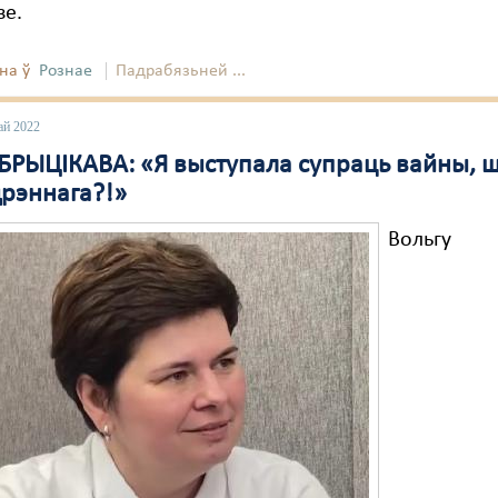
зе.
на ў
Рознае
Падрабязьней ...
ай 2022
 БРЫЦІКАВА: «Я выступала супраць вайны, ш
дрэннага?!»
Вольгу