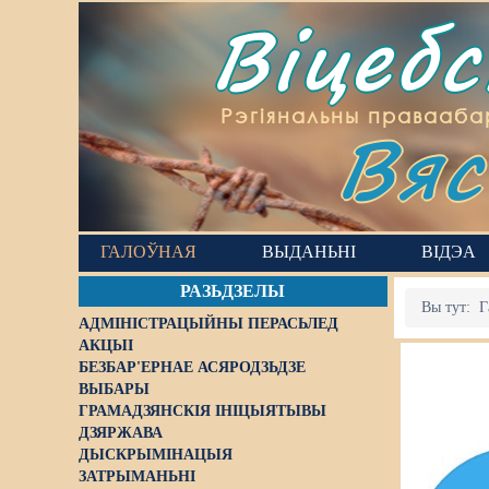
Віцеб
Вяс
Рэгіянальны правааба
ГАЛОЎНАЯ
ВЫДАНЬНІ
ВІДЭА
РАЗЬДЗЕЛЫ
Вы тут:
Г
АДМІНІСТРАЦЫЙНЫ ПЕРАСЬЛЕД
АКЦЫІ
БЕЗБАР'ЕРНАЕ АСЯРОДЗЬДЗЕ
ВЫБАРЫ
ГРАМАДЗЯНСКІЯ ІНІЦЫЯТЫВЫ
ДЗЯРЖАВА
ДЫСКРЫМІНАЦЫЯ
ЗАТРЫМАНЬНІ