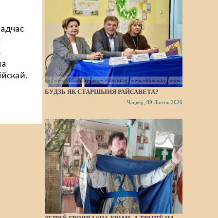
падчас
а
з
на
ійскай.
БУДЗЬ ЯК СТАРШЫНЯ РАЙСАВЕТА?
Чацвер, 09 Ліпень 2026