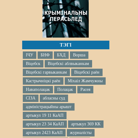
ТЭГІ
ІЧУ
БНФ
БХД
Ворша
Віцебск
Віцебскі аблвыканкам
Віцебскі гарвыканкам
Віцебскі раён
Кастрычніцкі раён
Міхаіл Жамчужны
Наваполацак
Полацак
Расея
СІЗА
абласны суд
адміністрацыйны арышт
артыкул 19 11 КаАП
артыкул 23 34 КаАП
артыкул 369 КК
артыкул 2423 КаАП
журналісты