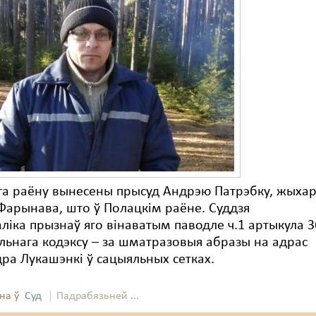
га раёну вынесены прысуд Андрэю Патрэбку, жыха
Фарынава, што ў Полацкім раёне. Суддзя
аліка прызнаў яго вінаватым паводле ч.1 артыкула 
ьнага кодэксу – за шматразовыя абразы на адрас
ра Лукашэнкі ў сацыяльных сетках.
на ў
Суд
Падрабязьней ...