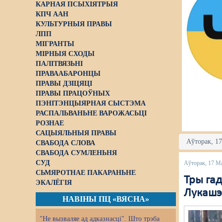
КАРНАЯ ПСЫХІЯТРЫЯ
КПЧ ААН
КУЛЬТУРНЫЯ ПРАВЫ
ЛПП
МІГРАНТЫ
МІРНЫЯ СХОДЫ
ПАЛІТВЯЗЬНІ
ПРАВААБАРОНЦЫ
ПРАВЫ ДЗІЦЯЦІ
ПРАВЫ ПРАЦОЎНЫХ
ПЭНІТЭНЦЫЯРНАЯ СЫСТЭМА
РАСПАЛЬВАНЬНЕ ВАРОЖАСЬЦІ
РОЗНАЕ
САЦЫЯЛЬНЫЯ ПРАВЫ
Аўторак, 17
СВАБОДА СЛОВА
СВАБОДА СУМЛЕНЬНЯ
СУД
Аўторак, 17 М
СЬМЯРОТНАЕ ПАКАРАНЬНЕ
Тры гад
ЭКАЛЁГІЯ
Лукашэ
НАВІНЫ ПЦ «ВЯСНА»
"Не вызваляе ад адказнасці". Што трэба