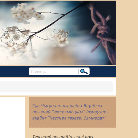
Суд Чыгуначнага раёна Віцебска
прызнаў “экстрэмісцкім” Instagram-
акаўнт “Честная газета. Самиздат”
Турыстаў прывабіць такі вось