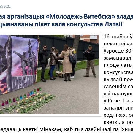
ай 2022
ая арганізацыя «Молодежь Витебска» зладз
ыянаваны пікет каля консульства Латвіі
16 траўня ў
некалькі ч
ўзросце 30
замацавалі
плоце латы
консульств
выявай пом
савецкім с
які плануюц
ў Рызе. Пас
запалілі зні
ходніках, р
кветкі, а т
аздаваць кветкі мінакам, каб тыя дзейнічалі па іхн