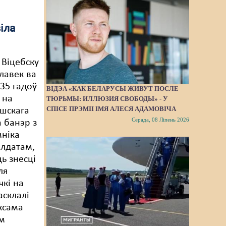
іла
 Віцебску
алавек ва
-35 гадоў
ВІДЭА «КАК БЕЛАРУСЫ ЖИВУТ ПОСЛЕ
 на
ТЮРЬМЫ: ИЛЛЮЗИЯ СВОБОДЫ» - У
СПІСЕ ПРЭМІІ ІМЯ АЛЕСЯ АДАМОВІЧА
шскага
Серада, 08 Ліпень 2026
а банэр з
ніка
алдатам,
ь знесці
ля
чкі на
асклалі
аксама
ым