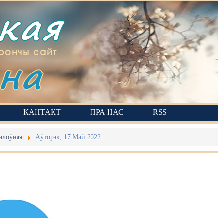
ская
на
рончы сайт
КАНТАКТ
ПРА НАС
RSS
алоўная
Аўторак, 17 Май 2022