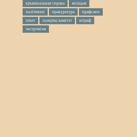
крымінальная справа
міліцыя
палітвязні
пракуратура
прафсаюз
пікет
сьледчы камітэт
штраф
экстрэмізм