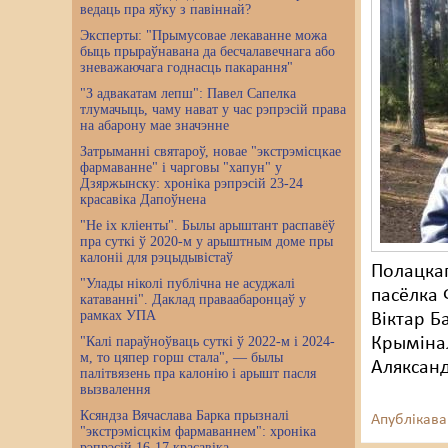
ведаць пра яўку з павіннай?
Эксперты: "Прымусовае лекаванне можа
быць прыраўнавана да бесчалавечнага або
зневажаючага годнасць пакарання"
"З адвакатам лепш": Павел Сапелка
тлумачыць, чаму нават у час рэпрэсій права
на абарону мае значэнне
Затрыманні святароў, новае "экстрэмісцкае
фармаванне" і чарговы "хапун" у
Дзяржынску: хроніка рэпрэсій 23-24
красавіка Дапоўнена
"Не іх кліенты". Былы арыштант распавёў
пра суткі ў 2020-м у арыштным доме пры
калоніі для рэцыдывістаў
Полацка
"Улады ніколі публічна не асуджалі
пасёлка 
катаванні". Даклад праваабаронцаў у
рамках УПА
Віктар Б
"Калі параўноўваць суткі ў 2022-м і 2024-
Крымінал
м, то цяпер горш стала", — былы
Аляксанд
палітвязень пра калонію і арышт пасля
вызвалення
Ксяндза Вячаслава Барка прызналі
Апублікава
"экстрэмісцкім фармаваннем": хроніка
рэпрэсій 16-17 красавіка