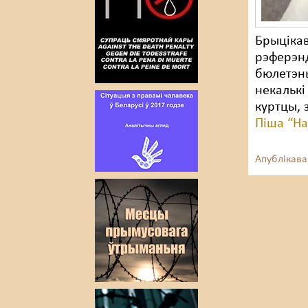
Брыцікав
рэферэнд
бюлетэнь
некалькі
куртцы, 
Піша “Н
Апублікава