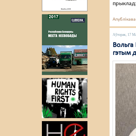
прыклад
Апублікава
Аўторак, 17 М
Вольга
гэтым 