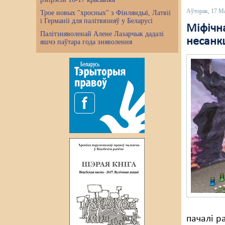
Аўторак, 17 М
Трое новых "хросных" з Фінляндыі, Латвіі
і Германіі для палітвязняў у Беларусі
Міфічн
Палітзняволенай Алене Лазарчык дадалі
несанкц
яшчэ паўтара года зняволення
пачалі р