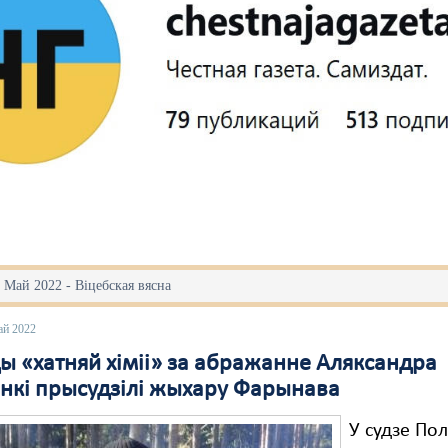
 Май 2022 - Віцебская вясна
ай 2022
ы «хатняй хіміі» за абражанне Аляксандра
нкі прысудзілі жыхару Фарынава
У судзе Пол