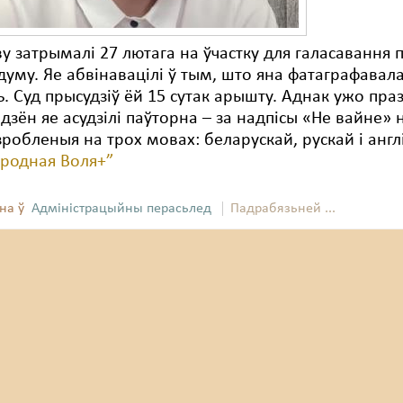
у затрымалі 27 лютага на ўчастку для галасавання 
уму. Яе абвінавацілі ў тым, што яна фатаграфавал
. Суд прысудзіў ёй 15 сутак арышту. Аднак ужо пра
 дзён яе асудзілі паўторна – за надпісы «Не вайне» 
зробленыя на трох мовах: беларускай, рускай і англ
ародная Воля+”
на ў
Адміністрацыйны перасьлед
Падрабязьней ...