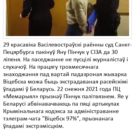
Карная псыхіятрыя
КПЧ ААН
Культурныя правы
ЛПП
29 красавіка Васілевостраўскі раённы суд Санкт-
Мігранты
Пецярбурга пакінуў Яну Пінчук у СІЗА да 30
ліпеня. На паседжанне не пусцілі журналістаў і
Мірныя сходы
слухачоў. На працягу трохмесячнага
знаходжання пад вартай падазроная жыхарка
Палітвязьні
Віцебска можа быць экстрадаваная расейскімі
Праваабаронцы
ўладамі ў Беларусь. 22 снежня 2021 года ПЦ
«Мемарыял» прызнаў Пінчук палітвязнем. Яе у
Правы дзіцяці
Беларусі абвінавачваюць па пяці артыкулах
Крымінальнага кодэкса за адміністраванне
Пэнітэнцыярная сыстэма
тэлеграм-чата "Віцебск 97%", прызнанага
Распальваньне варожасьці
ўладамі экстрэмісцкім.
Рознае