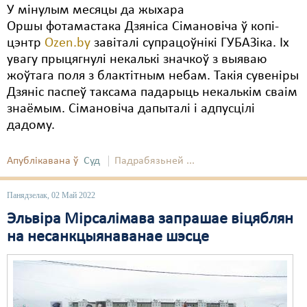
У мінулым месяцы да жыхара
Оршы фотамастака Дзяніса Сімановіча ў копі-
цэнтр
Ozen.by
завіталі супрацоўнікі ГУБАЗіка. Іх
увагу прыцягнулі некалькі значкоў з выяваю
жоўтага поля з блактітным небам. Такія сувеніры
Дзяніс паспеў таксама падарыць некалькім сваім
знаёмым. Сімановіча дапыталі і адпусцілі
дадому.
Апублікавана ў
Суд
Падрабязьней ...
Панядзелак, 02 Май 2022
Эльвіра Мірсалімава запрашае віцяблян
на несанкцыянаванае шэсце