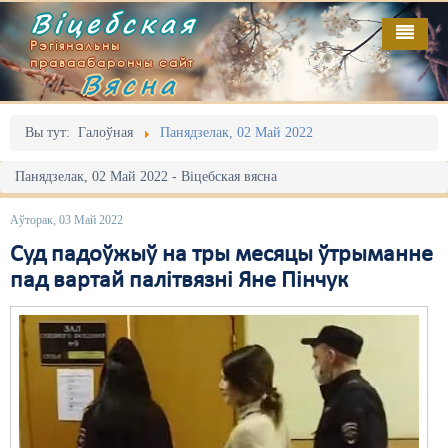
Віцебская
Рэгіянальны
праваабарончы сайт
Вясна
Галоўная
Выданьні
Адміністрацыйны перасьлед
Вы тут:
Галоўная
Панядзелак, 02 Май 2022
Відэа
Акцыі
Панядзелак, 02 Май 2022 - Віцебская вясна
Кантакт
Безбар'ернае асяродзьдзе
Аўторак, 03 Май 2022
Пра нас
Выбары
Суд падоўжыў на тры месяцы ўтрыманне
пад вартай палітвязні Яне Пінчук
RSS
Грамадзянскія ініцыятывы
Дзяржава
Дыскрымінацыя
Затрыманьні