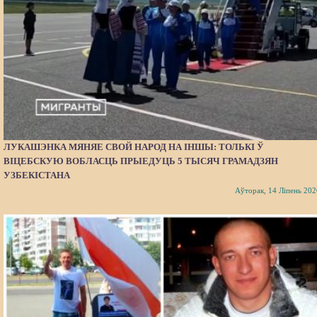
ЛУКАШЭНКА МЯНЯЕ СВОЙ НАРОД НА ІНШЫ: ТОЛЬКІ Ў
ВІЦЕБСКУЮ ВОБЛАСЦЬ ПРЫЕДУЦЬ 5 ТЫСЯЧ ГРАМАДЗЯН
УЗБЕКІСТАНА
Аўторак, 14 Ліпень 202