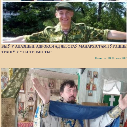
БЫЎ У АПАЗІЦЫІ, АДРОКСЯ АД ЯЕ, СТАЎ МАНАРХІСТАМ І ЎРЭШЦЕ
ТРАПІЎ У “ЭКСТРЭМІСТЫ”
Пятніца, 10 Ліпень 202