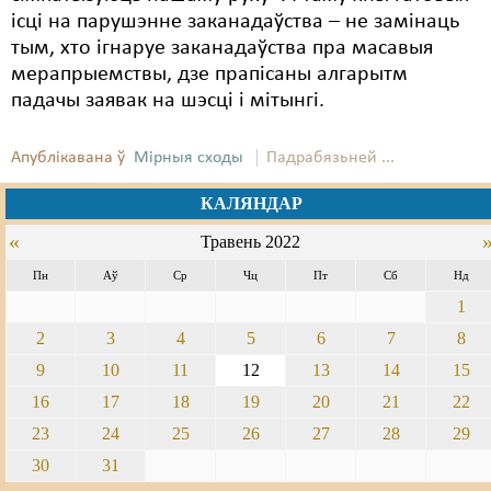
ісці на парушэнне заканадаўства – не замінаць
тым, хто ігнаруе заканадаўства пра масавыя
мерапрыемствы, дзе прапісаны алгарытм
падачы заявак на шэсці і мітынгі.
Апублікавана ў
Мірныя сходы
Падрабязьней ...
КАЛЯНДАР
«
Травень 2022
Пн
Аў
Ср
Чц
Пт
Сб
Нд
1
2
3
4
5
6
7
8
9
10
11
12
13
14
15
16
17
18
19
20
21
22
23
24
25
26
27
28
29
30
31