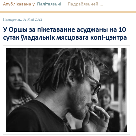
Апублікавана ў
Палітвязьні
Падрабязьней ...
Свабода слова
Панядзелак, 02 Май 2022
Свабода сумленьня
У Оршы за пікетаванне асуджаны на 10
Суд
сутак ўладальнік мясцовага копі-цэнтра
Сьмяротнае пакараньне
Экалёгія
Правы працоўных
Сацыяльныя правы