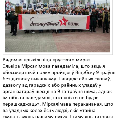
Вядомая прыхільніца «русского мира»
Эльвіра Мірсалімова паведаміла, што акцыя
«Бессмертный полк» пройдзе ў Віцебску 9 траўня
без дазволу выканкаму. Паводле ейных словаў,
дазволу ад гарадскіх або раённых уладаў у
арганізатараў шэсця на 9-га траўня няма, аднак
ім нібыта паведамілі, што «ніхто не будзе
перашкаджаць». Мірсалімава перакананая, што
ва ўладных колах ёсць людзі, якія «тайна
сімпатызуюць нашаму руху». І таму яны гатовыя