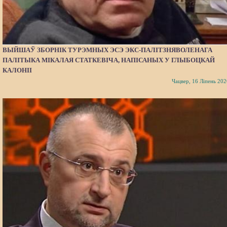
ВЫЙШАЎ ЗБОРНІК ТУРЭМНЫХ ЭСЭ ЭКС-ПАЛІТЗНЯВОЛЕНАГА
ПАЛІТЫКА МІКАЛАЯ СТАТКЕВІЧА, НАПІСАНЫХ У ГЛЫБОЦКАЙ
КАЛОНІІ
Чацвер, 16 Ліпень 202