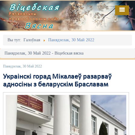
Віцебская
Рэгіянальны
праваабарончы сайт
Вясна
Галоўная
Выданьні
Адміністрацыйны перасьлед
Вы тут:
Галоўная
Панядзелак, 30 Май 2022
Відэа
Акцыі
Панядзелак, 30 Май 2022 - Віцебская вясна
Кантакт
Безбар'ернае асяродзьдзе
Панядзелак, 30 Май 2022
Пра нас
Выбары
Украінскі горад Мікалаеў разарваў
адносіны з беларускім Браславам
RSS
Грамадзянскія ініцыятывы
Дзяржава
Дыскрымінацыя
Затрыманьні