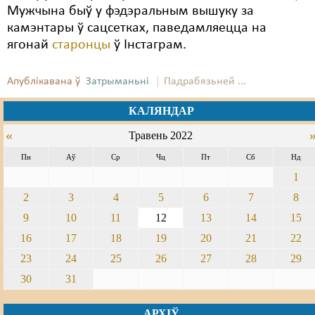
Мужчына быў у фэдэральным вышуку за
камэнтары ў сацсетках, паведамляецца на
ягонай
старонцы
ў Інстаграм.
Апублікавана ў
Затрыманьні
Падрабязьней ...
КАЛЯНДАР
«
Травень 2022
Пн
Аў
Ср
Чц
Пт
Сб
Нд
1
2
3
4
5
6
7
8
9
10
11
12
13
14
15
16
17
18
19
20
21
22
23
24
25
26
27
28
29
30
31
АРХІЎ