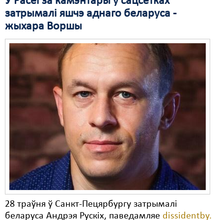
У Расеі за камэнтары ў сацсетках
затрымалі яшчэ аднаго беларуса -
Свабода слова
жыхара Воршы
Свабода сумленьня
Суд
Сьмяротнае пакараньне
Экалёгія
Правы працоўных
Сацыяльныя правы
28 траўня ў Санкт-Пецярбургу затрымалі
беларуса Андрэя Рускіх, паведамляе
dissidentby.