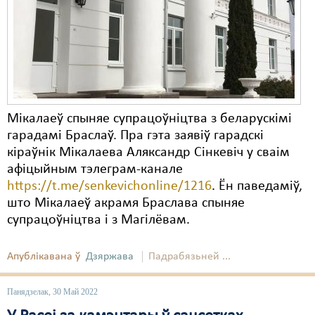
Карная псыхіятрыя
КПЧ ААН
Культурныя правы
ЛПП
Мігранты
Мікалаеў спыняе супрацоўніцтва з беларускімі
гарадамі Браслаў. Пра гэта заявіў гарадскі
Мірныя сходы
кіраўнік Мікалаева Аляксандр Сінкевіч у сваім
афіцыйным тэлеграм-канале
Палітвязьні
https://t.me/senkevichonline/1216
. Ён паведаміў,
Праваабаронцы
што Мікалаеў акрамя Браслава спыняе
супрацоўніцтва і з Магілёвам.
Правы дзіцяці
Пэнітэнцыярная сыстэма
Апублікавана ў
Дзяржава
Падрабязьней ...
Распальваньне варожасьці
Панядзелак, 30 Май 2022
Рознае