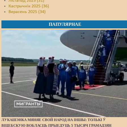
Лістапад 2025 (31)
Кастрычнік 2025 (36)
Верасень 2025 (34)
ПАПУЛЯРНАЕ
ЛУКАШЭНКА МЯНЯЕ СВОЙ НАРОД НА ІНШЫ: ТОЛЬКІ Ў
ВІЦЕБСКУЮ ВОБЛАСЦЬ ПРЫЕДУЦЬ 5 ТЫСЯЧ ГРАМАДЗЯН