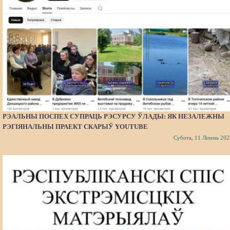
РЭАЛЬНЫ ПОСПЕХ СУПРАЦЬ РЭСУРСУ ЎЛАДЫ: ЯК НЕЗАЛЕЖНЫ
РЭГІЯНАЛЬНЫ ПРАЕКТ СКАРЫЎ YOUTUBE
Субота, 11 Ліпень 202