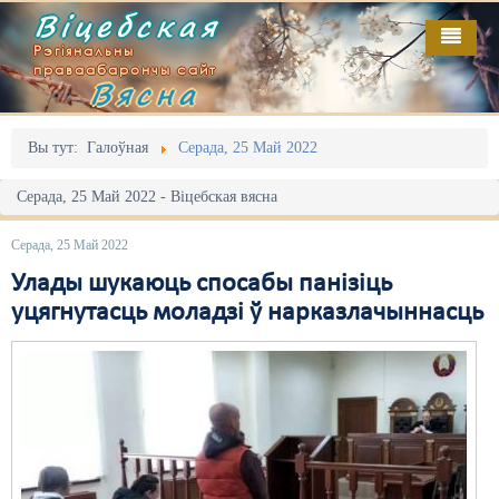
Віцебская
Рэгіянальны
праваабарончы сайт
Вясна
Галоўная
Выданьні
Адміністрацыйны перасьлед
Вы тут:
Галоўная
Серада, 25 Май 2022
Відэа
Акцыі
Серада, 25 Май 2022 - Віцебская вясна
Кантакт
Безбар'ернае асяродзьдзе
Серада, 25 Май 2022
Пра нас
Выбары
Улады шукаюць спосабы панізіць
уцягнутасць моладзі ў нарказлачыннасць
RSS
Грамадзянскія ініцыятывы
Дзяржава
Дыскрымінацыя
Затрыманьні