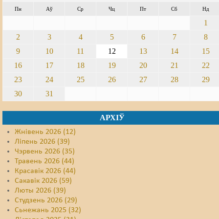
Пн
Аў
Ср
Чц
Пт
Сб
Нд
Свабода слова
1
Свабода сумленьня
2
3
4
5
6
7
8
9
10
11
12
13
14
15
Суд
16
17
18
19
20
21
22
Сьмяротнае пакараньне
23
24
25
26
27
28
29
30
31
Экалёгія
Правы працоўных
АРХІЎ
Жнівень 2026 (12)
Сацыяльныя правы
Ліпень 2026 (39)
Чэрвень 2026 (35)
Травень 2026 (44)
Красавік 2026 (44)
Сакавік 2026 (59)
Люты 2026 (39)
Студзень 2026 (29)
Сьнежань 2025 (32)