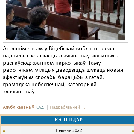
Карная псыхіятрыя
КПЧ ААН
Культурныя правы
ЛПП
Апошнім часам у Віцебскай вобласці рэзка
Мігранты
паднялась колькасць злачынстваў звязаных з
Мірныя сходы
распаўсюджваннем наркотыкаў. Таму
работнікам міліцыя даводзіцца шукаць новыя
Палітвязьні
эфектыўныя спосабы барацьбы з гэтай,
грамадска небяспечнай, катэгорыяй
Праваабаронцы
злачынстваў.
Правы дзіцяці
Апублікавана ў
Суд
Падрабязьней ...
Пэнітэнцыярная сыстэма
КАЛЯНДАР
Распальваньне варожасьці
«
Травень 2022
Рознае