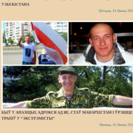
УЗБЕКІСТАНА
Аўторак, 14 Ліпень 202
БЫЎ У АПАЗІЦЫІ, АДРОКСЯ АД ЯЕ, СТАЎ МАНАРХІСТАМ І ЎРЭШЦЕ
ТРАПІЎ У “ЭКСТРЭМІСТЫ”
Пятніца, 10 Ліпень 202