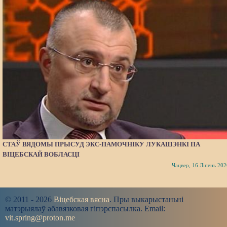
СТАЎ ВЯДОМЫ ПРЫСУД ЭКС-ПАМОЧНІКУ ЛУКАШЭНКІ ПА
ВІЦЕБСКАЙ ВОБЛАСЦІ
Чацвер, 16 Ліпень 202
© 2011 - 2026
Віцебская вясна
. Пры выкарыстаньні
матэрыялаў абавязковая гіпэрспасылка. Email:
vit.spring@proton.me