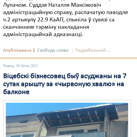
Лупачом. Суддзя Наталля Максімовіч
адміністрацыйную справу, распачатую паводле
ч.2 артыкулу 22.9 КаАП, спыніла ў сувязі са
сканчэннем тэрміну накладання
адміністрацыйнай адказнасці.
Апублікавана ў
Свабода слова
Падрабязьней ...
Чацвер, 18 Люты 2021
Віцебскі бізнесовец быў асуджаны на 7
сутак арышту за «чырвоную хвалю» на
балконе