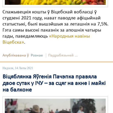
Спажывецкія кошты ў Віцебскай вобласці ў
студзені 2021 году, нават паводле афіцыйнай
статыстыкі, былі вышэйшыя за леташнія на 7,5%.
Гэта самы высокі паказнік за апошнія чатыры
гады, паведамляюць
«Народныя навіны
Віцебска»
.
Апублікавана ў
Рознае
Падрабязьней ...
Нядзеля, 14 Люты 2021
Віцяблянка Яўгенія Пачэпка правяла
двое сутак у ІЧУ – за сцяг на акне і майкі
на балконе