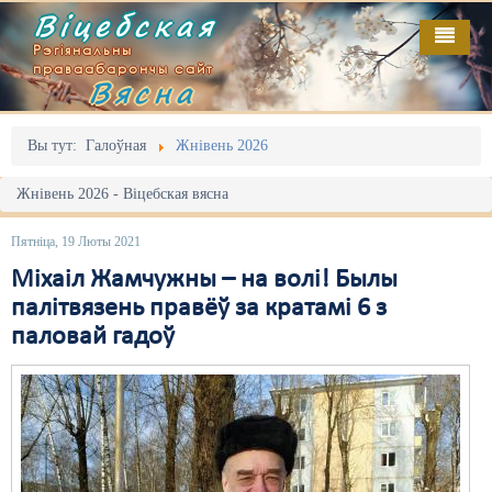
Віцебская
Рэгіянальны
праваабарончы сайт
Вясна
Галоўная
Выданьні
Адміністрацыйны перасьлед
Вы тут:
Галоўная
Жнівень 2026
Відэа
Акцыі
Жнівень 2026 - Віцебская вясна
Кантакт
Безбар'ернае асяродзьдзе
Пятніца, 19 Люты 2021
Пра нас
Выбары
Міхаіл Жамчужны – на волі! Былы
палітвязень правёў за кратамі 6 з
RSS
Грамадзянскія ініцыятывы
паловай гадоў
Дзяржава
Дыскрымінацыя
Затрыманьні