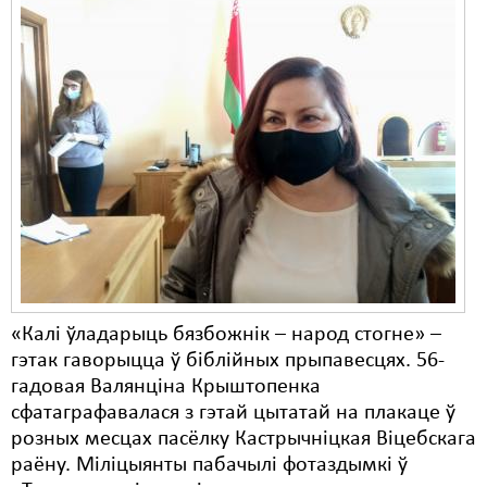
«Калі ўладарыць бязбожнік – народ стогне» –
гэтак гаворыцца ў біблійных прыпавесцях. 56-
гадовая Валянціна Крыштопенка
сфатаграфавалася з гэтай цытатай на плакаце ў
розных месцах пасёлку Кастрычніцкая Віцебскага
раёну. Міліцыянты пабачылі фотаздымкі ў