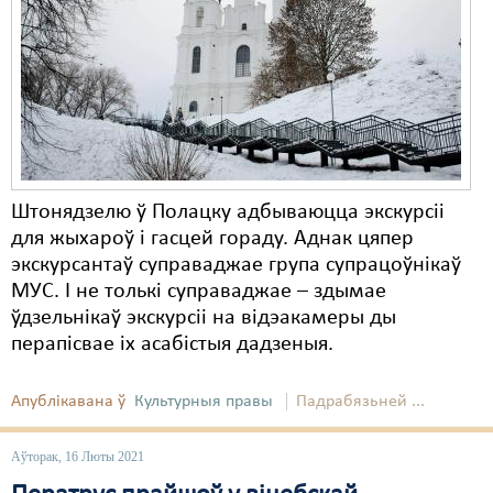
Штонядзелю ў Полацку адбываюцца экскурсіі
для жыхароў і гасцей гораду. Аднак цяпер
экскурсантаў суправаджае група супрацоўнікаў
МУС. І не толькі суправаджае – здымае
ўдзельнікаў экскурсіі на відэакамеры ды
перапісвае іх асабістыя дадзеныя.
Апублікавана ў
Культурныя правы
Падрабязьней ...
Аўторак, 16 Люты 2021