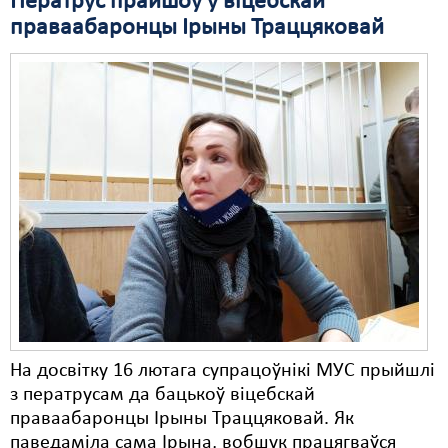
Ператрус прайшоў у віцебскай
праваабаронцы Ірыны Траццяковай
На досвітку 16 лютага супрацоўнікі МУС прыйшлі
з ператрусам да бацькоў віцебскай
праваабаронцы Ірыны Траццяковай. Як
паведаміла сама Ірына, вобшук працягваўся