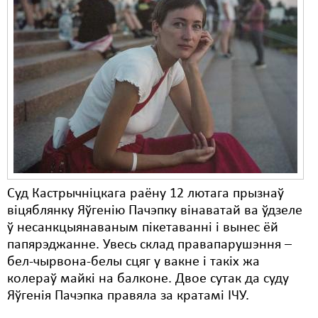
Суд Кастрычніцкага раёну 12 лютага прызнаў
віцяблянку Яўгенію Пачэпку вінаватай ва ўдзеле
ў несанкцыянаваным пікетаванні і вынес ёй
папярэджанне. Увесь склад правапарушэння –
бел-чырвона-белы сцяг у вакне і такіх жа
колераў майкі на балконе. Двое сутак да суду
Яўгенія Пачэпка правяла за кратамі ІЧУ.