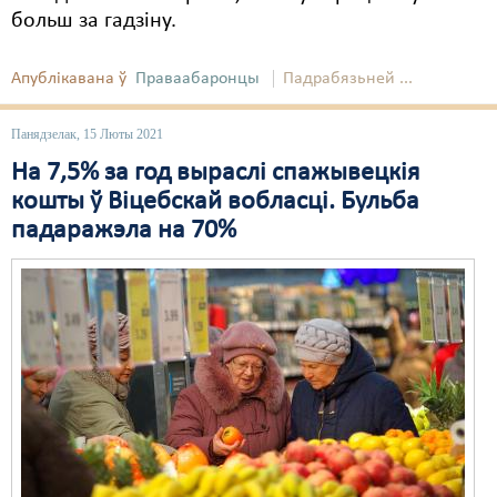
больш за гадзіну.
Апублікавана ў
Праваабаронцы
Падрабязьней ...
Панядзелак, 15 Люты 2021
На 7,5% за год выраслі спажывецкія
кошты ў Віцебскай вобласці. Бульба
падаражэла на 70%