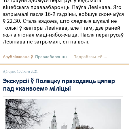
16 траўня адбыўся ператрус у вядомага
віцебскага праваабаронцы Паўла Левінава. Яго
затрымалі пасля 16-й гадзіны, вобшук скончыўся
ў 22.30. Стала вядома, што следчыя шукалі не
толькі ў кватэры Левінава, але і там, дзе раней
жыла ягоная маці-нябожчыца. Пасля ператрусаў
Левінава не затрымалі, ён на волі.
Апублікавана ў
Праваабаронцы
Падрабязьней ...
Аўторак, 16 Люты 2021
Экскурсіі ў Полацку праходзяць цяпер
пад «канвоем» міліцыі