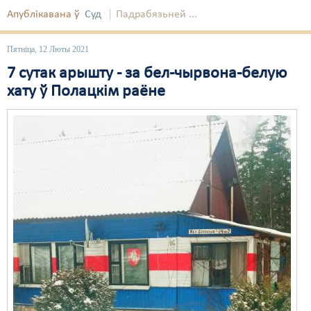
Апублікавана ў
Суд
Падрабязьней ...
Пятніца, 12 Люты 2021
7 сутак арышту - за бел-чырвона-белую
хату ў Полацкім раёне