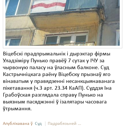
Віцебскі прадпрымальнік і дырэктар фірмы
Уладзіміру Пунько правёў 7 сутак у ІЧУ за
чырвоную паласу на ўласным балконе. Суд
Кастрычніцкага раёну Віцебску прызнаў яго
вінаватым у правядзенні несанкцыянаванага
пікетавання (ч.3 арт. 23.34 КаАП). Суддзя Іна
Грабоўская разглядала справу Пунько на
выязным пасяджэнні ў ізалятары часовага
ўтрымання.
Апублікавана ў
Суд
Падрабязьней ...