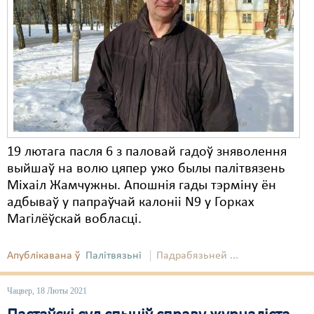
Карная псыхіятрыя
КПЧ ААН
Культурныя правы
ЛПП
Мігранты
Мірныя сходы
19 лютага пасля 6 з паловай гадоў зняволення
выйшаў на волю цяпер ужо былы палітвязень
Палітвязьні
Міхаіл Жамчужны. Апошнія гады тэрміну ён
Праваабаронцы
адбываў у папраўчай калоніі N9 у Горках
Магілёўскай вобласці.
Правы дзіцяці
Пэнітэнцыярная сыстэма
Апублікавана ў
Палітвязьні
Падрабязьней ...
Распальваньне варожасьці
Чацвер, 18 Люты 2021
Рознае