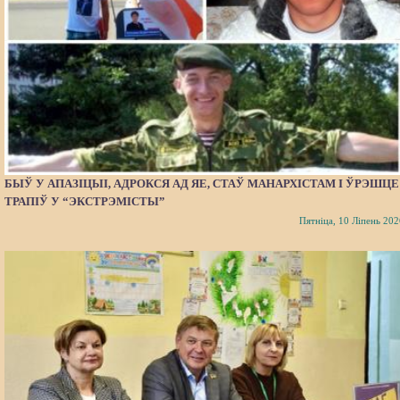
БЫЎ У АПАЗІЦЫІ, АДРОКСЯ АД ЯЕ, СТАЎ МАНАРХІСТАМ І ЎРЭШЦЕ
ТРАПІЎ У “ЭКСТРЭМІСТЫ”
Пятніца, 10 Ліпень 202