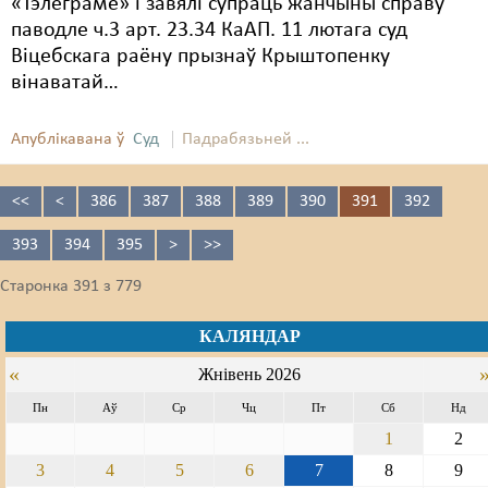
«Тэлеграме» і завялі супраць жанчыны справу
паводле ч.3 арт. 23.34 КаАП. 11 лютага суд
Віцебскага раёну прызнаў Крыштопенку
вінаватай…
Апублікавана ў
Суд
Падрабязьней ...
<<
<
386
387
388
389
390
391
392
393
394
395
>
>>
Старонка 391 з 779
КАЛЯНДАР
«
Жнівень 2026
Пн
Аў
Ср
Чц
Пт
Сб
Нд
1
2
3
4
5
6
7
8
9