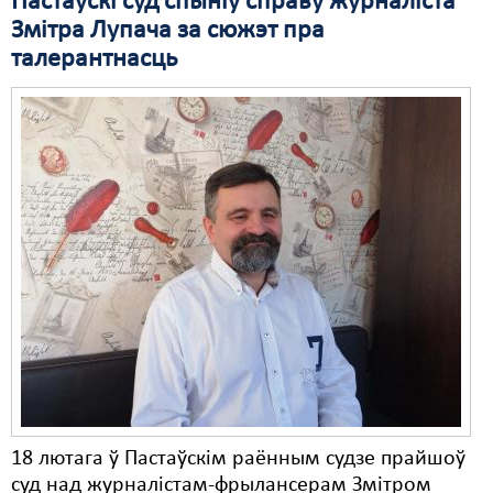
Пастаўскі суд спыніў справу журналіста
Змітра Лупача за сюжэт пра
Свабода слова
талерантнасць
Свабода сумленьня
Суд
Сьмяротнае пакараньне
Экалёгія
Правы працоўных
Сацыяльныя правы
18 лютага ў Пастаўскім раённым судзе прайшоў
суд над журналістам-фрылансерам Змітром