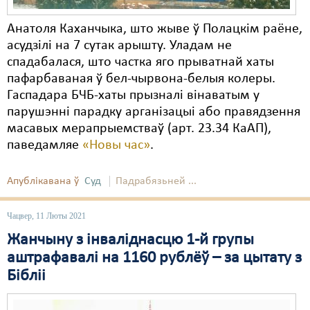
Анатоля Каханчыка, што жыве ў Полацкім раёне,
асудзілі на 7 сутак арышту. Уладам не
спадабалася, што частка яго прыватнай хаты
пафарбаваная ў бел-чырвона-белыя колеры.
Гаспадара БЧБ-хаты прызналі вінаватым у
парушэнні парадку арганізацыі або правядзення
масавых мерапрыемстваў (арт. 23.34 КаАП),
паведамляе
«Новы час»
.
Апублікавана ў
Суд
Падрабязьней ...
Чацвер, 11 Люты 2021
Жанчыну з інваліднасцю 1-й групы
аштрафавалі на 1160 рублёў – за цытату з
Бібліі