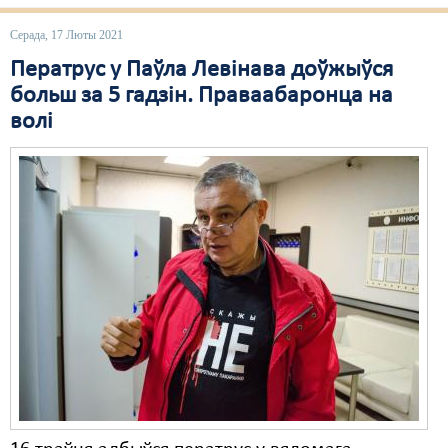
Серада, 17 Люты 2021
Ператрус у Паўла Левінава доўжыўся
больш за 5 гадзін. Праваабаронца на
волі