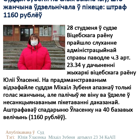
жанчына ўдзельнічала ў пікеце: штраф
1160 рублёў
28 студзеня ў судзе
Віцебскага раёну
прайшло слуханне
адміністрацыйнай
справы паводле ч.3 арт.
23.34 у дачыненні
жыхаркі віцебскага раёну
Юліі Ўласенкі. На прадэманстраваным
відэафайле суддзя Міхаіл Зубеня апазнаў толькі
голас жанчыны, але палічыў яе віну ва ўдзеле ў
несанкцыянаваным пікетаванні даказанай.
Аштрафаваў спадарыню Ўласенку на 40 базавых
велічынь (1160 рублёў).
Апублікавана ў
Суд
Тэгі:
Юлія Ўласенка
Міхаіл Зубеня
артыкул 23 34 КаАП