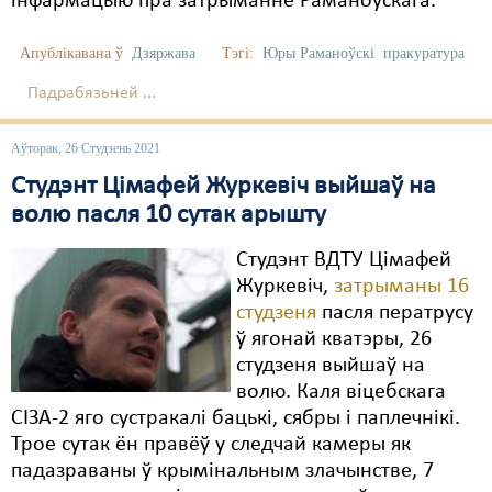
інфармацыю пра затрыманне Раманоўскага.
Апублікавана ў
Дзяржава
Тэгі:
Юры Раманоўскі
пракуратура
Падрабязьней ...
Аўторак, 26 Студзень 2021
Студэнт Цімафей Журкевіч выйшаў на
волю пасля 10 сутак арышту
Студэнт ВДТУ Цімафей
Журкевіч,
затрыманы 16
студзеня
пасля ператрусу
ў ягонай кватэры, 26
студзеня выйшаў на
волю. Каля віцебскага
СІЗА-2 яго сустракалі бацькі, сябры і паплечнікі.
Трое сутак ён правёў у следчай камеры як
падазраваны ў крымінальным злачынстве, 7