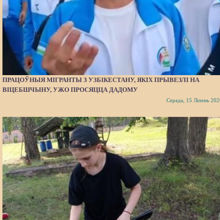
ПРАЦОЎНЫЯ МІГРАНТЫ З УЗБІКЕСТАНУ, ЯКІХ ПРЫВЕЗЛІ НА
ВІЦЕБШЧЫНУ, УЖО ПРОСЯЦЦА ДАДОМУ
Серада, 15 Ліпень 202