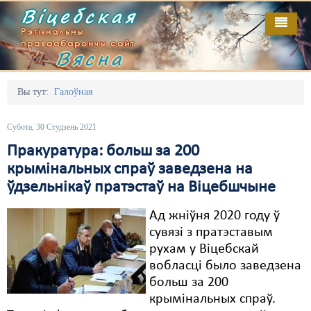
Віцебская
Рэгіянальны
праваабарончы сайт
Вясна
Галоўная
Выданьні
Адміністрацыйны перасьлед
Вы тут:
Галоўная
Відэа
Акцыі
Субота, 30 Студзень 2021
Кантакт
Безбар'ернае асяродзьдзе
Пракуратура: больш за 200
крымінальных спраў заведзена на
Пра нас
Выбары
ўдзельнікаў пратэстаў на Віцебшчыне
RSS
Грамадзянскія ініцыятывы
Ад жніўня 2020 году ў
Дзяржава
сувязі з пратэставым
рухам у Віцебскай
Дыскрымінацыя
вобласці было заведзена
больш за 200
Затрыманьні
крымінальных спраў.