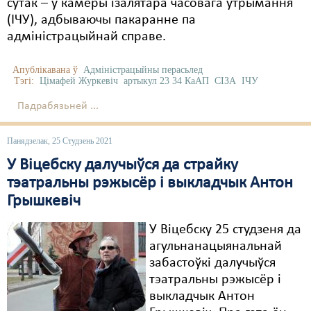
сутак – у камеры ізалятара часовага ўтрымання
(ІЧУ), адбываючы пакаранне па
адміністрацыйнай справе.
Апублікавана ў
Адміністрацыйны перасьлед
Тэгі:
Цімафей Журкевіч
артыкул 23 34 КаАП
СІЗА
ІЧУ
Падрабязьней ...
Панядзелак, 25 Студзень 2021
У Віцебску далучыўся да страйку
тэатральны рэжысёр і выкладчык Антон
Грышкевіч
У Віцебску 25 студзеня да
агульнанацыянальнай
забастоўкі далучыўся
тэатральны рэжысёр і
выкладчык Антон