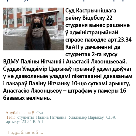
Суд Кастрычніцкага
раёну Віцебску 22
студзеня вынес рашэнне
ў адміністрацыйнай
справе паводле арт.23.34
КаАП у дачыненні да
студэнтак 2-га курсу
ВДМУ Паліны Нітчанкі і Анастасіі Лявонцьевай.
Суддзя Уладзімір Царыкаў прызнаў удзел дзяўчат
у не дазволеным уладамі пікетаванні даказаным
і пакараў Паліну Нітчанку 10-цю суткамі арышту,
Анастасію Лявонцьеву – штрафам у памеры 16
базавых велічынь.
Апублікавана ў
Суд
Тэгі:
студэнты
Паліна Нітчанка
Уладзімер Царыкаў
СІЗА
артыкул 23 34 КаАП
Падрабязьней ...