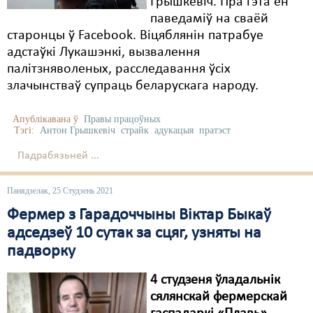
Грышкевіч. Пра гэта ён
паведаміў на сваёй
старонцы ў Facebook. Віцяблянін патрабуе
адстаўкі Лукашэнкі, вызвалення
палітзняволеных, расследавання ўсіх
злачынстваў супраць беларускага народу.
Апублікавана ў
Правы працоўных
Тэгі:
Антон Грышкевіч
страйк
адукацыя
пратэст
Падрабязьней ...
Панядзелак, 25 Студзень 2021
Фермер з Гарадоччыны Віктар Быкаў
адседзеў 10 сутак за сцяг, узняты на
падворку
4 студзеня ўладальнік
сялянскай фермерскай