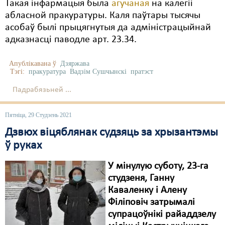
Карная псыхіятрыя
Такая інфармацыя была
агучаная
на калегіі
абласной пракуратуры. Каля паўтары тысячы
КПЧ ААН
асобаў былі прыцягнутыя да адміністрацыйнай
адказнасці паводле арт. 23.34.
Культурныя правы
ЛПП
Апублікавана ў
Дзяржава
Тэгі:
пракуратура
Вадзім Сушчынскі
пратэст
Мігранты
Падрабязьней ...
Мірныя сходы
Пятніца, 29 Студзень 2021
Палітвязьні
Дзвюх віцяблянак судзяць за хрызантэмы
Праваабаронцы
ў руках
Правы дзіцяці
У мінулую суботу, 23-га
студзеня, Ганну
Пэнітэнцыярная сыстэма
Каваленку і Алену
Філіповіч затрымалі
Распальваньне варожасьці
супрацоўнікі райаддзелу
Рознае