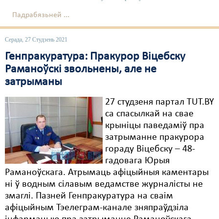
Падрабязьней ...
Серада, 27 Студзень 2021
Генпракуратура: Пракурор Віцебску
Раманоўскі звольнены, але не
затрыманы
27 студзеня партал TUT.BY
са спасылкай на свае
крыніцы паведаміў пра
затрыманне пракурора
гораду Віцебску – 48-
гадовага Юрыя
Раманоўскага. Атрымаць афіцыйныя каментары
ні ў водным сілавым ведамстве журналісты не
змаглі. Пазней Генпракуратура на сваім
афіцыйным Тэелеграм-канале зняпраўдзіла