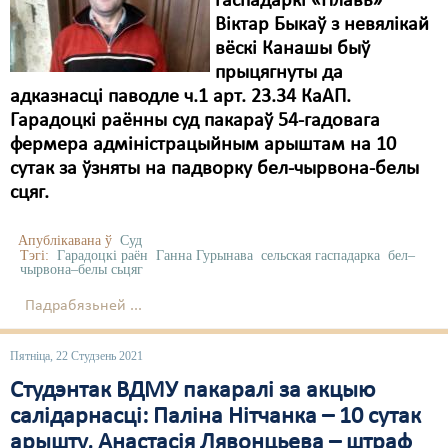
гаспадаркі «Плавь»
Віктар Быкаў з невялікай
вёскі Канашы быў
прыцягнуты да
адказнасці паводле ч.1 арт. 23.34 КаАП.
Гарадоцкі раённы суд пакараў 54-гадовага
фермера адміністрацыйным арыштам на 10
сутак за ўзняты на падворку бел-чырвона-белы
сцяг.
Апублікавана ў
Суд
Тэгі:
Гарадоцкі раён
Ганна Гурынава
сельская гаспадарка
бел–
чырвона–белы сьцяг
Падрабязьней ...
Пятніца, 22 Студзень 2021
Студэнтак ВДМУ пакаралі за акцыю
салідарнасці: Паліна Нітчанка – 10 сутак
арышту, Анастасія Лявонцьева – штраф