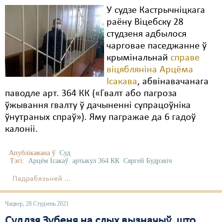
У судзе Кастрычніцкага
раёну Віцебску 28
студзеня адбылося
чарговае паседжанне ў
крымінальнай
справе
віцябляніна Арцёма
Ісакава
, абвінавачанага
паводле арт. 364 КК («Гвалт або пагроза
ўжывання гвалту ў дачыненні супрацоўніка
ўнутраных спраў»). Яму пагражае да 6 гадоў
калоніі.
Апублікавана ў
Суд
Тэгі:
Арцём Ісакаў
артыкул 364 КК
Сяргей Будрэвіч
Падрабязьней ...
Чацвер, 28 Студзень 2021
Суддзя Зубеня на слых вызначыў, што