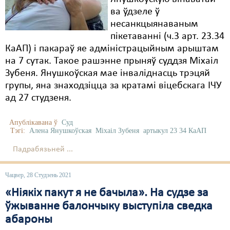
ва ўдзеле ў
несанкцыянаваным
пікетаванні (ч.3 арт. 23.34
КаАП) і пакараў яе адміністрацыйным арыштам
на 7 сутак. Такое рашэнне прыняў суддзя Міхаіл
Зубеня. Янушкоўская мае інваліднасць трэцяй
групы, яна знаходзіцца за кратамі віцебскага ІЧУ
ад 27 студзеня.
Апублікавана ў
Суд
Тэгі:
Алена Янушкоўская
Міхаіл Зубеня
артыкул 23 34 КаАП
Падрабязьней ...
Чацвер, 28 Студзень 2021
«Ніякіх пакут я не бачыла». На судзе за
ўжыванне балончыку выступіла сведка
абароны