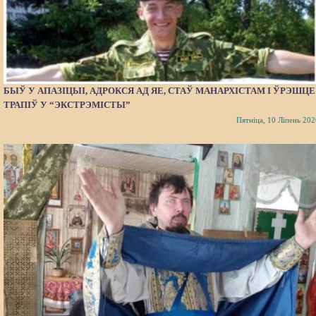
БЫЎ У АПАЗІЦЫІ, АДРОКСЯ АД ЯЕ, СТАЎ МАНАРХІСТАМ І ЎРЭШЦЕ
ТРАПІЎ У “ЭКСТРЭМІСТЫ”
Пятніца, 10 Ліпень 202