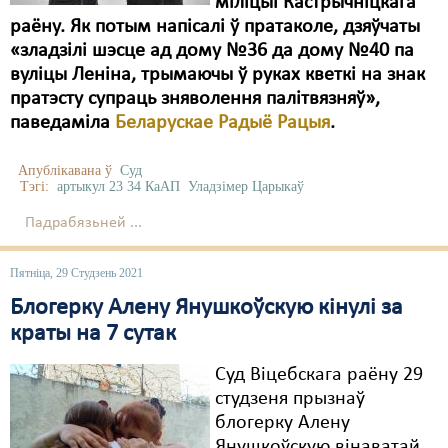
міліцыі Кастрычніцкага
раёну. Як потым напісалі ў пратаколе, дзяўчаты
Свабода слова
«зладзілі шэсце ад дому №36 да дому №40 па
вуліцы Леніна, трымаючы ў руках кветкі на знак
Свабода сумленьня
пратэсту супраць зняволення палітвязняў»,
Суд
паведаміла
Беларускае Радыё Рацыя
.
Сьмяротнае пакараньне
Апублікавана ў
Суд
Тэгі:
артыкул 23 34 КаАП
Уладзімер Царыкаў
Экалёгія
Падрабязьней ...
Правы працоўных
Пятніца, 29 Студзень 2021
Сацыяльныя правы
Блогерку Алену Янушкоўскую кінулі за
краты на 7 сутак
Суд Віцебскага раёну 29
студзеня прызнаў
блогерку Алену
Янушкоўскую вінаватай