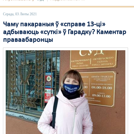
Серада, 03 Люты 2021
Чаму пакараныя ў «справе 13-ці»
адбываюць «суткі» ў Гарадку? Каментар
праваабаронцы