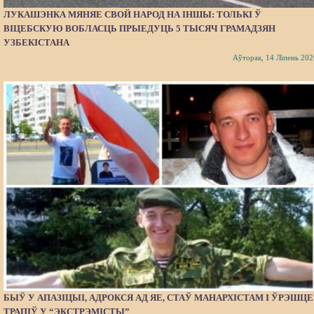
ЛУКАШЭНКА МЯНЯЕ СВОЙ НАРОД НА ІНШЫ: ТОЛЬКІ Ў
ВІЦЕБСКУЮ ВОБЛАСЦЬ ПРЫЕДУЦЬ 5 ТЫСЯЧ ГРАМАДЗЯН
УЗБЕКІСТАНА
Аўторак, 14 Ліпень 202
БЫЎ У АПАЗІЦЫІ, АДРОКСЯ АД ЯЕ, СТАЎ МАНАРХІСТАМ І ЎРЭШЦЕ
ТРАПІЎ У “ЭКСТРЭМІСТЫ”