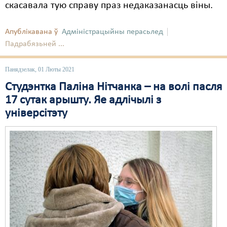
скасавала тую справу праз недаказанасць віны.
Апублікавана ў
Адміністрацыйны перасьлед
Падрабязьней ...
Панядзелак, 01 Люты 2021
Студэнтка Паліна Нітчанка – на волі пасля
17 сутак арышту. Яе адлічылі з
універсітэту