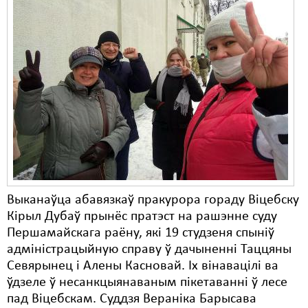
Выканаўца абавязкаў пракурора гораду Віцебску
Кірыл Дубаў прынёс пратэст на рашэнне суду
Першамайскага раёну, які 19 студзеня спыніў
адміністрацыйную справу ў дачыненні Таццяны
Севярынец і Алены Касновай. Іх вінавацілі ва
ўдзеле ў несанкцыянаваным пікетаванні ў лесе
пад Віцебскам. Суддзя Вераніка Барысава