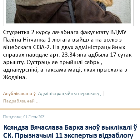
Студэнтка 2 курсу лячэбнага факультэту ВДМУ
Паліна Нітчанка 1 лютага выйшла на волю з
віцебскага СІЗА-2. Па двух адміністрацыйных
справах паводле арт. 23.34 яна адбыла 17 сутак
арышту. Сустрэць яе прыйшлі сябры,
аднакурснікі, а таксама маці, якая прыехала з
Жодзіна.
Апублікавана ў
Адміністрацыйны перасьлед
Падрабязьней ...
Панядзелак, 01 Люты 2021
Ксяндза Вячаслава Барка зноў выклікалі ў
СК. Прызначылі 11 экспертыз відэаблогу