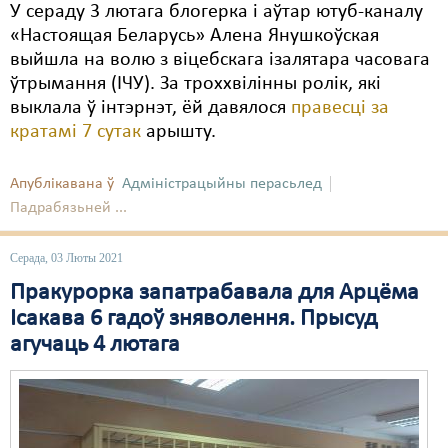
У сераду 3 лютага блогерка і аўтар ютуб-каналу
«Настоящая Беларусь» Алена Янушкоўская
выйшла на волю з віцебскага ізалятара часовага
ўтрымання (ІЧУ). За троххвілінны ролік, які
выклала ў інтэрнэт, ёй давялося
правесці за
кратамі 7 сутак
арышту.
Апублікавана ў
Адміністрацыйны перасьлед
Падрабязьней ...
Серада, 03 Люты 2021
Пракурорка запатрабавала для Арцёма
Ісакава 6 гадоў зняволення. Прысуд
агучаць 4 лютага