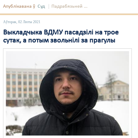
Апублікавана ў
Суд
Падрабязьней ...
Аўторак, 02 Люты 2021
Выкладчыка ВДМУ пасадзілі на трое
сутак, а потым звольнілі за прагулы