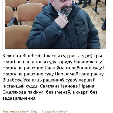
Карная псыхіятрыя
КПЧ ААН
Культурныя правы
ЛПП
Мігранты
Мірныя сходы
3 лютага Віцебскі абласны суд разгледзеў тры
Палітвязьні
скаргі на пастановы суду гораду Наваполацку,
скаргу на рашэнне Пастаўскага раённага суду і
Праваабаронцы
скаргу на рашэнне суду Першамайскага раёну
Віцебску. Усе пяць рашэнняў судоў першай
Правы дзіцяці
інстанцый суддзі Святлана Іванова і Ірына
Пэнітэнцыярная сыстэма
Смалякова пакінулі без зменаў, а скаргі без
задавальнення.
Распальваньне варожасьці
Апублікавана ў
Рознае
Суд
Падрабязьней ...