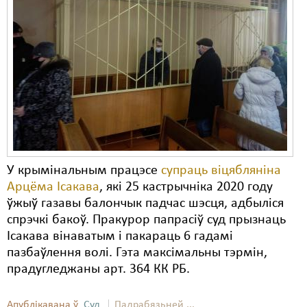
У крымінальным працэсе
супраць віцябляніна
Арцёма Ісакава
, які 25 кастрычніка 2020 году
ўжыў газавы балончык падчас шэсця, адбыліся
спрэчкі бакоў. Пракурор папрасіў суд прызнаць
Ісакава вінаватым і пакараць 6 гадамі
пазбаўлення волі. Гэта максімальны тэрмін,
прадугледжаны арт. 364 КК РБ.
Апублікавана ў
Суд
Падрабязьней ...