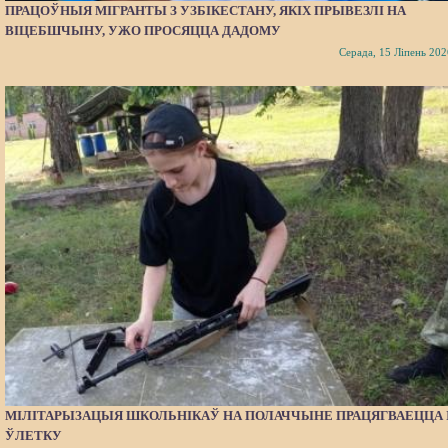
ПРАЦОЎНЫЯ МІГРАНТЫ З УЗБІКЕСТАНУ, ЯКІХ ПРЫВЕЗЛІ НА
ВІЦЕБШЧЫНУ, УЖО ПРОСЯЦЦА ДАДОМУ
Серада, 15 Ліпень 202
МІЛІТАРЫЗАЦЫЯ ШКОЛЬНІКАЎ НА ПОЛАЧЧЫНЕ ПРАЦЯГВАЕЦЦА 
ЎЛЕТКУ