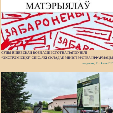
СУДЫ ВІЦЕБСКАЙ ВОБЛАСЦІ ІСТОТНА ПАПОЎНІЛІ
“ЭКСТРЭМІСЦКІ” СПІС, ЯКІ СКЛАДАЕ МІНІСТЭРСТВА ІНФАРМАЦЫ
Панядзелак, 13 Ліпень 202