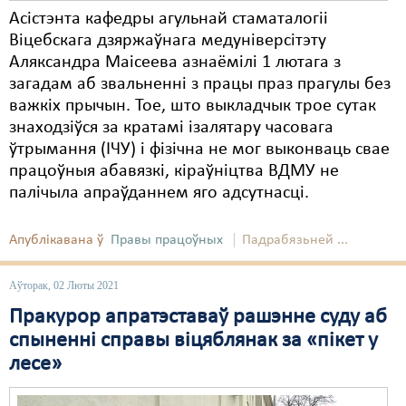
Асістэнта кафедры агульнай стаматалогіі
Віцебскага дзяржаўнага медуніверсітэту
Аляксандра Маісеева азнаёмілі 1 лютага з
загадам аб звальненні з працы праз прагулы без
важкіх прычын. Тое, што выкладчык трое сутак
знаходзіўся за кратамі ізалятару часовага
ўтрымання (ІЧУ) і фізічна не мог выконваць свае
працоўныя абавязкі, кіраўніцтва ВДМУ не
палічыла апраўданнем яго адсутнасці.
Апублікавана ў
Правы працоўных
Падрабязьней ...
Аўторак, 02 Люты 2021
Пракурор апратэставаў рашэнне суду аб
спыненні справы віцяблянак за «пікет у
лесе»