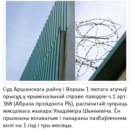
Суд Аршанскага раёну і Воршы 1 лютага агучыў
прысуд у крымінальнай справе паводле ч.1 арт.
368 (Абраза прэзідэнта РБ), распачатай супраць
мясцовага жыхара Уладзіміра Шынкевіча. Ён
прызнаны вінаватым і пакараны пазбаўленнем
волі на 1 год і тры месяцы.