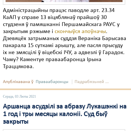
Адміністрацыйны працэс паводле арт. 23.34
КаАП у справе 13 віцяблянаў прайшоў 30
студзеня ў памяшканні Першамайскага РАУС у
закрытым рэжыме і
скончыўся апоўначы
.
Дзевяцёх затрыманых суддзя Вераніка Барысава
пакарала 15 суткамі арышту, але пасля прысуду
іх не змясцілі ў віцебскі ІЧУ, а адвезлі ў Гарадок.
Чаму? Каментуе праваабаронца Ірына
Траццякова.
Апублікавана ў
Праваабаронцы
Падрабязьней ...
Серада, 03 Люты 2021
Аршанца асудзілі за абразу Лукашэнкі на
1 год і тры месяцы калоніі. Суд быў
закрыты