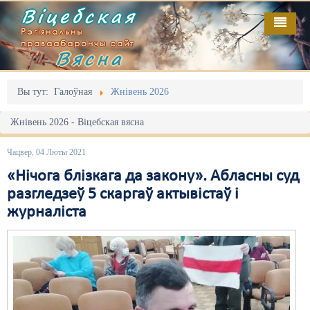
Віцебская
Рэгіянальны
праваабарончы сайт
Вясна
Галоўная
Выданьні
Адміністрацыйны перасьлед
Вы тут:
Галоўная
Жнівень 2026
Відэа
Акцыі
Жнівень 2026 - Віцебская вясна
Кантакт
Безбар'ернае асяродзьдзе
Чацвер, 04 Люты 2021
Пра нас
Выбары
«Нічога блізкага да закону». Абласны суд
разгледзеў 5 скаргаў актывістаў і
RSS
Грамадзянскія ініцыятывы
журналіста
Дзяржава
Дыскрымінацыя
Затрыманьні