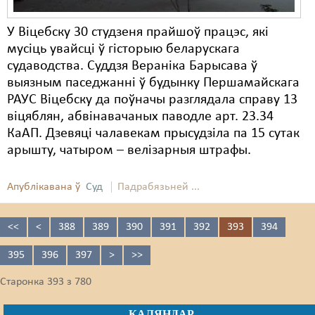
У Віцебску 30 студзеня прайшоў працэс, які
мусіць увайсці ў гісторыю беларускага
судаводства. Суддзя Вераніка Барысава ў
выязным паседжанні ў будынку Першамайскага
РАУС Віцебску да поўначы разглядала справу 13
віцяблян, абвінавачаных паводле арт. 23.34
КаАП. Дзевяці чалавекам прысудзіла па 15 сутак
арышту, чатыром – велізарныя штрафы.
Апублікавана ў
Суд
Падрабязьней ...
<<
<
388
389
390
391
392
393
394
395
396
397
>
>>
Старонка 393 з 780
КАЛЯНДАР