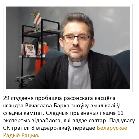
29 студзеня пробашча расонскага касцёла
ксяндза Вячаслава Барка зноўку выклікалі ў
следчы камітэт. Следчыя прызначылі яшчэ 11
экспертыз відэаблога, які вядзе святар. Пад увагу
СК трапілі 8 відэаролікаў, перадае
Беларускае
Радыё Рацыя
.