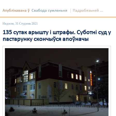
Апублікавана ў
Свабода сумленьня
Падрабязьней ...
Нядзеля, 31 Студзень 2021
135 сутак арышту і штрафы. Суботні суд у
пастарунку скончыўся апоўначы