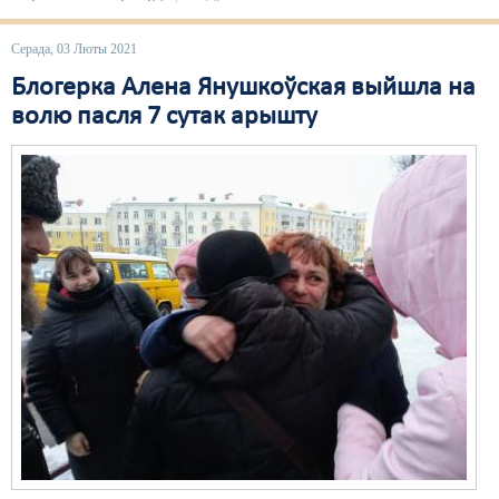
Свабода слова
Серада, 03 Люты 2021
Свабода сумленьня
Блогерка Алена Янушкоўская выйшла на
волю пасля 7 сутак арышту
Суд
Сьмяротнае пакараньне
Экалёгія
Правы працоўных
Сацыяльныя правы