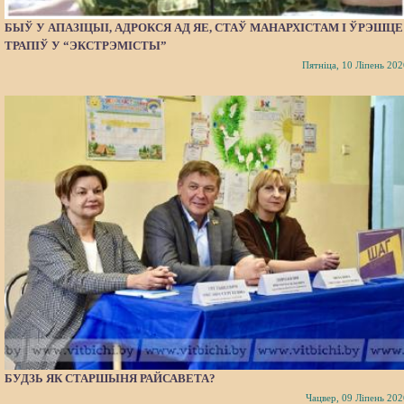
БЫЎ У АПАЗІЦЫІ, АДРОКСЯ АД ЯЕ, СТАЎ МАНАРХІСТАМ І ЎРЭШЦЕ
ТРАПІЎ У “ЭКСТРЭМІСТЫ”
Пятніца, 10 Ліпень 202
БУДЗЬ ЯК СТАРШЫНЯ РАЙСАВЕТА?
Чацвер, 09 Ліпень 202