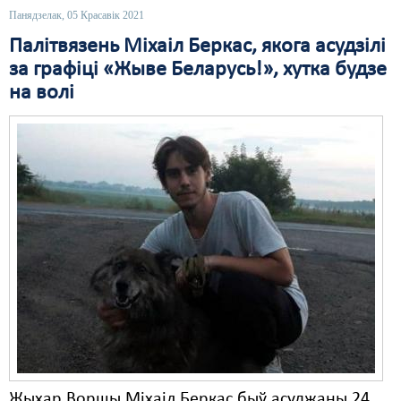
Панядзелак, 05 Красавік 2021
Свабода слова
Палітвязень Міхаіл Беркас, якога асудзілі
за графіці «Жыве Беларусь!», хутка будзе
Свабода сумленьня
на волі
Суд
Сьмяротнае пакараньне
Экалёгія
Правы працоўных
Сацыяльныя правы
Жыхар Воршы Міхаіл Беркас быў асуджаны 24