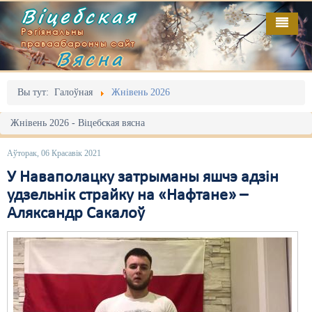
Віцебская
Рэгіянальны
праваабарончы сайт
Вясна
Галоўная
Выданьні
Адміністрацыйны перасьлед
Вы тут:
Галоўная
Жнівень 2026
Відэа
Акцыі
Жнівень 2026 - Віцебская вясна
Кантакт
Безбар'ернае асяродзьдзе
Аўторак, 06 Красавік 2021
Пра нас
Выбары
У Наваполацку затрыманы яшчэ адзін
удзельнік страйку на «Нафтане» –
RSS
Грамадзянскія ініцыятывы
Аляксандр Сакалоў
Дзяржава
Дыскрымінацыя
Затрыманьні