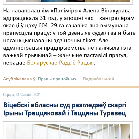
На наваполацкім «Паліміры» Алена Вінакурава
адпрацавала 31 год, у апошні час – кантралёрам
якасці ў цэху 604. 29-га сакавіка яна вымушана
прапусціла працу: у той дзень яе судзілі за нібыта
несанкцыянаваны адзіночны пікет. Але
адміністрацыя прадпрыемства не палічыла гэта
важкай прычынай – жанчыне паставілі прагул,
перадае
Беларускае Радыё Рацыя
.
Апублікавана ў
Правы працоўных
Падрабязьней ...
Серада, 31 Сакавік 2021
Віцебскі абласны суд разгледзеў скаргі
Ірыны Траццяковай і Таццяны Туравец