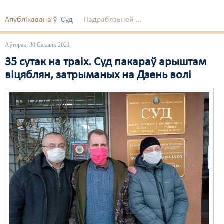
Апублікавана ў
Суд
Падрабязьней ...
Аўторак, 30 Сакавік 2021
35 сутак на траіх. Суд пакараў арыштам
віцяблян, затрыманых на Дзень волі