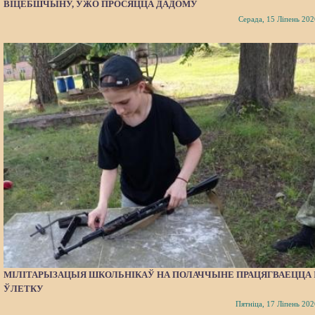
ВІЦЕБШЧЫНУ, УЖО ПРОСЯЦЦА ДАДОМУ
Серада, 15 Ліпень 202
МІЛІТАРЫЗАЦЫЯ ШКОЛЬНІКАЎ НА ПОЛАЧЧЫНЕ ПРАЦЯГВАЕЦЦА 
ЎЛЕТКУ
Пятніца, 17 Ліпень 202