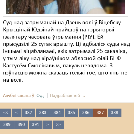
Суд над затрыманай на Дзень волі ў Віцебску
Крысцінай Юдзінай прайшоў на тэрыторыі
ізалятару часовага ўтрымання (ІЧУ). Ёй
прысудзілі 25 сутак арышту. Ці адбыліся суды над
іншымі віцяблянамі, якіх затрымалі 25 сакавіка,
у тым ліку над кіраўніком абласной філіі БНФ
Кастусём Смолікавым, пакуль невядома. З
пэўнасцю можна сказаць толькі тое, што яны не
на волі.
Апублікавана ў
Суд
Падрабязьней ...
<<
<
382
383
384
385
386
387
388
389
390
391
>
>>