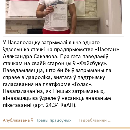
Карная псыхіятрыя
КПЧ ААН
Культурныя правы
ЛПП
У Наваполацку затрымалі яшчэ аднаго
Мігранты
ўдзельніка стачкі на прадпрыемстве «Нафтан»
Аляксандра Сакалова. Пра гэта паведаміў
Мірныя сходы
стачкам на сваёй старонцы ў «Фэйсбуку».
Паведамляецца, што ён быў затрыманы па
Палітвязьні
справе відэароліка, знятага ў падтрымку
Праваабаронцы
галасавання на платформе «Голас».
Навапалачаніна, як і іншых затрыманых,
Правы дзіцяці
вінавацяць ва ўдзеле ў несанкцыянаваным
пікетаванні (арт. 24.34 КаАП).
Пэнітэнцыярная сыстэма
Распальваньне варожасьці
Апублікавана ў
Правы працоўных
Падрабязьней ...
Рознае