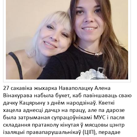
27 сакавіка жыхарка Наваполацку Алена
Вінакурава набыла букет, каб павіншаваць сваю
дачку Кацярыну з днём народзінаў. Кветкі
хацела аднесці дачцэ на працу, але па дарозе
была затрыманая супрацоўнікамі МУС і пасля
складання пратаколу кінутая ў мясцовы цэнтр
ізаляцыі правапарушальнікаў (ЦІП), перадае