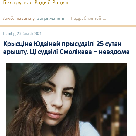
Беларускае Радыё Рацыя
.
Апублікавана ў
Затрыманьні
Падрабязьней ...
Пятніца, 26 Сакавік 2021
Крысціне Юдзінай прысудзілі 25 сутак
арышту. Ці судзілі Смолікава – невядома