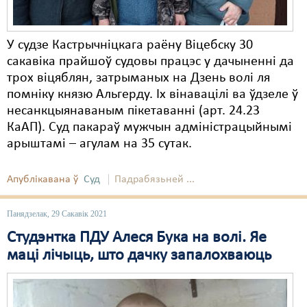
У судзе Кастрычніцкага раёну Віцебску 30
сакавіка прайшоў судовы працэс у дачыненні да
трох віцяблян, затрыманых на Дзень волі ля
помніку князю Альгерду. Іх вінавацілі ва ўдзеле ў
несанкцыянаваным пікетаванні (арт. 24.23
КаАП). Суд пакараў мужчын адміністрацыйнымі
арыштамі – агулам на 35 сутак.
Апублікавана ў
Суд
Падрабязьней ...
Панядзелак, 29 Сакавік 2021
Студэнтка ПДУ Алеся Бука на волі. Яе
маці лічыць, што дачку запалохваюць