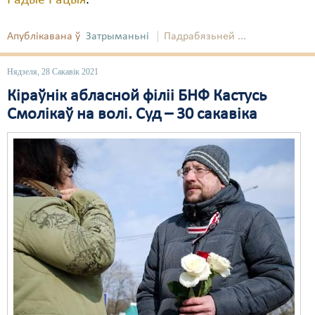
Радыё Рацыя
.
Апублікавана ў
Затрыманьні
Падрабязьней ...
Нядзеля, 28 Сакавік 2021
Кіраўнік абласной філіі БНФ Кастусь
Смолікаў на волі. Суд – 30 сакавіка