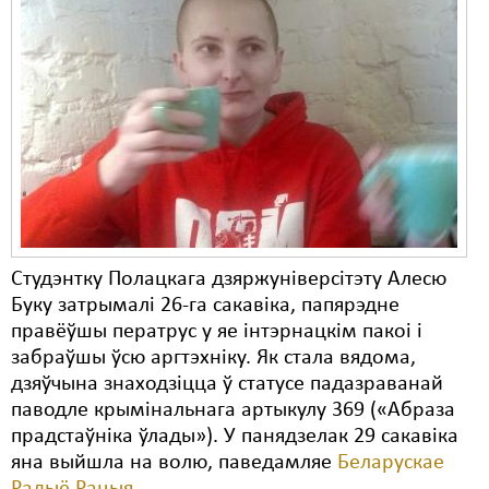
Студэнтку Полацкага дзяржуніверсітэту Алесю
Буку затрымалі 26-га сакавіка, папярэдне
правёўшы ператрус у яе інтэрнацкім пакоі і
забраўшы ўсю аргтэхніку. Як стала вядома,
дзяўчына знаходзіцца ў статусе падазраванай
паводле крымінальнага артыкулу 369 («Абраза
прадстаўніка ўлады»). У панядзелак 29 сакавіка
яна выйшла на волю, паведамляе
Беларускае