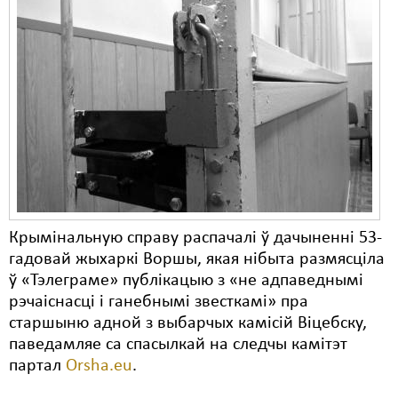
Крымінальную справу распачалі ў дачыненні 53-
гадовай жыхаркі Воршы, якая нібыта размясціла
ў «Тэлеграме» публікацыю з «не адпаведнымі
рэчаіснасці і ганебнымі звесткамі» пра
старшыню адной з выбарчых камісій Віцебску,
паведамляе са спасылкай на следчы камітэт
партал
Orsha.eu
.