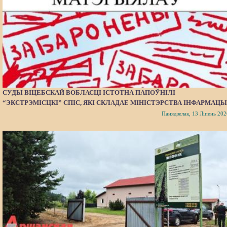
СУДЫ ВІЦЕБСКАЙ ВОБЛАСЦІ ІСТОТНА ПАПОЎНІЛІ
“ЭКСТРЭМІСЦКІ” СПІС, ЯКІ СКЛАДАЕ МІНІСТЭРСТВА ІНФАРМАЦЫ
Панядзелак, 13 Ліпень 202