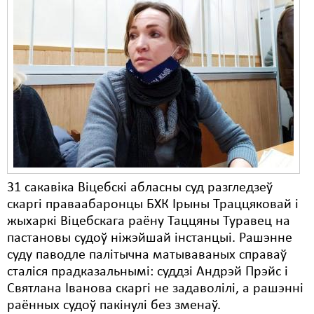
31 сакавіка Віцебскі абласны суд разгледзеў
скаргі праваабаронцы БХК Ірыны Траццяковай і
жыхаркі Віцебскага раёну Таццяны Туравец на
пастановы судоў ніжэйшай інстанцыі. Рашэнне
суду паводле палітычна матываваных справаў
сталіся прадказальнымі: суддзі Андрэй Прэйс і
Святлана Іванова скаргі не задаволілі, а рашэнні
раённых судоў пакінулі без зменаў.