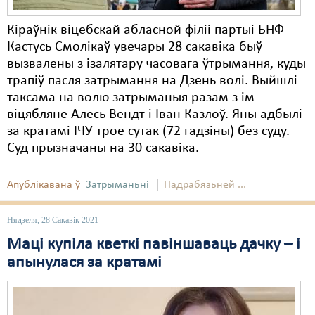
Кіраўнік віцебскай абласной філіі партыі БНФ
Кастусь Смолікаў увечары 28 сакавіка быў
вызвалены з ізалятару часовага ўтрымання, куды
трапіў пасля затрымання на Дзень волі. Выйшлі
таксама на волю затрыманыя разам з ім
віцябляне Алесь Вендт і Іван Казлоў. Яны адбылі
за кратамі ІЧУ трое сутак (72 гадзіны) без суду.
Суд прызначаны на 30 сакавіка.
Апублікавана ў
Затрыманьні
Падрабязьней ...
Нядзеля, 28 Сакавік 2021
Маці купіла кветкі павіншаваць дачку – і
апынулася за кратамі