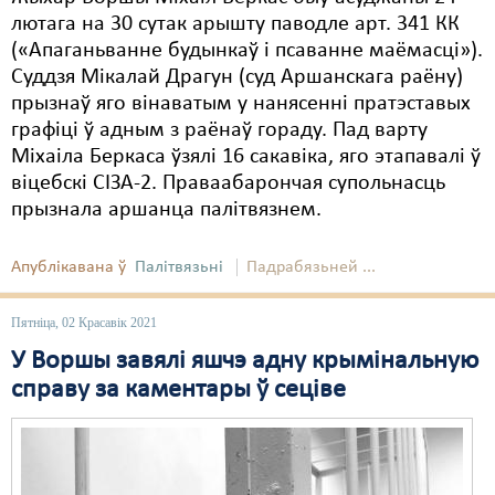
лютага на 30 сутак арышту паводле арт. 341 КК
(«Апаганьванне будынкаў і псаванне маёмасці»).
Суддзя Мікалай Драгун (суд Аршанскага раёну)
прызнаў яго вінаватым у нанясенні пратэставых
графіці ў адным з раёнаў гораду. Пад варту
Міхаіла Беркаса ўзялі 16 сакавіка, яго этапавалі ў
віцебскі СІЗА-2. Праваабарончая супольнасць
прызнала аршанца палітвязнем.
Апублікавана ў
Палітвязьні
Падрабязьней ...
Пятніца, 02 Красавік 2021
У Воршы завялі яшчэ адну крымінальную
справу за каментары ў сеціве