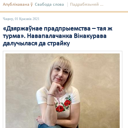
Апублікавана ў
Свабода слова
Падрабязьней ...
Чацвер, 01 Красавік 2021
«Дзяржаўнае прадпрыемства – тая ж
турма». Навапалачанка Вінакурава
далучылася да страйку