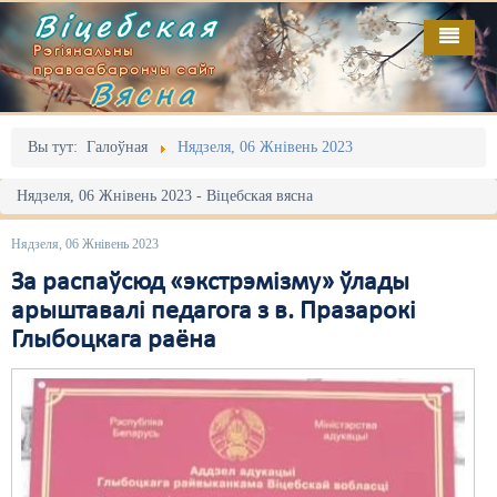
Віцебская
Рэгіянальны
праваабарончы сайт
Вясна
Галоўная
Выданьні
Адміністрацыйны перасьлед
Вы тут:
Галоўная
Нядзеля, 06 Жнівень 2023
Відэа
Акцыі
Нядзеля, 06 Жнівень 2023 - Віцебская вясна
Кантакт
Безбар'ернае асяродзьдзе
Нядзеля, 06 Жнівень 2023
Пра нас
Выбары
За распаўсюд «экстрэмізму» ўлады
арыштавалі педагога з в. Празарокі
RSS
Грамадзянскія ініцыятывы
Глыбоцкага раёна
Дзяржава
Дыскрымінацыя
Затрыманьні