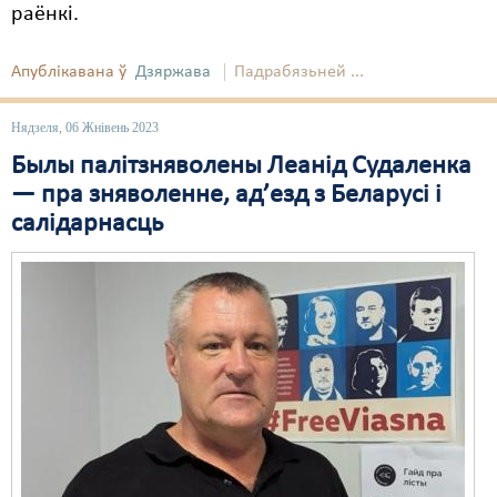
раёнкі.
Апублікавана ў
Дзяржава
Падрабязьней ...
Нядзеля, 06 Жнівень 2023
Былы палітзняволены Леанід Судаленка
— пра зняволенне, ад’езд з Беларусі і
салідарнасць