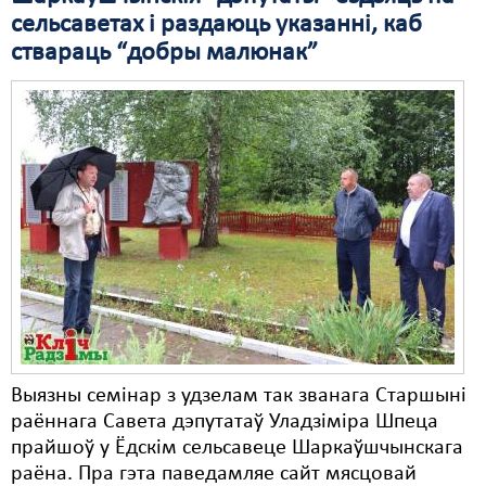
сельсаветах і раздаюць указанні, каб
Свабода слова
ствараць “добры малюнак”
Свабода сумленьня
Суд
Сьмяротнае пакараньне
Экалёгія
Правы працоўных
Сацыяльныя правы
Выязны семінар з удзелам так званага Старшыні
раённага Савета дэпутатаў Уладзіміра Шпеца
прайшоў у Ёдскім сельсавеце Шаркаўшчынскага
раёна. Пра гэта паведамляе сайт мясцовай