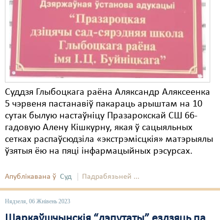
Карная псыхіятрыя
КПЧ ААН
Культурныя правы
ЛПП
Мігранты
Суддзя Глыбоцкага раёна Аляксандр Аляксеенка
Мірныя сходы
5 чэрвеня пастанавіў пакараць арыштам на 10
сутак былую настаўніцу Празарокскай СШ 66-
Палітвязьні
гадовую Алену Кішкурну, якая ў сацыяльных
сетках распаўсюдзіла «экстрэмісцкія» матэрыялы
Праваабаронцы
ўзятыя ёю на пяці інфармацыйных рэсурсах.
Правы дзіцяці
Апублікавана ў
Суд
Падрабязьней ...
Пэнітэнцыярная сыстэма
Распальваньне варожасьці
Нядзеля, 06 Жнівень 2023
Шаркаўшчынскія “дэпутаты” ездзяць па
Рознае