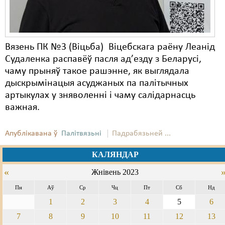
Вязень ПК №3 (Віцьба) Віцебскага раёну Леанід
Судаленка распавёў пасля ад’езду з Беларусі,
чаму прыняў такое рашэнне, як выглядала
дыскрымінацыя асуджаных па палітычных
артыкулах у зняволенні і чаму салідарнасць
важная.
Апублікавана ў
Палітвязьні
Падрабязьней ...
КАЛЯНДАР
«
Жнівень 2023
Пн
Аў
Ср
Чц
Пт
Сб
Нд
1
2
3
4
5
6
7
8
9
10
11
12
13