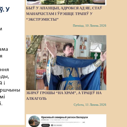
БЫЎ У АПАЗІЦЫІ, АДРОКСЯ АД ЯЕ, СТАЎ
. У
МАНАРХІСТАМ І ЎРЭШЦЕ ТРАПІЎ У
“ЭКСТРЭМІСТЫ”
Пятніца, 10 Ліпень 2026
м
ама
я
яння
ады,
й і
ёршчыны
ЗБІРАЎ ГРОШЫ “НА ХРАМ”, А ТРАЦІЎ НА
імі
АЛКАГОЛЬ
.
Субота, 11 Ліпень 2026