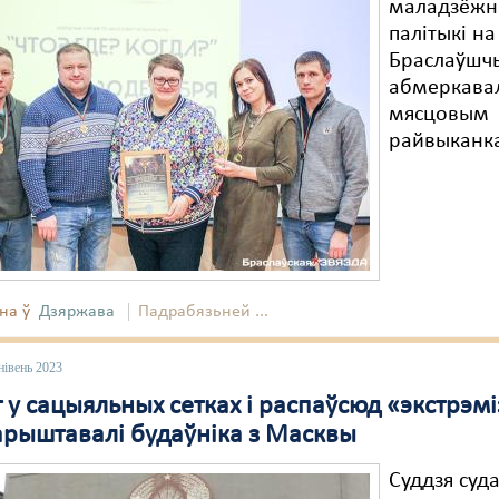
маладзёжн
палітыкі на
Браслаўшч
абмеркавал
мясцовым
райвыканк
на ў
Дзяржава
Падрабязьней ...
нівень 2023
т у сацыяльных сетках і распаўсюд «экстрэм
арыштавалі будаўніка з Масквы
Суддзя суд