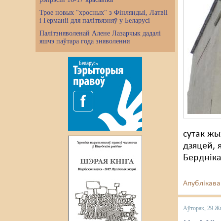
Трое новых "хросных" з Фінляндыі, Латвіі
і Германіі для палітвязняў у Беларусі
Палітзняволенай Алене Лазарчык дадалі
яшчэ паўтара года зняволення
сутак жы
дзяцей, 
Бердніка
Апублікава
Аўторак, 29 Ж