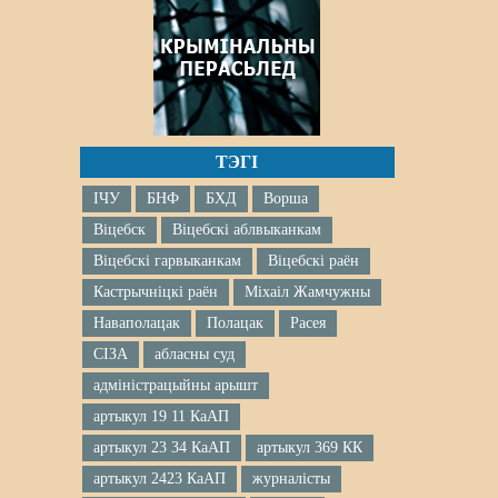
ТЭГІ
ІЧУ
БНФ
БХД
Ворша
Віцебск
Віцебскі аблвыканкам
Віцебскі гарвыканкам
Віцебскі раён
Кастрычніцкі раён
Міхаіл Жамчужны
Наваполацак
Полацак
Расея
СІЗА
абласны суд
адміністрацыйны арышт
артыкул 19 11 КаАП
артыкул 23 34 КаАП
артыкул 369 КК
артыкул 2423 КаАП
журналісты