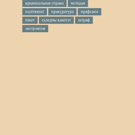
крымінальная справа
міліцыя
палітвязні
пракуратура
прафсаюз
пікет
сьледчы камітэт
штраф
экстрэмізм