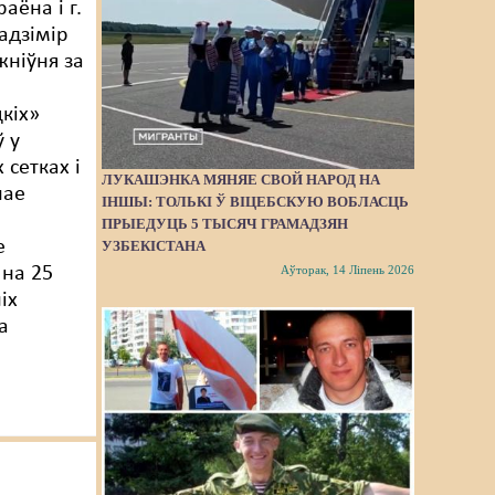
аёна і г.
адзімір
жніўня за
цкіх»
 у
 сетках і
ЛУКАШЭНКА МЯНЯЕ СВОЙ НАРОД НА
нае
ІНШЫ: ТОЛЬКІ Ў ВІЦЕБСКУЮ ВОБЛАСЦЬ
ПРЫЕДУЦЬ 5 ТЫСЯЧ ГРАМАДЗЯН
е
УЗБЕКІСТАНА
на 25
Аўторак, 14 Ліпень 2026
іх
а