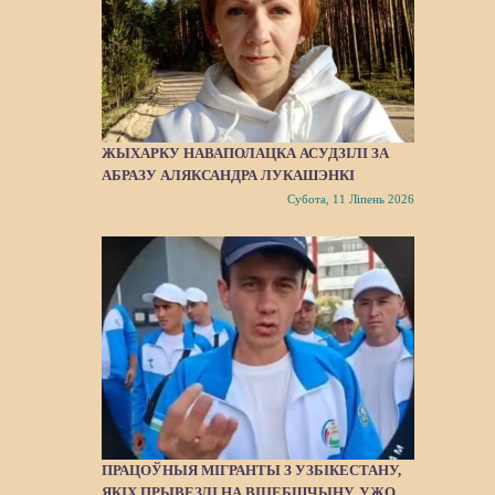
ЖЫХАРКУ НАВАПОЛАЦКА АСУДЗІЛІ ЗА
АБРАЗУ АЛЯКСАНДРА ЛУКАШЭНКІ
Субота, 11 Ліпень 2026
ПРАЦОЎНЫЯ МІГРАНТЫ З УЗБІКЕСТАНУ,
ЯКІХ ПРЫВЕЗЛІ НА ВІЦЕБШЧЫНУ, УЖО