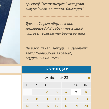
прызнаў “экстрэмісцкім” Instagram-
акаўнт “Честная газета. Самиздат”
Турыстаў прывабіць такі вось
мядзведзь? У Віцебску прыдумалі
чарговы турыстычны брэнд рэгіёна
На волю пачалі выходзіць удзельнікі
злёту "Беларуская вясёлка",
асуджаныя на "суткі"
КАЛЯНДАР
«
»
Жнівень 2023
Пн
Аў
Ср
Чц
Пт
Сб
Нд
1
2
3
4
5
6
7
8
9
10
11
12
13
ю
14
15
16
17
18
19
20