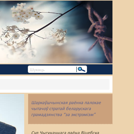
Шаркаўшчынская раёнка палохае
чытачоў стратай беларускага
грамадзянства “за экстрэмізм”
Суд Чыгуначнага раёна Віцебска