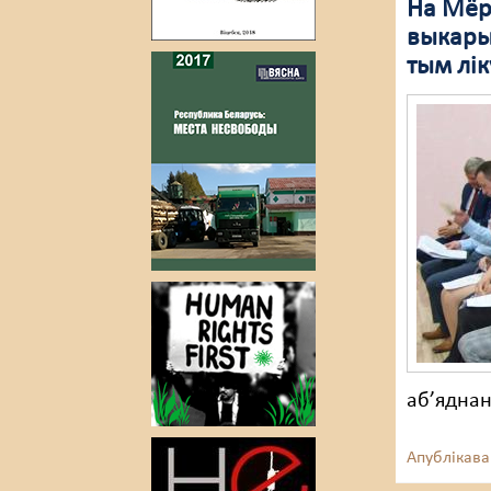
На Мёр
выкары
тым лік
аб’яднан
Апублікава