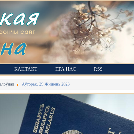
ская
на
рончы сайт
КАНТАКТ
ПРА НАС
RSS
алоўная
Аўторак, 29 Жнівень 2023