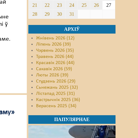
ай
21
22
23
24
25
26
27
28
29
30
31
ыне
і ў
АРХІЎ
Жнівень 2026 (12)
аме.
Ліпень 2026 (39)
Чэрвень 2026 (35)
Травень 2026 (44)
Красавік 2026 (44)
Сакавік 2026 (59)
Люты 2026 (39)
Студзень 2026 (29)
Сьнежань 2025 (32)
Лістапад 2025 (31)
Кастрычнік 2025 (36)
Верасень 2025 (34)
ізму»
ПАПУЛЯРНАЕ
а