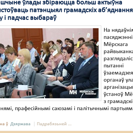
шчыне ўлады збіраюцца больш актыўна
стоўваць патэнцыял грамадскіх аб’яднанняў
у і падчас выбараў
На нядаўні
пасяджэнні
Мёрскага
райвыканк
разглядаліс
пытанні
ўзаемадзе
органаў ул
арганізацы
ўстаноў М
з грамадск
нямі, прафесійнымі саюзамі і палітычнымі партыямі
на ў
Дзяржава
Падрабязьней ...