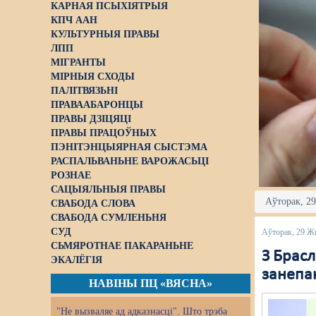
КАРНАЯ ПСЫХІЯТРЫЯ
КПЧ ААН
КУЛЬТУРНЫЯ ПРАВЫ
ЛПП
МІГРАНТЫ
МІРНЫЯ СХОДЫ
ПАЛІТВЯЗЬНІ
ПРАВААБАРОНЦЫ
ПРАВЫ ДЗІЦЯЦІ
ПРАВЫ ПРАЦОЎНЫХ
ПЭНІТЭНЦЫЯРНАЯ СЫСТЭМА
РАСПАЛЬВАНЬНЕ ВАРОЖАСЬЦІ
РОЗНАЕ
САЦЫЯЛЬНЫЯ ПРАВЫ
Аўторак, 29
СВАБОДА СЛОВА
СВАБОДА СУМЛЕНЬНЯ
СУД
Аўторак, 29 Ж
СЬМЯРОТНАЕ ПАКАРАНЬНЕ
З Брасл
ЭКАЛЁГІЯ
занепа
НАВІНЫ ПЦ «ВЯСНА»
"Не вызваляе ад адказнасці". Што трэба