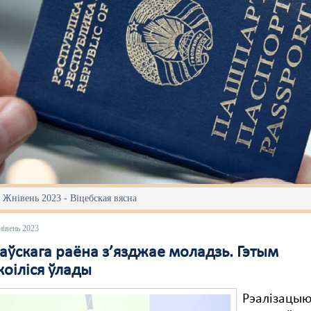
 Жнівень 2023 - Віцебская вясна
нівень 2023
аўскага раёна з’язджае моладзь. Гэтым
коіліся ўлады
Рэалізацы