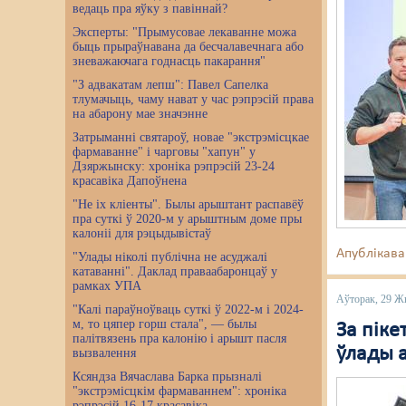
ведаць пра яўку з павіннай?
Эксперты: "Прымусовае лекаванне можа
быць прыраўнавана да бесчалавечнага або
зневажаючага годнасць пакарання"
"З адвакатам лепш": Павел Сапелка
тлумачыць, чаму нават у час рэпрэсій права
на абарону мае значэнне
Затрыманні святароў, новае "экстрэмісцкае
фармаванне" і чарговы "хапун" у
Дзяржынску: хроніка рэпрэсій 23-24
красавіка Дапоўнена
"Не іх кліенты". Былы арыштант распавёў
пра суткі ў 2020-м у арыштным доме пры
калоніі для рэцыдывістаў
Апублікава
"Улады ніколі публічна не асуджалі
катаванні". Даклад праваабаронцаў у
рамках УПА
Аўторак, 29 Ж
"Калі параўноўваць суткі ў 2022-м і 2024-
м, то цяпер горш стала", — былы
За піке
палітвязень пра калонію і арышт пасля
ўлады 
вызвалення
Ксяндза Вячаслава Барка прызналі
"экстрэмісцкім фармаваннем": хроніка
рэпрэсій 16-17 красавіка