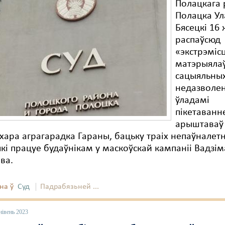
Полацкага р
Полацка Ул
Бясецкі 16 
распаўсюд
«экстрэміс
матэрыялаў
сацыяльных
недазволе
ўладамі
пікетаванн
арыштаваў 
хара аграгарадка Гараны, бацьку траіх непаўналетн
які працуе будаўнікам у маскоўскай кампаніі Вадзім
ва.
на ў
Суд
Падрабязьней ...
нівень 2023