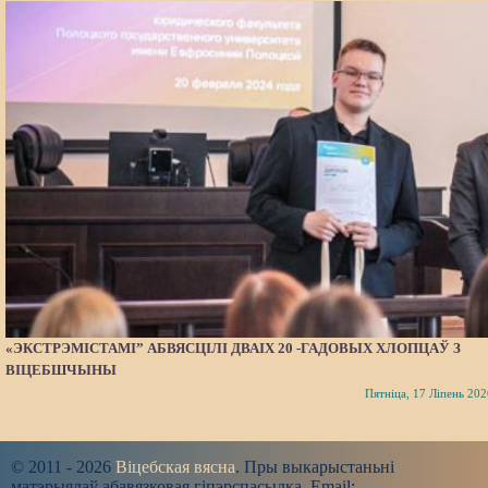
«ЭКСТРЭМІСТАМІ” АБВЯСЦІЛІ ДВАІХ 20 -ГАДОВЫХ ХЛОПЦАЎ З
ВІЦЕБШЧЫНЫ
Пятніца, 17 Ліпень 202
© 2011 - 2026
Віцебская вясна
. Пры выкарыстаньні
матэрыялаў абавязковая гіпэрспасылка. Email: