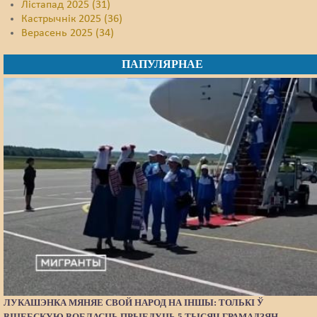
Лістапад 2025 (31)
Кастрычнік 2025 (36)
Верасень 2025 (34)
ПАПУЛЯРНАЕ
ЛУКАШЭНКА МЯНЯЕ СВОЙ НАРОД НА ІНШЫ: ТОЛЬКІ Ў
ВІЦЕБСКУЮ ВОБЛАСЦЬ ПРЫЕДУЦЬ 5 ТЫСЯЧ ГРАМАДЗЯН