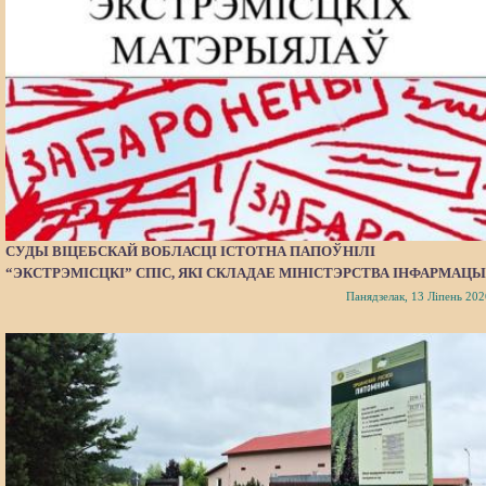
СУДЫ ВІЦЕБСКАЙ ВОБЛАСЦІ ІСТОТНА ПАПОЎНІЛІ
“ЭКСТРЭМІСЦКІ” СПІС, ЯКІ СКЛАДАЕ МІНІСТЭРСТВА ІНФАРМАЦЫ
Панядзелак, 13 Ліпень 202