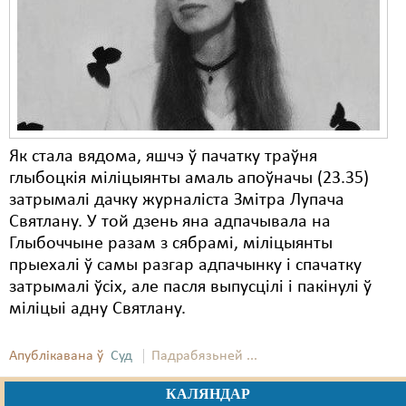
Карная псыхіятрыя
КПЧ ААН
Культурныя правы
ЛПП
Мігранты
Як стала вядома, яшчэ ў пачатку траўня
глыбоцкія міліцыянты амаль апоўначы (23.35)
Мірныя сходы
затрымалі дачку журналіста Змітра Лупача
Палітвязьні
Святлану. У той дзень яна адпачывала на
Глыбоччыне разам з сябрамі, міліцыянты
Праваабаронцы
прыехалі ў самы разгар адпачынку і спачатку
затрымалі ўсіх, але пасля выпусцілі і пакінулі ў
Правы дзіцяці
міліцыі адну Святлану.
Пэнітэнцыярная сыстэма
Апублікавана ў
Суд
Падрабязьней ...
Распальваньне варожасьці
КАЛЯНДАР
Рознае