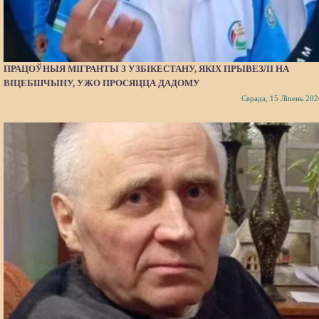
ПРАЦОЎНЫЯ МІГРАНТЫ З УЗБІКЕСТАНУ, ЯКІХ ПРЫВЕЗЛІ НА
ВІЦЕБШЧЫНУ, УЖО ПРОСЯЦЦА ДАДОМУ
Серада, 15 Ліпень 202