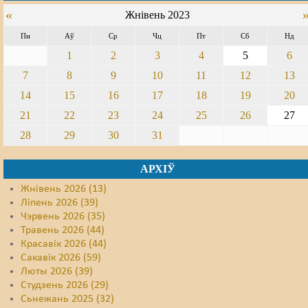
«
Жнівень 2023
Свабода слова
Пн
Аў
Ср
Чц
Пт
Сб
Нд
Свабода сумленьня
1
2
3
4
5
6
7
8
9
10
11
12
13
Суд
14
15
16
17
18
19
20
Сьмяротнае пакараньне
21
22
23
24
25
26
27
Экалёгія
28
29
30
31
Правы працоўных
АРХІЎ
Сацыяльныя правы
Жнівень 2026 (13)
Ліпень 2026 (39)
Чэрвень 2026 (35)
Травень 2026 (44)
Красавік 2026 (44)
Сакавік 2026 (59)
Люты 2026 (39)
Студзень 2026 (29)
Сьнежань 2025 (32)