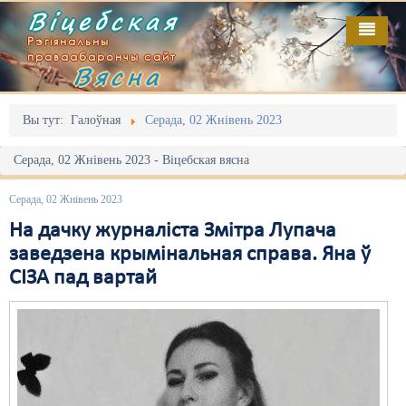
Віцебская
Рэгіянальны
праваабарончы сайт
Вясна
Галоўная
Выданьні
Адміністрацыйны перасьлед
Вы тут:
Галоўная
Серада, 02 Жнівень 2023
Відэа
Акцыі
Серада, 02 Жнівень 2023 - Віцебская вясна
Кантакт
Безбар'ернае асяродзьдзе
Серада, 02 Жнівень 2023
Пра нас
Выбары
На дачку журналіста Змітра Лупача
заведзена крымінальная справа. Яна ў
RSS
Грамадзянскія ініцыятывы
СІЗА пад вартай
Дзяржава
Дыскрымінацыя
Затрыманьні