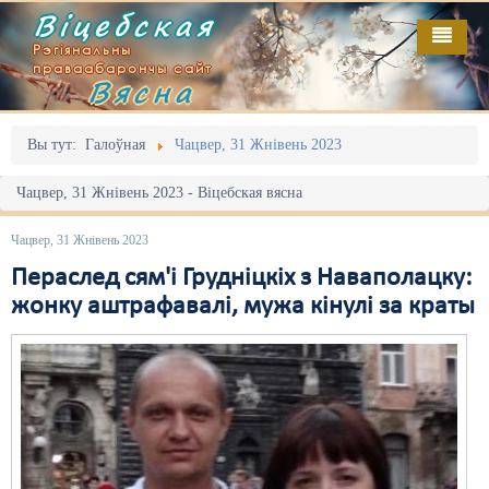
Віцебская
Рэгіянальны
праваабарончы сайт
Вясна
Галоўная
Выданьні
Адміністрацыйны перасьлед
Вы тут:
Галоўная
Чацвер, 31 Жнівень 2023
Відэа
Акцыі
Чацвер, 31 Жнівень 2023 - Віцебская вясна
Кантакт
Безбар'ернае асяродзьдзе
Чацвер, 31 Жнівень 2023
Пра нас
Выбары
Пераслед сям'і Грудніцкіх з Наваполацку:
жонку аштрафавалі, мужа кінулі за краты
RSS
Грамадзянскія ініцыятывы
Дзяржава
Дыскрымінацыя
Затрыманьні