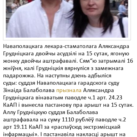
Карная псыхіятрыя
КПЧ ААН
Культурныя правы
ЛПП
Наваполацкага лекара-стаматолага Аляксандра
Мігранты
Грудніцкага двойчы асудзілі на 15 сутак, ягоную
жонку двойчы аштрафавалі. Сям“ю затрымалі 16
Мірныя сходы
жніўня, калі Грудніцкія вярнуліся з замежнага
Палітвязьні
падарожжа. На наступны дзень адбыліся
суды: суддзя Наваполацкага гарадскога суду
Праваабаронцы
Зінаіда Балаболава
прызнала
Аляксандра
Грудніцкага вінаватым паводле ч.1 арт. 24.23
Правы дзіцяці
КаАП і вынесла пастанову пра арышт на 15 сутак.
Пэнітэнцыярная сыстэма
Аллу Грудніцкую суддзя Балаболава
аштрафавала на суму 1110 рублёў паводле ч.2
Распальваньне варожасьці
арт 19.11 КаАП за «распаўсюд экстрэмісцкай
інфармацыі». І пастанавіла накласці арышт на
Рознае