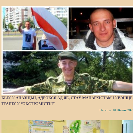
БЫЎ У АПАЗІЦЫІ, АДРОКСЯ АД ЯЕ, СТАЎ МАНАРХІСТАМ І ЎРЭШЦЕ
ТРАПІЎ У “ЭКСТРЭМІСТЫ”
Пятніца, 10 Ліпень 202