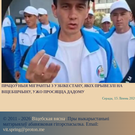
ПРАЦОЎНЫЯ МІГРАНТЫ З УЗБІКЕСТАНУ, ЯКІХ ПРЫВЕЗЛІ НА
ВІЦЕБШЧЫНУ, УЖО ПРОСЯЦЦА ДАДОМУ
Серада, 15 Ліпень 202
© 2011 - 2026
Віцебская вясна
. Пры выкарыстаньні
матэрыялаў абавязковая гіпэрспасылка. Email:
vit.spring@proton.me