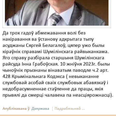
Да трох гадоў абмежавання волі без
накіравання ва ўстанову адкрытага тыпу
асуджаны Сяргей Белагалоў, цяпер ужо былы
кіраўнік справамі Шумілінскага райвыканкама.
Яго справу разбірала старшыня Шумілінскага
райсуда Інна Грабоўская. 10 жніўня 2023г. былы
чыноўнік прызнаны вінаватым паводле ч.2 арт.
428 Крымінальнага Кодэкса ( невыкананне
службовай асобай сваіх службовых абавязкаў і
недобрасумненнае стаўленне да працы, якія
прывялі да смерці чалавека па неасціярожнасці).
Апублікавана ў
Дзяржава
Падрабязьней ...