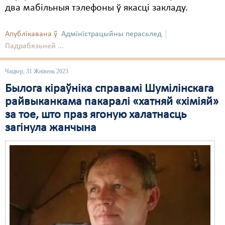
два мабільныя тэлефоны ў якасці закладу.
Свабода слова
Апублікавана ў
Адміністрацыйны перасьлед
Свабода сумленьня
Падрабязьней ...
Суд
Чацвер, 31 Жнівень 2023
Сьмяротнае пакараньне
Былога кіраўніка справамі Шумілінскага
Экалёгія
райвыканкама пакаралі «хатняй «хіміяй»
за тое, што праз ягоную халатнасць
Правы працоўных
загінула жанчына
Сацыяльныя правы