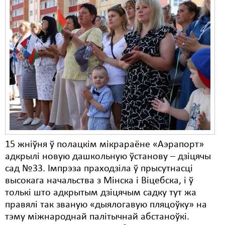
15 жніўня ў полацкім мікрараёне «Аэрапорт»
адкрылі новую дашкольную ўстанову – дзіцячы
сад №33. Імпрэза праходзіла ў прысутнасці
высокага начальства з Мінска і Віцебска, і ў
толькі што адкрытым дзіцячым садку тут жа
правялі так званую «дыялогавую пляцоўку» на
тэму міжнароднай палітычнай абстаноўкі.