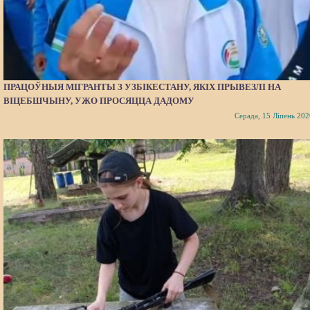
ПРАЦОЎНЫЯ МІГРАНТЫ З УЗБІКЕСТАНУ, ЯКІХ ПРЫВЕЗЛІ НА
ВІЦЕБШЧЫНУ, УЖО ПРОСЯЦЦА ДАДОМУ
Серада, 15 Ліпень 202