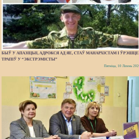
БЫЎ У АПАЗІЦЫІ, АДРОКСЯ АД ЯЕ, СТАЎ МАНАРХІСТАМ І ЎРЭШЦЕ
ТРАПІЎ У “ЭКСТРЭМІСТЫ”
Пятніца, 10 Ліпень 202