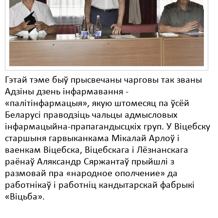
Карная псыхіятрыя
КПЧ ААН
Культурныя правы
ЛПП
Мігранты
Гэтай тэме быў прысвечаны чарговы так званы
Адзіны дзень інфармавання -
Мірныя сходы
«палітінфармацыя», якую штомесяц па ўсёй
Беларусі праводзіць чальцы адмысловых
Палітвязьні
інфармацыйна-прапагандысцкіх груп. У Віцебску
Праваабаронцы
старшыня гарвыканкама Мікалай Арлоў і
ваенкам Віцебска, Віцебскага і Лёзнанскага
Правы дзіцяці
раёнаў Аляксандр Сяржантаў прыйшлі з
размовай пра «народное ополчение» да
Пэнітэнцыярная сыстэма
работнікаў і работніц кандытарскай фабрыкі
Распальваньне варожасьці
«Віцьба».
Рознае