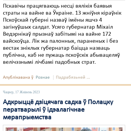
Пскавічы працягваюць несці вялікія баявыя
страты на вайне ва Ўкраіне. 13 жніўня кіраўнік
Пскоўскай губерні назваў імёны яшчэ 4
загінуўшых салдат. Усяго губернатар Міхаіл
Ведэрнікаў прызнаў забітымі на вайне 172
вайскоўца. Лік жа палонных, параненых і без
вестак зніклых губернатар баіцца назваць
публічна, каб не пужаць пскоўскіх абывацеляў
велічэзнымі лічбамі падобных страт.
Апублікавана ў
Рознае
Падрабязьней ...
Чацвер, 17 Жнівень 2023
Адкрыццё дзіцячага садка ў Полацку
ператварылі ў ідэалагічнае
мерапрыемства