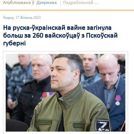
Апублікавана ў
Дзяржава
Падрабязьней ...
Свабода слова
Чацвер, 17 Жнівень 2023
Свабода сумленьня
На руска-ўкраінскай вайне загінула
Суд
больш за 260 вайскоўцаў з Пскоўскай
губерні
Сьмяротнае пакараньне
Экалёгія
Правы працоўных
Сацыяльныя правы