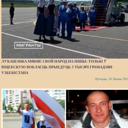
ЛУКАШЭНКА МЯНЯЕ СВОЙ НАРОД НА ІНШЫ: ТОЛЬКІ Ў
ВІЦЕБСКУЮ ВОБЛАСЦЬ ПРЫЕДУЦЬ 5 ТЫСЯЧ ГРАМАДЗЯН
УЗБЕКІСТАНА
Аўторак, 14 Ліпень 202