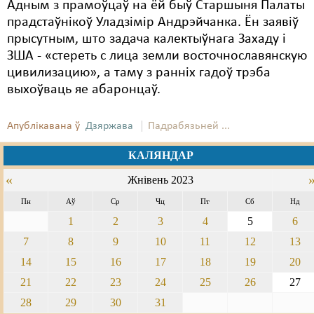
Адным з прамоўцаў на ёй быў Старшыня Палаты
прадстаўнікоў Уладзімір Андрэйчанка. Ён заявіў
прысутным, што задача калектыўнага Захаду і
ЗША - «стереть с лица земли восточнославянскую
цивилизацию», а таму з ранніх гадоў трэба
выхоўваць яе абаронцаў.
Апублікавана ў
Дзяржава
Падрабязьней ...
КАЛЯНДАР
«
Жнівень 2023
Пн
Аў
Ср
Чц
Пт
Сб
Нд
1
2
3
4
5
6
7
8
9
10
11
12
13
14
15
16
17
18
19
20
21
22
23
24
25
26
27
28
29
30
31