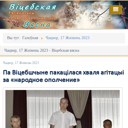
Віцебская
Рэгіянальны
праваабарончы сайт
Вясна
Галоўная
Выданьні
Адміністрацыйны перасьлед
Вы тут:
Галоўная
Чацвер, 17 Жнівень 2023
Відэа
Акцыі
Чацвер, 17 Жнівень 2023 - Віцебская вясна
Кантакт
Безбар'ернае асяродзьдзе
Чацвер, 17 Жнівень 2023
Пра нас
Выбары
Па Віцебшчыне пакацілася хваля агітацыі
за «народное ополчение»
RSS
Грамадзянскія ініцыятывы
Дзяржава
Дыскрымінацыя
Затрыманьні