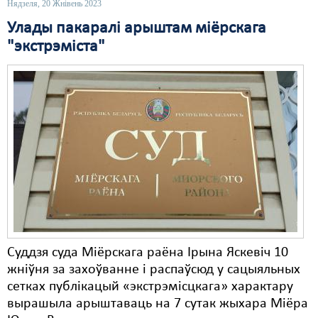
Нядзеля, 20 Жнівень 2023
Свабода слова
Улады пакаралі арыштам міёрскага
"экстрэміста"
Свабода сумленьня
Суд
Сьмяротнае пакараньне
Экалёгія
Правы працоўных
Сацыяльныя правы
Суддзя суда Міёрскага раёна Ірына Яскевіч 10
жніўня за захоўванне і распаўсюд у сацыяльных
сетках публікацый «экстрэмісцкага» характару
вырашыла арыштаваць на 7 сутак жыхара Міёра