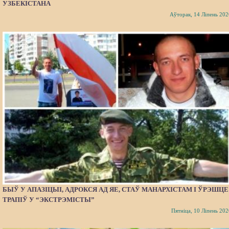
УЗБЕКІСТАНА
Аўторак, 14 Ліпень 202
БЫЎ У АПАЗІЦЫІ, АДРОКСЯ АД ЯЕ, СТАЎ МАНАРХІСТАМ І ЎРЭШЦЕ
ТРАПІЎ У “ЭКСТРЭМІСТЫ”
Пятніца, 10 Ліпень 202