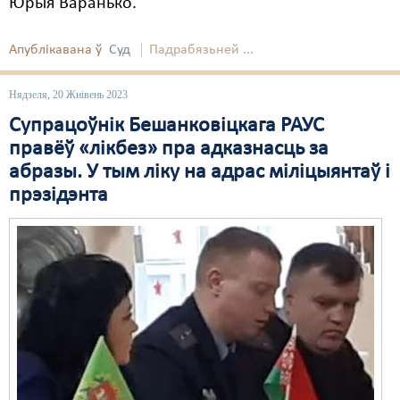
Юрыя Варанько.
Апублікавана ў
Суд
Падрабязьней ...
Нядзеля, 20 Жнівень 2023
Супрацоўнік Бешанковіцкага РАУС
правёў «лікбез» пра адказнасць за
абразы. У тым ліку на адрас міліцыянтаў і
прэзідэнта