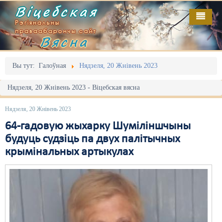
Віцебская
Рэгіянальны
праваабарончы сайт
Вясна
Галоўная
Выданьні
Адміністрацыйны перасьлед
Вы тут:
Галоўная
Нядзеля, 20 Жнівень 2023
Відэа
Акцыі
Нядзеля, 20 Жнівень 2023 - Віцебская вясна
Кантакт
Безбар'ернае асяродзьдзе
Нядзеля, 20 Жнівень 2023
Пра нас
Выбары
64-гадовую жыхарку Шуміліншчыны
будуць судзіць па двух палітычных
RSS
Грамадзянскія ініцыятывы
крымінальных артыкулах
Дзяржава
Дыскрымінацыя
Затрыманьні