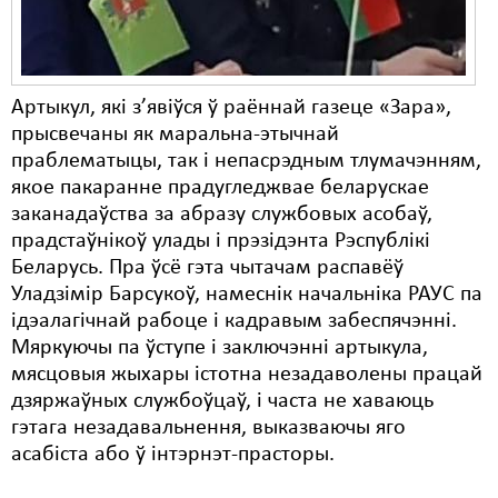
Артыкул, які з’явіўся ў раённай газеце «Зара»,
прысвечаны як маральна-этычнай
праблематыцы, так і непасрэдным тлумачэнням,
якое пакаранне прадугледжвае беларускае
заканадаўства за абразу службовых асобаў,
прадстаўнікоў улады і прэзідэнта Рэспублікі
Беларусь. Пра ўсё гэта чытачам распавёў
Уладзімір Барсукоў, намеснік начальніка РАУС па
ідэалагічнай рабоце і кадравым забеспячэнні.
Мяркуючы па ўступе і заключэнні артыкула,
мясцовыя жыхары істотна незадаволены працай
дзяржаўных службоўцаў, і часта не хаваюць
гэтага незадавальнення, выказваючы яго
асабіста або ў інтэрнэт-прасторы.