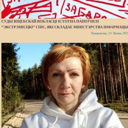
СУДЫ ВІЦЕБСКАЙ ВОБЛАСЦІ ІСТОТНА ПАПОЎНІЛІ
“ЭКСТРЭМІСЦКІ” СПІС, ЯКІ СКЛАДАЕ МІНІСТЭРСТВА ІНФАРМАЦЫ
Панядзелак, 13 Ліпень 202