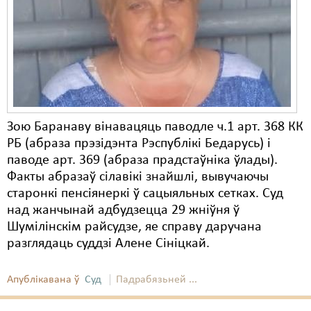
Карная псыхіятрыя
КПЧ ААН
Культурныя правы
ЛПП
Мігранты
Зою Баранаву вінавацяць паводле ч.1 арт. 368 КК
Мірныя сходы
РБ (абраза прэзідэнта Рэспублікі Бедарусь) і
паводе арт. 369 (абраза прадстаўніка ўлады).
Палітвязьні
Факты абразаў сілавікі знайшлі, вывучаючы
старонкі пенсіянеркі ў сацыяльных сетках. Суд
Праваабаронцы
над жанчынай адбудзецца 29 жніўня ў
Правы дзіцяці
Шумілінскім райсудзе, яе справу даручана
разглядаць суддзі Алене Сініцкай.
Пэнітэнцыярная сыстэма
Распальваньне варожасьці
Апублікавана ў
Суд
Падрабязьней ...
Рознае