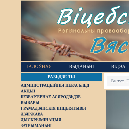
Віцеб
Вяс
Рэгіянальны правааба
ГАЛОЎНАЯ
ВЫДАНЬНІ
ВІДЭА
РАЗЬДЗЕЛЫ
Вы тут:
Г
АДМІНІСТРАЦЫЙНЫ ПЕРАСЬЛЕД
АКЦЫІ
БЕЗБАР'ЕРНАЕ АСЯРОДЗЬДЗЕ
ВЫБАРЫ
ГРАМАДЗЯНСКІЯ ІНІЦЫЯТЫВЫ
ДЗЯРЖАВА
ДЫСКРЫМІНАЦЫЯ
ЗАТРЫМАНЬНІ