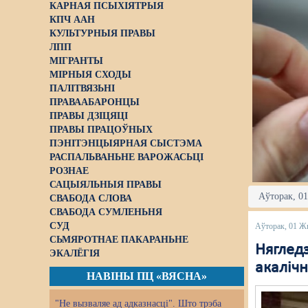
КАРНАЯ ПСЫХІЯТРЫЯ
КПЧ ААН
КУЛЬТУРНЫЯ ПРАВЫ
ЛПП
МІГРАНТЫ
МІРНЫЯ СХОДЫ
ПАЛІТВЯЗЬНІ
ПРАВААБАРОНЦЫ
ПРАВЫ ДЗІЦЯЦІ
ПРАВЫ ПРАЦОЎНЫХ
ПЭНІТЭНЦЫЯРНАЯ СЫСТЭМА
РАСПАЛЬВАНЬНЕ ВАРОЖАСЬЦІ
РОЗНАЕ
САЦЫЯЛЬНЫЯ ПРАВЫ
Аўторак, 01
СВАБОДА СЛОВА
СВАБОДА СУМЛЕНЬНЯ
СУД
Аўторак, 01 Ж
СЬМЯРОТНАЕ ПАКАРАНЬНЕ
Няглед
ЭКАЛЁГІЯ
акаліч
НАВІНЫ ПЦ «ВЯСНА»
"Не вызваляе ад адказнасці". Што трэба