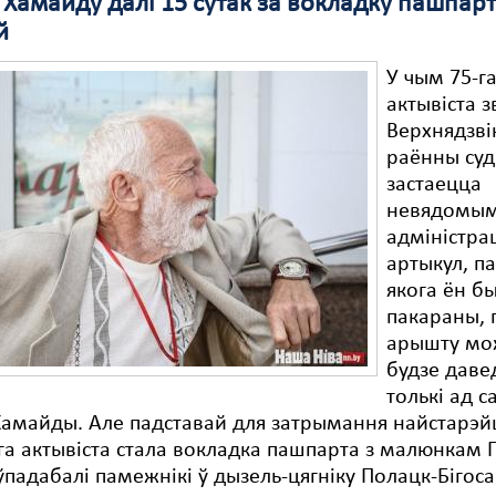
Хамайду далі 15 сутак за вокладку пашпарт
й
У чым 75-г
актывіста з
Верхнядзві
раённы суд
застаецца
невядомым
адміністр
артыкул, п
якога ён б
пакараны, 
арышту мо
будзе даве
толькі ад с
Хамайды. Але падставай для затрымання найстарэй
га актывіста стала вокладка пашпарта з малюнкам П
ўпадабалі памежнікі ў дызель-цягніку Полацк-Бігоса