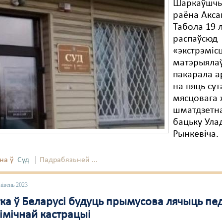
Шаркаўшчы
раёна Акса
Табола 19 л
распаўсюд
«экстрэміс
матэрыяла
пакарала 
на пяць сут
мясцовага 
шматдзетн
бацьку Ула
Рынкевіча.
на ў
Суд
Падрабязьней ...
нівень 2023
ка ў Беларусі будуць прымусова лячыць пе
імічнай кастрацыі