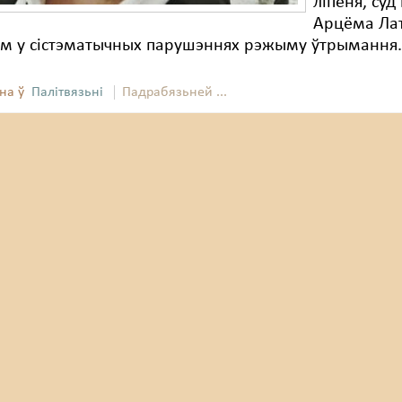
ліпеня, суд
Арцёма Ла
ым у сістэматычных парушэннях рэжыму ўтрымання
на ў
Палітвязьні
Падрабязьней ...