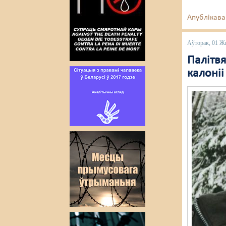
Апублікава
Аўторак, 01 Ж
Палітв
калоніі