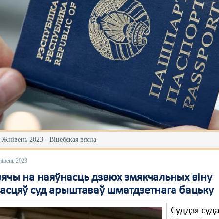
 Жнівень 2023 - Віцебская вясна
нівень 2023
зячы на наяўнасць дзвюх змякчальных віну
насцяў суд арыштаваў шматдзетнага бацьку
Суддзя суд