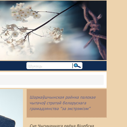
Шаркаўшчынская раёнка палохае
чытачоў стратай беларускага
грамадзянства “за экстрэмізм”
Суд Чыгуначнага раёна Віцебска