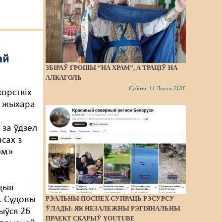
ай
ЗБІРАЎ ГРОШЫ “НА ХРАМ”, А ТРАЦІЎ НА
АЛКАГОЛЬ
Субота, 11 Ліпень 2026
орсткіх
я жыхара
 за ўдзел
сах з
ем»
а
цыя
РЭАЛЬНЫ ПОСПЕХ СУПРАЦЬ РЭСУРСУ
. Судовы
ЎЛАДЫ: ЯК НЕЗАЛЕЖНЫ РЭГІЯНАЛЬНЫ
ыўся 26
ПРАЕКТ СКАРЫЎ YOUTUBE