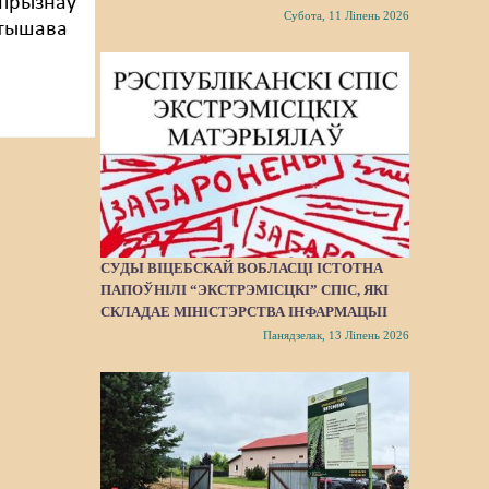
 прызнаў
Субота, 11 Ліпень 2026
тышава
.
СУДЫ ВІЦЕБСКАЙ ВОБЛАСЦІ ІСТОТНА
ПАПОЎНІЛІ “ЭКСТРЭМІСЦКІ” СПІС, ЯКІ
СКЛАДАЕ МІНІСТЭРСТВА ІНФАРМАЦЫІ
Панядзелак, 13 Ліпень 2026