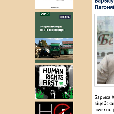
Барысу 
Пагоня
Барыса 
віцебска
якую не 