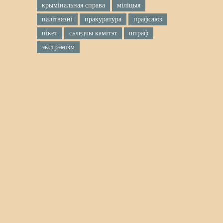
крымінальная справа
міліцыя
палітвязні
пракуратура
прафсаюз
пікет
сьледчы камітэт
штраф
экстрэмізм