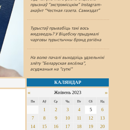
прызнаў “экстрэмісцкім” Instagram-
акаўнт “Честная газета. Самиздат”
Турыстаў прывабіць такі вось
мядзведзь? У Віцебску прыдумалі
чарговы турыстычны брэнд рэгіёна
На волю пачалі выходзіць удзельнікі
злёту "Беларуская вясёлка",
асуджаныя на "суткі"
КАЛЯНДАР
«
»
Жнівень 2023
Пн
Аў
Ср
Чц
Пт
Сб
Нд
1
2
3
4
5
6
7
8
9
10
11
12
13
а
14
15
16
17
18
19
20