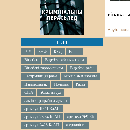
вінават
Апублікава
ТЭГІ
ІЧУ
БНФ
БХД
Ворша
Віцебск
Віцебскі аблвыканкам
Віцебскі гарвыканкам
Віцебскі раён
Кастрычніцкі раён
Міхаіл Жамчужны
Наваполацак
Полацак
Расея
СІЗА
абласны суд
адміністрацыйны арышт
артыкул 19 11 КаАП
артыкул 23 34 КаАП
артыкул 369 КК
артыкул 2423 КаАП
журналісты