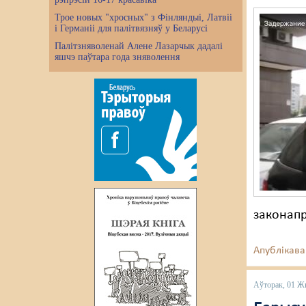
Трое новых "хросных" з Фінляндыі, Латвіі
і Германіі для палітвязняў у Беларусі
Палітзняволенай Алене Лазарчык дадалі
яшчэ паўтара года зняволення
законап
Апублікава
Аўторак, 01 Ж