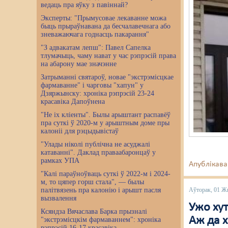
ведаць пра яўку з павіннай?
Эксперты: "Прымусовае лекаванне можа
быць прыраўнавана да бесчалавечнага або
зневажаючага годнасць пакарання"
"З адвакатам лепш": Павел Сапелка
тлумачыць, чаму нават у час рэпрэсій права
на абарону мае значэнне
Затрыманні святароў, новае "экстрэмісцкае
фармаванне" і чарговы "хапун" у
Дзяржынску: хроніка рэпрэсій 23-24
красавіка Дапоўнена
"Не іх кліенты". Былы арыштант распавёў
пра суткі ў 2020-м у арыштным доме пры
калоніі для рэцыдывістаў
"Улады ніколі публічна не асуджалі
катаванні". Даклад праваабаронцаў у
рамках УПА
Апублікава
"Калі параўноўваць суткі ў 2022-м і 2024-
м, то цяпер горш стала", — былы
палітвязень пра калонію і арышт пасля
Аўторак, 01 Ж
вызвалення
Ужо хут
Ксяндза Вячаслава Барка прызналі
Аж да х
"экстрэмісцкім фармаваннем": хроніка
рэпрэсій 16-17 красавіка