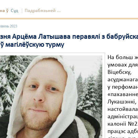
на ў
Суд
Падрабязьней ...
нівень 2023
язня Арцёма Латышава перавялі з бабруйск
 ў магілёўскую турму
На больш ж
умовах дл
Віцебску,
асуджанага
у перфоман
«пахаванн
Лукашэнкі,
настойвал
адміністра
калоніі №2
працэс адб