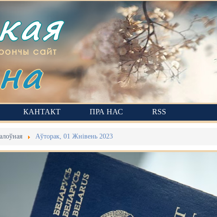
ская
на
рончы сайт
КАНТАКТ
ПРА НАС
RSS
алоўная
Аўторак, 01 Жнівень 2023