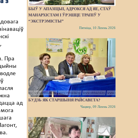
а з
БЫЎ У АПАЗІЦЫІ, АДРОКСЯ АД ЯЕ, СТАЎ
МАНАРХІСТАМ І ЎРЭШЦЕ ТРАПІЎ У
“ЭКСТРЭМІСТЫ”
адовага
Пятніца, 10 Ліпень 2026
вінаваціў
нскі
,
. Пра
ацыйны
аводле
ыў
пасля
жна
БУДЗЬ ЯК СТАРШЫНЯ РАЙСАВЕТА?
дацца ад
Чацвер, 09 Ліпень 2026
амога
шага
агонт,
ва.