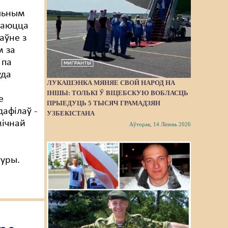
льным
каюцца
аўне з
м за
 па
уда
ЛУКАШЭНКА МЯНЯЕ СВОЙ НАРОД НА
ІНШЫ: ТОЛЬКІ Ў ВІЦЕБСКУЮ ВОБЛАСЦЬ
е
ПРЫЕДУЦЬ 5 ТЫСЯЧ ГРАМАДЗЯН
дафілаў -
УЗБЕКІСТАНА
мічнай
Аўторак, 14 Ліпень 2026
туры.