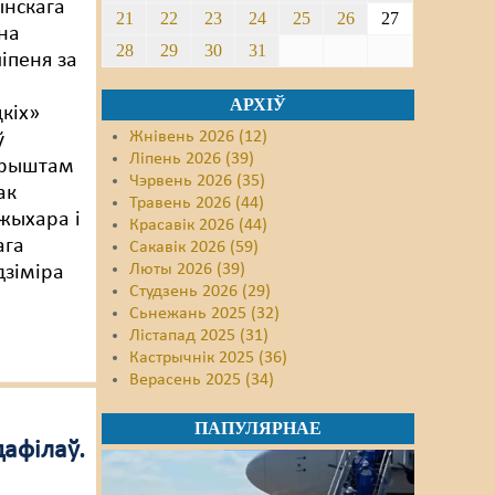
нскага
21
22
23
24
25
26
27
на
28
29
30
31
іпеня за
АРХІЎ
цкіх»
Жнівень 2026 (12)
ў
Ліпень 2026 (39)
арыштам
Чэрвень 2026 (35)
ак
Травень 2026 (44)
жыхара і
Красавік 2026 (44)
ага
Сакавік 2026 (59)
Люты 2026 (39)
дзіміра
Студзень 2026 (29)
Сьнежань 2025 (32)
Лістапад 2025 (31)
Кастрычнік 2025 (36)
Верасень 2025 (34)
ПАПУЛЯРНАЕ
дафілаў.