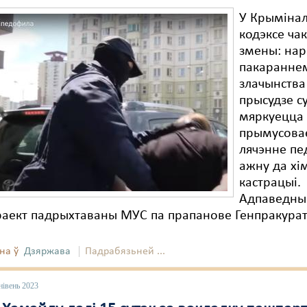
У Крыміна
кодэксе ча
змены: нар
пакаранне
злачынства
прысудзе с
мяркуецца
прымусова
лячэнне пе
ажну да хі
кастрацыі.
Адпаведны
раект падрыхтаваны МУС па прапанове Генпракура
на ў
Дзяржава
Падрабязьней ...
нівень 2023