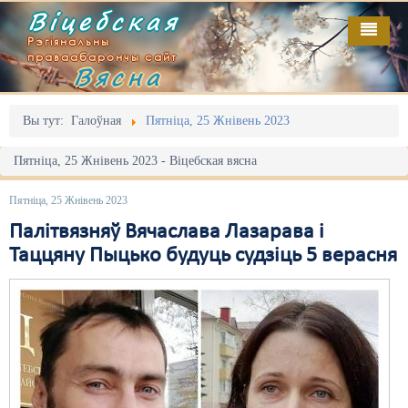
Віцебская
Рэгіянальны
праваабарончы сайт
Вясна
Галоўная
Выданьні
Адміністрацыйны перасьлед
Вы тут:
Галоўная
Пятніца, 25 Жнівень 2023
Відэа
Акцыі
Пятніца, 25 Жнівень 2023 - Віцебская вясна
Кантакт
Безбар'ернае асяродзьдзе
Пятніца, 25 Жнівень 2023
Пра нас
Выбары
Палітвязняў Вячаслава Лазарава і
Таццяну Пыцько будуць судзіць 5 верасня
RSS
Грамадзянскія ініцыятывы
Дзяржава
Дыскрымінацыя
Затрыманьні