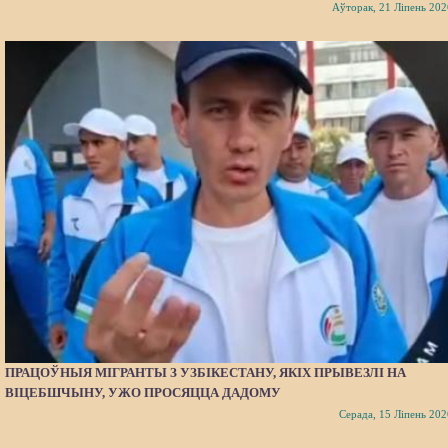
Аўторак, 21 Ліпень 202
ПРАЦОЎНЫЯ МІГРАНТЫ З УЗБІКЕСТАНУ, ЯКІХ ПРЫВЕЗЛІ НА
ВІЦЕБШЧЫНУ, УЖО ПРОСЯЦЦА ДАДОМУ
Серада, 15 Ліпень 202