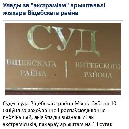
Улады за "экстрэмізм" арыштавалі
Свабода слова
жыхара Віцебскага раёна
Свабода сумленьня
Суд
Сьмяротнае пакараньне
Экалёгія
Правы працоўных
Сацыяльныя правы
Судья суда Віцебскага раёна Міхаіл Зубеня 10
жніўня за захоўванне і распаўсюджванне
публікацый, якія ўлады вызначылі як
экстрэмісцкія, пакараў арыштам на 13 сутак