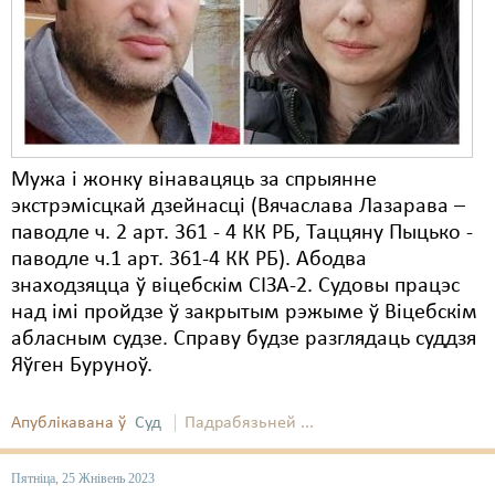
Карная псыхіятрыя
КПЧ ААН
Культурныя правы
ЛПП
Мужа і жонку вінавацяць за спрыянне
Мігранты
экстрэмісцкай дзейнасці (Вячаслава Лазарава –
Мірныя сходы
паводле ч. 2 арт. 361 - 4 КК РБ, Таццяну Пыцько -
паводле ч.1 арт. 361-4 КК РБ). Абодва
Палітвязьні
знаходзяцца ў віцебскім СІЗА-2. Судовы працэс
над імі пройдзе ў закрытым рэжыме ў Віцебскім
Праваабаронцы
абласным судзе. Справу будзе разглядаць суддзя
Правы дзіцяці
Яўген Буруноў.
Пэнітэнцыярная сыстэма
Апублікавана ў
Суд
Падрабязьней ...
Распальваньне варожасьці
Пятніца, 25 Жнівень 2023
Рознае