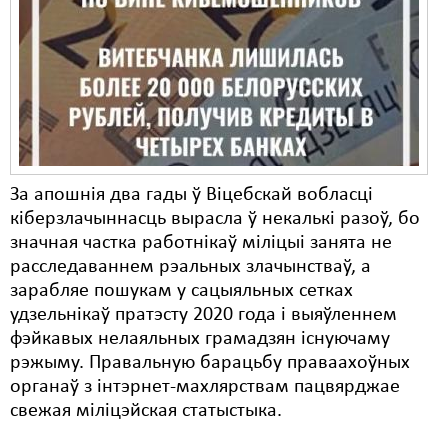
Карная псыхіятрыя
КПЧ ААН
Культурныя правы
ЛПП
Мігранты
За апошнія два гады ў Віцебскай вобласці
Мірныя сходы
кіберзлачыннасць вырасла ў некалькі разоў, бо
значная частка работнікаў міліцыі занята не
Палітвязьні
расследаваннем рэальных злачынстваў, а
Праваабаронцы
зарабляе пошукам у сацыяльных сетках
удзельнікаў пратэсту 2020 года і выяўленнем
Правы дзіцяці
фэйкавых нелаяльных грамадзян існуючаму
рэжыму. Правальную барацьбу праваахоўных
Пэнітэнцыярная сыстэма
органаў з інтэрнет-махлярствам пацвярджае
Распальваньне варожасьці
свежая міліцэйская статыстыка.
Рознае