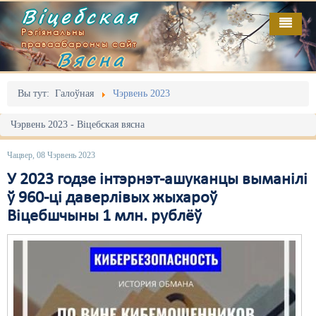
Віцебская
Рэгіянальны
праваабарончы сайт
Вясна
Галоўная
Выданьні
Адміністрацыйны перасьлед
Вы тут:
Галоўная
Чэрвень 2023
Відэа
Акцыі
Чэрвень 2023 - Віцебская вясна
Кантакт
Безбар'ернае асяродзьдзе
Чацвер, 08 Чэрвень 2023
Пра нас
Выбары
У 2023 годзе інтэрнэт-ашуканцы выманілі
ў 960-ці даверлівых жыхароў
RSS
Грамадзянскія ініцыятывы
Віцебшчыны 1 млн. рублёў
Дзяржава
Дыскрымінацыя
Затрыманьні