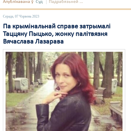
Апублікавана ў
Суд
Падрабязьней ...
Серада, 07 Чэрвень 2023
Па крымінальнай справе затрымалі
Таццяну Пыцько, жонку палітвязня
Вячаслава Лазарава