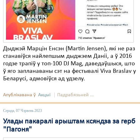
Дыджэй Марцін Енсэн (Martin Jensen), які не раз
станавіўся найлепшым дыджэем Даніі, а ў 2016
годзе трапіў у топ-100 DJ Mag, даведаўшыся, што
ў яго запланаваны сэт на фестывалі Viva Braslav у
Беларусі, адмовіўся ад удзелу.
Апублікавана ў
Акцыі
Падрабязьней ...
Серада, 07 Чэрвень 2023
Улады пакаралі арыштам ксяндза за герб
"Пагоня"