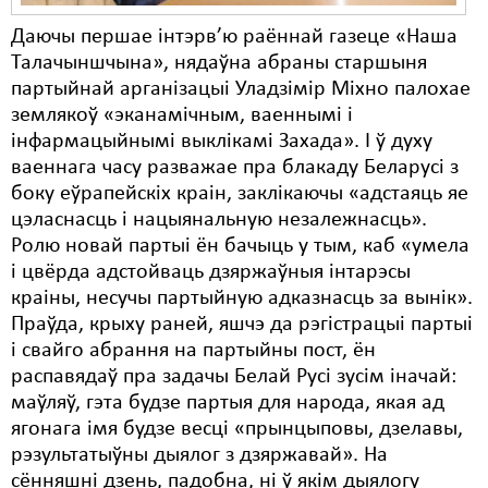
Даючы першае інтэрв’ю раённай газеце «Наша
Талачыншчына», нядаўна абраны старшыня
партыйнай арганізацыі Уладзімір Міхно палохае
землякоў «эканамічным, ваеннымі і
інфармацыйнымі выклікамі Захада». І ў духу
ваеннага часу разважае пра блакаду Беларусі з
боку еўрапейскіх краін, заклікаючы «адстаяць яе
цэласнасць і нацыянальную незалежнасць».
Ролю новай партыі ён бачыць у тым, каб «умела
і цвёрда адстойваць дзяржаўныя інтарэсы
краіны, несучы партыйную адказнасць за вынік».
Праўда, крыху раней, яшчэ да рэгістрацыі партыі
і свайго абрання на партыйны пост, ён
распавядаў пра задачы Белай Русі зусім іначай:
маўляў, гэта будзе партыя для народа, якая ад
ягонага імя будзе весці «прынцыповы, дзелавы,
рэзультатыўны дыялог з дзяржавай». На
сённяшні дзень, падобна, ні ў якім дыялогу