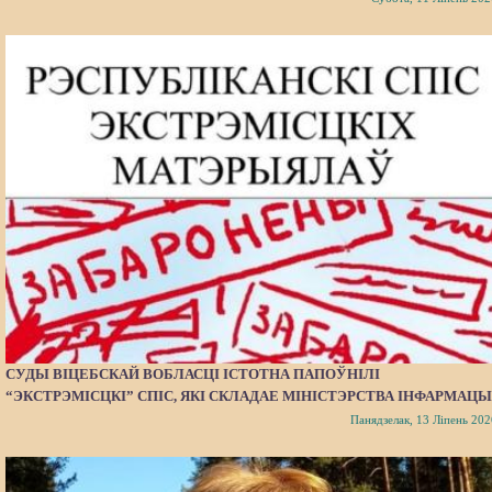
СУДЫ ВІЦЕБСКАЙ ВОБЛАСЦІ ІСТОТНА ПАПОЎНІЛІ
“ЭКСТРЭМІСЦКІ” СПІС, ЯКІ СКЛАДАЕ МІНІСТЭРСТВА ІНФАРМАЦЫ
Панядзелак, 13 Ліпень 202