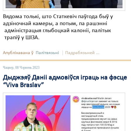
Вядома толькі, што Статкевіч паўгода быў у
адзіночнай камеры, а потым, па рашэнні
адміністрацыя глыбоцкай калоніі, палітык
трапіў у ШІЗА.
Апублікавана ў
Палітвязьні
Падрабязьней ...
Чацвер, 08 Чэрвень 2023
Дыджэяў Даніі адмовіўся іграць на фэсце
“Viva Braslav”