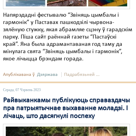
Напярэдадні фестывалю “Звіняць цымбалы і
гармонік” у Паставах пашкодзілі чырвона-
зялёную стужку, якая абрамляе сцэну ў гарадскім
парку. Піша сайт раённай газеты “Пастаўскі
край”. Яна была адрамантаваная год таму да
мінулага свята “Звіняць цымбалы і гармонік”,
якое лічыцца брэндам горада.
Апублікавана ў
Дзяржава
Падрабязьней ...
Серада, 07 Чэрвень 2023
Райвыканкамы публікуюць справаздачы
пра патрыятычнае выхаванне моладзі. І
лічаць, што дасягнулі поспеху