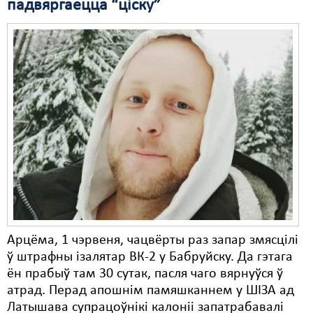
падвяргаецца “ціску”
Арцёма, 1 чэрвеня, чацвёрты раз запар змясцілі
ў штрафны ізалятар ВК-2 у Бабруйску. Да гэтага
ён прабыў там 30 сутак, пасля чаго вярнуўся ў
атрад. Перад апошнім памяшканнем у ШІЗА ад
Латышава супрацоўнікі калоніі запатрабавалі