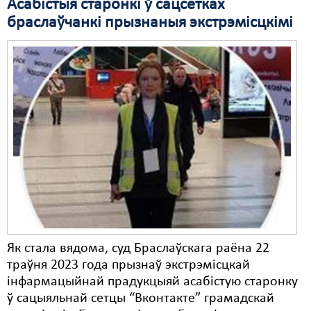
Асабістыя старонкі ў сацсетках
браслаўчанкі прызнаныя экстрэмісцкімі
Як стала вядома, суд Браслаўскага раёна 22
траўня 2023 года прызнаў экстрэмісцкай
інфармацыйнай прадукцыяй асабістую старонку
ў сацыяльнай сетцы “Вконтакте” грамадскай