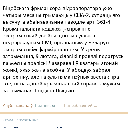
Віцебскага фрылансера-відэааператара ужо
чатыры месяцы трымаюць у СІЗА-2, супраць яго
высунута абвінавачанне паводле арт. 361-4
Крымінальнага кодэкса («спрыянне
экстрэмісцкай дзейнасці») за сувязь з
недзяржаўным СМІ, прызнаным у Беларусі
экстрэмісцкім фарміраваннем. У дзень
затрымання, 9 лютага, сілавікі правялі ператрусы
па месцы прапіскі Лазарава і ў кватэры ягонай
жонкі, якая жыла асобна. У абодвух забралі
аргтэхніку, але пакуль няма пэўных звестак пра
тое, ці па адной крымінальнай справе з мужам
затрыманая Таццяна Пыцько.
Апублікавана ў
Палітвязьні
Падрабязьней ...
Серада, 07 Чэрвень 2023