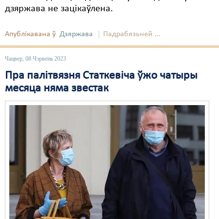
дзяржава не зацікаўлена.
Апублікавана ў
Дзяржава
Падрабязьней ...
Чацвер, 08 Чэрвень 2023
Пра палітвязня Статкевіча ўжо чатыры
месяца няма звестак