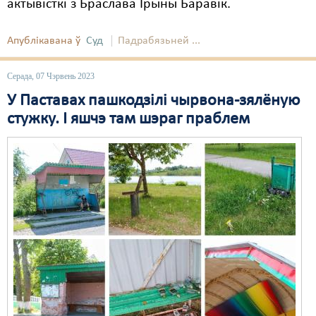
актывісткі з Браслава Ірыны Баравік.
Апублікавана ў
Суд
Падрабязьней ...
Серада, 07 Чэрвень 2023
У Паставах пашкодзілі чырвона-зялёную
стужку. І яшчэ там шэраг праблем