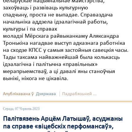
беларускае нацыянальнае майстэрства,
захоўваць і развіваць культурную
спадчыну, проста не выпадае. Справаздача
начальніка аддзела ідэалагічнай работы,
культуры і па справах
моладзі Мёрскага райвыканкаму Аляксандра
Тронькіна нагадвае выступ адказнага работніка
на сходзе КПСС у самыя застойныя савецкія часы.
Тады таксама найважнейшай была колькасць
ідэалагічна і палітычна «правільных»
мерапрыемстваў, а ці давалі яны станоўчыя
вынікі, нікога не цікавіла.
Апублікавана ў
Дзяржава
Падрабязьней ...
Серада, 07 Чэрвень 2023
Палітвязень Арцём Латышаў, асуджаны
па справе «віцебскіх перфомансаў»,