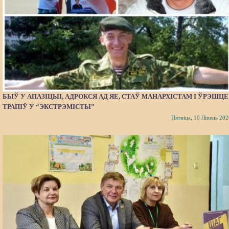
БЫЎ У АПАЗІЦЫІ, АДРОКСЯ АД ЯЕ, СТАЎ МАНАРХІСТАМ І ЎРЭШЦЕ
ТРАПІЎ У “ЭКСТРЭМІСТЫ”
Пятніца, 10 Ліпень 202