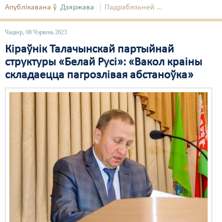
Апублікавана ў
Дзяржава
Падрабязьней ...
Свабода слова
Чацвер, 08 Чэрвень 2023
Свабода сумленьня
Кіраўнік Талачынскай партыйнай
Суд
структуры «Белай Русі»: «Вакол краіны
складаецца пагрозлівая абстаноўка»
Сьмяротнае пакараньне
Экалёгія
Правы працоўных
Сацыяльныя правы