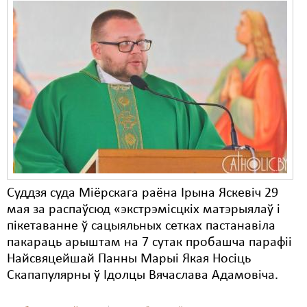
Суддзя суда Міёрскага раёна Ірына Яскевіч 29
мая за распаўсюд «экстрэмісцкіх матэрыялаў і
пікетаванне ў сацыяльных сетках пастанавіла
пакараць арыштам на 7 сутак пробашча парафіі
Найсвяцейшай Панны Марыі Якая Носіць
Скапапулярны ў Ідолцы Вячаслава Адамовіча.