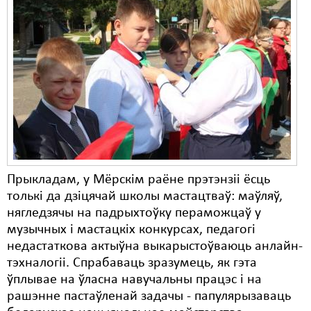
Прыкладам, у Мёрскім раёне прэтэнзіі ёсць
толькі да дзіцячай школы мастацтваў: маўляў,
нягледзячы на падрыхтоўку пераможцаў у
музычных і мастацкіх конкурсах, педагогі
недастаткова актыўна выкарыстоўваюць анлайн-
тэхналогіі. Спрабаваць зразумець, як гэта
ўплывае на ўласна навучальны працэс і на
рашэнне пастаўленай задачы - папулярызаваць