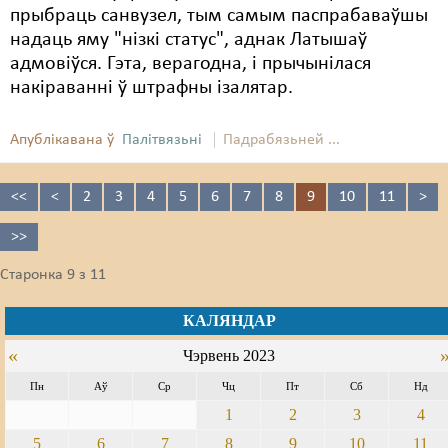
прыбраць санвузел, тым самым паспрабаваўшы
надаць яму "нізкі статус", аднак Латышаў
адмовіўся. Гэта, верагодна, і прычынілася
накіраванні ў штрафны ізалятар.
Апублікавана ў
Палітвязьні
Падрабязьней ...
<<
<
2
3
4
5
6
7
8
9
10
11
>
>>
Старонка 9 з 11
КАЛЯНДАР
«
Чэрвень 2023
Пн
Аў
Ср
Чц
Пт
Сб
Нд
1
2
3
4
5
6
7
8
9
10
11