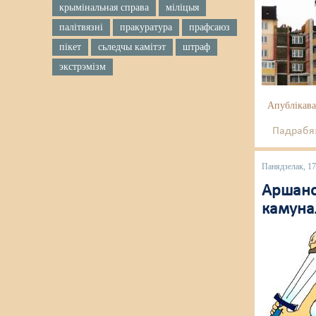
крымінальная справа
міліцыя
палітвязні
пракуратура
прафсаюз
пікет
сьледчы камітэт
штраф
экстрэмізм
Апублікава
Падрабяз
Панядзелак, 1
Аршанск
камуна