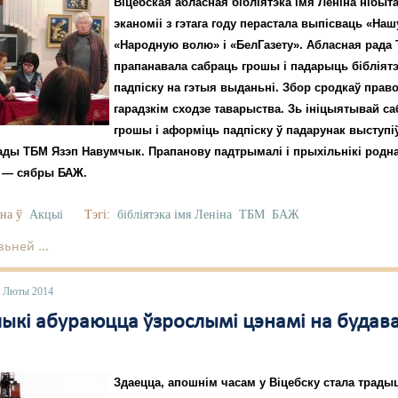
Віцебская абласная бібліятэка імя Леніна нібыт
эканоміі з гэтага году перастала выпісваць «Наш
«Народную волю» і «БелГазету». Абласная рада
прапанавала сабраць грошы і падарыць бібліят
падпіску на гэтыя выданьні. Збор сродкаў право
гарадзкім сходзе таварыства. Зь ініцыятывай с
грошы і аформіць падпіску ў падарунак выступ
ады ТБМ Язэп Навумчык. Прапанову падтрымалі і прыхільнікі родна
 — сябры БАЖ.
на ў
Акцыі
Тэгі:
бібліятэка імя Леніна
ТБМ
БАЖ
ьней ...
7 Люты 2014
ыкі абураюцца ўзрослымі цэнамі на будав
Здаецца, апошнім часам у Віцебску стала трад