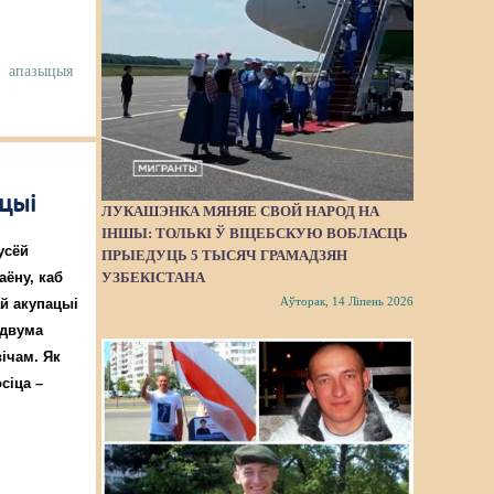
т
апазыцыя
ацыі
ЛУКАШЭНКА МЯНЯЕ СВОЙ НАРОД НА
ІНШЫ: ТОЛЬКІ Ў ВІЦЕБСКУЮ ВОБЛАСЦЬ
усёй
ПРЫЕДУЦЬ 5 ТЫСЯЧ ГРАМАДЗЯН
аёну, каб
УЗБЕКІСТАНА
Аўторак, 14 Ліпень 2026
ай акупацыі
 двума
ічам. Як
сіца –
е