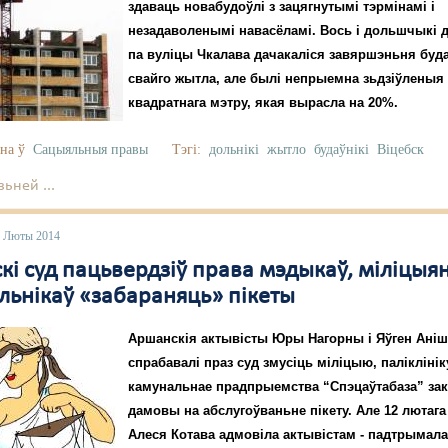
здаваць новабудоўлі з зацягнутымі тэрмінамі і
незадаволенымі навасёламі. Вось і дольшчыкі 
па вуліцы Чкалава дачакаліся завяршэньня буд
свайго жытла, але былі непрыемна зьдзіўленыя
квадратнага мэтру, якая вырасла на 20%.
на ў
Сацыяльныя правы
Тэгі:
дольнікі
жытло
будаўнікі
Віцебск
ьней ...
7 Люты 2014
і суд пацьвердзіў права мэдыкаў, міліцыян
льнікаў «забараняць» пікеты
Аршанскія актывісты Юры Нагорны і Яўген Ані
спрабавалі праз суд змусіць міліцыю, паліклініку
камунальнае прадпрыемства “Спэцаўтабаза” з
дамовы на абслугоўваньне пікету. Але 12 лютага
Алеся Котава адмовіла актывістам - падтрымал