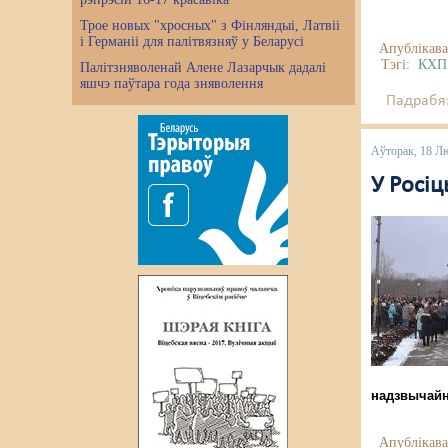
Трое новых "хросных" з Фінляндыі, Латвіі
і Германіі для палітвязняў у Беларусі
Апублікава
Тэгі:
КХП
Палітзняволенай Алене Лазарчык дадалі
яшчэ паўтара года зняволення
Падрабяз
Аўторак, 18 Л
У Росіц
надзвычайн
Апублікава