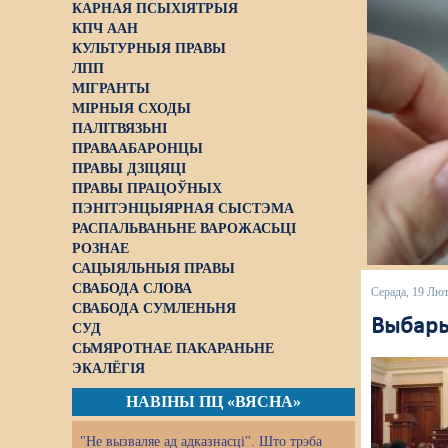
КАРНАЯ ПСЫХІЯТРЫЯ
КПЧ ААН
КУЛЬТУРНЫЯ ПРАВЫ
ЛПП
МІГРАНТЫ
МІРНЫЯ СХОДЫ
ПАЛІТВЯЗЬНІ
ПРАВААБАРОНЦЫ
ПРАВЫ ДЗІЦЯЦІ
ПРАВЫ ПРАЦОЎНЫХ
ПЭНІТЭНЦЫЯРНАЯ СЫСТЭМА
РАСПАЛЬВАНЬНЕ ВАРОЖАСЬЦІ
РОЗНАЕ
САЦЫЯЛЬНЫЯ ПРАВЫ
СВАБОДА СЛОВА
Серада, 19 Лю
СВАБОДА СУМЛЕНЬНЯ
Выбары
СУД
СЬМЯРОТНАЕ ПАКАРАНЬНЕ
ЭКАЛЁГІЯ
НАВІНЫ ПЦ «ВЯСНА»
"Не вызваляе ад адказнасці". Што трэба