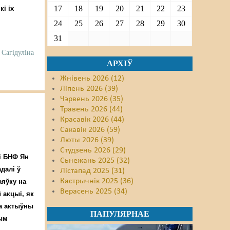
17
18
19
20
21
22
23
і іх
24
25
26
27
28
29
30
31
 Сагідуліна
АРХІЎ
Жнівень 2026 (12)
Ліпень 2026 (39)
Чэрвень 2026 (35)
Травень 2026 (44)
Красавік 2026 (44)
Сакавік 2026 (59)
Люты 2026 (39)
Студзень 2026 (29)
і БНФ Ян
Сьнежань 2025 (32)
далі ў
Лістапад 2025 (31)
Кастрычнік 2025 (36)
аяўку на
Верасень 2025 (34)
 акцыі, як
за актыўны
ПАПУЛЯРНАЕ
ным