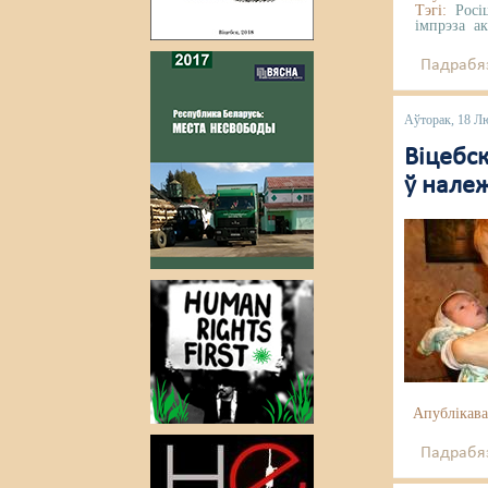
Тэгі:
Росі
імпрэза
а
Падрабяз
Аўторак, 18 Л
Віцебск
ў нале
Апублікава
Падрабяз