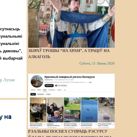
сутнасьць
амунальнымі
мунальнікі
ЗБІРАЎ ГРОШЫ “НА ХРАМ”, А ТРАЦІЎ НА
ць дамовы”,
АЛКАГОЛЬ
няй выбарчай
Субота, 11 Ліпень 2026
ер Лупач
у на
РЭАЛЬНЫ ПОСПЕХ СУПРАЦЬ РЭСУРСУ