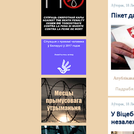
Аўторак, 18 Л
Пікет д
Апублікава
Падрабяз
Аўторак, 18 Л
У Віце
незалеж