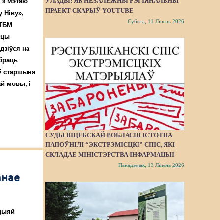
ЎЛАДЫ: ЯК НЕЗАЛЕЖНЫ РЭГІЯНАЛЬНЫ
а з мэтаю
ПРАЕКТ СКАРЫЎ YOUTUBE
у Ніву»,
Субота, 11 Ліпень 2026
 ТБМ
эцы
дзіўся на
абраць
іў старшыня
й мовы, і
СУДЫ ВІЦЕБСКАЙ ВОБЛАСЦІ ІСТОТНА
ПАПОЎНІЛІ “ЭКСТРЭМІСЦКІ” СПІС, ЯКІ
СКЛАДАЕ МІНІСТЭРСТВА ІНФАРМАЦЫІ
Панядзелак, 13 Ліпень 2026
анае
ыцыяй