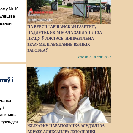
дому № 16
аўніцтва
 цаной
ПА ВЕРСІІ “АРШАНСКАЙ ГАЗЕТЫ”,
ПАДЛЕТКІ, ЯКІМ МАЛА ЗАПЛАЦІЛІ ЗА
ПРАЦУ Ў ЛЯСГАСЕ, НЯПРАВІЛЬНА
ЗРАЗУМЕЛІ АБЯЦАННЕ ВЯЛІКІХ
ЗАРОБКАЎ
Аўторак, 21 Ліпень 2026
таў і
шчанка
 і
аключыць
 судзьдзя
ЖЫХАРКУ НАВАПОЛАЦКА АСУДЗІЛІ ЗА
а
АБРАЗУ АЛЯКСАНДРА ЛУКАШЭНКІ