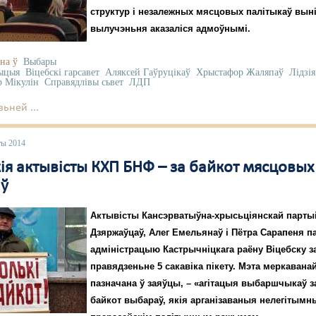
структур і незалежных мясцовых палітыкаў вынік
вылучэньня аказаліся адмоўнымі.
на ў
Выбары
ыцыя
Віцебскі гарсавет
Аляксей Гаўруцікаў
Хрыстафор Жаляпаў
Лідзія
р Мікулін
Справядлівы сьвет
ЛДП
ьней ...
ты 2014
ія актывісты КХП БНФ – за байкот мясцовых
ў
Актывісты Кансэрватыўна-хрысьціянскай парты
Дзяржаўцаў, Алег Емельянаў і Пётра Сарапеня па
адміністрацыю Кастрычніцкага раёну Віцебску з
правядзеньне 5 сакавіка пікету. Мэта меркаванай
пазначана ў заяўцы, – «агітацыя выбаршчыкаў 
байкот выбараў, якія арганізаваныя нелегітым