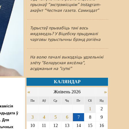
прызнаў “экстрэмісцкім” Instagram-
акаўнт “Честная газета. Самиздат”
Турыстаў прывабіць такі вось
мядзведзь? У Віцебску прыдумалі
чарговы турыстычны брэнд рэгіёна
На волю пачалі выходзіць удзельнікі
злёту "Беларуская вясёлка",
асуджаныя на "суткі"
КАЛЯНДАР
«
»
Жнівень 2026
Пн
Аў
Ср
Чц
Пт
Сб
Нд
камісія
1
2
андыдата ў
3
4
5
6
7
8
9
. Для
10
11
12
13
14
15
16
ітычных