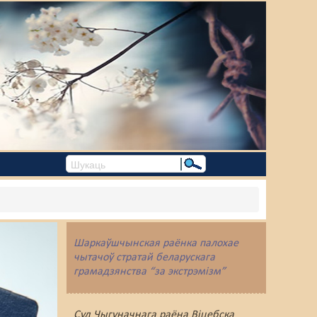
Шаркаўшчынская раёнка палохае
чытачоў стратай беларускага
грамадзянства “за экстрэмізм”
Суд Чыгуначнага раёна Віцебска