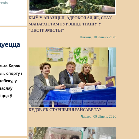
кевіч
БЫЎ У АПАЗІЦЫІ, АДРОКСЯ АД ЯЕ, СТАЎ
МАНАРХІСТАМ І ЎРЭШЦЕ ТРАПІЎ У
“ЭКСТРЭМІСТЫ”
Пятніца, 10 Ліпень 2026
адуецца
льга Карач
і, спорту і
ебску, у
таслаў
іцца ў
БУДЗЬ ЯК СТАРШЫНЯ РАЙСАВЕТА?
Чацвер, 09 Ліпень 2026