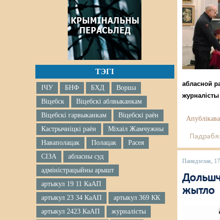
ТЭГІ
абласной р
ІЧУ
БНФ
БХД
Ворша
журналісты
Віцебск
Віцебскі аблвыканкам
Віцебскі гарвыканкам
Віцебскі раён
Апублікава
Кастрычніцкі раён
Міхаіл Жамчужны
Падрабяз
Наваполацак
Полацак
Расея
СІЗА
абласны суд
Панядзелак, 1
адміністрацыйны арышт
Дольшч
артыкул 19 11 КаАП
жытло
артыкул 23 34 КаАП
артыкул 369 КК
артыкул 2423 КаАП
журналісты