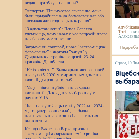
ведаць пра яўку з павіннай?
Эксперты: "Прымусовае лекаванне можа
быць прыраўнавана да бесчалавечнага або
зневажаючага годнасць пакарання"
Апублікава
"З адвакатам лепш": Павел Сапелка
Тэгі:
апаз
тлумачыць, чаму нават у час рэпрэсій права
Аляксанда
на абарону мае значэнне
Затрыманні святароў, новае "экстрэмісцкае
Падрабяз
фармаванне" і чарговы "хапун" у
Дзяржынску: хроніка рэпрэсій 23-24
красавіка Дапоўнена
Серада, 19 Лю
"Не іх кліенты". Былы арыштант распавёў
Віцебск
пра суткі ў 2020-м у арыштным доме пры
калоніі для рэцыдывістаў
выбара
"Улады ніколі публічна не асуджалі
катаванні". Даклад праваабаронцаў у
рамках УПА
"Калі параўноўваць суткі ў 2022-м і 2024-
м, то цяпер горш стала", — былы
палітвязень пра калонію і арышт пасля
вызвалення
Ксяндза Вячаслава Барка прызналі
"экстрэмісцкім фармаваннем": хроніка
рэпрэсій 16-17 красавіка