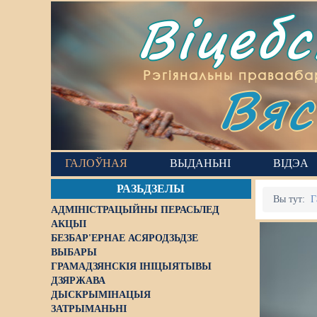
Віцеб
Вяс
Рэгіянальны правааба
ГАЛОЎНАЯ
ВЫДАНЬНІ
ВІДЭА
РАЗЬДЗЕЛЫ
Вы тут:
Г
АДМІНІСТРАЦЫЙНЫ ПЕРАСЬЛЕД
АКЦЫІ
БЕЗБАР'ЕРНАЕ АСЯРОДЗЬДЗЕ
ВЫБАРЫ
ГРАМАДЗЯНСКІЯ ІНІЦЫЯТЫВЫ
ДЗЯРЖАВА
ДЫСКРЫМІНАЦЫЯ
ЗАТРЫМАНЬНІ