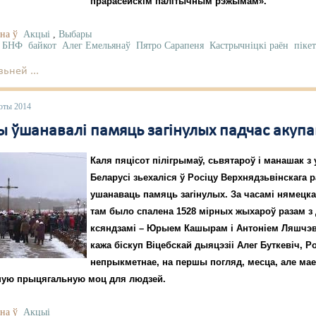
прарасейскім палітычным рэжымам».
на ў
Акцыі
,
Выбары
 БНФ
байкот
Алег Емельянаў
Пятро Сарапеня
Кастрычніцкі раён
піке
ьней ...
юты 2014
ы ўшанавалі памяць загінулых падчас акуп
Каля пяцісот пілігрымаў, сьвятароў і манашак з 
Беларусі зьехаліся ў Росіцу Верхнядзьвінскага р
ушанаваць памяць загінулых. За часамі нямецк
там было спалена 1528 мірных жыхароў разам з
ксяндзамі – Юрыем Кашырам і Антоніем Ляшчэв
кажа біскуп Віцебскай дыяцэзіі Алег Буткевіч, Ро
непрыкметнае, на першы погляд, месца, але ма
ую прыцягальную моц для людзей.
на ў
Акцыі