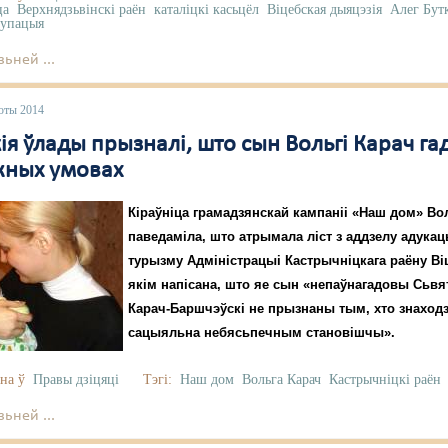
ца
Верхнядзьвінскі раён
каталіцкі касьцёл
Віцебская дыяцэзія
Алег Бут
купацыя
ьней ...
юты 2014
ія ўлады прызналі, што сын Вольгі Карач г
жных умовах
Кіраўніца грамадзянскай кампаніі «Наш дом» Во
паведаміла, што атрымала ліст з аддзелу адукацы
турызму Адміністрацыі Кастрычніцкага раёну Віц
якім напісана, што яе сын «непаўнагадовы Сьвя
Карач-Баршчэўскі не прызнаны тым, хто знаходз
сацыяльна небясьпечным становішчы».
на ў
Правы дзіцяці
Тэгі:
Наш дом
Вольга Карач
Кастрычніцкі раён
ьней ...