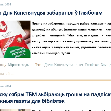
юты 2014
а Дня Канстытуцыі забаранілі ў Глыбокім
Прычына забароны, паводле райвыканкаму – ад
дамоваў на абслугоўваньне акцыі мэдыкамі, к
службамі і міліцыяй. “Між тым, ні мэдыкі, ні ка
наогул не адказалі на нашу прапанову заключы
- кажа адзін з заяўнікаў акцыі, удзельнік сёлет
кампаніі Зьміцер Лупач.
на ў
Мірныя сходы
Тэгі:
Дзень Канстытуцыі
пікет
Глыбокае
Зьміц
ьней ...
юты 2014
бску сябры ТБМ зьбіраюць грошы на падпіск
ныя газэты для бібліятэк