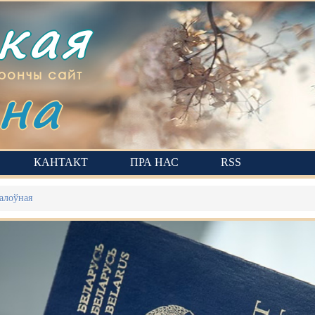
ская
на
рончы сайт
КАНТАКТ
ПРА НАС
RSS
алоўная