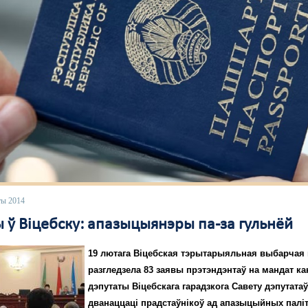
ты 2014
 ў Віцебску: апазыцыянэры па-за гульнёй
19 лютага Віцебская тэрытарыяльная выбарчая 
разгледзела 83 заявы прэтэндэнтаў на мандат к
дэпутаты Віцебскага гарадзкога Савету дэпутатаў
дванаццаці прадстаўнікоў ад апазыцыйных пал