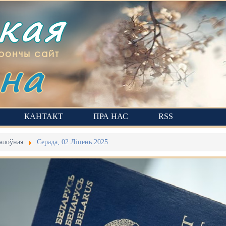
ская
на
рончы сайт
КАНТАКТ
ПРА НАС
RSS
алоўная
Серада, 02 Ліпень 2025