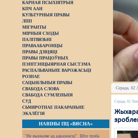
КАРНАЯ ПСЫХІЯТРЫЯ
КПЧ ААН
КУЛЬТУРНЫЯ ПРАВЫ
ЛПП
МІГРАНТЫ
МІРНЫЯ СХОДЫ
ПАЛІТВЯЗЬНІ
ПРАВААБАРОНЦЫ
ПРАВЫ ДЗІЦЯЦІ
ПРАВЫ ПРАЦОЎНЫХ
ПЭНІТЭНЦЫЯРНАЯ СЫСТЭМА
РАСПАЛЬВАНЬНЕ ВАРОЖАСЬЦІ
РОЗНАЕ
САЦЫЯЛЬНЫЯ ПРАВЫ
Серада, 02 
СВАБОДА СЛОВА
СВАБОДА СУМЛЕНЬНЯ
СУД
Серада, 02 Ліп
СЬМЯРОТНАЕ ПАКАРАНЬНЕ
Жыхара 
ЭКАЛЁГІЯ
зроблен
НАВІНЫ ПЦ «ВЯСНА»
"Не вызваляе ад адказнасці". Што трэба