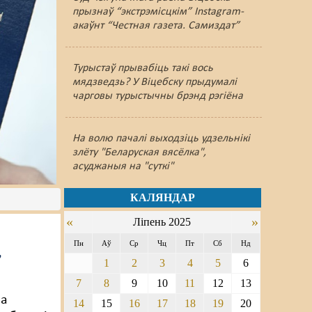
прызнаў “экстрэмісцкім” Instagram-
акаўнт “Честная газета. Самиздат”
Турыстаў прывабіць такі вось
мядзведзь? У Віцебску прыдумалі
чарговы турыстычны брэнд рэгіёна
На волю пачалі выходзіць удзельнікі
злёту "Беларуская вясёлка",
асуджаныя на "суткі"
КАЛЯНДАР
«
»
Ліпень 2025
Пн
Аў
Ср
Чц
Пт
Сб
Нд
,
1
2
3
4
5
6
7
8
9
10
11
12
13
ра
14
15
16
17
18
19
20