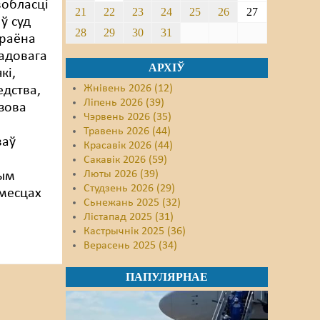
вобласці
21
22
23
24
25
26
27
ў суд
28
29
30
31
 раёна
гадовага
АРХІЎ
кі,
Жнівень 2026 (12)
едства,
Ліпень 2026 (39)
зова
Чэрвень 2026 (35)
Травень 2026 (44)
ваў
Красавік 2026 (44)
Сакавік 2026 (59)
Люты 2026 (39)
ным
Студзень 2026 (29)
 месцах
Сьнежань 2025 (32)
Лістапад 2025 (31)
Кастрычнік 2025 (36)
Верасень 2025 (34)
ПАПУЛЯРНАЕ