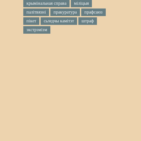
крымінальная справа
міліцыя
палітвязні
пракуратура
прафсаюз
пікет
сьледчы камітэт
штраф
экстрэмізм