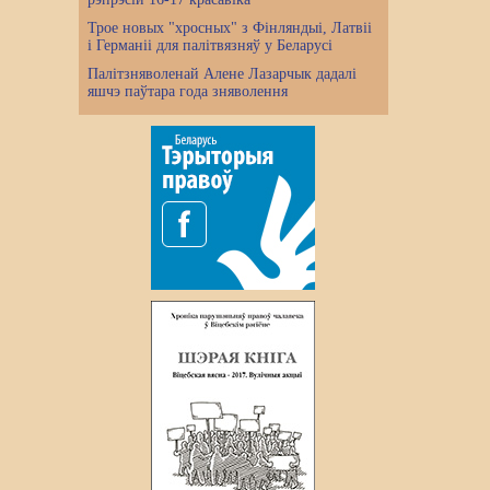
Трое новых "хросных" з Фінляндыі, Латвіі
і Германіі для палітвязняў у Беларусі
Палітзняволенай Алене Лазарчык дадалі
яшчэ паўтара года зняволення