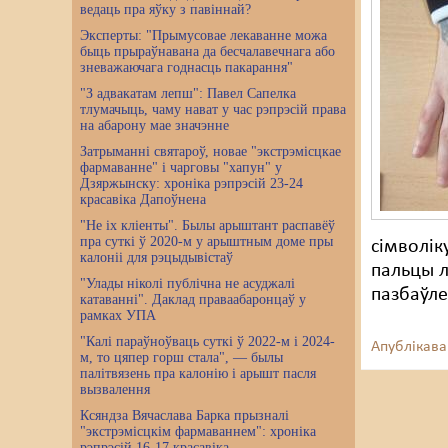
ведаць пра яўку з павіннай?
Эксперты: "Прымусовае лекаванне можа
быць прыраўнавана да бесчалавечнага або
зневажаючага годнасць пакарання"
"З адвакатам лепш": Павел Сапелка
тлумачыць, чаму нават у час рэпрэсій права
на абарону мае значэнне
Затрыманні святароў, новае "экстрэмісцкае
фармаванне" і чарговы "хапун" у
Дзяржынску: хроніка рэпрэсій 23-24
красавіка Дапоўнена
"Не іх кліенты". Былы арыштант распавёў
пра суткі ў 2020-м у арыштным доме пры
сімволік
калоніі для рэцыдывістаў
пальцы л
"Улады ніколі публічна не асуджалі
пазбаўле
катаванні". Даклад праваабаронцаў у
рамках УПА
"Калі параўноўваць суткі ў 2022-м і 2024-
Апублікава
м, то цяпер горш стала", — былы
палітвязень пра калонію і арышт пасля
вызвалення
Ксяндза Вячаслава Барка прызналі
"экстрэмісцкім фармаваннем": хроніка
рэпрэсій 16-17 красавіка