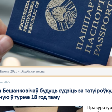
Ліпень 2025 - Віцебская вясна
ень 2025
Бешанковічаў будуць судзіць за татуіроўку
ую ў турме 18 год таму
Пракурату