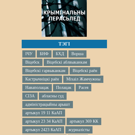
ТЭГІ
ІЧУ
БНФ
БХД
Ворша
Віцебск
Віцебскі аблвыканкам
Віцебскі гарвыканкам
Віцебскі раён
Кастрычніцкі раён
Міхаіл Жамчужны
Наваполацак
Полацак
Расея
СІЗА
абласны суд
адміністрацыйны арышт
артыкул 19 11 КаАП
артыкул 23 34 КаАП
артыкул 369 КК
артыкул 2423 КаАП
журналісты