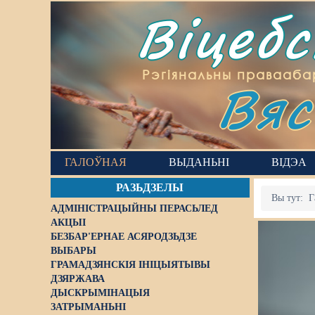
Віцеб
Вяс
Рэгіянальны правааба
ГАЛОЎНАЯ
ВЫДАНЬНІ
ВІДЭА
РАЗЬДЗЕЛЫ
Вы тут:
Г
АДМІНІСТРАЦЫЙНЫ ПЕРАСЬЛЕД
АКЦЫІ
БЕЗБАР'ЕРНАЕ АСЯРОДЗЬДЗЕ
ВЫБАРЫ
ГРАМАДЗЯНСКІЯ ІНІЦЫЯТЫВЫ
ДЗЯРЖАВА
ДЫСКРЫМІНАЦЫЯ
ЗАТРЫМАНЬНІ