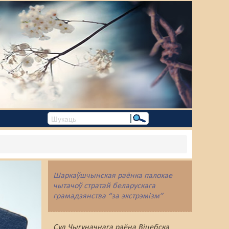
Шаркаўшчынская раёнка палохае
чытачоў стратай беларускага
грамадзянства “за экстрэмізм”
Суд Чыгуначнага раёна Віцебска