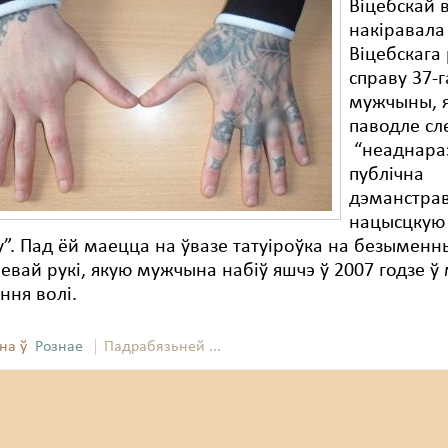
Віцебскай 
накіравала 
Віцебскага
справу 37-
мужчыны, я
паводле сл
“неаднара
публічна
дэманстра
нацысцкую
у”. Пад ёй маецца на ўвазе татуіроўка на безымен
евай рукі, якую мужчына набіў яшчэ ў 2007 годзе ў
ння волі.
на ў
Рознае
Падрабязьней ...