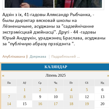
Адзін з іх, 41-гадовы Аляксандр Рыбчанка, -
былы дырэктар вясковай школы на
Лёзненшчыне, асуджаны за "садзейнічанне
экстрэмісцкай дзейнасці". Другі - 44 -гадовы
Юрый Андрукін, ураджэнец Браслава, асуджаны
за "публічную абразу прэзідэнта ".
Апублікавана ў
Дзяржава
Падрабязьней ...
КАЛЯНДАР
«
Ліпень 2025
Пн
Аў
Ср
Чц
Пт
Сб
Нд
1
2
3
4
5
6
7
8
9
10
11
12
13
14
15
16
17
18
19
20