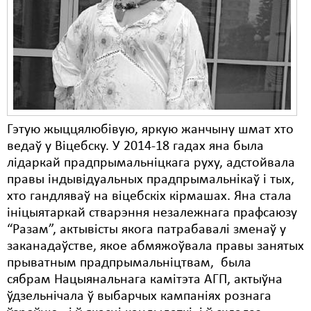
Карная псыхіятрыя
КПЧ ААН
Культурныя правы
ЛПП
Мігранты
Гэтую жыццялюбівую, яркую жанчыну шмат хто
Мірныя сходы
ведаў у Віцебску. У 2014-18 гадах яна была
лідаркай прадпрымальніцкага руху, адстойвала
Палітвязьні
правы індывідуальных прадпрымальнікаў і тых,
хто гандляваў на віцебскіх кірмашах. Яна стала
Праваабаронцы
ініцыятаркай стварэння незалежнага прафсаюзу
Правы дзіцяці
“Разам”, актывісты якога патрабавалі зменаў у
заканадаўстве, якое абмяжоўвала правы занятых
Пэнітэнцыярная сыстэма
прыватным прадпрымальніцтвам, была
сябрам Нацыянальнага камітэта АГП, актыўна
Распальваньне варожасьці
ўдзельнічала ў выбарчых кампаніях рознага
Рознае