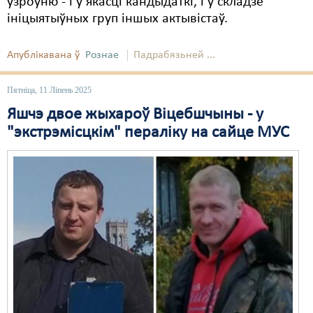
ўзроўню - і ў якасці кандыдаткі, і ў складзе
ініцыятыўных груп іншых актывістаў.
Свабода слова
Свабода сумленьня
Апублікавана ў
Рознае
Падрабязьней ...
Суд
Пятніца, 11 Ліпень 2025
Сьмяротнае пакараньне
Яшчэ двое жыхароў Віцебшчыны - у
"экстрэмісцкім" пераліку на сайце МУС
Экалёгія
Правы працоўных
Сацыяльныя правы