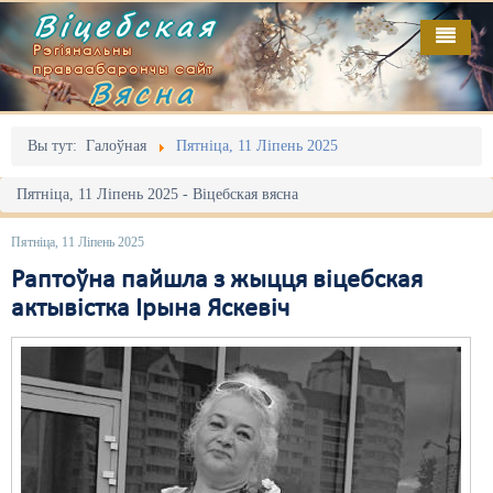
Віцебская
Рэгіянальны
праваабарончы сайт
Вясна
Галоўная
Выданьні
Адміністрацыйны перасьлед
Вы тут:
Галоўная
Пятніца, 11 Ліпень 2025
Відэа
Акцыі
Пятніца, 11 Ліпень 2025 - Віцебская вясна
Кантакт
Безбар'ернае асяродзьдзе
Пятніца, 11 Ліпень 2025
Пра нас
Выбары
Раптоўна пайшла з жыцця віцебская
актывістка Ірына Яскевіч
RSS
Грамадзянскія ініцыятывы
Дзяржава
Дыскрымінацыя
Затрыманьні