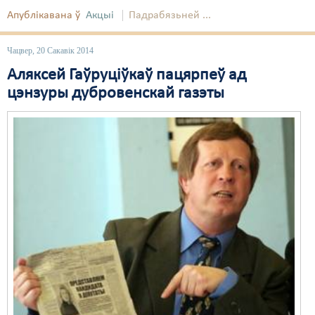
Апублікавана ў
Акцыі
Падрабязьней ...
Чацвер, 20 Сакавік 2014
Аляксей Гаўруціўкаў пацярпеў ад
цэнзуры дyбровенскай газэты