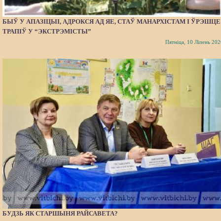
БЫЎ У АПАЗІЦЫІ, АДРОКСЯ АД ЯЕ, СТАЎ МАНАРХІСТАМ І ЎРЭШЦЕ
ТРАПІЎ У “ЭКСТРЭМІСТЫ”
Пятніца, 10 Ліпень 202
БУДЗЬ ЯК СТАРШЫНЯ РАЙСАВЕТА?