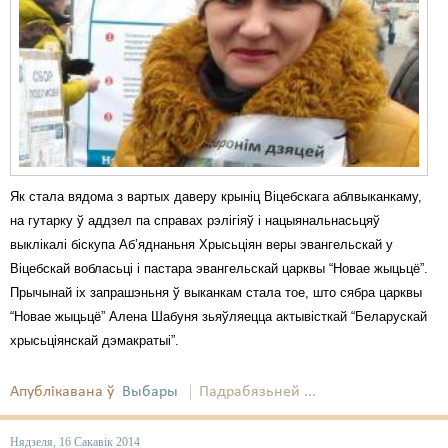
Як стала вядома з вартых даверу крыніц Віцебскага аблвыканкаму,
на гутарку ў аддзел па справах рэлігіяў і нацыянальнасьцяў
выклікалі біскупа Аб’яднаньня Хрысьціян веры эвангельскай у
Віцебскай вобласьці і пастара эвангельскай царквы “Новае жыцьцё”.
Прычынай іх запрашэньня ў выканкам стала тое, што сябра царквы
“Новае жыцьцё” Алена Шабуня зьяўляецца актывісткай “Беларускай
хрысьціянскай дэмакратыі”.
Апублікавана ў
Выбары
Падрабязьней ...
Нядзеля, 16 Сакавік 2014