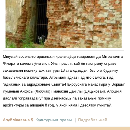
Мінулай восеньню аршанскія краязнаўцы накіравалі да Мітрапаліта
Філарэта калектыўны ліст. Яны прасілі, каб ён паспрыяў справе
захаваньня помніку архітэктуры 18 стагодзьдзя, былога будынку
базыльянскага кляштара. Атрымалі адказ і ад яго самога, і ад
“адказных за адраджэньне Сьвята-Пакроўскага манастыра ў Воршы”
ігуменьні Анфісы (Любчак) і манахіні Даніілы (Цяцьковай). Апошнія
даслалі “справаздачу” пра дзейнасьць па захаваньні помніку
архітэктуры за апошнія 8 год, у якой няма і дзесятку пунктаў.
Апублікавана ў
Культурныя правы
Падрабязьней ...