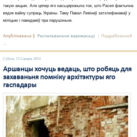
такую акцыю. Але цяпер яго насьцярожыла тое, што Расея фактычна
вядзе вайну супраць Украіны. Таму Павал Левінаў затэлефанаваў у
міліцыю і паведаміў пра парушэньне.
Апублікавана ў
Распальваньне варожасьці
Падрабязьней
...
Субота, 15 Сакавік 2014
Аршанцы хочуць ведаць, што робяць для
захаваньня помніку архітэктуры яго
гаспадары