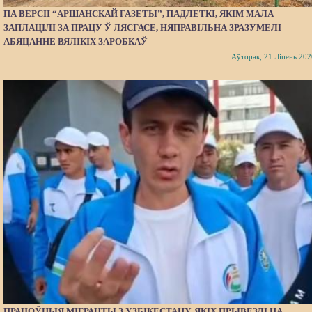
ПА ВЕРСІІ “АРШАНСКАЙ ГАЗЕТЫ”, ПАДЛЕТКІ, ЯКІМ МАЛА
ЗАПЛАЦІЛІ ЗА ПРАЦУ Ў ЛЯСГАСЕ, НЯПРАВІЛЬНА ЗРАЗУМЕЛІ
АБЯЦАННЕ ВЯЛІКІХ ЗАРОБКАЎ
Аўторак, 21 Ліпень 202
ПРАЦОЎНЫЯ МІГРАНТЫ З УЗБІКЕСТАНУ, ЯКІХ ПРЫВЕЗЛІ НА