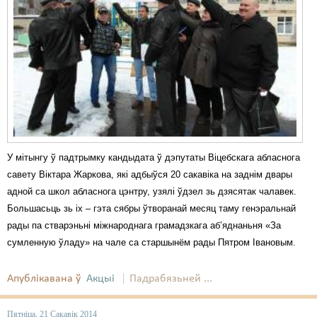
Карная псыхіятрыя
КПЧ ААН
Культурныя правы
ЛПП
Мігранты
Мірныя сходы
У мітынгу ў падтрымку кандыдата ў дэпутаты Віцебскага абласнога
Палітвязьні
савету Віктара Жаркова, які адбыўся 20 сакавіка на заднім двары
адной са школ абласнога цэнтру, узялі ўдзел зь дзясятак чалавек.
Праваабаронцы
Большасьць зь іх – гэта сябры ўтворанай месяц таму генэральнай
рады па стварэньні міжнароднага грамадзкага аб’яднаньня «За
Правы дзіцяці
сумленную ўладу» на чале са старшынём рады Пятром Івановым.
Пэнітэнцыярная сыстэма
Апублікавана ў
Акцыі
Падрабязьней ...
Распальваньне варожасьці
Рознае
Пятніца, 21 Сакавік 2014