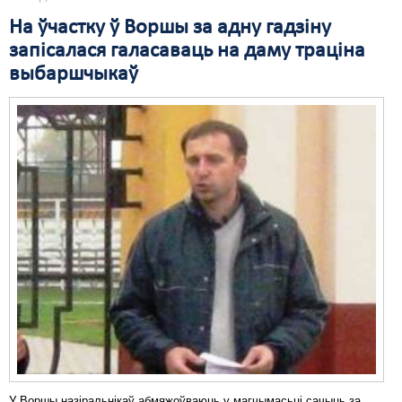
На ўчастку ў Воршы за адну гадзіну
Свабода слова
запісалася галасаваць на даму траціна
Свабода сумленьня
выбаршчыкаў
Суд
Сьмяротнае пакараньне
Экалёгія
Правы працоўных
Сацыяльныя правы
У Воршы назіральнікаў абмяжоўваюць у магчымасьці сачыць за