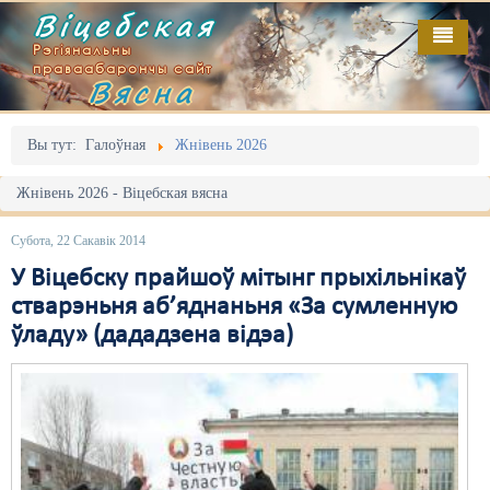
Віцебская
Рэгіянальны
праваабарончы сайт
Вясна
Галоўная
Выданьні
Адміністрацыйны перасьлед
Вы тут:
Галоўная
Жнівень 2026
Відэа
Акцыі
Жнівень 2026 - Віцебская вясна
Кантакт
Безбар'ернае асяродзьдзе
Субота, 22 Сакавік 2014
Пра нас
Выбары
У Віцебску прайшоў мітынг прыхільнікаў
стварэньня аб’яднаньня «За сумленную
RSS
Грамадзянскія ініцыятывы
ўладу» (дададзена відэа)
Дзяржава
Дыскрымінацыя
Затрыманьні