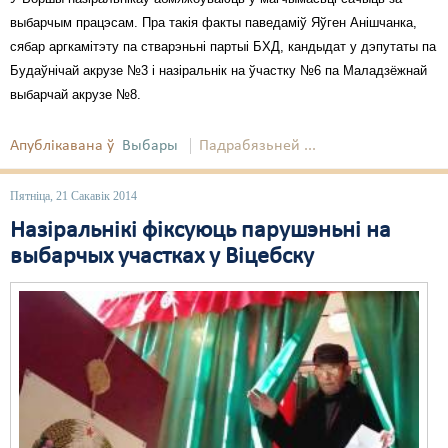
выбарчым працэсам. Пра такія факты паведаміў Яўген Анішчанка,
сябар аргкамітэту па стварэньні партыі БХД, кандыдат у дэпутаты па
Будаўнічай акрузе №3 і назіральнік на ўчастку №6 па Маладзёжнай
выбарчай акрузе №8.
Апублікавана ў
Выбары
Падрабязьней ...
Пятніца, 21 Сакавік 2014
Назіральнікі фіксуюць парушэньні на
выбарчых участках у Віцебску