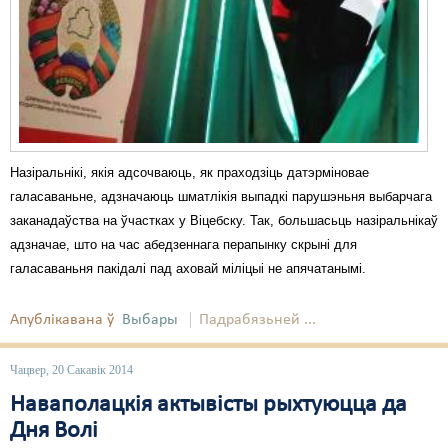
Назіральнікі, якія адсочваюць, як праходзіць датэрміновае
галасаваньне, адзначаюць шматлікія выпадкі парушэньня выбарчага
заканадаўства на ўчастках у Віцебску. Так, большасьць назіральнікаў
адзначае, што на час абедзеннага перапынку скрыні для
галасаваньня пакідалі пад аховай міліцыі не апячатанымі.
Апублікавана ў
Выбары
Падрабязьней ...
Чацвер, 20 Сакавік 2014
Наваполацкія актывісты рыхтуюцца да
Дня Волі