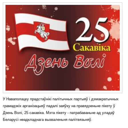
У Наваполацку прадстаўнікі палітычных партыяў і дэмакратычных
грамадзкіх арганізацыяў падалі заяўку на правядзеньне пікету ў
Дзень Волі, 25 сакавіка. Мэта пікету - патрабаваньне ад уладаў
Беларусі неадкладнага вызваленьня палітвязьняў.