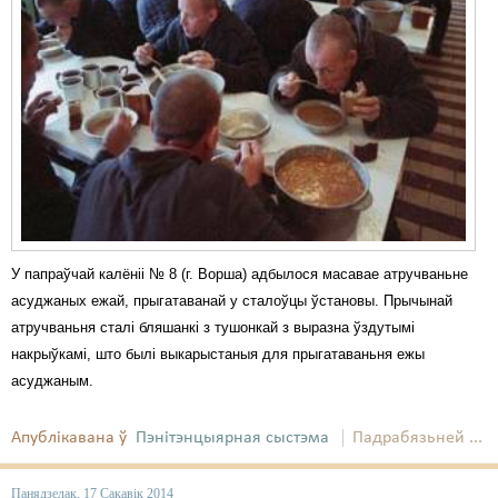
У папраўчай калёніі № 8 (г. Ворша) адбылося масавае атручваньне
асуджаных ежай, прыгатаванай у сталоўцы ўстановы. Прычынай
атручваньня сталі бляшанкі з тушонкай з выразна ўздутымі
накрыўкамі, што былі выкарыстаныя для прыгатаваньня ежы
асуджаным.
Апублікавана ў
Пэнітэнцыярная сыстэма
Падрабязьней ...
Панядзелак, 17 Сакавік 2014