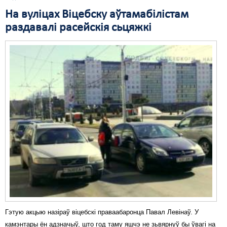
На вуліцах Віцебску аўтамабілістам
раздавалі расейскія сьцяжкі
Гэтую акцыю назіраў віцебскі праваабаронца Павал Левінаў. У
камэнтары ён адзначыў, што год таму яшчэ не зьвярнуў бы ўвагі на