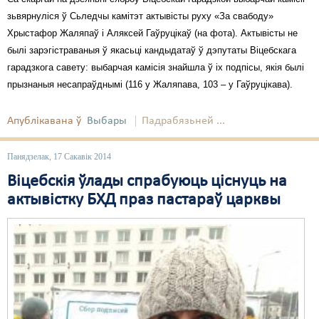
зьвярнуліся ў Сьледчы камітэт актывісты руху «За свабоду»
Хрыстафор Жаляпаў і Аляксей Гаўруцікаў (на фота). Актывісты не
былі зарэгістраваныя ў якасьці кандыдатаў ў дэпутаты Віцебскага
гарадзкога савету: выбарчая камісія знайшла ў іх подпісы, якія былі
прызнаныя несапраўднымі (116 у Жаляпава, 103 – у Гаўруцікава).
Апублікавана ў
Выбары
Падрабязьней ...
Панядзелак, 17 Сакавік 2014
Віцебскія ўлады спрабуюць ціснуць на
актывістку БХД праз пастараў царквы