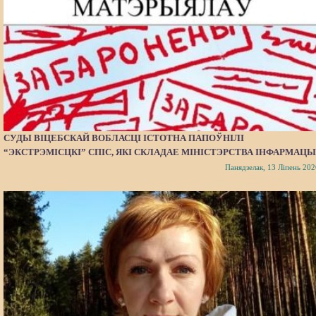
СУДЫ ВІЦЕБСКАЙ ВОБЛАСЦІ ІСТОТНА ПАПОЎНІЛІ
“ЭКСТРЭМІСЦКІ” СПІС, ЯКІ СКЛАДАЕ МІНІСТЭРСТВА ІНФАРМАЦЫ
Панядзелак, 13 Ліпень 202