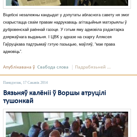
Віцебскі незалежны кандыдат у дэпутаты абласнога савету ня змог
скарыстацца сваім правам надрукаваць агітацыйныя матэрыялы ў
дубровенскай раённай газэце. У гэтым яму адмовіла рэдактарка
дзяржаўнага выданьня. І ЦВК у адказе на скаргу Аляксея
Гаўруцікава падтрымаў гэтую пазыцыю, маўляў, “мае права
адмовіць”.
Апублікавана ў
Свабода слова
Падрабязьней ...
Панядзелак, 17 Сакавік 2014
Вязьняў калёніі ў Воршы атруцілі
тушонкай