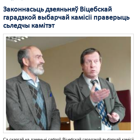
Законнасьць дзеяньняў Віцебскай
гарадзкой выбарчай камісіі праверыць
сьледчы камітэт
Са скаргай на дзеяньні сяброў Віцебскай гарадзкой выбарчай камісіі