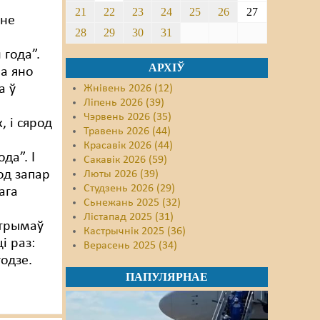
21
22
23
24
25
26
27
нне
28
29
30
31
 года”.
АРХІЎ
а яно
а ў
Жнівень 2026 (12)
Ліпень 2026 (39)
Чэрвень 2026 (35)
, і сярод
Травень 2026 (44)
Красавік 2026 (44)
да”. І
Сакавік 2026 (59)
од запар
Люты 2026 (39)
Студзень 2026 (29)
ага
Сьнежань 2025 (32)
Лістапад 2025 (31)
атрымаў
Кастрычнік 2025 (36)
і раз:
Верасень 2025 (34)
одзе.
ПАПУЛЯРНАЕ