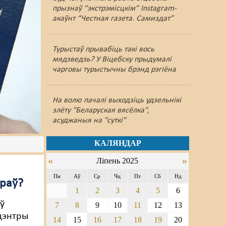
прызнаў “экстрэмісцкім” Instagram-
акаўнт “Честная газета. Самиздат”
Турыстаў прывабіць такі вось
мядзведзь? У Віцебску прыдумалі
чарговы турыстычны брэнд рэгіёна
На волю пачалі выходзіць удзельнікі
злёту "Беларуская вясёлка",
асуджаныя на "суткі"
КАЛЯНДАР
«
»
Ліпень 2025
Пн
Аў
Ср
Чц
Пт
Сб
Нд
араў?
1
2
3
4
5
6
 ў
7
8
9
10
11
12
13
цэнтры
14
15
16
17
18
19
20