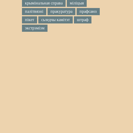
крымінальная справа
міліцыя
палітвязні
пракуратура
прафсаюз
пікет
сьледчы камітэт
штраф
экстрэмізм