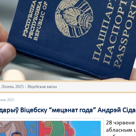
 Ліпень 2025 - Віцебская вясна
пень 2025
дарыў Віцебску “мецэнат года” Андрэй Сід
28 чэрвеня
абласным 