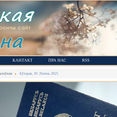
ская
на
рончы сайт
КАНТАКТ
ПРА НАС
RSS
алоўная
Аўторак, 01 Ліпень 2025