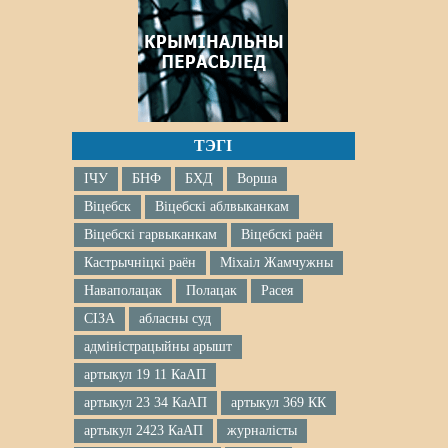
ТЭГІ
ІЧУ
БНФ
БХД
Ворша
Віцебск
Віцебскі аблвыканкам
Віцебскі гарвыканкам
Віцебскі раён
Кастрычніцкі раён
Міхаіл Жамчужны
Наваполацак
Полацак
Расея
СІЗА
абласны суд
адміністрацыйны арышт
артыкул 19 11 КаАП
артыкул 23 34 КаАП
артыкул 369 КК
артыкул 2423 КаАП
журналісты