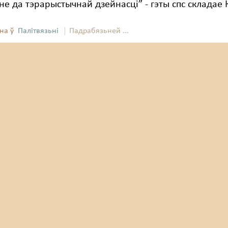
е да тэрарыстычнай дзейнасці” - гэты спс складае 
на ў
Палітвязьні
Падрабязьней ...