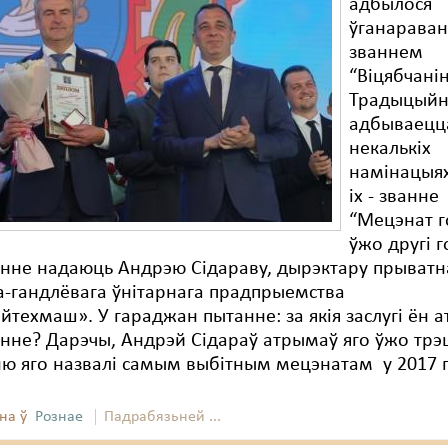
адбылося
ўганарава
званнем
“Віцябчанін
Традыцыйн
адбываецц
некалькіх
намінацыях
іх - званне
“Мецэнат го
ўжо другі г
анне надаюць Андрэю Сідараву, дырэктару прыватн
-гандлёвага ўнітарнага прадпрыемства
йтехмаш». У гараджан пытанне: за якія заслугі ён 
анне? Дарэчы, Андрэй Сідараў атрымаў яго ўжо трэц
ю яго назвалі самым выбітным мецэнатам у 2017 г
на ў
Рознае
Падрабязьней ...