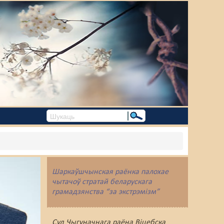
Шаркаўшчынская раёнка палохае
чытачоў стратай беларускага
грамадзянства “за экстрэмізм”
Суд Чыгуначнага раёна Віцебска