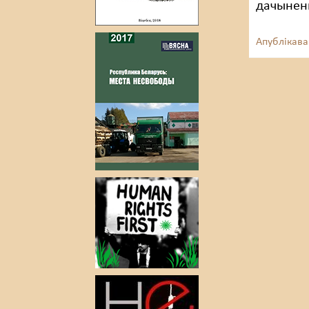
дачыненн
Апублікава