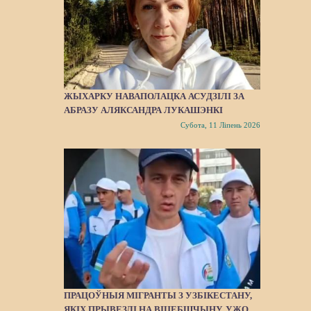
ЖЫХАРКУ НАВАПОЛАЦКА АСУДЗІЛІ ЗА
АБРАЗУ АЛЯКСАНДРА ЛУКАШЭНКІ
Субота, 11 Ліпень 2026
ПРАЦОЎНЫЯ МІГРАНТЫ З УЗБІКЕСТАНУ,
ЯКІХ ПРЫВЕЗЛІ НА ВІЦЕБШЧЫНУ, УЖО