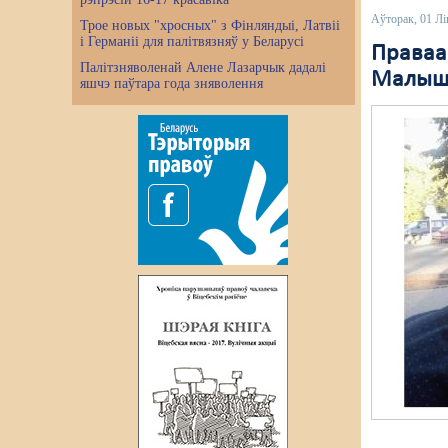
Аўторак, 01 Лі
Трое новых "хросных" з Фінляндыі, Латвіі
і Германіі для палітвязняў у Беларусі
Праваа
Палітзняволенай Алене Лазарчык дадалі
Малыша
яшчэ паўтара года зняволення