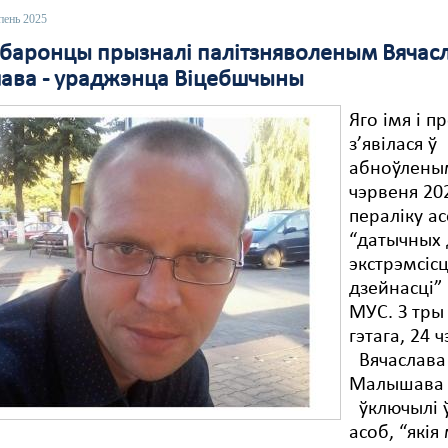
пень 2025
баронцы прызналі палітзняволеным Вячас
ва - ураджэнца Віцебшчыны
Яго імя і п
з’явілася ў
абноўлены
чэрвеня 20
пераліку ас
“датычных 
экстрэмсіс
дзейнасці”
МУС. З тры
гэтага, 24 
Вячаслава
Малышава
ўключылі ў
асоб, “які