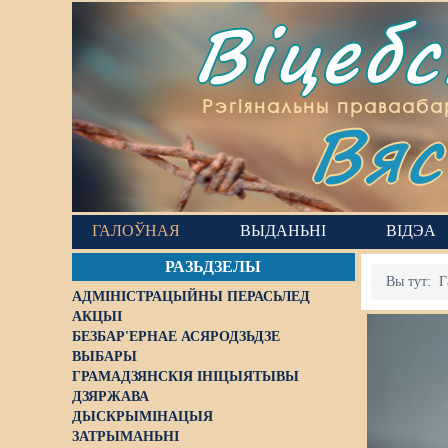
Віцеб
Вяс
Рэгіянальны правааба
ГАЛОЎНАЯ
ВЫДАНЬНІ
ВІДЭА
РАЗЬДЗЕЛЫ
Вы тут:
Г
АДМІНІСТРАЦЫЙНЫ ПЕРАСЬЛЕД
АКЦЫІ
БЕЗБАР'ЕРНАЕ АСЯРОДЗЬДЗЕ
ВЫБАРЫ
ГРАМАДЗЯНСКІЯ ІНІЦЫЯТЫВЫ
ДЗЯРЖАВА
ДЫСКРЫМІНАЦЫЯ
ЗАТРЫМАНЬНІ