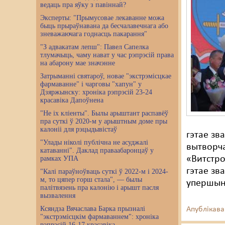
ведаць пра яўку з павіннай?
Эксперты: "Прымусовае лекаванне можа
быць прыраўнавана да бесчалавечнага або
зневажаючага годнасць пакарання"
"З адвакатам лепш": Павел Сапелка
тлумачыць, чаму нават у час рэпрэсій права
на абарону мае значэнне
Затрыманні святароў, новае "экстрэмісцкае
фармаванне" і чарговы "хапун" у
Дзяржынску: хроніка рэпрэсій 23-24
красавіка Дапоўнена
"Не іх кліенты". Былы арыштант распавёў
пра суткі ў 2020-м у арыштным доме пры
калоніі для рэцыдывістаў
гэтае зв
"Улады ніколі публічна не асуджалі
вытворча
катаванні". Даклад праваабаронцаў у
«Витстро
рамках УПА
гэтае зв
"Калі параўноўваць суткі ў 2022-м і 2024-
м, то цяпер горш стала", — былы
упершын
палітвязень пра калонію і арышт пасля
вызвалення
Ксяндза Вячаслава Барка прызналі
Апублікава
"экстрэмісцкім фармаваннем": хроніка
рэпрэсій 16-17 красавіка