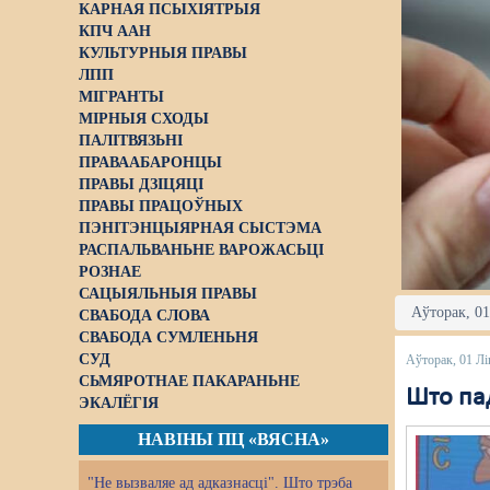
КАРНАЯ ПСЫХІЯТРЫЯ
КПЧ ААН
КУЛЬТУРНЫЯ ПРАВЫ
ЛПП
МІГРАНТЫ
МІРНЫЯ СХОДЫ
ПАЛІТВЯЗЬНІ
ПРАВААБАРОНЦЫ
ПРАВЫ ДЗІЦЯЦІ
ПРАВЫ ПРАЦОЎНЫХ
ПЭНІТЭНЦЫЯРНАЯ СЫСТЭМА
РАСПАЛЬВАНЬНЕ ВАРОЖАСЬЦІ
РОЗНАЕ
САЦЫЯЛЬНЫЯ ПРАВЫ
Аўторак, 01
СВАБОДА СЛОВА
СВАБОДА СУМЛЕНЬНЯ
СУД
Аўторак, 01 Лі
СЬМЯРОТНАЕ ПАКАРАНЬНЕ
Што па
ЭКАЛЁГІЯ
НАВІНЫ ПЦ «ВЯСНА»
"Не вызваляе ад адказнасці". Што трэба