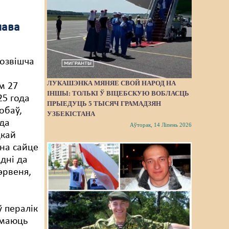
лава
розвішча
ЛУКАШЭНКА МЯНЯЕ СВОЙ НАРОД НА
м 27
ІНШЫ: ТОЛЬКІ Ў ВІЦЕБСКУЮ ВОБЛАСЦЬ
25 года
ПРЫЕДУЦЬ 5 ТЫСЯЧ ГРАМАДЗЯН
обаў,
УЗБЕКІСТАНА
да
Аўторак, 14 Ліпень 2026
цкай
 на сайце
 дні да
чэрвеня,
 пералік
я маюць