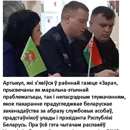
Карная псыхіятрыя
КПЧ ААН
Культурныя правы
ЛПП
Мігранты
Мірныя сходы
Палітвязьні
Праваабаронцы
Артыкул, які з’явіўся ў раённай газеце «Зара»,
прысвечаны як маральна-этычнай
Правы дзіцяці
праблематыцы, так і непасрэдным тлумачэнням,
якое пакаранне прадугледжвае беларускае
Пэнітэнцыярная сыстэма
заканадаўства за абразу службовых асобаў,
Распальваньне варожасьці
прадстаўнікоў улады і прэзідэнта Рэспублікі
Беларусь. Пра ўсё гэта чытачам распавёў
Рознае