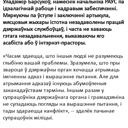
Уладзімір Барсукоў, намеснік начальніка РАУС па
ідэалагічнай рабоце і кадравым забеспячэнні.
Свабода слова
Мяркуючы па ўступе і заключэнні артыкула,
Свабода сумленьня
мясцовыя жыхары істотна незадаволены працай
дзяржаўных службоўцаў, і часта не хаваюць
Суд
гэтага незадавальнення, выказваючы яго
асабіста або ў інтэрнэт-прасторы.
Сьмяротнае пакараньне
Экалёгія
«Часам здаецца, што іншыя людзі не разумеюць
глыбіню вашай праблемы. Зразумела, што пры
Правы працоўных
звароце ў дзяржаўны орган хочацца атрымаць
імгненны адказ і вырашэнне пытання. Але для
Сацыяльныя правы
атрымання адказаў існуюць абумоўленыя
заканадаўствам тэрміны. Іншым разам у
супрацоўніка дзяржаўнага органа і грамадзяніна
не супадаюць погляды на вырашэнне пытання, і
тады здараецца канфлікт», -- здалёк пачынае
супрацоўнік міліцыі.