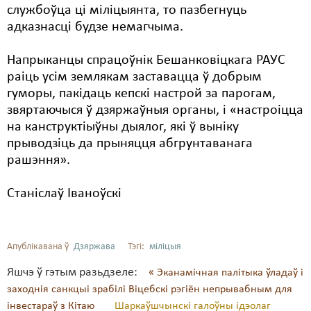
службоўца ці міліцыянта, то пазбегнуць
адказнасці будзе немагчыма.
Напрыканцы спрацоўнік Бешанковіцкага РАУС
раіць усім землякам заставацца ў добрым
гуморы, пакідаць кепскі настрой за парогам,
звяртаючыся ў дзяржаўныя органы, і «настроіцца
на канструктіыўны дыялог, які ў выніку
прыводзіць да прыняцця абгрунтаванага
рашэння».
Станіслаў Іваноўскі
Апублікавана ў
Дзяржава
Тэгі:
міліцыя
Яшчэ ў гэтым разьдзеле:
« Эканамічная палітыка ўладаў і
заходнія санкцыі зрабілі Віцебскі рэгіён непрывабным для
інвестараў з Кітаю
Шаркаўшчынскі галоўны ідэолаг