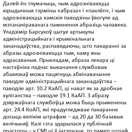
Далей ён тлумачыць, чым адрозніваюцца
юрыдычныя тэрміны «абраза» і «паклёп», і чым
адрозніваюцца хамскія паводзіны ўвогуле ад
мэтанакіраванага памкнення абразіць чалавека.
Уладзімір Барсукоў цытуе артыкулы
адміністрацыйнага і крымінальнага
заканадаўства, распавядаючы, што пакаранні за
абразы адрозніваюцца тым, каму яны
адрасаваныя. Прыкладам, абраза лекара ці
настаўніка падчас выканання службовых
абавязкаў можа пацягнуць абвінавачанне
паводле адміністрацыйнага заканадаўства –
паводле арт. 10.2 КаАП, ці нават як за дробнае
хуліганства – паводле 19.1 КаАП. З абразу
дзяржаўнага службоўца можа быць прыменены
арт. 24.4 КоАП, які прадугледжвае пакаранне
досыць вялікім штрафам – ад 20 да 30 базавых
велічыняў. Калі гэта здарылася у публічнай
прасторы – у СМІ ці ў інтэрнэце, то памер штраф