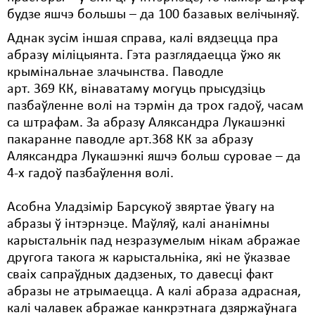
будзе яшчэ большы – да 100 базавых велічыняў.
Аднак зусім іншая справа, калі вядзецца пра
абразу міліцыянта. Гэта разглядаецца ўжо як
крымінальнае злачынства. Паводле
арт. 369 КК, вінаватаму могуць прысудзіць
пазбаўленне волі на тэрмін да трох гадоў, часам
са штрафам. За абразу Аляксандра Лукашэнкі
пакаранне паводле арт.368 КК за абразу
Аляксандра Лукашэнкі яшчэ больш суровае – да
4-х гадоў пазбаўлення волі.
Асобна Уладзімір Барсукоў звяртае ўвагу на
абразы ў інтэрнэце. Маўляў, калі ананімны
карыстальнік пад незразумелым нікам абражае
другога такога ж карыстальніка, які не ўказвае
сваіх сапраўдных дадзеных, то давесці факт
абразы не атрымаецца. А калі абраза адрасная,
калі чалавек абражае канкрэтнага дзяржаўнага