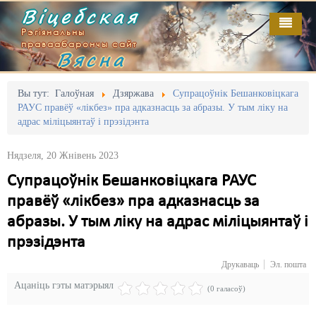
Віцебская
Рэгіянальны
праваабарончы сайт
Вясна
Галоўная
Выданьні
Адміністрацыйны перасьлед
Вы тут:
Галоўная
Дзяржава
Супрацоўнік Бешанковіцкага
РАУС правёў «лікбез» пра адказнасць за абразы. У тым ліку на
Відэа
Акцыі
адрас міліцыянтаў і прэзідэнта
Кантакт
Безбар'ернае асяродзьдзе
Нядзеля, 20 Жнівень 2023
Пра нас
Выбары
Супрацоўнік Бешанковіцкага РАУС
правёў «лікбез» пра адказнасць за
RSS
Грамадзянскія ініцыятывы
абразы. У тым ліку на адрас міліцыянтаў і
Дзяржава
прэзідэнта
Дыскрымінацыя
Друкаваць
Эл. пошта
Ацаніць гэты матэрыял
Затрыманьні
(0 галасоў)