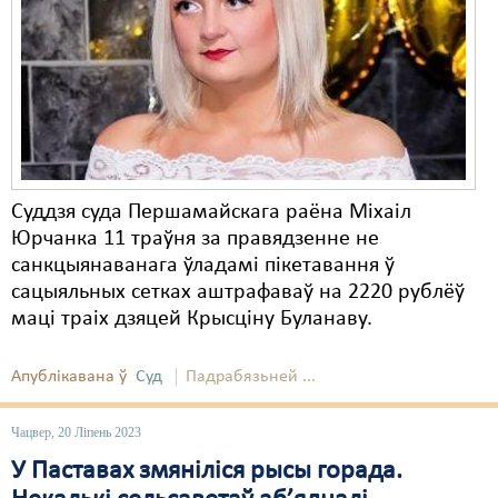
Карная псыхіятрыя
КПЧ ААН
Культурныя правы
ЛПП
Мігранты
Суддзя суда Першамайскага раёна Міхаіл
Мірныя сходы
Юрчанка 11 траўня за правядзенне не
санкцыянаванага ўладамі пікетавання ў
Палітвязьні
сацыяльных сетках аштрафаваў на 2220 рублёў
Праваабаронцы
маці траіх дзяцей Крысціну Буланаву.
Правы дзіцяці
Апублікавана ў
Суд
Падрабязьней ...
Пэнітэнцыярная сыстэма
Чацвер, 20 Ліпень 2023
Распальваньне варожасьці
У Паставах змяніліся рысы горада.
Рознае