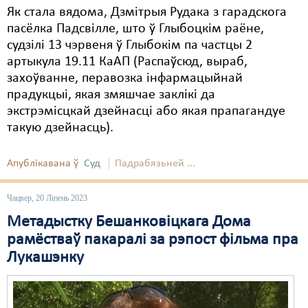
Як стала вядома, Дзмітрыя Рудака з гарадскога
пасёлка Падсвілле, што ў Глыбоцкім раёне,
судзілі 13 чэрвеня ў Глыбокім па частцы 2
артыкула 19.11 КаАП (Распаўсюд, выраб,
захоўванне, перавозка інфармацыйнай
прадукцыі, якая змяшчае заклікі да
экстрэмісцкай дзейнасці або якая прапагандуе
такую дзейнасць).
Апублікавана ў
Суд
Падрабязьней ...
Чацвер, 20 Ліпень 2023
Метадыстку Бешанковіцкага Дома
рамёстваў пакаралі за рэпост фільма пра
Лукашэнку