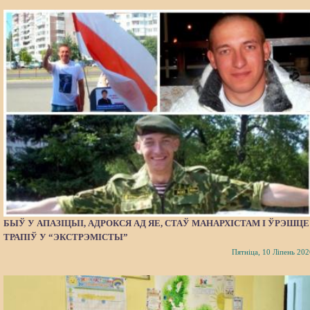
БЫЎ У АПАЗІЦЫІ, АДРОКСЯ АД ЯЕ, СТАЎ МАНАРХІСТАМ І ЎРЭШЦЕ
ТРАПІЎ У “ЭКСТРЭМІСТЫ”
Пятніца, 10 Ліпень 202