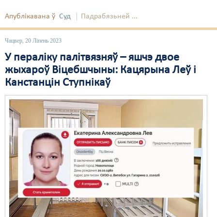
Апублікавана ў
Суд
Падрабязьней ...
Чацвер, 20 Ліпень 2023
У пераліку палітвязняў – яшчэ двое
жыхароў Віцебшчыны: Кацярына Леў і
Канстанцін Ступнікаў