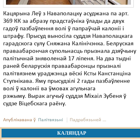
Кацярына Леў з Наваполацку асуджана па арт.
369 КК за абразу прадстаўніка ўлады да двух
гадоў пазбаўлення волі ў папраўчай калоніі і
штрафу. Прысуд выносіла суддзя Наваполацкага
гарадскога сулу Сняжана Калінічэнка. Белруская
праваабарончая супольнасць прызнала дзяўчыну
палітычнай зняволенай 17 ліпеня. На два тыдні
раней беларускія праваабаронцы прызналі
палітвязнем ураджэнца вёскі Ксты Канстанціна
Ступнікава. Яму прысудзілі 2 гады пазбаўленне
волі ў калоніі ва ўмовах агульнага
рэжыму. Вырак агучыў суддзя Міхаіл Зубеня ў
судзе Віцебскага раёну.
Апублікавана ў
Палітвязьні
Падрабязьней ...
КАЛЯНДАР