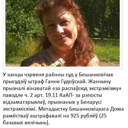
У канцы чэрвеня раённы суд у Бешанковічах
прысудзіў штраф Ганне Гудоўскай. Жанчыну
прызналі вінаватай «за распаўсюд экстрэмізму»
паводле ч. 2 арт. 19.11 КаАП- за рэпосты
відэаматэрыялаў, прызнаных у Беларусі
экстрэміскімі. Метадыстку Бешанковіцкага Дома
рамёстваў аштрафавалі на 925 рублёў (25
базавых велічынь).