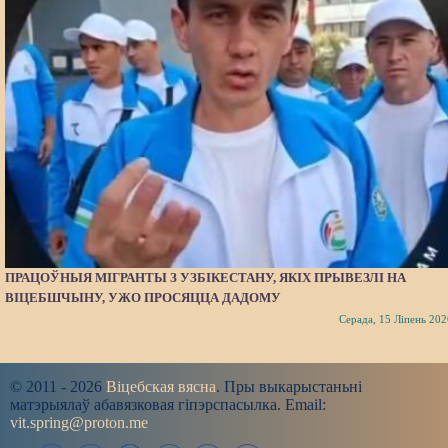
ПРАЦОЎНЫЯ МІГРАНТЫ З УЗБІКЕСТАНУ, ЯКІХ ПРЫВЕЗЛІ НА
ВІЦЕБШЧЫНУ, УЖО ПРОСЯЦЦА ДАДОМУ
Серада, 15 Ліпень 202
© 2011 - 2026
Віцебская вясна
. Пры выкарыстаньні
матэрыялаў абавязковая гіпэрспасылка. Email:
vit.spring@proton.me