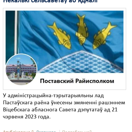
Некалькі сельсаветаў аб’ядналі
Свабода слова
Свабода сумленьня
Суд
Сьмяротнае пакараньне
Экалёгія
Правы працоўных
Сацыяльныя правы
У адміністрацыйна-тэрытарыяльны лад
Пастаўскага раёна ўнесены змяненні рашэннем
Віцебскага абласнога Савета дэпутатаў ад 21
чэрвеня 2023 года.