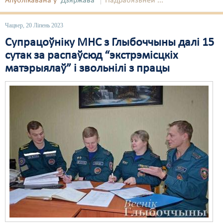
Апублікавана ў
Дзяржава
Падрабязьней ...
Чацвер, 20 Ліпень 2023
Супрацоўніку МНС з Глыбоччыны далі 15
сутак за распаўсюд “экстрэмісцкіх
матэрыялаў” і звольнілі з працы