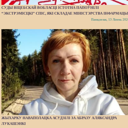
СУДЫ ВІЦЕБСКАЙ ВОБЛАСЦІ ІСТОТНА ПАПОЎНІЛІ
“ЭКСТРЭМІСЦКІ” СПІС, ЯКІ СКЛАДАЕ МІНІСТЭРСТВА ІНФАРМАЦЫ
Панядзелак, 13 Ліпень 202
ЖЫХАРКУ НАВАПОЛАЦКА АСУДЗІЛІ ЗА АБРАЗУ АЛЯКСАНДРА
ЛУКАШЭНКІ