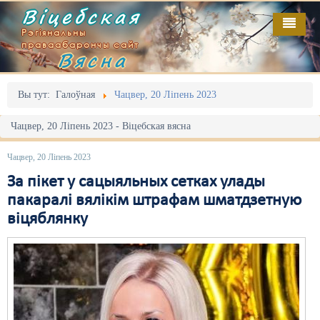
Віцебская
Рэгіянальны
праваабарончы сайт
Вясна
Галоўная
Выданьні
Адміністрацыйны перасьлед
Вы тут:
Галоўная
Чацвер, 20 Ліпень 2023
Відэа
Акцыі
Чацвер, 20 Ліпень 2023 - Віцебская вясна
Кантакт
Безбар'ернае асяродзьдзе
Чацвер, 20 Ліпень 2023
Пра нас
Выбары
За пікет у сацыяльных сетках улады
пакаралі вялікім штрафам шматдзетную
RSS
Грамадзянскія ініцыятывы
віцяблянку
Дзяржава
Дыскрымінацыя
Затрыманьні