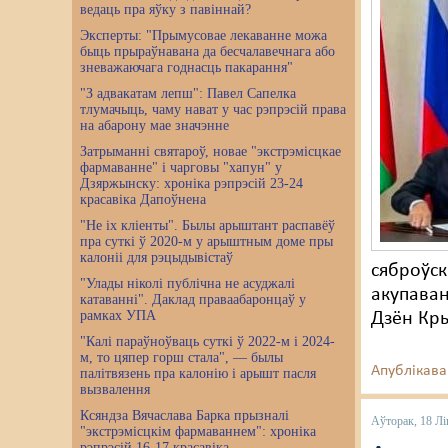
ведаць пра яўку з павіннай?
Эксперты: "Прымусовае лекаванне можа
быць прыраўнавана да бесчалавечнага або
зневажаючага годнасць пакарання"
"З адвакатам лепш": Павел Сапелка
тлумачыць, чаму нават у час рэпрэсій права
на абарону мае значэнне
Затрыманні святароў, новае "экстрэмісцкае
фармаванне" і чарговы "хапун" у
Дзяржынску: хроніка рэпрэсій 23-24
красавіка Дапоўнена
"Не іх кліенты". Былы арыштант распавёў
пра суткі ў 2020-м у арыштным доме пры
калоніі для рэцыдывістаў
сяброўск
"Улады ніколі публічна не асуджалі
акупаван
катаванні". Даклад праваабаронцаў у
рамках УПА
Дзён Кры
"Калі параўноўваць суткі ў 2022-м і 2024-
м, то цяпер горш стала", — былы
Апублікава
палітвязень пра калонію і арышт пасля
вызвалення
Ксяндза Вячаслава Барка прызналі
Аўторак, 18 Лі
"экстрэмісцкім фармаваннем": хроніка
рэпрэсій 16-17 красавіка