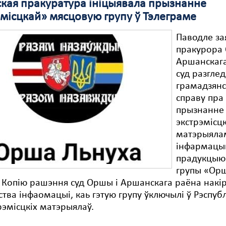
кая пракуратура ініцыявала прызнанне
эмісцкай» мясцовую групу ў Тэлеграме
Паводле за
пракурора
Аршанскаг
суд разглед
грамадзян
справу пра
прызнанне
экстрэмісцк
матэрыяла
інфармацы
прадукцыю
групы «Ор
 Копію рашэння суд Оршы і Аршанскага раёна накір
ства інфаомацыі, каь гэтую групу ўключылі ў Рэспубл
трэмісцкіх матэрыялаў.