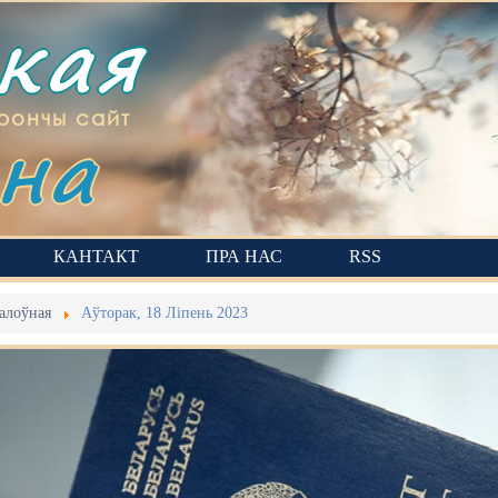
ская
на
рончы сайт
КАНТАКТ
ПРА НАС
RSS
алоўная
Аўторак, 18 Ліпень 2023