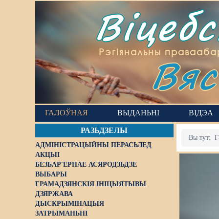
Віцеб
Вяс
Рэгіянальны правааба
ГАЛОЎНАЯ
ВЫДАНЬНІ
ВІДЭА
РАЗЬДЗЕЛЫ
Вы тут:
Г
АДМІНІСТРАЦЫЙНЫ ПЕРАСЬЛЕД
АКЦЫІ
БЕЗБАР'ЕРНАЕ АСЯРОДЗЬДЗЕ
ВЫБАРЫ
ГРАМАДЗЯНСКІЯ ІНІЦЫЯТЫВЫ
ДЗЯРЖАВА
ДЫСКРЫМІНАЦЫЯ
ЗАТРЫМАНЬНІ