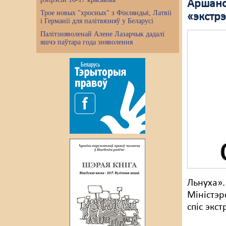
Аршанс
Трое новых "хросных" з Фінляндыі, Латвіі
«экстр
і Германіі для палітвязняў у Беларусі
Палітзняволенай Алене Лазарчык дадалі
яшчэ паўтара года зняволення
Льнуха».
Міністэр
спіс экс