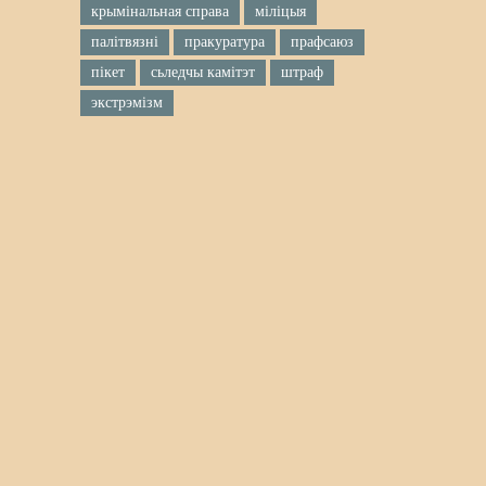
крымінальная справа
міліцыя
палітвязні
пракуратура
прафсаюз
пікет
сьледчы камітэт
штраф
экстрэмізм