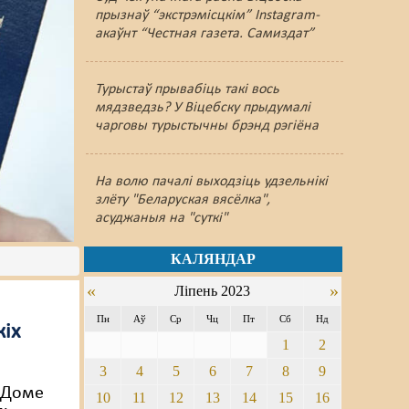
прызнаў “экстрэмісцкім” Instagram-
акаўнт “Честная газета. Самиздат”
Турыстаў прывабіць такі вось
мядзведзь? У Віцебску прыдумалі
чарговы турыстычны брэнд рэгіёна
На волю пачалі выходзіць удзельнікі
злёту "Беларуская вясёлка",
асуджаныя на "суткі"
КАЛЯНДАР
«
»
Ліпень 2023
Пн
Аў
Ср
Чц
Пт
Сб
Нд
кіх
1
2
3
4
5
6
7
8
9
ў Доме
10
11
12
13
14
15
16