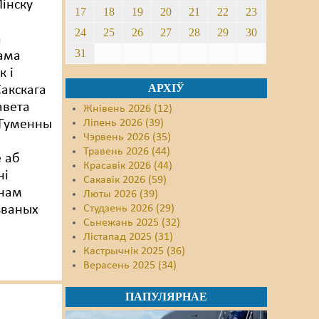
інску
17
18
19
20
21
22
23
24
25
26
27
28
29
30
а
31
ама
к і
АРХІЎ
акскага
авета
Жнівень 2026 (12)
 Гуменны
Ліпень 2026 (39)
Чэрвень 2026 (35)
Травень 2026 (44)
 аб
Красавік 2026 (44)
ні
Сакавік 2026 (59)
ёнам
Люты 2026 (39)
званых
Студзень 2026 (29)
Сьнежань 2025 (32)
Лістапад 2025 (31)
Кастрычнік 2025 (36)
Верасень 2025 (34)
ПАПУЛЯРНАЕ