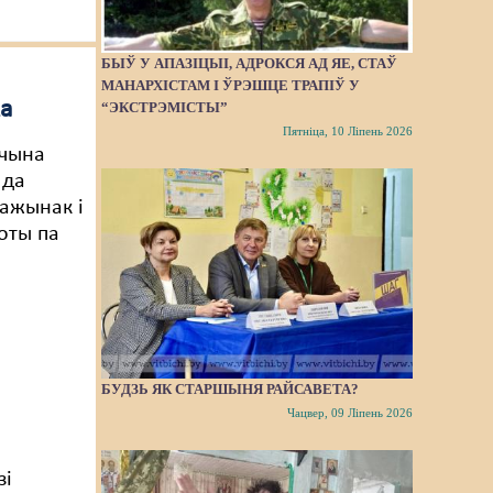
БЫЎ У АПАЗІЦЫІ, АДРОКСЯ АД ЯЕ, СТАЎ
МАНАРХІСТАМ І ЎРЭШЦЕ ТРАПІЎ У
ка
“ЭКСТРЭМІСТЫ”
Пятніца, 10 Ліпень 2026
чына
 да
ажынак і
оты па
БУДЗЬ ЯК СТАРШЫНЯ РАЙСАВЕТА?
Чацвер, 09 Ліпень 2026
зі