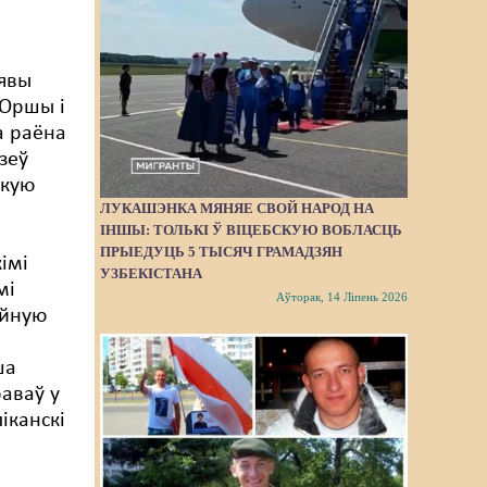
явы
 Оршы і
а раёна
зеў
скую
ЛУКАШЭНКА МЯНЯЕ СВОЙ НАРОД НА
ІНШЫ: ТОЛЬКІ Ў ВІЦЕБСКУЮ ВОБЛАСЦЬ
ПРЫЕДУЦЬ 5 ТЫСЯЧ ГРАМАДЗЯН
імі
УЗБЕКІСТАНА
мі
Аўторак, 14 Ліпень 2026
йную
ша
аваў у
іканскі