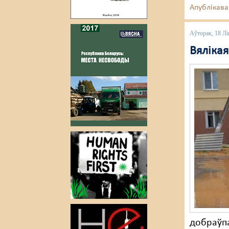
Апублікава
Аўторак, 18 Лі
Вяліка
добраўпа