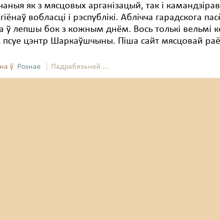
чаныя як з мясцовых арганізацый, так і камандзіра
гіёнаў вобласці і рэспублікі. Аблічча гарадскога па
 ў лепшы бок з кожным днём. Вось толькі вельмі к
псуе цэнтр Шаркаўшчыны. Піша сайт мясцовай раё
на ў
Рознае
Падрабязьней ...