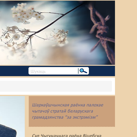
Шаркаўшчынская раёнка палохае
чытачоў стратай беларускага
грамадзянства “за экстрэмізм”
Суд Чыгуначнага раёна Віцебска