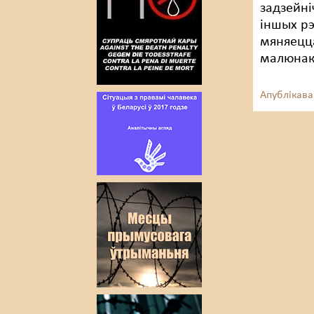
задзейні
іншых рэ
мяняецца
малюнак 
Апублікава