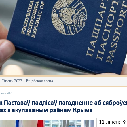
 Ліпень 2023 - Віцебская вясна
пень 2023
к Паставаў падпісаў пагадненне аб сяброўс
ках з акупаваным раёнам Крыма
11 ліпеня 