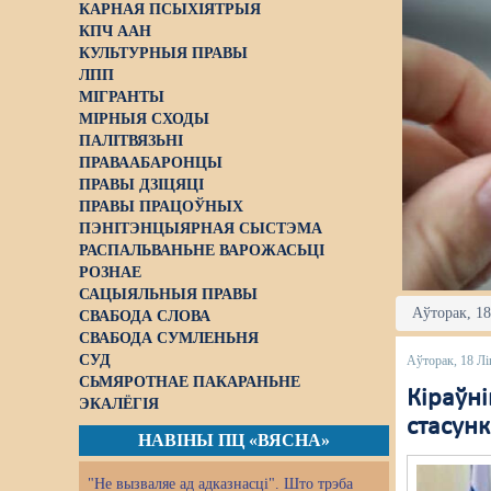
КАРНАЯ ПСЫХІЯТРЫЯ
КПЧ ААН
КУЛЬТУРНЫЯ ПРАВЫ
ЛПП
МІГРАНТЫ
МІРНЫЯ СХОДЫ
ПАЛІТВЯЗЬНІ
ПРАВААБАРОНЦЫ
ПРАВЫ ДЗІЦЯЦІ
ПРАВЫ ПРАЦОЎНЫХ
ПЭНІТЭНЦЫЯРНАЯ СЫСТЭМА
РАСПАЛЬВАНЬНЕ ВАРОЖАСЬЦІ
РОЗНАЕ
САЦЫЯЛЬНЫЯ ПРАВЫ
Аўторак, 18
СВАБОДА СЛОВА
СВАБОДА СУМЛЕНЬНЯ
СУД
Аўторак, 18 Лі
СЬМЯРОТНАЕ ПАКАРАНЬНЕ
Кіраўні
ЭКАЛЁГІЯ
стасун
НАВІНЫ ПЦ «ВЯСНА»
"Не вызваляе ад адказнасці". Што трэба