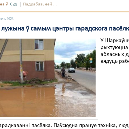
на ў
Суд
Падрабязьней ...
пень 2023
я лужына ў самым цэнтры гарадскога пасёл
У Шаркаўш
рыхтуюцца
абласных д
вядуць раб
радкаванні пасёлка. Паўсюдна працуе тэхніка, люд