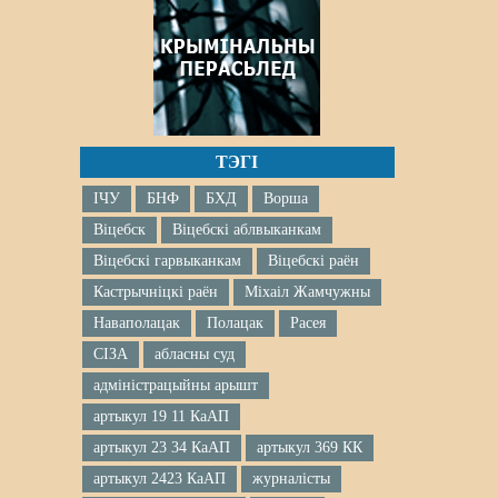
ТЭГІ
ІЧУ
БНФ
БХД
Ворша
Віцебск
Віцебскі аблвыканкам
Віцебскі гарвыканкам
Віцебскі раён
Кастрычніцкі раён
Міхаіл Жамчужны
Наваполацак
Полацак
Расея
СІЗА
абласны суд
адміністрацыйны арышт
артыкул 19 11 КаАП
артыкул 23 34 КаАП
артыкул 369 КК
артыкул 2423 КаАП
журналісты