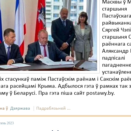
Масквы ў М
старшыня
Пастаўскаг
райвыканк
Сяргей Чэпі
старшыня С
раённага с
Аляксандр
падпісалі
пагадненне
устанаўлен
іх стасункаў паміж Пастаўскім раёнам і Сакскім ра
ага расейцамі Крыма. Адбылося гэта ў рамках так 
му ў Беларусі. Пра гэта піша сайт postawy.by.
на ў
Дзяржава
Падрабязьней ...
пень 2023