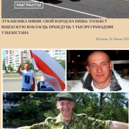
ЛУКАШЭНКА МЯНЯЕ СВОЙ НАРОД НА ІНШЫ: ТОЛЬКІ Ў
ВІЦЕБСКУЮ ВОБЛАСЦЬ ПРЫЕДУЦЬ 5 ТЫСЯЧ ГРАМАДЗЯН
УЗБЕКІСТАНА
Аўторак, 14 Ліпень 202