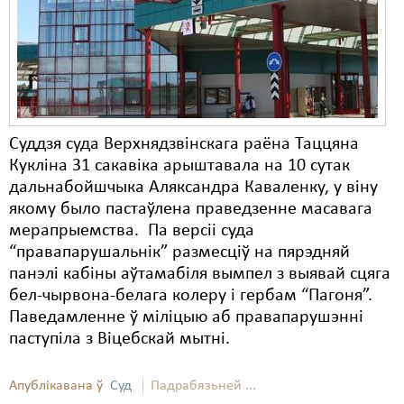
Суддзя суда Верхнядзвінскага раёна Таццяна
Кукліна 31 сакавіка арыштавала на 10 сутак
дальнабойшчыка Аляксандра Каваленку, у віну
якому было пастаўлена праведзенне масавага
мерапрыемства. Па версіі суда
“правапарушальнік” размесціў на пярэдняй
панэлі кабіны аўтамабіля вымпел з выявай сцяга
бел-чырвона-белага колеру і гербам “Пагоня”.
Паведамленне ў міліцыю аб правапарушэнні
паступіла з Віцебскай мытні.
Апублікавана ў
Суд
Падрабязьней ...