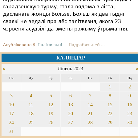
гарадзенскую турму, стала вядома з ліста,
дасланага жонцы Вользе. Больш як два тыдні
сваякі не ведалі пра лёс палітвязня, якога 23
чэрвеня асудзілі да змены рэжыму ўтрымання.
Апублікавана ў
Палітвязьні
Падрабязьней ...
КАЛЯНДАР
«
Ліпень 2023
Пн
Аў
Ср
Чц
Пт
Сб
Нд
1
2
3
4
5
6
7
8
9
10
11
12
13
14
15
16
17
18
19
20
21
22
23
24
25
26
27
28
29
30
31