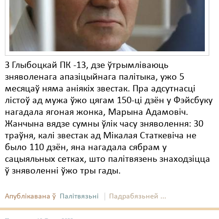
Карная псыхіятрыя
КПЧ ААН
Культурныя правы
ЛПП
З Глыбоцкай ПК -13, дзе ўтрымліваюць
зняволенага апазіцыйнага палітыка, ужо 5
Мігранты
месяцаў няма аніякіх звестак. Пра адсутнасці
Мірныя сходы
лістоў ад мужа ўжо цягам 150-ці дзён у Фэйсбуку
нагадала ягоная жонка, Марына Адамовіч.
Палітвязьні
Жанчына вядзе сумны ўлік часу зняволення: 30
траўня, калі звестак ад Мікалая Статкевіча не
Праваабаронцы
было 110 дзён, яна нагадала сябрам у
Правы дзіцяці
сацыяльных сетках, што палітвязень знаходзіцца
ў зняволенні ўжо тры гады.
Пэнітэнцыярная сыстэма
Апублікавана ў
Распальваньне варожасьці
Палітвязьні
Падрабязьней ...
Рознае