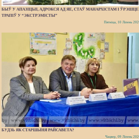
БЫЎ У АПАЗІЦЫІ, АДРОКСЯ АД ЯЕ, СТАЎ МАНАРХІСТАМ І ЎРЭШЦЕ
ТРАПІЎ У “ЭКСТРЭМІСТЫ”
Пятніца, 10 Ліпень 202
БУДЗЬ ЯК СТАРШЫНЯ РАЙСАВЕТА?
Чацвер, 09 Ліпень 202