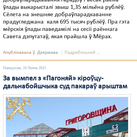
добраўпарадкавання гарадоў і вёсак раёна
ўлады выкарысталі звыш 1,35 мільёна рублёў.
Сёлета на знешняе добраўпарадкаванне
прадугледжана каля 695 тысяч рублёў. Пра гэта
мёрскія ўлады паведамілі на сесіі раённага
Савета дэпутатаў, якая прайшла ў Мёрах.
Апублікавана ў
Дзяржава
Падрабязьней ...
Панядзелак, 10 Ліпень 2023
За вымпел з «Пагоняй» кіроўцу-
дальнабойшчыка суд пакараў арыштам