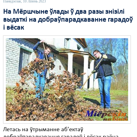
Панядзелак, 10 Ліпень 2023
Свабода слова
На Мёршчыне ўлады ў два разы знізілі
выдаткі на добраўпарадкаванне гарадоў
Свабода сумленьня
і вёсак
Суд
Сьмяротнае пакараньне
Экалёгія
Правы працоўных
Сацыяльныя правы
Летась на ўтрыманне аб’ектаў