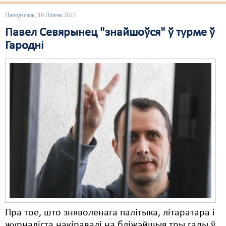
Панядзелак, 10 Ліпень 2023
Павел Севярынец "знайшоўся" ў турме ў
Гародні
Пра тое, што зняволенага палітыка, літаратара і
журналіста накіравалі на бліжэйшыя тры гады ў