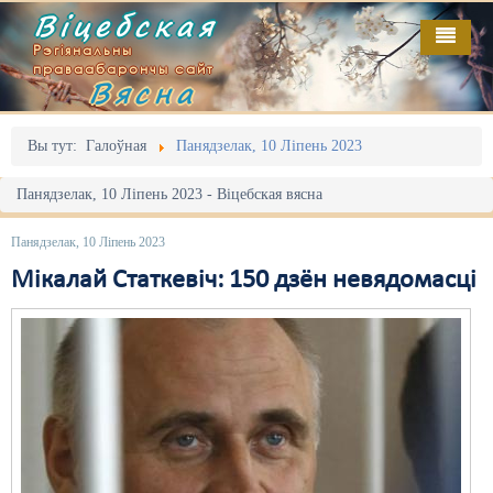
Віцебская
Рэгіянальны
праваабарончы сайт
Вясна
Галоўная
Выданьні
Адміністрацыйны перасьлед
Вы тут:
Галоўная
Панядзелак, 10 Ліпень 2023
Відэа
Акцыі
Панядзелак, 10 Ліпень 2023 - Віцебская вясна
Кантакт
Безбар'ернае асяродзьдзе
Панядзелак, 10 Ліпень 2023
Пра нас
Выбары
Мікалай Статкевіч: 150 дзён невядомасці
RSS
Грамадзянскія ініцыятывы
Дзяржава
Дыскрымінацыя
Затрыманьні