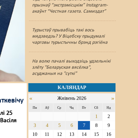
прызнаў “экстрэмісцкім” Instagram-
акаўнт “Честная газета. Самиздат”
Турыстаў прывабіць такі вось
мядзведзь? У Віцебску прыдумалі
чарговы турыстычны брэнд рэгіёна
На волю пачалі выходзіць удзельнікі
злёту "Беларуская вясёлка",
асуджаныя на "суткі"
КАЛЯНДАР
«
»
Жнівень 2026
аткевічу
Пн
Аў
Ср
Чц
Пт
Сб
Нд
лі 25
1
2
Васіля
3
4
5
6
7
8
9
10
11
12
13
14
15
16