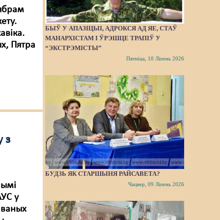
сябрам
ету.
БЫЎ У АПАЗІЦЫІ, АДРОКСЯ АД ЯЕ, СТАЎ
авіка.
МАНАРХІСТАМ І ЎРЭШЦЕ ТРАПІЎ У
х, Пятра
“ЭКСТРЭМІСТЫ”
Пятніца, 10 Ліпень 2026
 з
БУДЗЬ ЯК СТАРШЫНЯ РАЙСАВЕТА?
нымі
Чацвер, 09 Ліпень 2026
АУС у
аваных