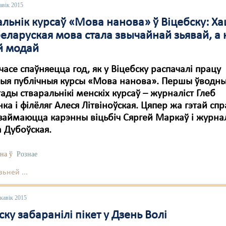
авік 2015
льнік курсаў «Мова нанова» ў Віцебску: Ха
беларуская мова стала звычайнай зьявай, а 
й модай
 часе спаўняецца год, як у Віцебску распачалі працу
ныя публічныя курсы «Мова нанова». Першы ўводны
тады стваральнікі менскіх курсаў – журналіст Глеб
ка і філёляг Алеся Літвіноўская. Цяпер жа гэтай спр
займаюцца карэнны віцьбіч Сяргей Маркаў і журнал
 Дубоўская.
на ў
Рознае
ьней ...
кавік 2015
ску забаранілі пікет у Дзень Волі