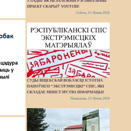
ЎЛАДЫ: ЯК НЕЗАЛЕЖНЫ РЭГІЯНАЛЬНЫ
ПРАЕКТ СКАРЫЎ YOUTUBE
Субота, 11 Ліпень 2026
робак
ацэдура
быць у
чылі
СУДЫ ВІЦЕБСКАЙ ВОБЛАСЦІ ІСТОТНА
ПАПОЎНІЛІ “ЭКСТРЭМІСЦКІ” СПІС, ЯКІ
СКЛАДАЕ МІНІСТЭРСТВА ІНФАРМАЦЫІ
Панядзелак, 13 Ліпень 2026