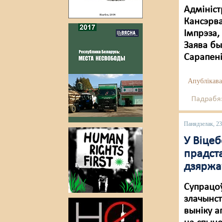
Адмініст
Кансэрва
Імпрэза,
Заява бы
Сарапені
Апублікава
Падрабяз
Панядзелак, 23
У Віце
прадст
дзяржа
Супрацоў
злачынст
выніку 