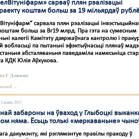
БелВітуніфарм» сарваў плян рэалізацыі
праекту коштам больш за 19 мільярдаў рубл
Вітуніфарм” сарвала плян рэалізацыі інвэстыцыйна
коштам больш за Br19 млрд. Пра гэта на сумесным
ьні калегіі Камітэту дзяржаўнага кантролю і праку
й вобласьці па пытаньні эфэктыўнасьці плянаў мадэ
станьня абсталяваньня паведаміла намесьніца ста
а КДК Юлія Аўхукова.
на ў
Дзяржава
ьней ...
 Сакавік 2015
най забароны на ўваход у Глыбоцкі выканк
ом няма. Ёсьць толькі «меркаваньне» чыно
га дакумэнту, які рэглямэнтуе правілы праходу ў