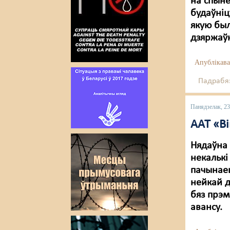
на спыне
будаўніц
якую был
дзяржаў
Апублікава
Падрабяз
Панядзелак, 23
ААТ «В
Нядаўна
некалькі
пачынаец
нейкай д
бяз прэм
авансу.