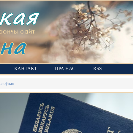
ская
на
рончы сайт
КАНТАКТ
ПРА НАС
RSS
алоўная