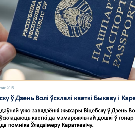
авік 2015
ску ў Дзень Волі ўсклалі кветкі Быкаву і Кар
даўняй ужо завядзёнкі жыхары Віцебску ў Дзень Во
 ўскладаюць кветкі да мэмарыяльнай дошкі ў гонар 
 да помніка Ўладзімеру Караткевічу.