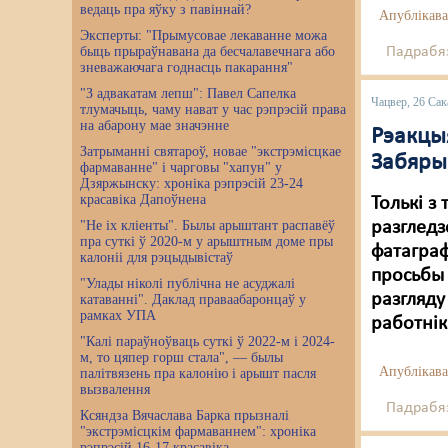
ведаць пра яўку з павіннай?
Апублікава
Эксперты: "Прымусовае лекаванне можа
быць прыраўнавана да бесчалавечнага або
Падрабяз
зневажаючага годнасць пакарання"
"З адвакатам лепш": Павел Сапелка
Чацвер, 26 Сак
тлумачыць, чаму нават у час рэпрэсій права
на абарону мае значэнне
Рэакцыя
Затрыманні святароў, новае "экстрэмісцкае
Забяры
фармаванне" і чарговы "хапун" у
Дзяржынску: хроніка рэпрэсій 23-24
красавіка Дапоўнена
Толькі з
"Не іх кліенты". Былы арыштант распавёў
разгледз
пра суткі ў 2020-м у арыштным доме пры
фатаграф
калоніі для рэцыдывістаў
просьбы 
"Улады ніколі публічна не асуджалі
разгляду
катаванні". Даклад праваабаронцаў у
рамках УПА
работнік
"Калі параўноўваць суткі ў 2022-м і 2024-
м, то цяпер горш стала", — былы
Апублікава
палітвязень пра калонію і арышт пасля
вызвалення
Падрабяз
Ксяндза Вячаслава Барка прызналі
"экстрэмісцкім фармаваннем": хроніка
рэпрэсій 16-17 красавіка