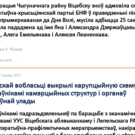
рацыя Чыгуначнага раёну Віцебску зноў адмовіла 
тыўна-хрысьціянскай партыі БНФ ў правядзеньні пік
 прымеркаваная да Дня Волі, мусіла адбыцца 25 сак
ла пададзена ад імя Яна і Аляксандра Дзяржаўцавы
, Алега Емяльянава і Аляксея Леаненкава.
на ў
Рознае
ьней ...
 Сакавік 2015
бскай вобласьці выкрылі карупцыйную схему
аўнікамі камэрцыйных структур і органаў
ўнай улады
нікамі падразьдзяленьняў па барацьбе з эканаміч
вамі УУС Віцебскага аблвыканкаму і Лепельскага Р
апэратыўна-прафіляктычных мерапрыемстваў, накір