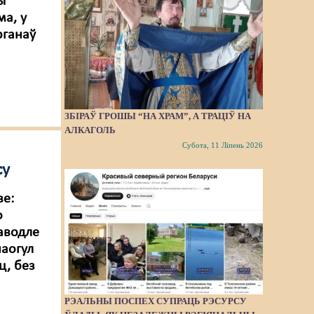
ы
ма, у
рганаў
ЗБІРАЎ ГРОШЫ “НА ХРАМ”, А ТРАЦІЎ НА
АЛКАГОЛЬ
Субота, 11 Ліпень 2026
су
ве:
о
аводле
наогул
ц, без
РЭАЛЬНЫ ПОСПЕХ СУПРАЦЬ РЭСУРСУ