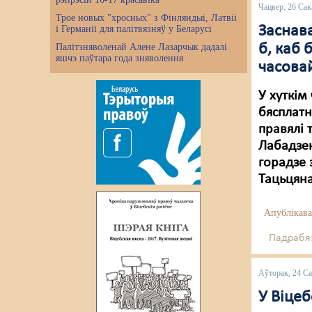
Чацвер, 26 Сак
Трое новых "хросных" з Фінляндыі, Латвіі
Заснава
і Германіі для палітвязняў у Беларусі
б, каб 
Палітзняволенай Алене Лазарчык дадалі
яшчэ паўтара года зняволення
часова
У хуткім
бясплат
правялі 
Лабадзен
горадзе 
Тацьцяна
Апублікава
Падрабяз
Аўторак, 24 Са
У Віцеб