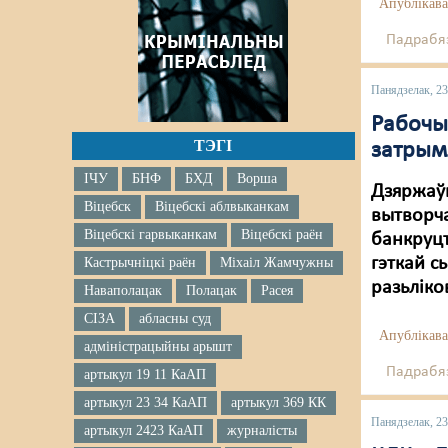
Апублікава
Падрабяз
Панядзелак, 23
Рабочы 
ТЭГІ
затрым
ІЧУ
БНФ
БХД
Ворша
Дзяржаўн
Віцебск
Віцебскі аблвыканкам
вытворча
Віцебскі гарвыканкам
Віцебскі раён
банкруцт
гэткай с
Кастрычніцкі раён
Міхаіл Жамчужны
разьліко
Наваполацак
Полацак
Расея
СІЗА
абласны суд
Апублікава
адміністрацыйны арышт
Падрабяз
артыкул 19 11 КаАП
артыкул 23 34 КаАП
артыкул 369 КК
Панядзелак, 23
артыкул 2423 КаАП
журналісты