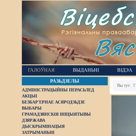
Віцеб
Вяс
Рэгіянальны правааба
ГАЛОЎНАЯ
ВЫДАНЬНІ
ВІДЭА
РАЗЬДЗЕЛЫ
Вы тут:
Г
АДМІНІСТРАЦЫЙНЫ ПЕРАСЬЛЕД
АКЦЫІ
БЕЗБАР'ЕРНАЕ АСЯРОДЗЬДЗЕ
ВЫБАРЫ
ГРАМАДЗЯНСКІЯ ІНІЦЫЯТЫВЫ
ДЗЯРЖАВА
ДЫСКРЫМІНАЦЫЯ
ЗАТРЫМАНЬНІ