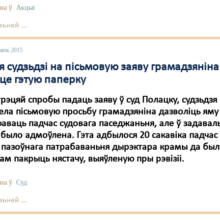
на ў
Акцыі
ьней ...
авік 2015
 судзьдзі на пісьмовую заяву грамадзяніна
це гэтую паперку
 трэцяй спробы падаць заяву ў суд Полацку, судзьдзя
ела пісьмовую просьбу грамадзяніна дазволіць яму
аваць падчас судовага паседжаньня, але ў задавал
было адмоўлена. Гэта адбылося 20 сакавіка падчас
 пазоўнага патрабаваньня дырэктара крамы да бы
ам пакрыць нястачу, выяўленую пры рэвізіі.
на ў
Суд
ьней ...