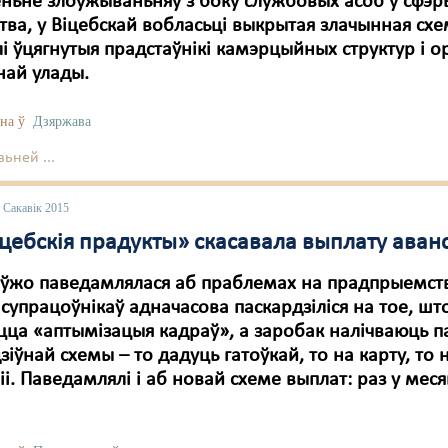
ньне злоўжываньняў з боку службовых асоб у сфэр
тва, у Віцебскай вобласьці выкрытая злачынная схе
і ўцягнутыя прадстаўнікі камэрцыйных структур і о
най улады.
на ў
Дзяржава
ьней ...
 Сакавік 2015
іцебскія прадукты» скасавала выплату аван
 ўжо паведамлялася аб праблемах на прадпрыемст
 супрацоўнікаў адначасова паскардзіліся на тое, шт
ца «аптымізацыя кадраў», а заробак налічваюць п
зіўнай схемы – то дадуць гатоўкай, то на карту, то 
іі. Паведамлялі і аб новай схеме выплат: раз у меся