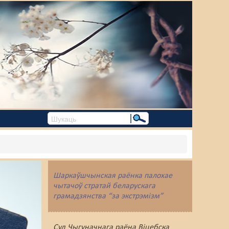
Шаркаўшчынская раёнка палохае
чытачоў стратай беларускага
грамадзянства “за экстрэмізм”
Суд Чыгуначнага раёна Віцебска