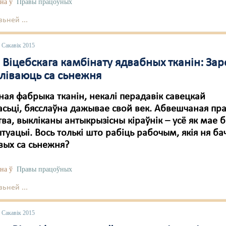
на ў
Правы працоўных
ьней ...
 Сакавік 2015
Віцебскага камбінату ядвабных тканін: За
ліваюць са сьнежня
ая фабрыка тканін, некалі перадавік савецкай
сьці, бясслаўна дажывае свой век. Абвешчаная пр
ва, выкліканы антыкрызісны кіраўнік – усё як мае 
ытуацыі. Вось толькі што рабіць рабочым, якія ня ба
вых са сьнежня?
на ў
Правы працоўных
ьней ...
 Сакавік 2015