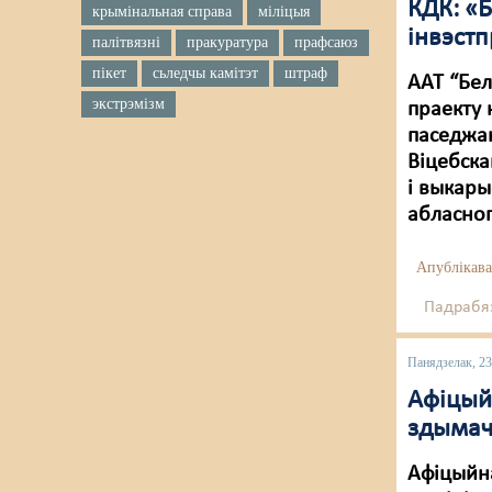
КДК: «
крымінальная справа
міліцыя
інвэст
палітвязні
пракуратура
прафсаюз
пікет
сьледчы камітэт
штраф
ААТ “Бел
экстрэмізм
праекту 
паседжан
Віцебска
і выкары
абласног
Апублікава
Падрабяз
Панядзелак, 23
Афіцый
здымач
Афіцыйна