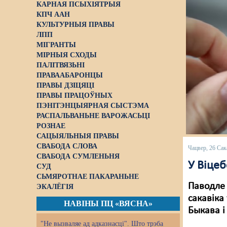
КАРНАЯ ПСЫХІЯТРЫЯ
КПЧ ААН
КУЛЬТУРНЫЯ ПРАВЫ
ЛПП
МІГРАНТЫ
МІРНЫЯ СХОДЫ
ПАЛІТВЯЗЬНІ
ПРАВААБАРОНЦЫ
ПРАВЫ ДЗІЦЯЦІ
ПРАВЫ ПРАЦОЎНЫХ
ПЭНІТЭНЦЫЯРНАЯ СЫСТЭМА
РАСПАЛЬВАНЬНЕ ВАРОЖАСЬЦІ
РОЗНАЕ
САЦЫЯЛЬНЫЯ ПРАВЫ
СВАБОДА СЛОВА
Чацвер, 26 Сак
СВАБОДА СУМЛЕНЬНЯ
У Віцеб
СУД
СЬМЯРОТНАЕ ПАКАРАНЬНЕ
Паводле 
ЭКАЛЁГІЯ
сакавіка
НАВІНЫ ПЦ «ВЯСНА»
Быкава і
"Не вызваляе ад адказнасці". Што трэба