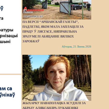
ёў
га
ПА ВЕРСІІ “АРШАНСКАЙ ГАЗЕТЫ”,
ПАДЛЕТКІ, ЯКІМ МАЛА ЗАПЛАЦІЛІ ЗА
ратуры
ПРАЦУ Ў ЛЯСГАСЕ, НЯПРАВІЛЬНА
рнізацыі
ЗРАЗУМЕЛІ АБЯЦАННЕ ВЯЛІКІХ
ЗАРОБКАЎ
ршыні
Аўторак, 21 Ліпень 2026
ам са
ўнікаў
ЖЫХАРКУ НАВАПОЛАЦКА АСУДЗІЛІ ЗА
АБРАЗУ АЛЯКСАНДРА ЛУКАШЭНКІ