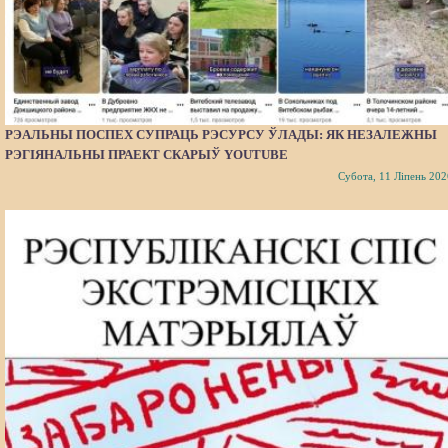
РЭАЛЬНЫ ПОСПЕХ СУПРАЦЬ РЭСУРСУ ЎЛАДЫ: ЯК НЕЗАЛЕЖНЫ
РЭГІЯНАЛЬНЫ ПРАЕКТ СКАРЫЎ YOUTUBE
Субота, 11 Ліпень 202