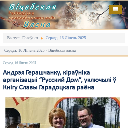
Віцебская
Рэгіянальны
праваабарончы сайт
Вясна
Галоўная
Выданьні
Адміністрацыйны перасьлед
Вы тут:
Галоўная
Серада, 16 Ліпень 2025
Відэа
Акцыі
Серада, 16 Ліпень 2025 - Віцебская вясна
Кантакт
Безбар'ернае асяродзьдзе
Серада, 16 Ліпень 2025
Пра нас
Выбары
Андрэя Герашчанку, кіраўніка
арганізацыі “Русский Дом”, уключылі ў
RSS
Грамадзянскія ініцыятывы
Кнігу Славы Гарадоцкага раёна
Дзяржава
Дыскрымінацыя
Затрыманьні