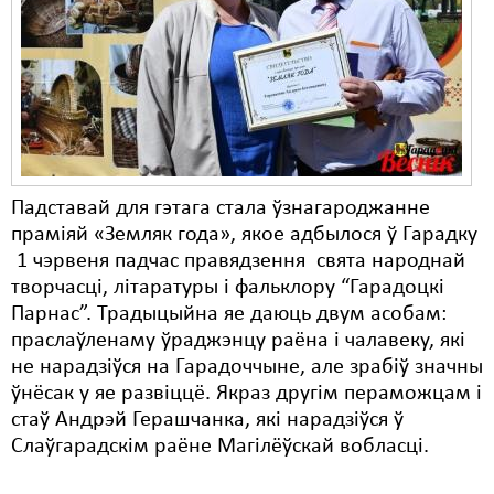
Карная псыхіятрыя
КПЧ ААН
Культурныя правы
ЛПП
Мігранты
Падставай для гэтага стала ўзнагароджанне
Мірныя сходы
праміяй «Земляк года», якое адбылося ў Гарадку
1 чэрвеня падчас правядзення свята народнай
Палітвязьні
творчасці, літаратуры і фальклору “Гарадоцкі
Праваабаронцы
Парнас”. Традыцыйна яе даюць двум асобам:
праслаўленаму ўраджэнцу раёна і чалавеку, які
Правы дзіцяці
не нарадзіўся на Гарадоччыне, але зрабіў значны
ўнёсак у яе развіццё. Якраз другім пераможцам і
Пэнітэнцыярная сыстэма
стаў Андрэй Герашчанка, які нарадзіўся ў
Распальваньне варожасьці
Слаўгарадскім раёне Магілёўскай вобласці.
Рознае