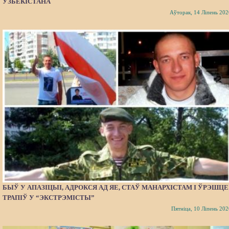
УЗБЕКІСТАНА
Аўторак, 14 Ліпень 202
БЫЎ У АПАЗІЦЫІ, АДРОКСЯ АД ЯЕ, СТАЎ МАНАРХІСТАМ І ЎРЭШЦЕ
ТРАПІЎ У “ЭКСТРЭМІСТЫ”
Пятніца, 10 Ліпень 202