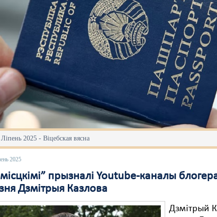
 Ліпень 2025 - Віцебская вясна
пень 2025
місцкімі” прызналі Youtube-каналы блогер
язня Дзмітрыя Казлова
Дзмітрый К