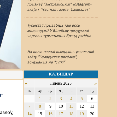
прызнаў “экстрэмісцкім” Instagram-
акаўнт “Честная газета. Самиздат”
Турыстаў прывабіць такі вось
мядзведзь? У Віцебску прыдумалі
чарговы турыстычны брэнд рэгіёна
На волю пачалі выходзіць удзельнікі
злёту "Беларуская вясёлка",
асуджаныя на "суткі"
КАЛЯНДАР
«
»
Ліпень 2025
Пн
Аў
Ср
Чц
Пт
Сб
Нд
а-
1
2
3
4
5
6
7
8
9
10
11
12
13
азлоў,
14
15
16
17
18
19
20