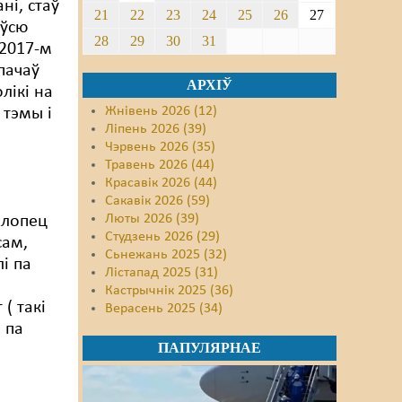
ні, стаў
21
22
23
24
25
26
27
 ўсю
28
29
30
31
 2017-м
 пачаў
АРХІЎ
лікі на
Жнівень 2026 (12)
 тэмы і
Ліпень 2026 (39)
Чэрвень 2026 (35)
Травень 2026 (44)
.
Красавік 2026 (44)
Сакавік 2026 (59)
Люты 2026 (39)
хлопец
Студзень 2026 (29)
сам,
Сьнежань 2025 (32)
і па
Лістапад 2025 (31)
Кастрычнік 2025 (36)
( такі
Верасень 2025 (34)
 па
ПАПУЛЯРНАЕ