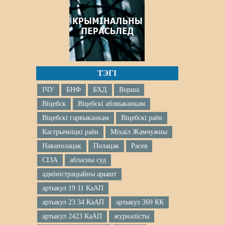
ТЭГІ
ІЧУ
БНФ
БХД
Ворша
Віцебск
Віцебскі аблвыканкам
Віцебскі гарвыканкам
Віцебскі раён
Кастрычніцкі раён
Міхаіл Жамчужны
Наваполацак
Полацак
Расея
СІЗА
абласны суд
адміністрацыйны арышт
артыкул 19 11 КаАП
артыкул 23 34 КаАП
артыкул 369 КК
артыкул 2423 КаАП
журналісты