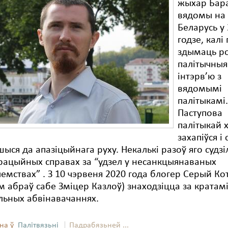
жыхар Бара
вядомы на
Беларусь у
годзе, калі
здымаць ро
палітычныя
інтэрв’ю з
вядомымі
палітыкамі
Паступова
палітыкай 
захапіўся і 
ыся да апазіцыйнага руху. Некалькі разоў яго судзіл
рацыйных справах за “удзел у несанкцыянаваных
мствах” . З 10 чэрвеня 2020 года блогер Серый Кот 
м абраў сабе Зміцер Казлоў) знаходзіцца за кратамі
льных абвінавачаннях.
на ў
Палітвязьні
Падрабязьней ...