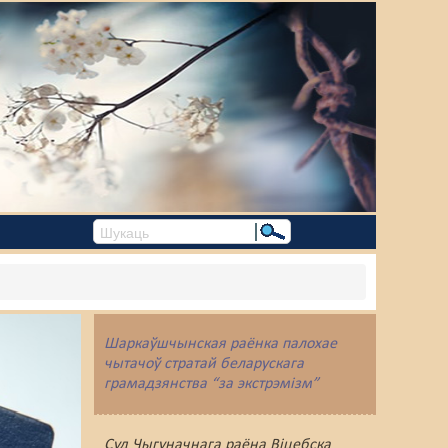
Шаркаўшчынская раёнка палохае
чытачоў стратай беларускага
грамадзянства “за экстрэмізм”
Суд Чыгуначнага раёна Віцебска