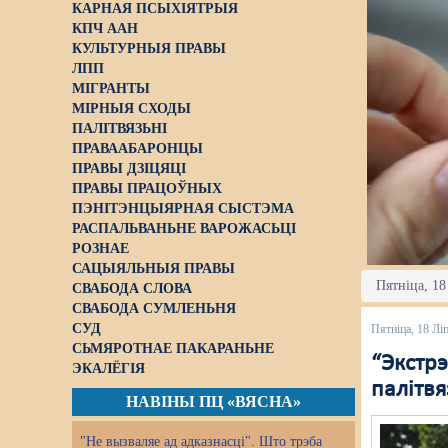
КАРНАЯ ПСЫХІЯТРЫЯ
КПЧ ААН
КУЛЬТУРНЫЯ ПРАВЫ
ЛПП
МІГРАНТЫ
МІРНЫЯ СХОДЫ
ПАЛІТВЯЗЬНІ
ПРАВААБАРОНЦЫ
ПРАВЫ ДЗІЦЯЦІ
ПРАВЫ ПРАЦОЎНЫХ
ПЭНІТЭНЦЫЯРНАЯ СЫСТЭМА
РАСПАЛЬВАНЬНЕ ВАРОЖАСЬЦІ
РОЗНАЕ
САЦЫЯЛЬНЫЯ ПРАВЫ
Пятніца, 18
СВАБОДА СЛОВА
СВАБОДА СУМЛЕНЬНЯ
СУД
Пятніца, 18 Лі
СЬМЯРОТНАЕ ПАКАРАНЬНЕ
“Экстрэ
ЭКАЛЁГІЯ
палітв
НАВІНЫ ПЦ «ВЯСНА»
"Не вызваляе ад адказнасці". Што трэба