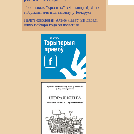
Трое новых "хросных" з Фінляндыі, Латвіі
і Германіі для палітвязняў у Беларусі
Палітзняволенай Алене Лазарчык дадалі
яшчэ паўтара года зняволення