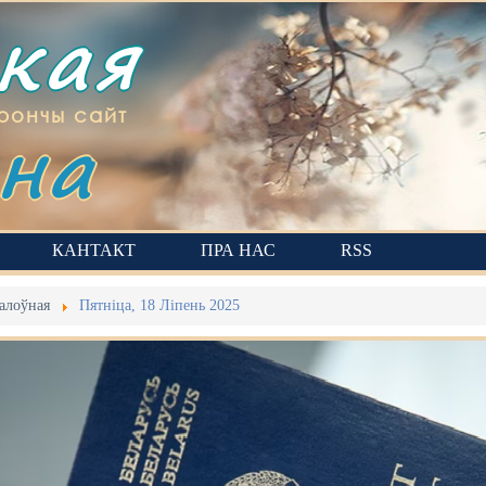
ская
на
рончы сайт
КАНТАКТ
ПРА НАС
RSS
алоўная
Пятніца, 18 Ліпень 2025