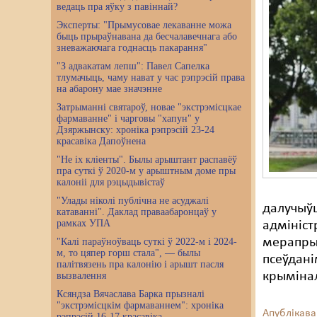
ведаць пра яўку з павіннай?
Эксперты: "Прымусовае лекаванне можа
быць прыраўнавана да бесчалавечнага або
зневажаючага годнасць пакарання"
"З адвакатам лепш": Павел Сапелка
тлумачыць, чаму нават у час рэпрэсій права
на абарону мае значэнне
Затрыманні святароў, новае "экстрэмісцкае
фармаванне" і чарговы "хапун" у
Дзяржынску: хроніка рэпрэсій 23-24
красавіка Дапоўнена
"Не іх кліенты". Былы арыштант распавёў
пра суткі ў 2020-м у арыштным доме пры
калоніі для рэцыдывістаў
"Улады ніколі публічна не асуджалі
далучыўш
катаванні". Даклад праваабаронцаў у
рамках УПА
адмініст
мерапрые
"Калі параўноўваць суткі ў 2022-м і 2024-
м, то цяпер горш стала", — былы
псеўдані
палітвязень пра калонію і арышт пасля
крыміна
вызвалення
Ксяндза Вячаслава Барка прызналі
"экстрэмісцкім фармаваннем": хроніка
Апублікава
рэпрэсій 16-17 красавіка