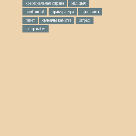
крымінальная справа
міліцыя
палітвязні
пракуратура
прафсаюз
пікет
сьледчы камітэт
штраф
экстрэмізм