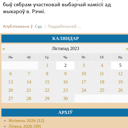
быў сябрам участковай выбарчай камісіі ад
жыхароў в. Рэчкі.
Апублікавана ў
Суд
Падрабязьней ...
КАЛЯНДАР
«
Лістапад 2023
Пн
Аў
Ср
Чц
Пт
Сб
Нд
1
2
3
4
5
6
7
8
9
10
11
12
13
14
15
16
17
18
19
20
21
22
23
24
25
26
27
28
29
30
АРХІЎ
Жнівень 2026 (12)
Ліпень 2026 (39)