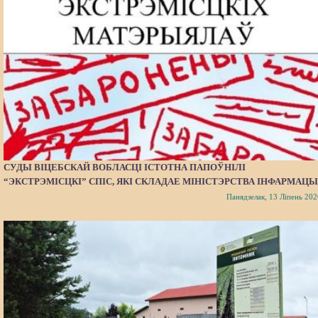
СУДЫ ВІЦЕБСКАЙ ВОБЛАСЦІ ІСТОТНА ПАПОЎНІЛІ
“ЭКСТРЭМІСЦКІ” СПІС, ЯКІ СКЛАДАЕ МІНІСТЭРСТВА ІНФАРМАЦЫ
Панядзелак, 13 Ліпень 202