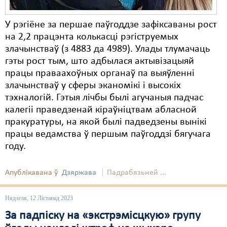
У рэгіёне за першае паўгоддзе зафіксаваны рост
на 2,2 працэнта колькасці рэгіструемых
злачынстваў (з 4883 да 4989). Улады тлумачаць
гэты рост тым, што адбылася актывізацыяй
працы праваахоўных органаў па выяўленні
злачынстваў у сферы эканомікі і высокіх
тэхналогій. Гэтыя лічбы былі агучаныя падчас
калегіі праведзенай кіраўніцтвам абласной
пракуратуры, на якой былі падведзены вынікі
працы ведамства ў першым паўгоддзі бягучага
году.
Апублікавана ў
Дзяржава
Падрабязьней ...
Нядзеля, 12 Лістапад 2023
За падпіску на «экстрэмісцкую» групу