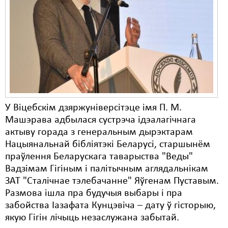
Карная псыхіятрыя
КПЧ ААН
Культурныя правы
ЛПП
Мігранты
Мірныя сходы
У Віцебскім дзяржуніверсітэце імя П. М.
Машэрава адбылася сустрэча ідэалагічнага
Палітвязьні
актыву горада з генеральным дырэктарам
Нацыянальнай бібліятэкі Беларусі, старшынём
Праваабаронцы
праўлення Беларускага таварыства "Веды"
Правы дзіцяці
Вадзімам Гігіным і палітычным аглядальнікам
ЗАТ "Сталічнае тэлебачанне" Яўгенам Пуставым.
Пэнітэнцыярная сыстэма
Размова ішла пра будучыя выбары і пра
забойства Іазафата Кунцэвіча – дату ў гісторыю,
Распальваньне варожасьці
якую Гігін лічыць незаслужана забытай.
Рознае