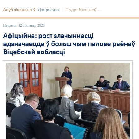
Апублікавана ў
Дзяржава
Падрабязьней ...
Свабода слова
Свабода сумленьня
Нядзеля, 12 Лістапад 2023
Афіцыйна: рост злачыннасці
Суд
адзначаецца ў больш чым палове раёнаў
Сьмяротнае пакараньне
Віцебскай вобласці
Экалёгія
Правы працоўных
Сацыяльныя правы