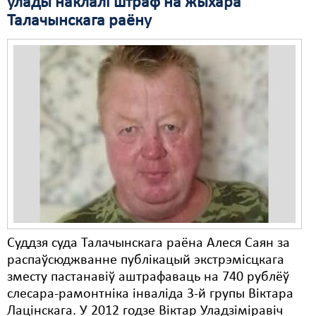
ўлады наклалі штраф на жыхара
Талачынскага раёну
Суддзя суда Талачынскага раёна Алеся Саян за
распаўсюджванне публікацый экстрэмісцкага
зместу пастанавіў аштрафаваць на 740 рублёў
слесара-рамонтніка інваліда 3-й групы Віктара
Лацінскага. У 2012 годзе Віктар Уладзіміравіч