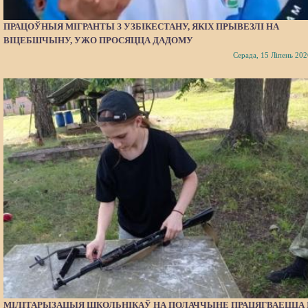
ПРАЦОЎНЫЯ МІГРАНТЫ З УЗБІКЕСТАНУ, ЯКІХ ПРЫВЕЗЛІ НА
ВІЦЕБШЧЫНУ, УЖО ПРОСЯЦЦА ДАДОМУ
Серада, 15 Ліпень 202
МІЛІТАРЫЗАЦЫЯ ШКОЛЬНІКАЎ НА ПОЛАЧЧЫНЕ ПРАЦЯГВАЕЦЦА 