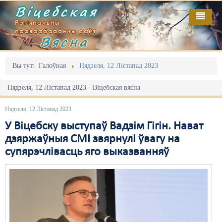
Віцебская
Рэгіянальны
праваабарончы сайт
Вясна
Галоўная
Выданьні
Адміністрацыйны перасьлед
Вы тут:
Галоўная
Нядзеля, 12 Лістапад 2023
Відэа
Акцыі
Нядзеля, 12 Лістапад 2023 - Віцебская вясна
Кантакт
Безбар'ернае асяродзьдзе
Нядзеля, 12 Лістапад 2023
Пра нас
Выбары
У Віцебску выступаў Вадзім Гігін. Нават
дзяржаўныя СМІ звярнулі ўвагу на
RSS
Грамадзянскія ініцыятывы
супярэчлівасць яго выказванняў
Дзяржава
Дыскрымінацыя
Затрыманьні