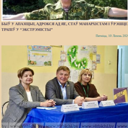
БЫЎ У АПАЗІЦЫІ, АДРОКСЯ АД ЯЕ, СТАЎ МАНАРХІСТАМ І ЎРЭШЦЕ
ТРАПІЎ У “ЭКСТРЭМІСТЫ”
Пятніца, 10 Ліпень 202