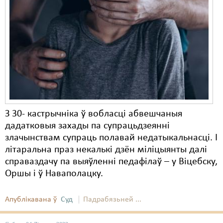
З 30- кастрычніка ў вобласці абвешчаныя
дадатковыя захады па супрацьдзеянні
злачынствам супраць полавай недатыкальнасці. І
літаральна праз некалькі дзён міліцыянты далі
справаздачу па выяўленні педафілаў – у Віцебску,
Оршы і ў Наваполацку.
Апублікавана ў
Суд
Падрабязьней ...