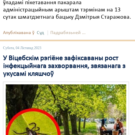
ўладамі пікетавання пакарала
адміністрацыйным арыштам тэрмінам на 13
сутак шматдзетнага бацьку Дзмітрыя Старажова.
Апублікавана ў
Суд
Падрабязьней ...
Субота, 04 Лістапад 2023
У Віцебскім рэгіёне зафіксаваны рост
інфекцыйнага захворвання, звязанага з
укусамі кляшчоў