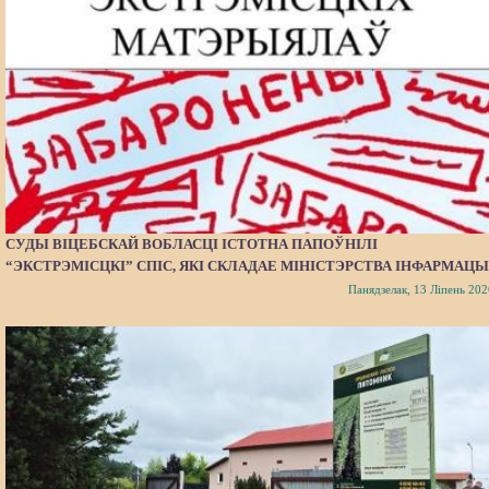
СУДЫ ВІЦЕБСКАЙ ВОБЛАСЦІ ІСТОТНА ПАПОЎНІЛІ
“ЭКСТРЭМІСЦКІ” СПІС, ЯКІ СКЛАДАЕ МІНІСТЭРСТВА ІНФАРМАЦЫ
Панядзелак, 13 Ліпень 202