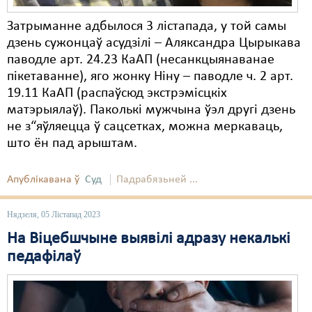
Затрыманне адбылося 3 лістапада, у той самы
дзень сужонцаў асудзілі – Аляксандра Цырыкава
паводле арт. 24.23 КаАП (несанкцыянаванае
пікетаванне), яго жонку Ніну – паводле ч. 2 арт.
19.11 КаАП (распаўсюд экстрэмісцкіх
матэрыялаў). Паколькі мужчына ўэл другі дзень
не з“яўляецца ў сацсетках, можна меркаваць,
што ён пад арыштам.
Апублікавана ў
Суд
Падрабязьней ...
Нядзеля, 05 Лістапад 2023
На Віцебшчыне выявілі адразу некалькі
педафілаў