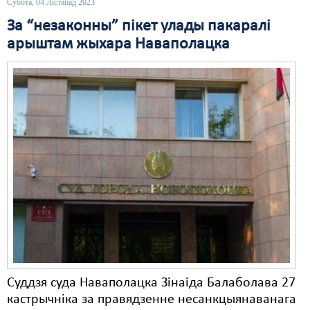
Субота, 04 Лістапад 2023
За “незаконны” пікет улады пакаралі
арыштам жыхара Наваполацка
Суддзя суда Наваполацка Зінаіда Балаболава 27
кастрычніка за правядзенне несанкцыянаванага