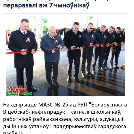
пераразалі аж 7 чыноўнікаў
Свабода слова
Свабода сумленьня
Суд
Сьмяротнае пакараньне
Экалёгія
Правы працоўных
Сацыяльныя правы
На адкрыццё МАЗС № 25 ад РУП "Беларуснафта-
Віцебскаблнафтапрадукт" сагналі школьнікаў,
работнікаў райвыканкама, культуры, адукацыі
ды іншых устаноў і прадпрыемстваў гарадскога
пасёлка.