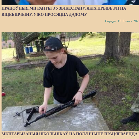
ПРАЦОЎНЫЯ МІГРАНТЫ З УЗБІКЕСТАНУ, ЯКІХ ПРЫВЕЗЛІ НА
ВІЦЕБШЧЫНУ, УЖО ПРОСЯЦЦА ДАДОМУ
Серада, 15 Ліпень 202
МІЛІТАРЫЗАЦЫЯ ШКОЛЬНІКАЎ НА ПОЛАЧЧЫНЕ ПРАЦЯГВАЕЦЦА 