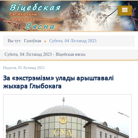
Віцебская
Рэгіянальны
праваабарончы сайт
Вясна
Галоўная
Выданьні
Адміністрацыйны перасьлед
Вы тут:
Галоўная
Субота, 04 Лістапад 2023
Відэа
Акцыі
Субота, 04 Лістапад 2023 - Віцебская вясна
Кантакт
Безбар'ернае асяродзьдзе
Нядзеля, 05 Лістапад 2023
Пра нас
Выбары
За «экстрэмізм» улады арыштавалі
жыхара Глыбокага
RSS
Грамадзянскія ініцыятывы
Дзяржава
Дыскрымінацыя
Затрыманьні