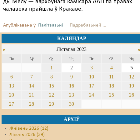
ды Мелу — вярхоўнага камісара ААН па правах
чалавека прайшла ў Кракаве.
Апублікавана ў
Палітвязьні
Падрабязьней ...
КАЛЯНДАР
«
Лістапад 2023
Пн
Аў
Ср
Чц
Пт
Сб
Нд
1
2
3
4
5
6
7
8
9
10
11
12
13
14
15
16
17
18
19
20
21
22
23
24
25
26
27
28
29
30
АРХІЎ
Жнівень 2026 (12)
Ліпень 2026 (39)