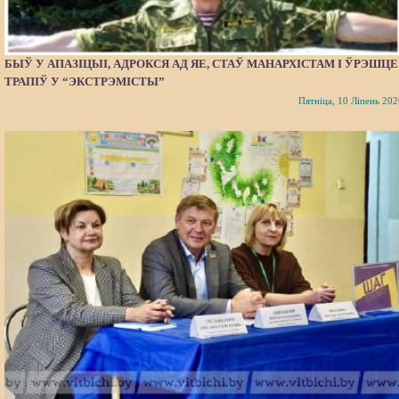
БЫЎ У АПАЗІЦЫІ, АДРОКСЯ АД ЯЕ, СТАЎ МАНАРХІСТАМ І ЎРЭШЦЕ
ТРАПІЎ У “ЭКСТРЭМІСТЫ”
Пятніца, 10 Ліпень 202