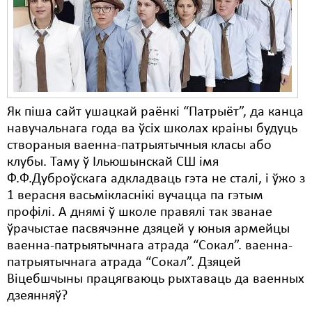
Карная псыхіятрыя
КПЧ ААН
Культурныя правы
ЛПП
Як піша сайт ушацкай раёнкі “Патрыёт”, да канца
Мігранты
навучальнага года ва ўсіх школах краіны будуць
Мірныя сходы
створаныя ваенна-патрыятычныя класы або
клубы. Таму ў Ільюшынскай СШ імя
Палітвязьні
Ф.Ф.Дуброўскага адкладваць гэта не сталі, і ўжо з
1 верасня васьмікласнікі вучацца па гэтым
Праваабаронцы
профілі. А днямі ў школе правялі так званае
Правы дзіцяці
ўрачыстае пасвячэнне дзяцей у юныя армейцы
ваенна-патрыятычнага атрада “Сокал”. ваенна-
Пэнітэнцыярная сыстэма
патрыятычнага атрада “Сокал”. Дзяцей
Віцебшчыны працягваюць рыхтаваць да ваенных
Распальваньне варожасьці
дзеянняў?
Рознае