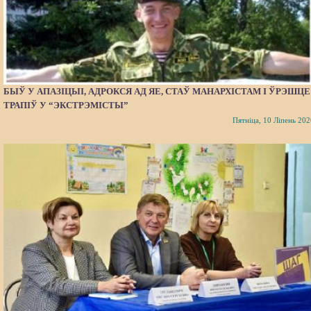
БЫЎ У АПАЗІЦЫІ, АДРОКСЯ АД ЯЕ, СТАЎ МАНАРХІСТАМ І ЎРЭШЦЕ
ТРАПІЎ У “ЭКСТРЭМІСТЫ”
Пятніца, 10 Ліпень 202