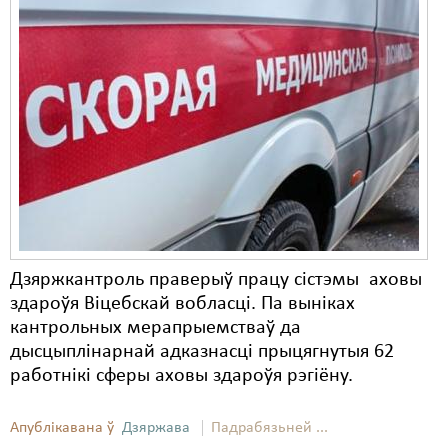
Дзяржкантроль праверыў працу сістэмы аховы
здароўя Віцебскай вобласці. Па выніках
кантрольных мерапрыемстваў да
дысцыплінарнай адказнасці прыцягнутыя 62
работнікі сферы аховы здароўя рэгіёну.
Апублікавана ў
Дзяржава
Падрабязьней ...