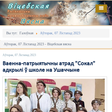
Віцебская
Рэгіянальны
праваабарончы сайт
Вясна
Галоўная
Выданьні
Адміністрацыйны перасьлед
Вы тут:
Галоўная
Аўторак, 07 Лістапад 2023
Відэа
Акцыі
Аўторак, 07 Лістапад 2023 - Віцебская вясна
Кантакт
Безбар'ернае асяродзьдзе
Аўторак, 07 Лістапад 2023
Пра нас
Выбары
Ваенна-патрыятычны атрад "Сокал"
адкрылі ў школе на Ушаччыне
RSS
Грамадзянскія ініцыятывы
Дзяржава
Дыскрымінацыя
Затрыманьні