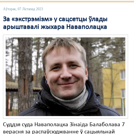
Аўторак, 07 Лістапад 2023
За «экстрэмізм» у сацсетцы ўлады
арыштавалі жыхара Наваполацка
Суддзя суда Наваполацка Зінаіда Балаболава 7
верасня за распаўсюджванне ў сацыяльнай