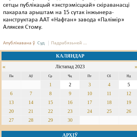
сетцы публікацый «экстрэмісцкай» скіраванасці
пакарала арыштам на 15 сутак інжынера-
канструктара ААТ «Нафтан» завода «Палімір»
Аляксея Стому.
Апублікавана ў
Суд
Падрабязьней ...
КАЛЯНДАР
«
Лістапад 2023
Пн
Аў
Ср
Чц
Пт
Сб
Нд
1
2
3
4
5
6
7
8
9
10
11
12
13
14
15
16
17
18
19
20
21
22
23
24
25
26
27
28
29
30
АРХІЎ