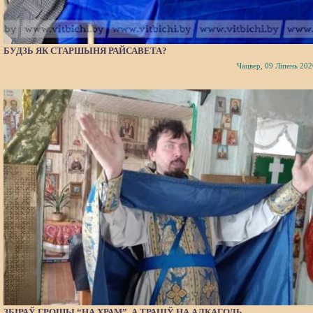
БУДЗЬ ЯК СТАРШЫНЯ РАЙСАВЕТА?
Чацвер, 09 Ліпень 202
ЗБІРАЎ ГРОШЫ “НА ХРАМ”, А ТРАЦІЎ НА АЛКАГОЛЬ