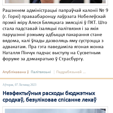
Рашэннем адміністрацыі папраўчай калоніі № 9
(г. Горкі) праваабаронцу лаўрэата Нобелеўскай
прэміі міру Алеся Бяляцкага змясцілі ў ПКТ. Што
стала падставай ізаляцыі палітвязня і за якія
парушэнні рэжыму адбыцця пакарання стане
вядома, калі ўлады дазволяць яму сустрэцца з
адвакатам. Пра гэта паведаміла ягоная жонка
Наталля Пінчук падчас выступу на Сусветным
форуме за дэмакратыю ў Страсбургу.
Апублікавана ў
Палітвязьні
Падрабязьней ...
Аўторак, 07 Лістапад 2023
Неэфектыўныя расходы бюджэтных
сродкаў, безуліковае спісанне лекаў