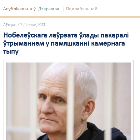
Апублікавана ў
Дзяржава
Падрабязьней ...
Свабода слова
Свабода сумленьня
Аўторак, 07 Лістапад 2023
Нобелеўскага лаўрэата ўлады пакаралі
Суд
ўтрыманнем у памяшканні камернага
Сьмяротнае пакараньне
тыпу
Экалёгія
Правы працоўных
Сацыяльныя правы