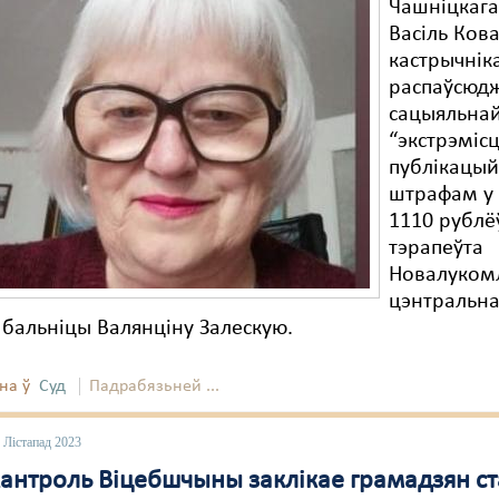
Чашніцкага
Васіль Ков
кастрычнік
распаўсюд
сацыяльнай
“экстрэмісц
публікацый
штрафам у
1110 рублё
тэрапеўта
Новалуком
цэнтральн
бальніцы Валянціну Залескую.
на ў
Суд
Падрабязьней ...
 Лістапад 2023
антроль Віцебшчыны заклікае грамадзян ст