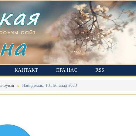
ская
на
рончы сайт
КАНТАКТ
ПРА НАС
RSS
алоўная
Панядзелак, 13 Лістапад 2023