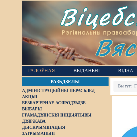
Віцеб
Вяс
Рэгіянальны правааба
ГАЛОЎНАЯ
ВЫДАНЬНІ
ВІДЭА
РАЗЬДЗЕЛЫ
Вы тут:
Г
АДМІНІСТРАЦЫЙНЫ ПЕРАСЬЛЕД
АКЦЫІ
БЕЗБАР'ЕРНАЕ АСЯРОДЗЬДЗЕ
ВЫБАРЫ
ГРАМАДЗЯНСКІЯ ІНІЦЫЯТЫВЫ
ДЗЯРЖАВА
ДЫСКРЫМІНАЦЫЯ
ЗАТРЫМАНЬНІ