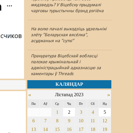
мядзведзь? У Віцебску прыдумалі
чарговы турыстычны брэнд рэгіёна
На волю пачалі выходзіць удзельнікі
злёту "Беларуская вясёлка",
асуджаныя на "суткі"
Пракуратура Віцебскай вобласці
палохае крымінальнай і
адміністрацыйнай адказнасцю за
каментары ў Threads
КАЛЯНДАР
«
»
Лістапад 2023
Пн
Аў
Ср
Чц
Пт
Сб
Нд
1
2
3
4
5
6
7
8
9
10
11
12
а
13
14
15
16
17
18
19