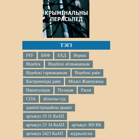
ТЭГІ
ІЧУ
БНФ
БХД
Ворша
Віцебск
Віцебскі аблвыканкам
Віцебскі гарвыканкам
Віцебскі раён
Кастрычніцкі раён
Міхаіл Жамчужны
Наваполацак
Полацак
Расея
СІЗА
абласны суд
адміністрацыйны арышт
артыкул 19 11 КаАП
артыкул 23 34 КаАП
артыкул 369 КК
артыкул 2423 КаАП
журналісты