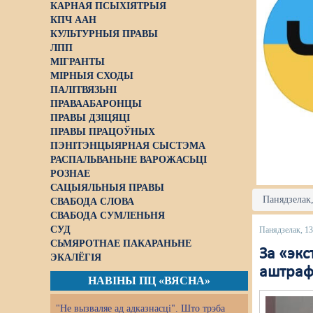
КАРНАЯ ПСЫХІЯТРЫЯ
КПЧ ААН
КУЛЬТУРНЫЯ ПРАВЫ
ЛПП
МІГРАНТЫ
МІРНЫЯ СХОДЫ
ПАЛІТВЯЗЬНІ
ПРАВААБАРОНЦЫ
ПРАВЫ ДЗІЦЯЦІ
ПРАВЫ ПРАЦОЎНЫХ
ПЭНІТЭНЦЫЯРНАЯ СЫСТЭМА
РАСПАЛЬВАНЬНЕ ВАРОЖАСЬЦІ
РОЗНАЕ
САЦЫЯЛЬНЫЯ ПРАВЫ
Панядзелак,
СВАБОДА СЛОВА
СВАБОДА СУМЛЕНЬНЯ
СУД
Панядзелак, 13
СЬМЯРОТНАЕ ПАКАРАНЬНЕ
За «эк
ЭКАЛЁГІЯ
аштраф
НАВІНЫ ПЦ «ВЯСНА»
"Не вызваляе ад адказнасці". Што трэба