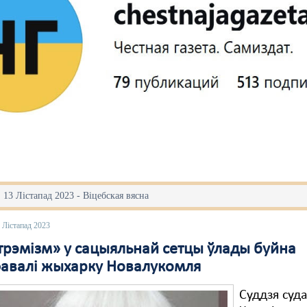
 13 Лістапад 2023 - Віцебская вясна
 Лістапад 2023
стрэмізм» у сацыяльнай сетцы ўлады буйна
авалі жыхарку Новалукомля
Суддзя суд