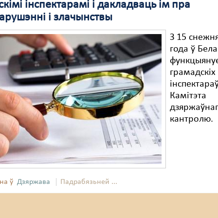
кімі інспектарамі і дакладваць ім пра
арушэнні і злачынствы
З 15 снежн
года ў Бела
функцыянуе
грамадскіх
інспектара
Камітэта
дзяржаўна
кантролю.
на ў
Дзяржава
Падрабязьней ...