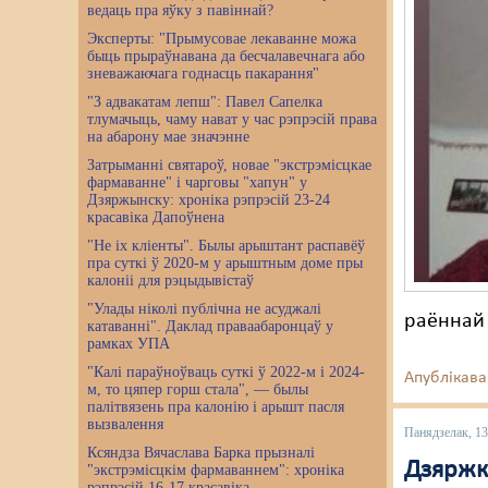
ведаць пра яўку з павіннай?
Эксперты: "Прымусовае лекаванне можа
быць прыраўнавана да бесчалавечнага або
зневажаючага годнасць пакарання"
"З адвакатам лепш": Павел Сапелка
тлумачыць, чаму нават у час рэпрэсій права
на абарону мае значэнне
Затрыманні святароў, новае "экстрэмісцкае
фармаванне" і чарговы "хапун" у
Дзяржынску: хроніка рэпрэсій 23-24
красавіка Дапоўнена
"Не іх кліенты". Былы арыштант распавёў
пра суткі ў 2020-м у арыштным доме пры
калоніі для рэцыдывістаў
"Улады ніколі публічна не асуджалі
раённай 
катаванні". Даклад праваабаронцаў у
рамках УПА
"Калі параўноўваць суткі ў 2022-м і 2024-
Апублікава
м, то цяпер горш стала", — былы
палітвязень пра калонію і арышт пасля
вызвалення
Панядзелак, 13
Ксяндза Вячаслава Барка прызналі
Дзяржк
"экстрэмісцкім фармаваннем": хроніка
рэпрэсій 16-17 красавіка