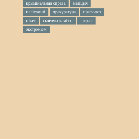
крымінальная справа
міліцыя
палітвязні
пракуратура
прафсаюз
пікет
сьледчы камітэт
штраф
экстрэмізм