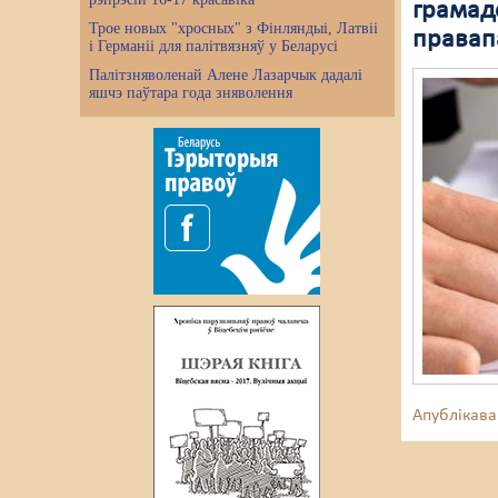
грамадс
Трое новых "хросных" з Фінляндыі, Латвіі
правап
і Германіі для палітвязняў у Беларусі
Палітзняволенай Алене Лазарчык дадалі
яшчэ паўтара года зняволення
Апублікава