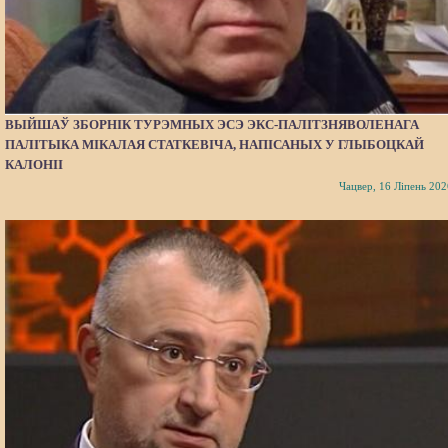
ВЫЙШАЎ ЗБОРНІК ТУРЭМНЫХ ЭСЭ ЭКС-ПАЛІТЗНЯВОЛЕНАГА
ПАЛІТЫКА МІКАЛАЯ СТАТКЕВІЧА, НАПІСАНЫХ У ГЛЫБОЦКАЙ
КАЛОНІІ
Чацвер, 16 Ліпень 202