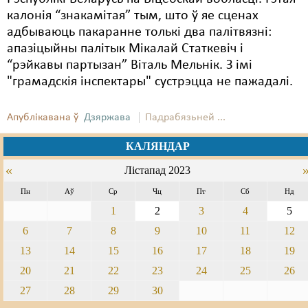
калонія “знакамітая” тым, што ў яе сценах
адбываюць пакаранне толькі два палітвязні:
апазіцыйны палітык Мікалай Статкевіч і
“рэйкавы партызан” Віталь Мельнік. З імі
"грамадскія інспектары" сустрэцца не пажадалі.
Апублікавана ў
Дзяржава
Падрабязьней ...
КАЛЯНДАР
«
Лістапад 2023
Пн
Аў
Ср
Чц
Пт
Сб
Нд
1
2
3
4
5
6
7
8
9
10
11
12
13
14
15
16
17
18
19
20
21
22
23
24
25
26
27
28
29
30