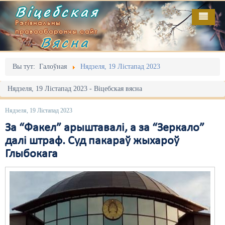
Віцебская
Рэгіянальны
праваабарончы сайт
Вясна
Галоўная
Выданьні
Адміністрацыйны перасьлед
Вы тут:
Галоўная
Нядзеля, 19 Лістапад 2023
Відэа
Акцыі
Нядзеля, 19 Лістапад 2023 - Віцебская вясна
Кантакт
Безбар'ернае асяродзьдзе
Нядзеля, 19 Лістапад 2023
Пра нас
Выбары
За “Факел” арыштавалі, а за “Зеркало”
далі штраф. Суд пакараў жыхароў
RSS
Грамадзянскія ініцыятывы
Глыбокага
Дзяржава
Дыскрымінацыя
Затрыманьні