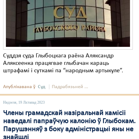
Карная псыхіятрыя
КПЧ ААН
Культурныя правы
ЛПП
Мігранты
Суддзя суда Глыбоцкага раёна Аляксандр
Аляксеенка працягвае глыбачан караць
Мірныя сходы
штрафамі і суткамі па “народным артыкуле”.
Палітвязьні
Апублікавана ў
Суд
Падрабязьней ...
Праваабаронцы
Правы дзіцяці
Нядзеля, 19 Лістапад 2023
Члены грамадскай назіральнай камісіі
Пэнітэнцыярная сыстэма
наведалі папраўчую калонію ў Глыбокам.
Распальваньне варожасьці
Парушэнняў з боку адміністрацыі яны не
знайшлі
Рознае