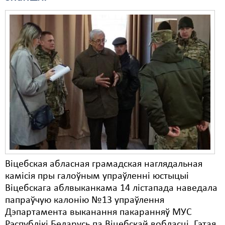
Свабода слова
Свабода сумленьня
Суд
Сьмяротнае пакараньне
Экалёгія
Правы працоўных
Сацыяльныя правы
Віцебская абласная грамадская наглядальная
камісія пры галоўным упраўленні юстыцыі
Віцебскага аблвыканкама 14 лістапада наведала
папраўчую калонію №13 упраўлення
Дэпартамента выканання пакаранняў МУС
Рэспублікі Беларусь па Віцебскай вобласці. Гэтая