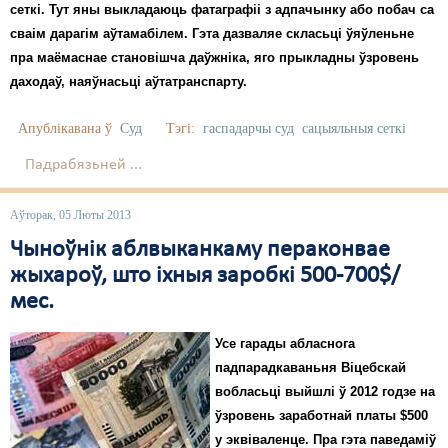
сеткі. Тут яны выкладаюць фатаграфіі з адпачынку або побач са
сваім дарагім аўтамабілем. Гэта дазваляе скласьці ўяўленьне
пра маёмаснае становішча даўжнiка, яго прыкладны ўзровень
даходаў, наяўнасьці аўтатранспарту.
Апублікавана ў
Суд
Тэгі:
гаспадарчы суд
сацыяльныя сеткі
Падрабязьней ...
Аўторак, 05 Люты 2013
Чыноўнік аблвыканкаму пераконвае
жыхароў, што іхныя заробкі 500-700$/
мес.
Усе гарады абласнога
падпарадкаваньня Віцебскай
вобласьці выйшлі ў 2012 годзе на
ўзровень заработнай платы $500
у эквіваленце. Пра гэта паведаміў