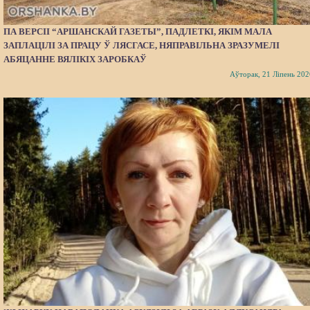
ПА ВЕРСІІ “АРШАНСКАЙ ГАЗЕТЫ”, ПАДЛЕТКІ, ЯКІМ МАЛА
ЗАПЛАЦІЛІ ЗА ПРАЦУ Ў ЛЯСГАСЕ, НЯПРАВІЛЬНА ЗРАЗУМЕЛІ
АБЯЦАННЕ ВЯЛІКІХ ЗАРОБКАЎ
Аўторак, 21 Ліпень 202