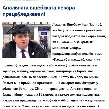
Апальнага віцебскага лекара
працаўладкавалі
Лекар зь Віцебску Ігар Пастноў,
які быў звольнены з ранейшай
пасады пэдыятра па скарачэньні,
як ён кажа — з-за крытыкі
мясцовых уладаў,
працаўладкаваўся псыхіятрам:
«Пахадзіў я пахадзіў, спачатку
прыйшоў зьдзеклівы адказ з абласнога ўпраўленьня аховы
здароўя, маўляў, едзьце на раён, зьвярніце на біржу, мы
дапаможам вам зь перасяленьнем. Я стаў на чаргу на біржы.
Потым мне прыйшло прызначэньне лекарам-псыхіятарам у
абласную больніцу. Сёньня першы дзень. Але гэта параноя
ўлады. Мяне, лекара з 15-гадовым стажам лекара-пэдыятара,
накіравалі працаваць па асноўнай маёй спэцыяльнасьці лекара-
псыхіятара. У нас на ўчастках лекараў-пэдыятраў не хапае. А