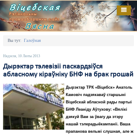
Віцебская
Рэгіянальны
праваабарончы сайт
Вясна
Галоўная
Выданьні
Адміністрацыйны перасьлед
Вы тут:
Галоўная
Відэа
Акцыі
Нядзеля, 10 Люты 2013
Кантакт
Безбар'ернае асяродзьдзе
Дырэктар тэлевізіі паскардзіўся
абласному кіраўніку БНФ на брак грошай
Пра нас
Выбары
Дырэктар ТРК «Віцебск» Анатоль
RSS
Грамадзянскія ініцыятывы
Камовіч падзякаваў старшыні
Дзяржава
Віцебскай абласной рады партыі
БНФ Леаніду Аўтухову: «Вялікі
Дыскрымінацыя
дзякуй Вам за ўвагу да этэру
нашай тэлерадыёкампаніі. Ваша
Затрыманьні
прапанова вельмі слушная, але ж