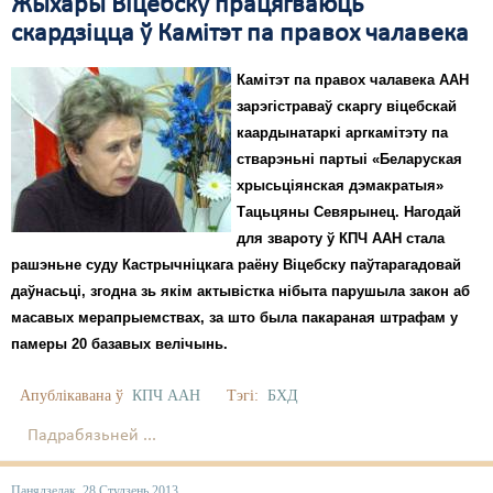
Жыхары Віцебску працягваюць
скардзіцца ў Камітэт па правох чалавека
Камітэт па правох чалавека ААН
зарэгістраваў скаргу віцебскай
каардынатаркі аргкамітэту па
стварэньні партыі «Беларуская
хрысьціянская дэмакратыя»
Тацьцяны Севярынец. Нагодай
для звароту ў КПЧ ААН стала
рашэньне суду Кастрычніцкага раёну Віцебску паўтарагадовай
даўнасьці, згодна зь якім актывістка нібыта парушыла закон аб
масавых мерапрыемствах, за што была пакараная штрафам у
памеры 20 базавых велічынь.
Апублікавана ў
КПЧ ААН
Тэгі:
БХД
Падрабязьней ...
Панядзелак, 28 Студзень 2013