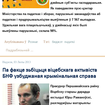
дзейныя суб’екты гаспадараньня.
Як паведамляе прэс-цэнтар
Міністэрства па падатках і зборах, парушэньні заканадаўства аб
падатках і прадпрымальніцтве выяўленыя ў 7 567 выпадках.
Удзельная вага плацельшчыкаў, у дзейнасьці якіх былі
выяўлены парушэньні, склала 98%.
Апублікавана ў
Рознае
Тэгі:
бюджэт
падаткі
Падрабязьней ...
Нядзеля, 03 Люты 2013
Па факце зьбіцьця віцебскага актывіста
БНФ узбуджаная крымінальная справа
Пракурор Першамайскага раёну
Віцебску старшы дарадца
юстыцыі Юры Раманоўскі,
разгледзеўшы матэрыялы