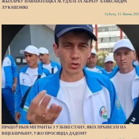
ЖЫХАРКУ НАВАПОЛАЦКА АСУДЗІЛІ ЗА АБРАЗУ АЛЯКСАНДРА
ЛУКАШЭНКІ
Субота, 11 Ліпень 202
ПРАЦОЎНЫЯ МІГРАНТЫ З УЗБІКЕСТАНУ, ЯКІХ ПРЫВЕЗЛІ НА
ВІЦЕБШЧЫНУ, УЖО ПРОСЯЦЦА ДАДОМУ