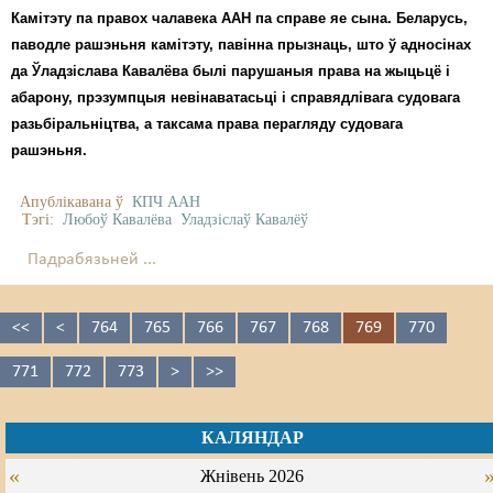
Камітэту па правох чалавека ААН па справе яе сына. Беларусь,
паводле рашэньня камітэту, павінна прызнаць, што ў адносінах
да Ўладзіслава Кавалёва былі парушаныя права на жыцьцё і
абарону, прэзумпцыя невінаватасьці і справядлівага судовага
разьбіральніцтва, а таксама права перагляду судовага
рашэньня.
Апублікавана ў
КПЧ ААН
Тэгі:
Любоў Кавалёва
Уладзіслаў Кавалёў
Падрабязьней ...
<<
<
764
765
766
767
768
769
770
771
772
773
>
>>
КАЛЯНДАР
«
Жнівень 2026