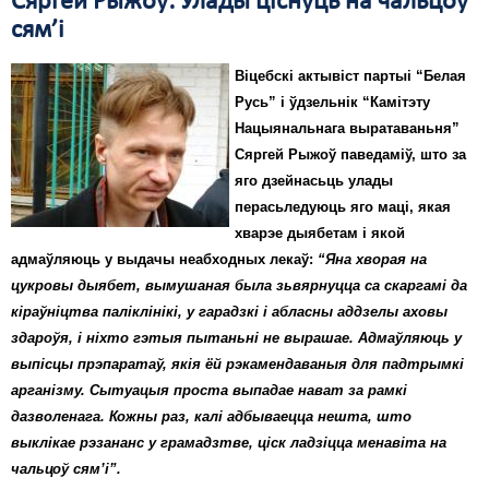
Сяргей Рыжоў: Улады ціснуць на чальцоў
сям’і
Віцебскі актывіст партыі “Белая
Русь” і ўдзельнік “Камітэту
Нацыянальнага выратаваньня”
Сяргей Рыжоў паведаміў, што за
яго дзейнасьць улады
перасьледуюць яго маці, якая
хварэе дыябетам і якой
адмаўляюць у выдачы неабходных лекаў:
“Яна хворая на
цукровы дыябет, вымушаная была зьвярнуцца са скаргамі да
кіраўніцтва паліклінікі, у гарадзкі і абласны аддзелы аховы
здароўя, і ніхто гэтыя пытаньні не вырашае. Адмаўляюць у
выпісцы прэпаратаў, якія ёй рэкамендаваныя для падтрымкі
арганізму. Сытуацыя проста выпадае нават за рамкі
дазволенага. Кожны раз, калі адбываецца нешта, што
выклікае рэзананс у грамадзтве, ціск ладзіцца менавіта на
чальцоў сям’і”.