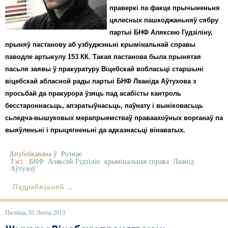
праверкі па факце прычыненьня
цялесных пашкоджаньняў сябру
партыі БНФ Аляксею Гудзіліну,
прыняў пастанову аб узбуджэньні крымінальнай справы
паводле артыкулу 153 КК. Такая пастанова была прынятая
пасьля заявы ў пракуратуру Віцебскай вобласьці старшыні
віцебскай абласной рады партыі БНФ Леаніда Аўтухова з
просьбай да пракурора ўзяць пад асабісты кантроль
бесстароннасьць, апэратыўнасьць, паўнату і выніковасьць
сьледча-вышуковых мерапрыемстваў праваахоўных ворганаў па
выяўленьні і прыцягненьні да адказнасьці вінаватых.
Апублікавана ў
Рознае
Тэгі:
БНФ
Аляксей Гудзілін
крымінальная справа
Леанід
Аўтухоў
Падрабязьней ...
Пятніца, 01 Люты 2013