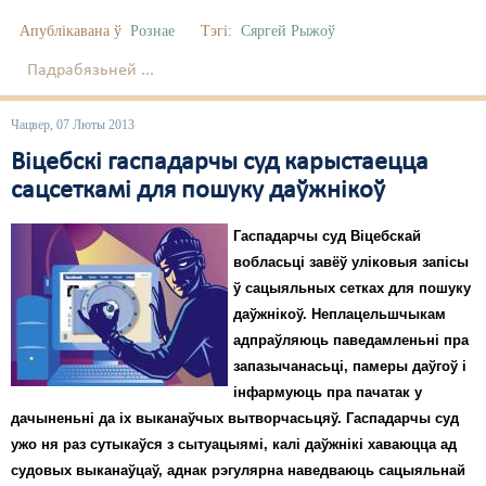
Апублікавана ў
Рознае
Тэгі:
Сяргей Рыжоў
Падрабязьней ...
Чацвер, 07 Люты 2013
Віцебскі гаспадарчы суд карыстаецца
сацсеткамі для пошуку даўжнікоў
Гаспадарчы суд Віцебскай
вобласьці завёў уліковыя запісы
ў сацыяльных сетках для пошуку
даўжнікоў. Неплацельшчыкам
адпраўляюць паведамленьні пра
запазычанасьці, памеры даўгоў і
інфармуюць пра пачатак у
дачыненьні да іх выканаўчых вытворчасьцяў. Гаспадарчы суд
ужо ня раз сутыкаўся з сытуацыямі, калі даўжнікі хаваюцца ад
судовых выканаўцаў, аднак рэгулярна наведваюць сацыяльнай