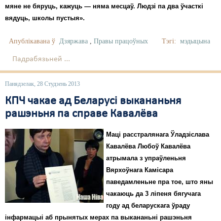
мяне не бяруць, кажуць — няма месцаў. Людзі па два ўчасткі
вядуць, школы пустыя».
Апублікавана ў
Дзяржава
,
Правы працоўных
Тэгі:
мэдыцына
Падрабязьней ...
Панядзелак, 28 Студзень 2013
КПЧ чакае ад Беларусі выкананьня
рашэньня па справе Кавалёва
Маці расстралянага Ўладзіслава
Кавалёва Любоў Кавалёва
атрымала з упраўленьня
Вярхоўнага Камісара
паведамленьне пра тое, што яны
чакаюць да 3 ліпеня бягучага
году ад беларускага ўраду
інфармацыі аб прынятых мерах па выкананьні рашэньня