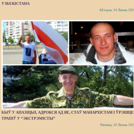
УЗБЕКІСТАНА
Аўторак, 14 Ліпень 202
БЫЎ У АПАЗІЦЫІ, АДРОКСЯ АД ЯЕ, СТАЎ МАНАРХІСТАМ І ЎРЭШЦЕ
ТРАПІЎ У “ЭКСТРЭМІСТЫ”
Пятніца, 10 Ліпень 202