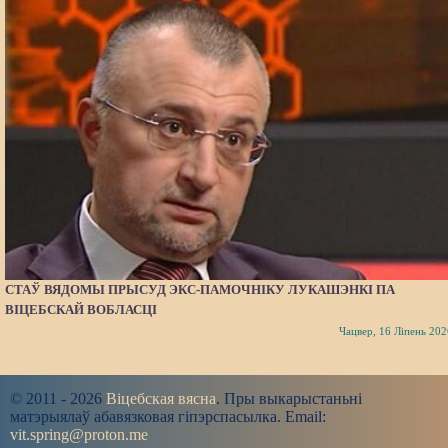
СТАЎ ВЯДОМЫ ПРЫСУД ЭКС-ПАМОЧНІКУ ЛУКАШЭНКІ ПА
ВІЦЕБСКАЙ ВОБЛАСЦІ
Чацвер, 16 Ліпень 202
© 2011 - 2026
Віцебская вясна
. Пры выкарыстаньні
матэрыялаў абавязковая гіпэрспасылка. Email:
vit.spring@proton.me