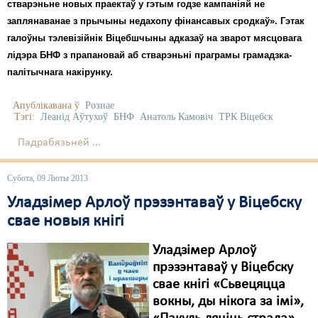
Карная псыхіятрыя
стварэньне новых праектаў у гэтым годзе кампаніяй не
заплянаванае з прычыны недахопу фінансавых сродкаў». Гэтак
КПЧ ААН
галоўны тэлевізійнік Віцебшчыны адказаў на зварот мясцовага
лідэра БНФ з прапановай аб стварэньні праграмы грамадзка-
Культурныя правы
палітычнага накірунку.
ЛПП
Апублікавана ў
Рознае
Мігранты
Тэгі:
Леанід Аўтухоў
БНФ
Анатоль Камовіч
ТРК Віцебск
Падрабязьней ...
Мірныя сходы
Палітвязьні
Субота, 09 Люты 2013
Уладзімер Арлоў прэзэнтаваў у Віцебску
Праваабаронцы
свае новыя кнігі
Правы дзіцяці
Уладзімер Арлоў
Пэнітэнцыярная сыстэма
прэзэнтаваў у Віцебску
свае кнігі «Сьвецяцца
Распальваньне варожасьці
вокны, ды нікога за імі»,
Рознае