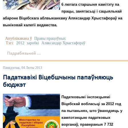
6 лютага старшыня камітэту па
працы, занятасьці і сацыяльнай
абароне Віцебскага аблвыканкаму Аляксандар Хрыстафораў на
выніковай калегіі ведамства.
Апублікавана ў
Правы працоўных
Тэгі:
2012
заробкі
Аляксандар Хрыстафораў
Падрабязьней ...
Панядзелак, 04 Люты 2013
Падаткавікі Віцебшчыны папаўняюць
бюджэт
Падатковымі інспэкцыямі
Віцебскай вобласьці за 2012 год
па пытаньнях, што ўваходзяць у
кампэтэнцыю падатковых
ворганаў, правераныя 7 732