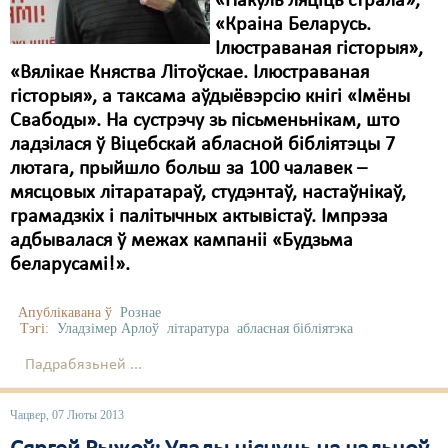
«Пакуль ляціць страла»,
«Краіна Беларусь.
Свабода слова
Ілюстраваная гісторыя»,
«Вялікае Княства Літоўскае. Ілюстраваная
Свабода сумленьня
гісторыя», а таксама аўдыёвэрсію кнігі «Імёны
Суд
Свабоды». На сустрэчу зь пісьменьнікам, што
ладзілася ў Віцебскай абласной бібліятэцы 7
Сьмяротнае пакараньне
лютага, прыйшло больш за 100 чалавек –
мясцовых літаратараў, студэнтаў, настаўнікаў,
Экалёгія
грамадзкіх і палітычных актывістаў. Імпрэза
Правы працоўных
адбывалася ў межах кампаніі «Будзьма
беларусамі!».
Сацыяльныя правы
Апублікавана ў
Рознае
Тэгі:
Уладзімер Арлоў
літаратура
абласная бібліятэка
Падрабязьней ...
Чацвер, 07 Люты 2013