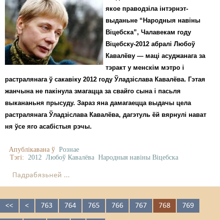
якое праводзіла інтэрнэт-
выданьне “Народныя навіны
Віцебска”, Чалавекам году
Віцебску-2012 абралі Любоў
Кавалёву — маці асуджанага за
тэракт у менскім мэтро і
растралянага ў сакавіку 2012 году Ўладзіслава Кавалёва. Гэтая
жанчына не пакінула змагацца за свайго сына і пасьля
выкананьня прысуду. Зараз яна дамагаецца выдачы цела
растралянага Ўладзіслава Кавалёва, дагэтуль ёй вярнулі нават
ня ўсе яго асабістыя рэчы.
Апублікавана ў
Рознае
Тэгі:
2012
Любоў Кавалёва
Народныя навіны Віцебска
Падрабязьней ...
<<
<
763
764
765
766
767
768
769