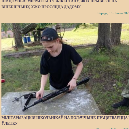
ПРАЦОЎНЫЯ МІГРАНТЫ З УЗБІКЕСТАНУ, ЯКІХ ПРЫВЕЗЛІ НА
ВІЦЕБШЧЫНУ, УЖО ПРОСЯЦЦА ДАДОМУ
Серада, 15 Ліпень 202
МІЛІТАРЫЗАЦЫЯ ШКОЛЬНІКАЎ НА ПОЛАЧЧЫНЕ ПРАЦЯГВАЕЦЦА 
ЎЛЕТКУ