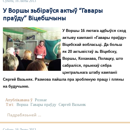
Субота, 16 Люты 2013
У Воршы зьбіраўся актыў “Гавары
праўду” Віцебшчыны
У Воршы 16 лютага адбыўся сход
актыву кампаніі «Гавары праўду»
Віцебскай вобласьці. Да больш
як 20 актывістаў зь Віцебску,
Воршы, Коханава, Полацку, што
сабраліся, прыехаў сябра
цэнтральнага штабу кампаніі
Сяргей Вазьняк. Размова пайшла пра зробленую працу і пляны
на будучыню.
Апублікавана ў
Рознае
Тэгі:
Ворша
Гавары праўду
Сяргей Вазьняк
Падрабязьней ...
Субота, 16 Люты 2013