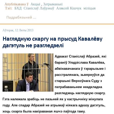
Апублікавана ў
Акцыі
,
Затрыманьні
Тэгі:
БХД
Станіслаў Лаўрэнаў
Аляксей Кішчук
міліцыя
Падрабязьней ...
Аўторак, 12 Люты 2013
Наглядную скаргу на прысуд Кавалёву
дагэтуль не разгледзелі
Адвакат Станіслаў Абразей, які
бараніў Уладзіслава Кавалёва,
абвінавачанага ў тэрарызьме і
расстралянага, зьвярнуўся да
старшыні Вярхоўнага Суду з
патрабаваньнем неадкладна
разгледзець наглядную скаргу.
Гэта належала зрабіць не пазьней як у кастрычніку мінулага
году. Але спадар Абразей не атрымаў ніякага адказу дагэтуль,
хоць скарга была накіраваная яшчэ паўгода таму.