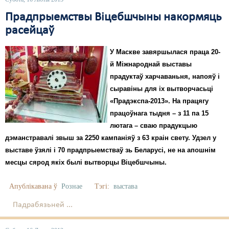
Прадпрыемствы Віцебшчыны накормяць
расейцаў
У Маскве завяршылася праца 20-
й Міжнароднай выставы
прадуктаў харчаваньня, напояў і
сыравіны для іх вытворчасьці
«Прадэкспа-2013». На працягу
працоўнага тыдня – з 11 па 15
лютага – сваю прадукцыю
дэманстравалі звыш за 2250 кампаніяў з 63 краін свету. Удзел у
выставе ўзялі і 70 прадпрыемстваў зь Беларусі, не на апошнім
месцы сярод якіх былі вытворцы Віцебшчыны.
Апублікавана ў
Рознае
Тэгі:
выстава
Падрабязьней ...