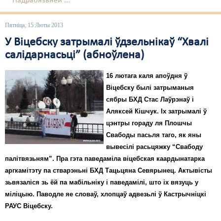
Падрабязьней ...
Пятніца, 15 Люты 2013
У Віцебску затрымалі ўдзельнікаў “Хвалі
салідарнасьці” (абноўлена)
16 лютага каля апоўдня ў
Віцебску былі затрыманыя
сябры БХД Стас Лаўрэнаў і
Аляксей Кішчук. Іх затрымалі ў
цэнтры гораду ля Плошчы
Свабоды пасьля таго, як яны
вывесілі расьцяжку “Свабоду
палітвязьням”. Пра гэта паведаміла віцебская каардынатарка
аргкамітэту па стварэньні БХД Тацьцяна Севярынец. Актывісты
зьвязаліся зь ёй па мабільніку і паведамілі, што іх вязуць у
міліцыю. Паводле яе словаў, хлопцаў адвезьлі ў Кастрычніцкі
РАУС Віцебску.