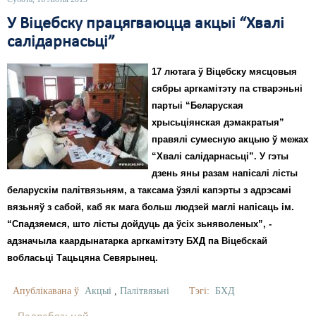
У Віцебску працягваюцца акцыі “Хвалі
салідарнасьці”
17 лютага ў Віцебску мясцовыя
сябры аргкамітэту па стварэньні
партыі “Беларуская
хрысьціянская дэмакратыя”
правялі сумесную акцыю ў межах
“Хвалі салідарнасьці”. У гэты
дзень яны разам напісалі лісты
беларускім палітвязьням, а таксама ўзялі капэрты з адрэсамі
вязьняў з сабой, каб як мага больш людзей маглі напісаць ім.
“Спадзяемся, што лісты дойдуць да ўсіх зьняволеных”, -
адзначыла каардынатарка аргкамітэту БХД па Віцебскай
вобласьці Тацьцяна Севярынец.
Апублікавана ў
Акцыі
,
Палітвязьні
Тэгі:
БХД