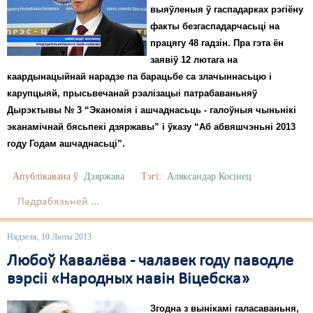
выяўленыя ў гаспадарках рэгіёну
факты безгаспадарчасьці на
працягу 48 гадзін. Пра гэта ён
заявіў 12 лютага на
каардынацыйнай нарадзе па барацьбе са злачыннасьцю і
карупцыяй, прысьвечанай рэалізацыі патрабаваньняў
Дырэктывы № 3 “Эканомія і ашчаднасьць - галоўныя чыньнікі
эканамічнай бясьпекі дзяржавы” і ўказу “Аб абвяшчэньні 2013
году Годам ашчаднасьці”.
Апублікавана ў
Дзяржава
Тэгі:
Аляксандар Косінец
Падрабязьней ...
Нядзеля, 10 Люты 2013
Любоў Кавалёва - чалавек году паводле
вэрсіі «Народных навін Віцебска»
Згодна з вынікамі галасаваньня,