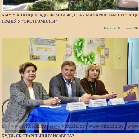
БЫЎ У АПАЗІЦЫІ, АДРОКСЯ АД ЯЕ, СТАЎ МАНАРХІСТАМ І ЎРЭШЦЕ
ТРАПІЎ У “ЭКСТРЭМІСТЫ”
Пятніца, 10 Ліпень 202
БУДЗЬ ЯК СТАРШЫНЯ РАЙСАВЕТА?