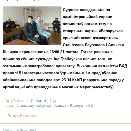
Свабода слова
Судовае паседжаньне па
адміністрацыйнай справе
Свабода сумленьня
актывістаў аргкамітэту па
стварэньні партыі «Беларуская
Суд
хрысьціянская дэмакратыя»
Сьмяротнае пакараньне
Станіслава Лаўрэнава і Аляксея
Кішчука перанесенае на 16:00 21 лютага. Гэткае рашэньне
Экалёгія
прыняла сёньня судзьдзя Іна Грабоўская пасьля таго, як
затрыманыя запатрабавалі адвакатаў. Выходныя актывісты БХД
Правы працоўных
правялі ў ізалятары часовага ўтрыманьня. Ім прад’яўленае
абвінавачваньне паводле арт. 23.34 КаАП (парушэньне парадку
Сацыяльныя правы
арганізацыі або правядзеньня масавых мерапрыемстваў).
Апублікавана ў
Акцыі
,
Суд
Тэгі:
Станіслаў Лаўрэнаў
Аляксей Кішчук
БХД
Падрабязьней ...
Субота, 16 Люты 2013