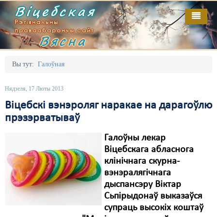
Віцебская
Рэгіянальны
праваабарончы сайт
Вясна
Галоўная
Выданьні
Адміністрацыйны перасьлед
Вы тут:
Галоўная
Відэа
Акцыі
Нядзеля, 17 Люты 2013
Кантакт
Безбар'ернае асяродзьдзе
Віцебскі вэнэроляг наракае на дарагоўлю
прэзэрватываў
Пра нас
Выбары
Галоўны лекар
RSS
Грамадзянскія ініцыятывы
Віцебскага абласнога
Дзяржава
клінічнага скурна-
вэнэралягічнага
Дыскрымінацыя
дыспансэру Віктар
Сьпірыдонаў выказаўся
Затрыманьні
супраць высокіх коштаў