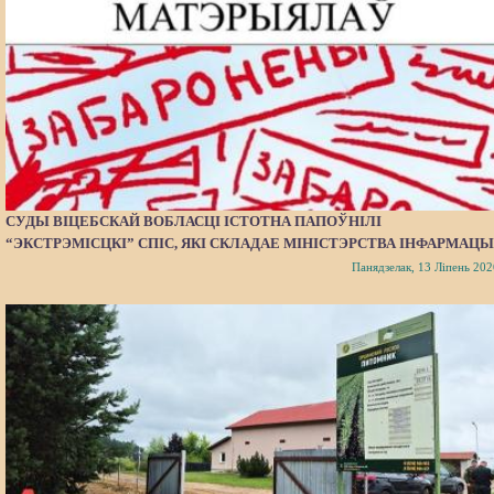
СУДЫ ВІЦЕБСКАЙ ВОБЛАСЦІ ІСТОТНА ПАПОЎНІЛІ
“ЭКСТРЭМІСЦКІ” СПІС, ЯКІ СКЛАДАЕ МІНІСТЭРСТВА ІНФАРМАЦЫ
Панядзелак, 13 Ліпень 202