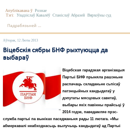
Апублікавана ў
Рознае
Тэгі:
Уладзіслаў Кавалёў
Станіслаў Абразей
Вярхоўны суд
Падрабязьней ...
Аўторак, 12 Люты 2013
Віцебскія сябры БНФ рыхтуюцца да
выбараў
Віцебская гарадзкая арганізацыя
Партыі БНФ прыняла рашэньне
распачаць складаньне сьпісаў
патэнцыйных кандыдатаў у
дэпутаты мясцовых саветаў,
выбары якіх павінны прайсьці ў
2014 годзе, паведамляе прэс-
служба партыі па выніках паседжаньня рады 11 лютага. «Мы
абмеркавалі неабходнасьць вылучыць кандыдатаў ад Партыі