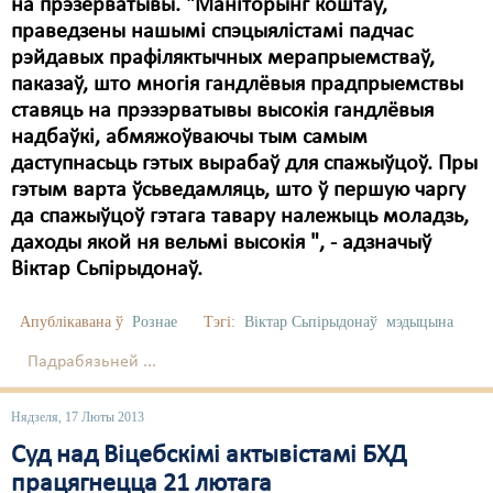
Карная псыхіятрыя
на прэзерватывы. "Маніторынг коштаў,
праведзены нашымі спэцыялістамі падчас
КПЧ ААН
рэйдавых прафіляктычных мерапрыемстваў,
паказаў, што многія гандлёвыя прадпрыемствы
Культурныя правы
ставяць на прэзэрватывы высокія гандлёвыя
ЛПП
надбаўкі, абмяжоўваючы тым самым
даступнасьць гэтых вырабаў для спажыўцоў. Пры
Мігранты
гэтым варта ўсьведамляць, што ў першую чаргу
да спажыўцоў гэтага тавару належыць моладзь,
Мірныя сходы
даходы якой ня вельмі высокія ", - адзначыў
Палітвязьні
Віктар Сьпірыдонаў.
Праваабаронцы
Апублікавана ў
Рознае
Тэгі:
Віктар Сьпірыдонаў
мэдыцына
Правы дзіцяці
Падрабязьней ...
Пэнітэнцыярная сыстэма
Нядзеля, 17 Люты 2013
Распальваньне варожасьці
Суд над Віцебскімі актывістамі БХД
працягнецца 21 лютага
Рознае