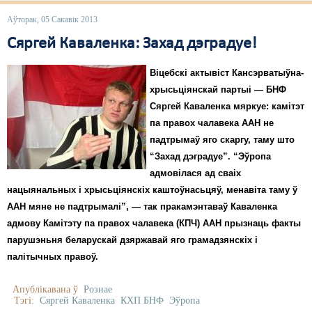
Аўторак, 05 Сакавік 2013
Сяргей Каваленка: Захад дэградуе!
Віцебскі актывіст Кансэрватыўна-
хрысьціянскай партыі — БНФ
Сяргей Каваленка мяркуе: камітэт
па правох чалавека ААН не
падтрымаў яго скаргу, таму што
“Захад дэградуе”. “Эўропа
адмовілася ад сваіх
нацыянальных і хрысьціянскіх каштоўнасьцяў, менавіта таму ў
ААН мяне не падтрымалі”, — так пракамэнтаваў Каваленка
адмову Камітэту па правох чалавека (КПЧ) ААН прызнаць факты
парушэньня беларускай дзяржавай яго грамадзянскіх і
палітычных правоў.
Апублікавана ў
Рознае
Тэгі:
Сяргей Каваленка
КХП БНФ
Эўропа