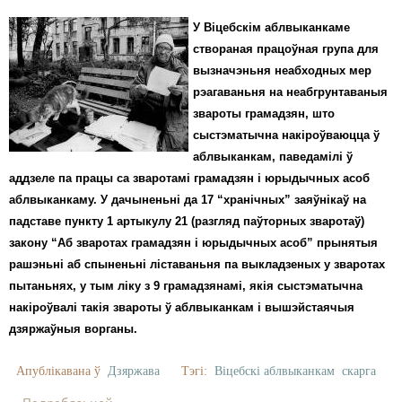
У Віцебскім аблвыканкаме
створаная працоўная група для
вызначэньня неабходных мер
рэагаваньня на неабгрунтаваныя
звароты грамадзян, што
сыстэматычна накіроўваюцца ў
аблвыканкам, паведамілі ў
аддзеле па працы са зваротамі грамадзян і юрыдычных асоб
аблвыканкаму. У дачыненьні да 17 “хранічных” заяўнікаў на
падставе пункту 1 артыкулу 21 (разгляд паўторных зваротаў)
закону “Аб зваротах грамадзян і юрыдычных асоб” прынятыя
рашэньні аб спыненьні ліставаньня па выкладзеных у зваротах
пытаньнях, у тым ліку з 9 грамадзянамі, якія сыстэматычна
накіроўвалі такія звароты ў аблвыканкам і вышэйстаячыя
дзяржаўныя ворганы.
Апублікавана ў
Дзяржава
Тэгі:
Віцебскі аблвыканкам
скарга