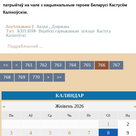
патрыётаў на чале з нацыянальным героем Беларусі Кастусём
Каліноўскім.
Апублікавана ў
Акцыі
,
Дзяржава
Тэгі:
КХП БНФ
Віцебскі гарвыканкам
шэсьце
Кастусь
Каліноўскі
Падрабязьней ...
<<
<
761
762
763
764
765
766
767
768
769
770
>
>>
КАЛЯНДАР
«
Жнівень 2026
Пн
Аў
Ср
Чц
Пт
Сб
Нд
1
2
3
4
5
6
7
8
9