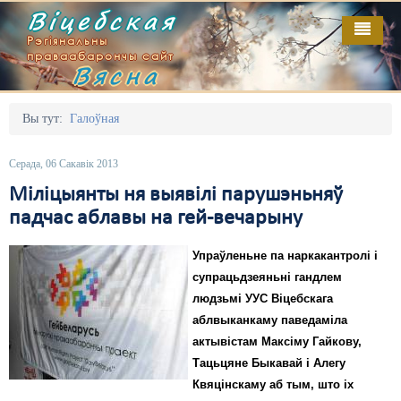
Віцебская
Рэгіянальны
праваабарончы сайт
Вясна
Галоўная
Выданьні
Адміністрацыйны перасьлед
Вы тут:
Галоўная
Відэа
Акцыі
Серада, 06 Сакавік 2013
Кантакт
Безбар'ернае асяродзьдзе
Міліцыянты ня выявілі парушэньняў
падчас аблавы на гей-вечарыну
Пра нас
Выбары
Упраўленьне па наркакантролі і
RSS
Грамадзянскія ініцыятывы
супрацьдзеяньні гандлем
Дзяржава
людзьмі УУС Віцебскага
аблвыканкаму паведаміла
Дыскрымінацыя
актывістам Максіму Гайкову,
Тацьцяне Быкавай і Алегу
Затрыманьні
Квяцінскаму аб тым, што іх