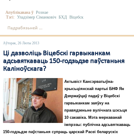
Апублікавана ў
Рознае
Тэгі:
Уладзімер Сіманковіч
БХД
Віцебск
Падрабязьней ...
Аўторак, 26 Люты 2013
Ці дазволіць Віцебскі гарвыканкам
адсьвяткаваць 150-годзьдзе паўстаньня
Каліноўскага?
Актывіст Кансэрватыўна-
хрысьціянскай партыі БНФ Ян
Дзяржаўцаў падаў у Віцебскі
гарвыканкам заяўку на
правядзеньне вулічнага шэсьця
10 сакавіка. Мэта меркаванай
імпрэзы: публічна адсьвяткаваць
150-годзьдзе паўстаньня супраць царскай Расеі беларускіх