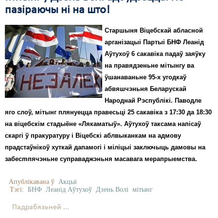
пазіраючы ні на што!
Свабода слова
Старшыня Віцебскай абласной
Свабода сумленьня
арганізацыі Партыі БНФ Леанід
Аўтухоў 6 сакавіка падаў заяўку
Суд
на правядзеньне мітынгу ва
Сьмяротнае пакараньне
ўшанаваньне 95-х угодкаў
абвяшчэньня Беларускай
Экалёгія
Народнай Рэспублікі. Паводле
яго слоў, мітынг плянуецца правесьці 25 сакавіка з 17:30 да 18:30
Правы працоўных
на віцебскім стадыёне «Лякаматыў». Аўтухоў таксама напісаў
Сацыяльныя правы
скаргі ў пракуратуру і Віцебскі аблвыканкам на адмову
прадстаўнікоў хуткай дапамогі і міліцыі заключыць дамовы на
забесmпячэньне суправаджэньня масавага мерапрыемства.
Апублікавана ў
Акцыі
Тэгі:
БНФ
Леанід Аўтухоў
Дзень Волі
мітынг
Падрабязьней ...