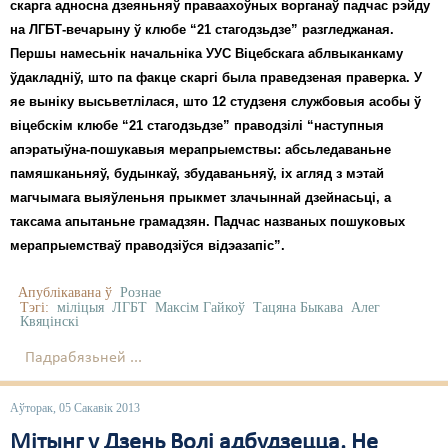
Карная псыхіятрыя
скарга адносна дзеяньняў праваахоўных ворганаў падчас рэйду
на ЛГБТ-вечарыну ў клюбе “21 стагодзьдзе” разгледжаная.
КПЧ ААН
Першы намесьнік начальніка УУС Віцебскага аблвыканкаму
ўдакладніў, што па факце скаргі была праведзеная праверка. У
Культурныя правы
яе выніку высьветлілася, што 12 студзеня службовыя асобы ў
ЛПП
віцебскім клюбе “21 стагодзьдзе” праводзілі “наступныя
апэратыўна-пошукавыя мерапрыемствы: абсьледаваньне
Мігранты
памяшканьняў, будынкаў, збудаваньняў, іх агляд з мэтай
магчымага выяўленьня прыкмет злачыннай дзейнасьці, а
Мірныя сходы
таксама апытаньне грамадзян. Падчас названых пошуковых
Палітвязьні
мерапрыемстваў праводзіўся відэазапіс”.
Праваабаронцы
Апублікавана ў
Рознае
Тэгі:
міліцыя
ЛГБТ
Максім Гайкоў
Тацяна Быкава
Алег
Квяцінскі
Правы дзіцяці
Падрабязьней ...
Пэнітэнцыярная сыстэма
Распальваньне варожасьці
Аўторак, 05 Сакавік 2013
Мітынг у Дзень Волі адбудзецца. Не
Рознае