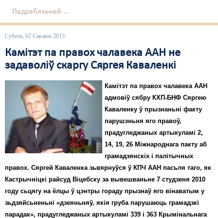
Падрабязьней ...
Субота, 02 Сакавік 2013
Камітэт па правох чалавека ААН не
задаволіў скаргу Сяргея Каваленкі
Камітэт па правох чалавека ААН
адмовіў сябру КХП-БНФ Сяргею
Каваленку ў прызнаньні факту
парушэньня яго правоў,
прадугледжаных артыкуламі 2,
14, 19, 26 Міжнароднага пакту аб
грамадзянскіх і палітычных
правох. Сяргей Каваленка зьвярнуўся ў КПЧ ААН пасьля таго, як
Кастрычніцкі райсуд Віцебску за вывешваньне 7 студзеня 2010
году сьцягу на ёлцы ў цэнтры гораду прызнаў яго вінаватым у
зьдзяйсьненьні «дзеяньняў, якія груба парушаюць грамадзкі
парадак», прадугледжаных артыкуламі 339 і 363 Крымінальнага