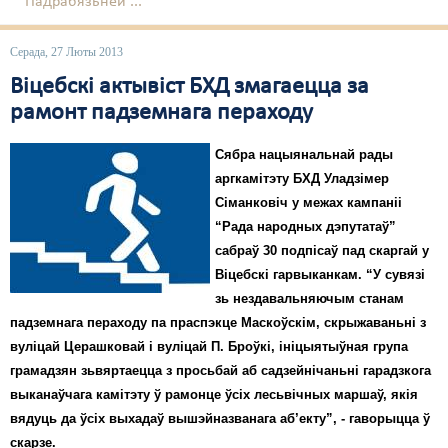
Падрабязьней ...
Серада, 27 Люты 2013
Віцебскі актывіст БХД змагаецца за
рамонт падземнага пераходу
Сябра нацыянальнай рады
аргкамітэту БХД Уладзімер
Сіманковіч у межах кампаніі
“Рада народных дэпутатаў”
сабраў 30 подпісаў пад скаргай у
Віцебскі гарвыканкам. “У сувязі
зь нездавальняючым станам
падземнага пераходу па праспэкце Маскоўскім, скрыжаваньні з
вуліцай Церашковай і вуліцай П. Броўкі, ініцыятыўная група
грамадзян зьвяртаецца з просьбай аб садзейнічаньні гарадзкога
выканаўчага камітэту ў рамонце ўсіх лесьвічных маршаў, якія
вядуць да ўсіх выхадаў вышэйназванага аб’екту”, - гаворыцца ў
скарзе.