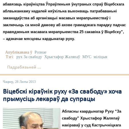
абавязаць кіраўніцтва Ўпраўленьня ўнутраных спраў Віцебскага
аблвыканкаму надалей няўхільна выконваць патрабаваньні
заканадаўства аб арганізацыі масавых мерапрыемстваў і
заключыць са мной дамову аб ахове грамадзкага парадку падчас
правядзеньня масавага мерапрыемства 25 сакавіка ў Віцебску”,
– адзначае мясцовы кардынатар руху.
Апублікавана ў
Рознае
Тэгі:
рух За свабоду
Хрыстафор Жаляпаў
МУС
міліцыя
Падрабязьней ...
Чацвер, 28 Люты 2013
Віцебскі кіраўнік руху «За свабоду» хоча
прымусіць лекараў да супрацы
Абласны каардынатар Руху “За
свабоду” Хрыстафор Жаляпаў
накіраваў у суд Кастрычніцкага