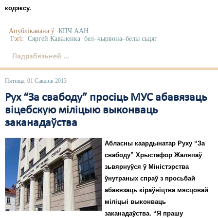
кодэксу.
Апублікавана ў
КПЧ ААН
Тэгі:
Сяргей Каваленка
бел–чырвона–белы сьцяг
Падрабязьней ...
Пятніца, 01 Сакавік 2013
Рух “За свабоду” просіць МУС абавязаць
віцебскую міліцыю выконваць
заканадаўства
Абласны каардынатар Руху “За
свабоду” Хрыстафор Жаляпаў
зьвярнуўся ў Міністэрства
ўнутраных спраў з просьбай
абавязаць кіраўніцтва мясцовай
міліцыі выконваць
заканадаўства. “Я прашу