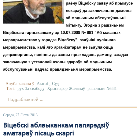
раёну Віцебску заяву аб прымусе
лекараў да заключэньня дамовы
аб мэдычным абслугоўваньні
мітынгу. Згодна з рашэньнем
Віцебскага гарвыканкаму ад 10.07.2009 № 881 “Аб масавых
мерапрыемствах у горадзе Віцебску”, заяўнікі вулічнага
мерапрыемства, калі яго арганізатарам не зьяўляюцца
дзяржворганы, павінны да заявы прыкладаць дамову, загадзя
заключаную з установай аховы здароўя аб мэдычным
абслугоўваньні падчас правядзеньня мерапрыемства.
Апублікавана ў
Акцыі
,
Суд
Тэгі:
рух За свабоду
Хрыстафор Жаляпаў
рашэньне №881
Падрабязьней ...
Серада, 27 Люты 2013
Віцебскі аблвыканкам папярэдзіў
аматараў пісаць скаргі