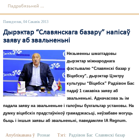
Падрабязьней ...
Панядзелак, 04 Сакавік 2013
Дырэктар “Славянскага базару” напісаў
заяву аб звальненьні
Нязьменны шматгадовы
дырэктар міжнароднага
фэстывалю “Славянскі базар у
Віцебску”, дырэктар Цэнтру
культуры “Віцебск” Радзівон Бас
падаў 1 сакавіка заяву аб
звальненьні. Адначасова зь ім
падала заяву на звальненьне і галоўны бухгальтар установы. На
думку віцебскіх прадстаўнікоў грамадзкасьці, неўзабаве могуць
быць і іншыя заявы аб звальненьні
, паведамляе ІА Regnum.
Апублікавана ў
Рознае
Тэгі:
Радзівон Бас
Славянскі базар