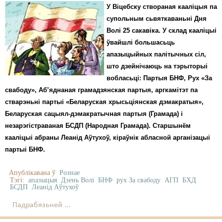
У Віцебску створаная кааліцыя па
супольным сьвяткаваньні Дня
Волі 25 сакавіка. У склад кааліцыі
ўвайшлі большасьць
апазыцыйных палітычных сіл,
што дзейнічаюць на тэрыторыі
вобласьці: Партыя БНФ, Рух «За
свабоду», Аб’яднаная грамадзянская партыя, аргкамітэт па
стварэньні партыі «Беларуская хрысьціянская дэмакратыя»,
Беларуская сацыял-дэмакратычная партыя (Грамада) і
незарэгістраваная БСДП (Народная Грамада). Старшынём
кааліцыі абраны Леанід Аўтухоў, кіраўнік абласной арганізацыі
партыі БНФ.
Апублікавана ў
Рознае
Тэгі:
апазыцыя
Дзень Волі
БНФ
рух За свабоду
АГП
БХД
БСДП
Леанід Аўтухоў
Падрабязьней ...