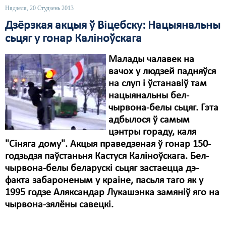
Нядзеля, 20 Студзень 2013
Дзёрзкая акцыя ў Віцебску: Нацыянальны
сьцяг у гонар Каліноўскага
Малады чалавек на
вачох у людзей падняўся
на слуп і ўстанавіў там
нацыянальны бел-
чырвона-белы сьцяг. Гэта
адбылося ў самым
цэнтры гораду, каля
"Сіняга дому". Акцыя праведзеная ў гонар 150-
годзьдзя паўстаньня Кастуся Каліноўскага. Бел-
чырвона-белы беларускі сьцяг застаецца дэ-
факта забароненым у краіне, пасьля таго як у
1995 годзе Аляксандар Лукашэнка замяніў яго на
чырвона-зялёны савецкі.