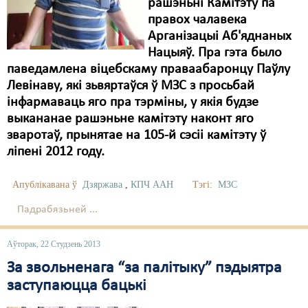
рашэньні Камітэту па
правох чалавека
Арганізацыі Аб'яднаных
Нацыяў. Пра гэта было
паведамлена віцебскаму праваабаронцу Паўлу
Левінаву, які зьвяртаўся ў МЗС з просьбай
інфармаваць яго пра тэрміны, у якія будзе
выкананае рашэньне камітэту наконт яго
зваротаў, прынятае на 105-й сэсіі камітэту ў
ліпені 2012 году.
Апублікавана ў
Дзяржава
,
КПЧ ААН
Тэгі:
МЗС
Падрабязьней ...
Аўторак, 22 Студзень 2013
За звольненага “за палітыку” пэдыятра
заступаюцца бацькі