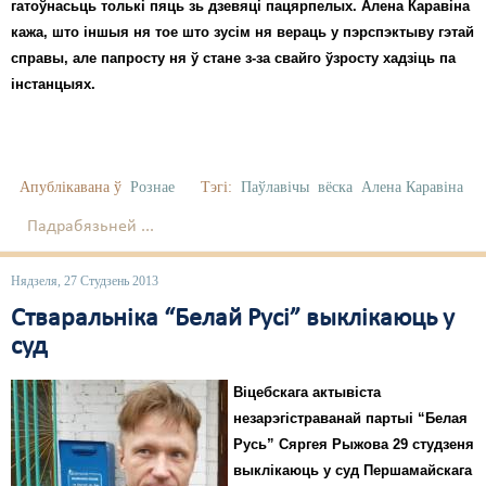
Карная псыхіятрыя
гатоўнасьць толькі пяць зь дзевяці пацярпелых. Алена Каравіна
кажа, што іншыя ня тое што зусім ня вераць у пэрспэктыву гэтай
КПЧ ААН
справы, але папросту ня ў стане з-за свайго ўзросту хадзіць па
інстанцыях.
Культурныя правы
ЛПП
Мігранты
Апублікавана ў
Рознае
Тэгі:
Паўлавічы
вёска
Алена Каравіна
Мірныя сходы
Падрабязьней ...
Палітвязьні
Нядзеля, 27 Студзень 2013
Праваабаронцы
Стваральніка “Белай Русі” выклікаюць у
суд
Правы дзіцяці
Пэнітэнцыярная сыстэма
Віцебскага актывіста
незарэгістраванай партыі “Белая
Распальваньне варожасьці
Русь” Сяргея Рыжова 29 студзеня
выклікаюць у суд Першамайскага
Рознае