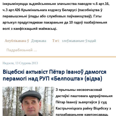
інкрымінуецца зьдзяйсьненьне злачынства паводле ч.6 арт.16,
ч.3 арт.426 Крымінальнага кодэксу Беларусі (пасобніцтва ў
перавышэньні ўлады або службовых паўнамоцтваў). Гэты
артыкул прадугледжвае пакараньне да 10 гадоў пазбаўленьня
волі з канфіскацыяй маёмасьці.
Апублікавана ў
Дзяржава
Тэгі:
злоўжываньне ўладай
Падрабязьней ...
Нядзеля, 13 Студзень 2013
Віцебскі актывіст Пётар Іваноў дамогся
перамогі над РУП «Белпошта» (відэа)
З прычыны несвоечасовай
дастаўкі паштовага адпраўленьня
Пётар Іваноў зьвяртаўся ў суд
Кастрычніцкага раёну Віцебску з
патрабаваньнем кампэнсаваць