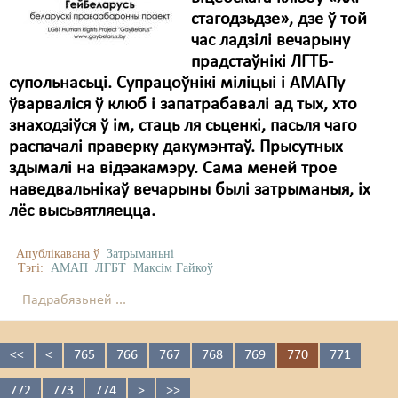
стагодзьдзе», дзе ў той
час ладзілі вечарыну
прадстаўнікі ЛГТБ-
супольнасьці. Супрацоўнікі міліцыі і АМАПу
ўварваліся ў клюб і запатрабавалі ад тых, хто
знаходзіўся ў ім, стаць ля сьценкі, пасьля чаго
распачалі праверку дакумэнтаў. Прысутных
здымалі на відэакамэру. Сама меней трое
наведвальнікаў вечарыны былі затрыманыя, іх
лёс высьвятляецца.
Апублікавана ў
Затрыманьні
Тэгі:
АМАП
ЛГБТ
Максім Гайкоў
Падрабязьней ...
<<
<
765
766
767
768
769
770
771
772
773
774
>
>>