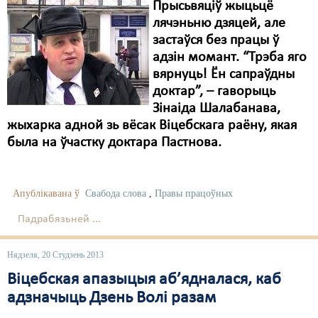
Прысьвяціў жыцьцё
лячэньню дзяцей, але
застаўся без працы ў
адзін момант. “Трэба яго
вярнуць! Ён сапраўдны
доктар”, – гаворыць
Зінаіда Шалабанава,
жыхарка адной зь вёсак Віцебскага раёну, якая
была на ўчастку доктара Пастнова.
Апублікавана ў
Свабода слова
,
Правы працоўных
Падрабязьней ...
Нядзеля, 20 Студзень 2013
Віцебская апазыцыя аб’ядналася, каб
адзначыць Дзень Волі разам