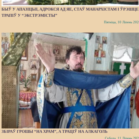
БЫЎ У АПАЗІЦЫІ, АДРОКСЯ АД ЯЕ, СТАЎ МАНАРХІСТАМ І ЎРЭШЦЕ
ТРАПІЎ У “ЭКСТРЭМІСТЫ”
Пятніца, 10 Ліпень 202
ЗБІРАЎ ГРОШЫ “НА ХРАМ”, А ТРАЦІЎ НА АЛКАГОЛЬ
Субота, 11 Ліпень 202