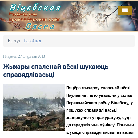
Віцебская
Рэгіянальны
праваабарончы сайт
Вясна
Галоўная
Выданьні
Адміністрацыйны перасьлед
Вы тут:
Галоўная
Відэа
Акцыі
Нядзеля, 27 Студзень 2013
Кантакт
Безбар'ернае асяродзьдзе
Жыхары спаленай вёскі шукаюць
справядлівасьці
Пра нас
Выбары
Пяцёра жыхароў спаленай вёскі
RSS
Грамадзянскія ініцыятывы
Паўлавічы, што ўвайшла ў склад
Дзяржава
Першамайскага раёну Віцебску, у
пошуках справядлівасьці
Дыскрымінацыя
зьвярнуліся ў пракуратуру, суд і
да гарадзкіх чыноўнікаў. Прычым
Затрыманьні
шукаць справядлівасьці выказалі