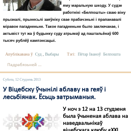
яму маральную шкоду. У судзе
работнікі «Белпошты» сваю віну
прызналі, прынесьлі заяўніку свае прабачэньні і прапанавалі
міравое пагадненьне. Такое пагадненьне было заключанае, і
актывіст тут жа ў будынку суду атрымаў ад паштальёнаў 600
тысяч рублёў кампэнсацыі.
Апублікавана ў
Суд
,
Выбары
Тэгі:
Пётар Іваноў
Белпошта
Падрабязьней ...
Субота, 12 Студзень 2013
У Віцебску ўчынілі аблаву на геяў і
лесьбіянак. Ёсьць затрыманыя.
У ноч з 12 на 13 студзеня
была ўчыненая аблава на
наведвальнікаў
віцебскага клюбу «XXI