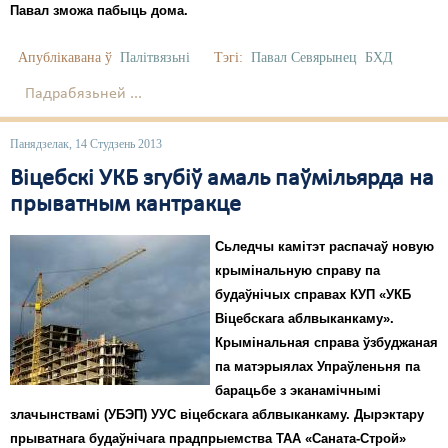
Павал зможа пабыць дома.
Апублікавана ў
Палітвязьні
Тэгі:
Павал Севярынец
БХД
Падрабязьней ...
Панядзелак, 14 Студзень 2013
Віцебскі УКБ згубіў амаль паўмільярда на
прыватным кантракце
Сьледчы камітэт распачаў новую
крымінальную справу па
будаўнічых справах КУП «УКБ
Віцебскага аблвыканкаму».
Крымінальная справа ўзбуджаная
па матэрыялах Упраўленьня па
барацьбе з эканамічнымі
злачынствамі (УБЭП) УУС віцебскага аблвыканкаму. Дырэктару
прыватнага будаўнічага прадпрыемства ТАА «Саната-Строй»