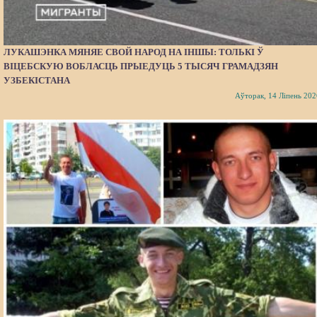
ЛУКАШЭНКА МЯНЯЕ СВОЙ НАРОД НА ІНШЫ: ТОЛЬКІ Ў
ВІЦЕБСКУЮ ВОБЛАСЦЬ ПРЫЕДУЦЬ 5 ТЫСЯЧ ГРАМАДЗЯН
УЗБЕКІСТАНА
Аўторак, 14 Ліпень 202