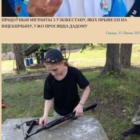
ПРАЦОЎНЫЯ МІГРАНТЫ З УЗБІКЕСТАНУ, ЯКІХ ПРЫВЕЗЛІ НА
ВІЦЕБШЧЫНУ, УЖО ПРОСЯЦЦА ДАДОМУ
Серада, 15 Ліпень 202