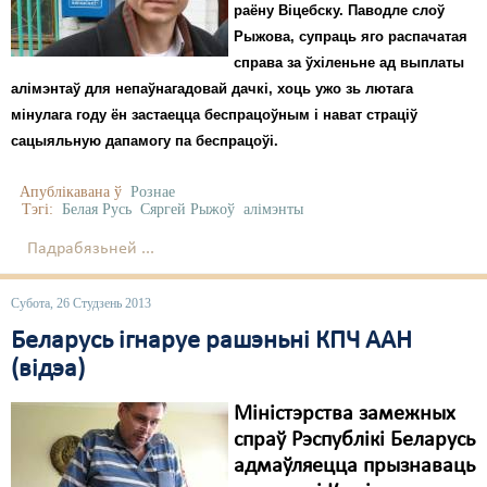
раёну Віцебску. Паводле слоў
Свабода слова
Рыжова, супраць яго распачатая
справа за ўхіленьне ад выплаты
Свабода сумленьня
алімэнтаў для непаўнагадовай дачкі, хоць ужо зь лютага
мінулага году ён застаецца беспрацоўным і нават страціў
Суд
сацыяльную дапамогу па беспрацоўі.
Сьмяротнае пакараньне
Апублікавана ў
Рознае
Тэгі:
Белая Русь
Сяргей Рыжоў
алімэнты
Экалёгія
Падрабязьней ...
Правы працоўных
Сацыяльныя правы
Субота, 26 Студзень 2013
Беларусь ігнаруе рашэньні КПЧ ААН
(відэа)
Міністэрства замежных
спраў Рэспублікі Беларусь
адмаўляецца прызнаваць