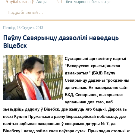
Апублікавана ў
Акцыі
Тэгі:
бел–чырвона–белы сьцяг
Падрабязьней ...
Пятніца, 18 Студзень 2013
Паўлу Севярынцу дазволілі наведаць
Віцебск
Сустаршыні аргкамітэту партыі
“Беларуская хрысьціянская
дэмакратыя” (БХД) Паўлу
Севярынцу дадзены трохдзённы
адпачынак. Як паведамляе сайт
БХД, Севярынец выкарыстае
адпачынак для таго, каб
зьезьдзіць дадому ў Віцебск, дзе жывуць яго бацькі. Дарога зь
вёскі Куплін Пружанскага раёну Берасьцейскай вобласьці, дзе
палітык адбывае пакараньне ў спэцкамэндатуры № 7, да
Віцебску і назад зойме каля паўтара сутак. Прыкладна столькі ж