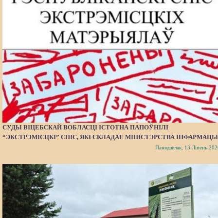
СУДЫ ВІЦЕБСКАЙ ВОБЛАСЦІ ІСТОТНА ПАПОЎНІЛІ
“ЭКСТРЭМІСЦКІ” СПІС, ЯКІ СКЛАДАЕ МІНІСТЭРСТВА ІНФАРМАЦЫ
Панядзелак, 13 Ліпень 202