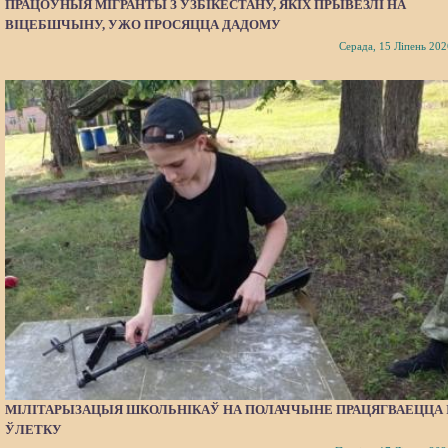
ПРАЦОЎНЫЯ МІГРАНТЫ З УЗБІКЕСТАНУ, ЯКІХ ПРЫВЕЗЛІ НА
ВІЦЕБШЧЫНУ, УЖО ПРОСЯЦЦА ДАДОМУ
Серада, 15 Ліпень 202
МІЛІТАРЫЗАЦЫЯ ШКОЛЬНІКАЎ НА ПОЛАЧЧЫНЕ ПРАЦЯГВАЕЦЦА 
ЎЛЕТКУ