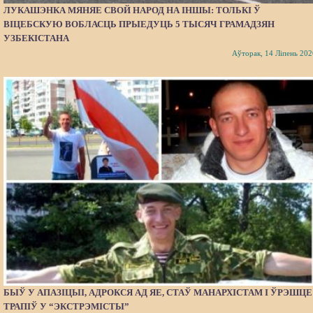
ЛУКАШЭНКА МЯНЯЕ СВОЙ НАРОД НА ІНШЫ: ТОЛЬКІ Ў
ВІЦЕБСКУЮ ВОБЛАСЦЬ ПРЫЕДУЦЬ 5 ТЫСЯЧ ГРАМАДЗЯН
УЗБЕКІСТАНА
Аўторак, 14 Ліпень 202
БЫЎ У АПАЗІЦЫІ, АДРОКСЯ АД ЯЕ, СТАЎ МАНАРХІСТАМ І ЎРЭШЦЕ
ТРАПІЎ У “ЭКСТРЭМІСТЫ”