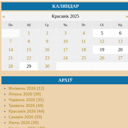
КАЛЯНДАР
Свабода слова
«
Красавік 2025
Свабода сумленьня
Пн
Аў
Ср
Чц
Пт
Сб
Нд
Суд
1
2
3
4
5
6
7
8
9
10
11
12
13
Сьмяротнае пакараньне
14
15
16
17
18
19
20
Экалёгія
21
22
23
24
25
26
27
28
29
30
Правы працоўных
Сацыяльныя правы
АРХІЎ
Жнівень 2026 (12)
Ліпень 2026 (39)
Чэрвень 2026 (35)
Травень 2026 (44)
Красавік 2026 (44)
Сакавік 2026 (59)
Люты 2026 (39)