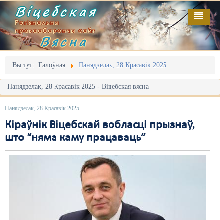
Віцебская
Рэгіянальны
праваабарончы сайт
Вясна
Галоўная
Выданьні
Адміністрацыйны перасьлед
Вы тут:
Галоўная
Панядзелак, 28 Красавік 2025
Відэа
Акцыі
Панядзелак, 28 Красавік 2025 - Віцебская вясна
Кантакт
Безбар'ернае асяродзьдзе
Панядзелак, 28 Красавік 2025
Пра нас
Выбары
Кіраўнік Віцебскай вобласці прызнаў,
што “няма каму працаваць”
RSS
Грамадзянскія ініцыятывы
Дзяржава
Дыскрымінацыя
Затрыманьні