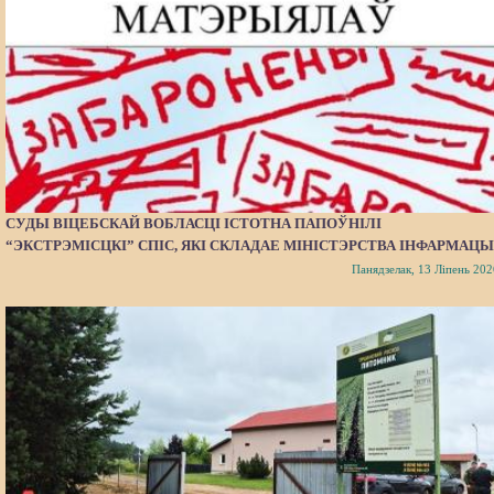
СУДЫ ВІЦЕБСКАЙ ВОБЛАСЦІ ІСТОТНА ПАПОЎНІЛІ
“ЭКСТРЭМІСЦКІ” СПІС, ЯКІ СКЛАДАЕ МІНІСТЭРСТВА ІНФАРМАЦЫ
Панядзелак, 13 Ліпень 202