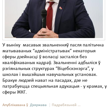
Карная псыхіятрыя
КПЧ ААН
Культурныя правы
ЛПП
Мігранты
У выніку масавых звальненняў пасля палітычна
Мірныя сходы
матываваных “адміністратывак” некаторыя
сферы дзейнасці ў воласці засталіся без
Палітвязьні
кваліфікаваных кадраў. Звальненні адбыліся ў
рэгіянальных структурах “Віцебскэнэрга”, у
Праваабаронцы
школах і вышэйшых навучальных установах.
Правы дзіцяці
Бракуе людзей нават на пасадах, дзе не
патрабуецца спецыяльная адукацыя - у крамах, у
Пэнітэнцыярная сыстэма
сферы ЖКГ.
Распальваньне варожасьці
Апублікавана ў
Дзяржава
Падрабязьней ...
Рознае