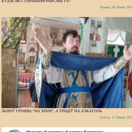
БУДЗЬ ЯК СТАРШЫНЯ РАЙСАВЕТА?
Чацвер, 09 Ліпень 202
ЗБІРАЎ ГРОШЫ “НА ХРАМ”, А ТРАЦІЎ НА АЛКАГОЛЬ
Субота, 11 Ліпень 202