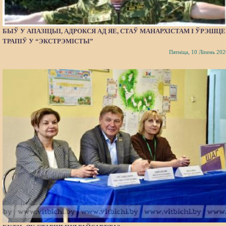
БЫЎ У АПАЗІЦЫІ, АДРОКСЯ АД ЯЕ, СТАЎ МАНАРХІСТАМ І ЎРЭШЦЕ
ТРАПІЎ У “ЭКСТРЭМІСТЫ”
Пятніца, 10 Ліпень 202