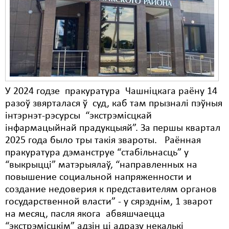
Карная псыхіятрыя
КПЧ ААН
Культурныя правы
ЛПП
Мігранты
У 2024 годзе пракуратура Чашніцкага раёну 14
разоў звярталася ў суд, каб там прызналі пэўныя
Мірныя сходы
інтэрнэт-рэсурсы “экстрэмісцкай
Палітвязьні
інфармацыйнай прадукцыяй”. За першы квартал
2025 года было тры такія звароты. Раённая
Праваабаронцы
пракуратура дэманструе “стабільнасць” у
“выкрыцці” матэрыялаў, “направленных на
Правы дзіцяці
повышение социальной напряженности и
Пэнітэнцыярная сыстэма
создание недоверия к представителям органов
государственной власти” - у сярэднім, 1 зварот
Распальваньне варожасьці
на месяц, пасля якога абвяшчаецца
“экстрэмісцкім” адзін ці адразу некалькі
Рознае