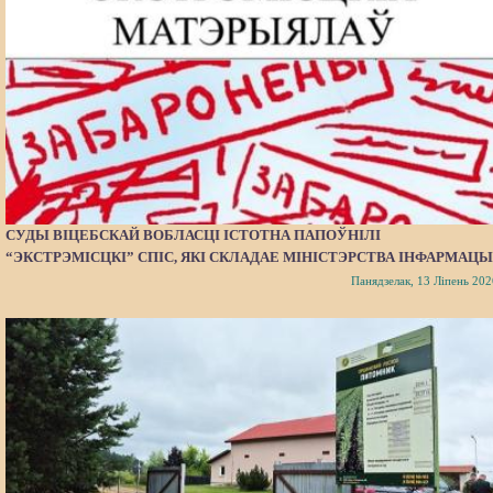
СУДЫ ВІЦЕБСКАЙ ВОБЛАСЦІ ІСТОТНА ПАПОЎНІЛІ
“ЭКСТРЭМІСЦКІ” СПІС, ЯКІ СКЛАДАЕ МІНІСТЭРСТВА ІНФАРМАЦЫ
Панядзелак, 13 Ліпень 202