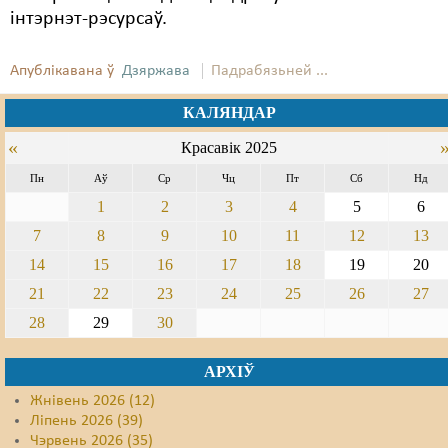
інтэрнэт-рэсурсаў.
Свабода слова
Апублікавана ў
Дзяржава
Падрабязьней ...
Свабода сумленьня
КАЛЯНДАР
Суд
«
Красавік 2025
Сьмяротнае пакараньне
Пн
Аў
Ср
Чц
Пт
Сб
Нд
Экалёгія
1
2
3
4
5
6
Правы працоўных
7
8
9
10
11
12
13
14
15
16
17
18
19
20
Сацыяльныя правы
21
22
23
24
25
26
27
28
29
30
АРХІЎ
Жнівень 2026 (12)
Ліпень 2026 (39)
Чэрвень 2026 (35)