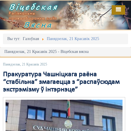
Віцебская
Рэгіянальны
праваабарончы сайт
Вясна
Галоўная
Выданьні
Адміністрацыйны перасьлед
Вы тут:
Галоўная
Панядзелак, 21 Красавік 2025
Відэа
Акцыі
Панядзелак, 21 Красавік 2025 - Віцебская вясна
Кантакт
Безбар'ернае асяродзьдзе
Панядзелак, 21 Красавік 2025
Пра нас
Выбары
Пракуратура Чашніцкага раёна
“стабільна” змагаецца з “распаўсюдам
RSS
Грамадзянскія ініцыятывы
экстрэмізму ў інтэрнэце”
Дзяржава
Дыскрымінацыя
Затрыманьні