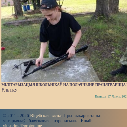
МІЛІТАРЫЗАЦЫЯ ШКОЛЬНІКАЎ НА ПОЛАЧЧЫНЕ ПРАЦЯГВАЕЦЦА 
ЎЛЕТКУ
Пятніца, 17 Ліпень 202
© 2011 - 2026
Віцебская вясна
. Пры выкарыстаньні
матэрыялаў абавязковая гіпэрспасылка. Email:
vit.spring@proton.me