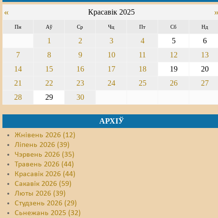
«
Красавік 2025
Свабода слова
Пн
Аў
Ср
Чц
Пт
Сб
Нд
Свабода сумленьня
1
2
3
4
5
6
7
8
9
10
11
12
13
Суд
14
15
16
17
18
19
20
Сьмяротнае пакараньне
21
22
23
24
25
26
27
Экалёгія
28
29
30
Правы працоўных
АРХІЎ
Сацыяльныя правы
Жнівень 2026 (12)
Ліпень 2026 (39)
Чэрвень 2026 (35)
Травень 2026 (44)
Красавік 2026 (44)
Сакавік 2026 (59)
Люты 2026 (39)
Студзень 2026 (29)
Сьнежань 2025 (32)