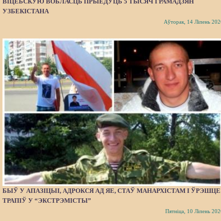
ВІЦЕБСКУЮ ВОБЛАСЦЬ ПРЫЕДУЦЬ 5 ТЫСЯЧ ГРАМАДЗЯН
УЗБЕКІСТАНА
Аўторак, 14 Ліпень 202
БЫЎ У АПАЗІЦЫІ, АДРОКСЯ АД ЯЕ, СТАЎ МАНАРХІСТАМ І ЎРЭШЦЕ
ТРАПІЎ У “ЭКСТРЭМІСТЫ”
Пятніца, 10 Ліпень 202