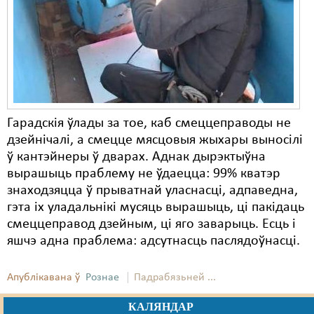
Карная псыхіятрыя
КПЧ ААН
Культурныя правы
ЛПП
Мігранты
Гарадскія ўлады за тое, каб смеццеправоды не
дзейнічалі, а смецце мясцовыя жыхары выносілі
Мірныя сходы
ў кантэйнеры ў дварах. Аднак дырэктыўна
Палітвязьні
вырашыць праблему не ўдаецца: 99% кватэр
знаходзяцца ў прыватнай уласнасці, адпаведна,
Праваабаронцы
гэта іх уладальнікі мусяць вырашыць, ці пакідаць
смеццеправод дзейным, ці яго заварыць. Есць і
Правы дзіцяці
яшчэ адна праблема: адсутнасць паслядоўнасці.
Пэнітэнцыярная сыстэма
Апублікавана ў
Рознае
Падрабязьней ...
Распальваньне варожасьці
КАЛЯНДАР
Рознае