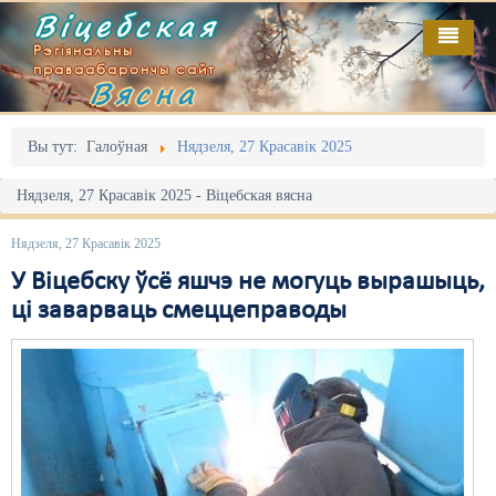
Віцебская
Рэгіянальны
праваабарончы сайт
Вясна
Галоўная
Выданьні
Адміністрацыйны перасьлед
Вы тут:
Галоўная
Нядзеля, 27 Красавік 2025
Відэа
Акцыі
Нядзеля, 27 Красавік 2025 - Віцебская вясна
Кантакт
Безбар'ернае асяродзьдзе
Нядзеля, 27 Красавік 2025
Пра нас
Выбары
У Віцебску ўсё яшчэ не могуць вырашыць,
ці заварваць смеццеправоды
RSS
Грамадзянскія ініцыятывы
Дзяржава
Дыскрымінацыя
Затрыманьні