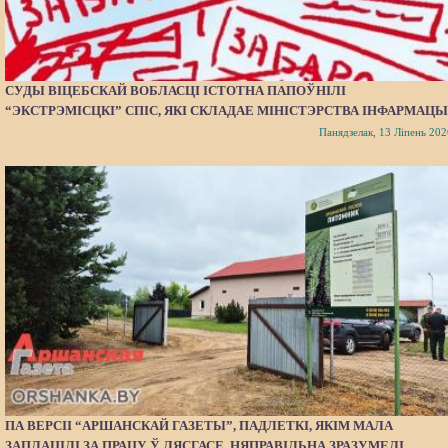
СУДЫ ВІЦЕБСКАЙ ВОБЛАСЦІ ІСТОТНА ПАПОЎНІЛІ
“ЭКСТРЭМІСЦКІ” СПІС, ЯКІ СКЛАДАЕ МІНІСТЭРСТВА ІНФАРМАЦЫ
Панядзелак, 13 Ліпень 202
ПА ВЕРСІІ “АРШАНСКАЙ ГАЗЕТЫ”, ПАДЛЕТКІ, ЯКІМ МАЛА
ЗАПЛАЦІЛІ ЗА ПРАЦУ Ў ЛЯСГАСЕ, НЯПРАВІЛЬНА ЗРАЗУМЕЛІ