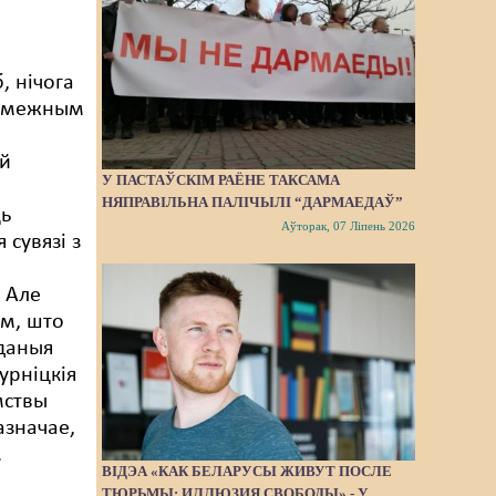
, нічога
памежным
й
У ПАСТАЎСКІМ РАЁНЕ ТАКСАМА
НЯПРАВІЛЬНА ПАЛІЧЫЛІ “ДАРМАЕДАЎ”
ь
Аўторак, 07 Ліпень 2026
 сувязі з
 Але
ым, што
аданыя
урніцкія
ствы
азначае,
.
ВІДЭА «КАК БЕЛАРУСЫ ЖИВУТ ПОСЛЕ
ТЮРЬМЫ: ИЛЛЮЗИЯ СВОБОДЫ» - У