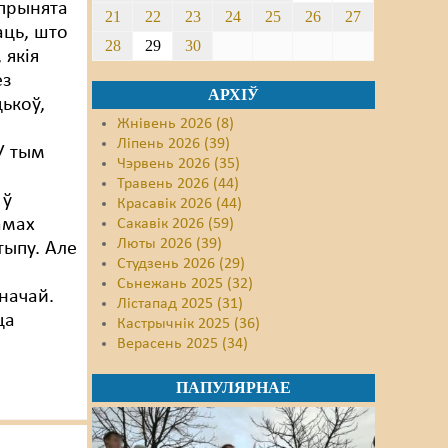
 прынята
21
22
23
24
25
26
27
аць, што
28
29
30
 якія
ез
АРХІЎ
ькоў,
Жнівень 2026 (8)
Ліпень 2026 (39)
У тым
Чэрвень 2026 (35)
Травень 2026 (44)
 ў
Красавік 2026 (44)
амах
Сакавік 2026 (59)
Люты 2026 (39)
тыпу. Але
Студзень 2026 (29)
Сьнежань 2025 (32)
начай.
Лістапад 2025 (31)
ца
Кастрычнік 2025 (36)
Верасень 2025 (34)
ПАПУЛЯРНАЕ