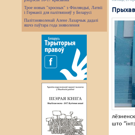
Трое новых "хросных" з Фінляндыі, Латвіі
Прыхав
і Германіі для палітвязняў у Беларусі
Палітзняволенай Алене Лазарчык дадалі
яшчэ паўтара года зняволення
лёзненск
што “інт