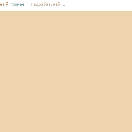
на ў
Рознае
Падрабязьней ...