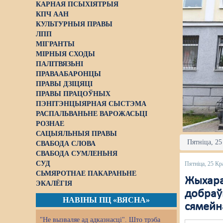
КАРНАЯ ПСЫХІЯТРЫЯ
КПЧ ААН
КУЛЬТУРНЫЯ ПРАВЫ
ЛПП
МІГРАНТЫ
МІРНЫЯ СХОДЫ
ПАЛІТВЯЗЬНІ
ПРАВААБАРОНЦЫ
ПРАВЫ ДЗІЦЯЦІ
ПРАВЫ ПРАЦОЎНЫХ
ПЭНІТЭНЦЫЯРНАЯ СЫСТЭМА
РАСПАЛЬВАНЬНЕ ВАРОЖАСЬЦІ
РОЗНАЕ
САЦЫЯЛЬНЫЯ ПРАВЫ
Пятніца, 25
СВАБОДА СЛОВА
СВАБОДА СУМЛЕНЬНЯ
СУД
Пятніца, 25 Кр
СЬМЯРОТНАЕ ПАКАРАНЬНЕ
Жыхара
ЭКАЛЁГІЯ
добраў
НАВІНЫ ПЦ «ВЯСНА»
сямейн
"Не вызваляе ад адказнасці". Што трэба