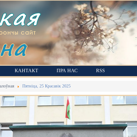
ская
на
рончы сайт
КАНТАКТ
ПРА НАС
RSS
алоўная
Пятніца, 25 Красавік 2025