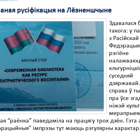
аная русіфікацыя на Лёзненшчыне
Здавалася б
такога: у 
з Расійскай
Федэрацыя
рэгіёне
налажваюц
кльтурніцкія
суседняй
дзяржавай.
справа ў т
пра ўсе зг
ніжэй культ
мерапрыем
ая “раёнка” паведаміла на працягу трох дзён. Гэта 
эрацыйныя” імпрэзы тут маюць рэгулярны характар