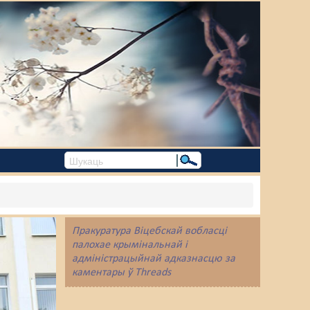
Пракуратура Віцебскай вобласці
палохае крымінальнай і
адміністрацыйнай адказнасцю за
каментары ў Threads