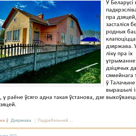
У Беларусі
падкрэслів
пра дзяцей,
засталіся б
родных бац
клапоціцца
дзяржава. 
ліку пра іх
утрыманне
дзіцячых д
сямейнага 
ў Талачыне
вырашылі і
, у раёне ўсяго адна такая ўстанова, дзе выхоўваец
дзяцей.
на ў
Дзяржава
Падрабязьней ...
асавік 2025