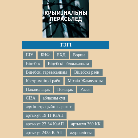
ТЭГІ
ІЧУ
БНФ
БХД
Ворша
Віцебск
Віцебскі аблвыканкам
Віцебскі гарвыканкам
Віцебскі раён
Кастрычніцкі раён
Міхаіл Жамчужны
Наваполацак
Полацак
Расея
СІЗА
абласны суд
адміністрацыйны арышт
артыкул 19 11 КаАП
артыкул 23 34 КаАП
артыкул 369 КК
артыкул 2423 КаАП
журналісты