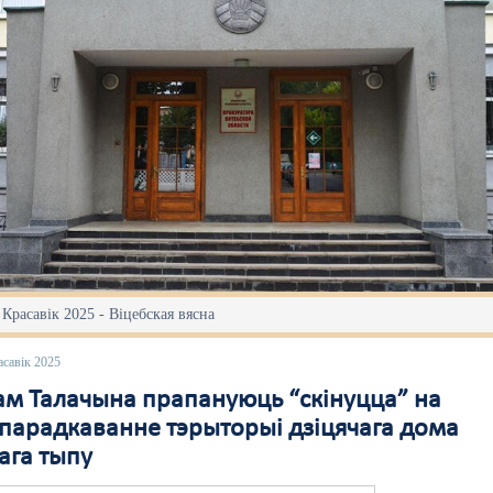
 Красавік 2025 - Віцебская вясна
асавік 2025
м Талачына прапануюць “скінуцца” на
парадкаванне тэрыторыі дзіцячага дома
ага тыпу