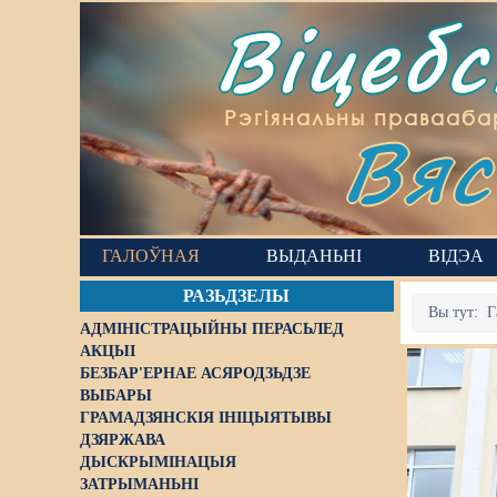
Віцеб
Вяс
Рэгіянальны правааба
ГАЛОЎНАЯ
ВЫДАНЬНІ
ВІДЭА
РАЗЬДЗЕЛЫ
Вы тут:
Г
АДМІНІСТРАЦЫЙНЫ ПЕРАСЬЛЕД
АКЦЫІ
БЕЗБАР'ЕРНАЕ АСЯРОДЗЬДЗЕ
ВЫБАРЫ
ГРАМАДЗЯНСКІЯ ІНІЦЫЯТЫВЫ
ДЗЯРЖАВА
ДЫСКРЫМІНАЦЫЯ
ЗАТРЫМАНЬНІ