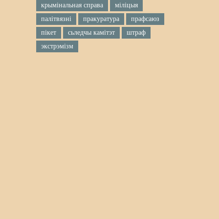
крымінальная справа
міліцыя
палітвязні
пракуратура
прафсаюз
пікет
сьледчы камітэт
штраф
экстрэмізм