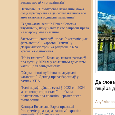
ведаць пра яўку з павіннай?
Эксперты: "Прымусовае лекаванне можа
быць прыраўнавана да бесчалавечнага або
зневажаючага годнасць пакарання"
"З адвакатам лепш": Павел Сапелка
тлумачыць, чаму нават у час рэпрэсій права
на абарону мае значэнне
Затрыманні святароў, новае "экстрэмісцкае
фармаванне" і чарговы "хапун" у
Дзяржынску: хроніка рэпрэсій 23-24
красавіка Дапоўнена
"Не іх кліенты". Былы арыштант распавёў
пра суткі ў 2020-м у арыштным доме пры
калоніі для рэцыдывістаў
"Улады ніколі публічна не асуджалі
катаванні". Даклад праваабаронцаў у
рамках УПА
Да слова
"Калі параўноўваць суткі ў 2022-м і 2024-
пяцёра 
м, то цяпер горш стала", — былы
палітвязень пра калонію і арышт пасля
вызвалення
Апублікава
Ксяндза Вячаслава Барка прызналі
"экстрэмісцкім фармаваннем": хроніка
рэпрэсій 16-17 красавіка
Пятніца, 25 Кр