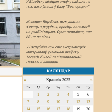
У Віцебску міліцыя зноўку пайшлa па
тых, каго ўнеслі ў базу “Беспорядки”
Жыхарка Віцебска, вымушаная
з’ехаць з радзімы, просіць дапамогіі
на рэабілітацыю. Сума невялікая, але
ёй не па сілах
У Рэспубліканскі спіс экстрэмісцкіх
матэрыялаў уключылі акаўнт у
Threads былой палітзняволенай
Наталлі Кукішавай
КАЛЯНДАР
«
»
Красавік 2025
Пн
Аў
Ср
Чц
Пт
Сб
Нд
1
2
3
4
5
6
7
8
9
10
11
12
13
14
15
16
17
18
19
20