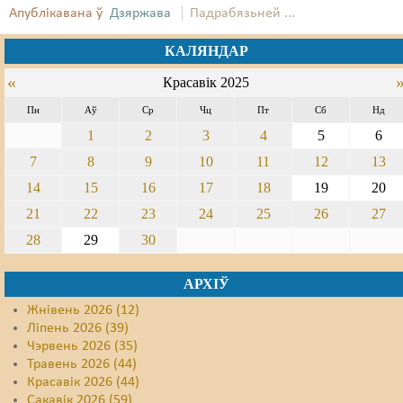
Апублікавана ў
Дзяржава
Падрабязьней ...
Свабода слова
КАЛЯНДАР
Свабода сумленьня
«
Красавік 2025
Суд
Пн
Аў
Ср
Чц
Пт
Сб
Нд
1
2
3
4
5
6
Сьмяротнае пакараньне
7
8
9
10
11
12
13
Экалёгія
14
15
16
17
18
19
20
Правы працоўных
21
22
23
24
25
26
27
28
29
30
Сацыяльныя правы
АРХІЎ
Жнівень 2026 (12)
Ліпень 2026 (39)
Чэрвень 2026 (35)
Травень 2026 (44)
Красавік 2026 (44)
Сакавік 2026 (59)