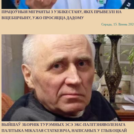
ПРАЦОЎНЫЯ МІГРАНТЫ З УЗБІКЕСТАНУ, ЯКІХ ПРЫВЕЗЛІ НА
ВІЦЕБШЧЫНУ, УЖО ПРОСЯЦЦА ДАДОМУ
Серада, 15 Ліпень 202
ВЫЙШАЎ ЗБОРНІК ТУРЭМНЫХ ЭСЭ ЭКС-ПАЛІТЗНЯВОЛЕНАГА
ПАЛІТЫКА МІКАЛАЯ СТАТКЕВІЧА, НАПІСАНЫХ У ГЛЫБОЦКАЙ