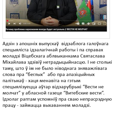
Карная псыхіятрыя
КПЧ ААН
Культурныя правы
ЛПП
Мігранты
Адзін з апошніх выпускаў відэаблога галоўнага
спецыяліста ідэалагічнай работы і па справах
Мірныя сходы
моладзі Віцебскага аблвыканкама Святаслава
Міхайлава здзівіў нетрадыцыйнасцю. І не столькі
Палітвязьні
таму, што ў ім не было ніводнага зняважлівага
Праваабаронцы
слова пра “беглых” або пра апазіцыйных
палітыкаў - хаця менавіта на гэтым
Правы дзіцяці
спецыялізуецца аўтар відэарубрыкі “Вести не
молчат” у абласной газеце “Витебские вести”.
Пэнітэнцыярная сыстэма
Ідэолаг раптам успомніў пра сваю непрасрэдную
Распальваньне варожасьці
працу - займацца выхаваннем моладзі.
Рознае