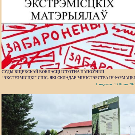
СУДЫ ВІЦЕБСКАЙ ВОБЛАСЦІ ІСТОТНА ПАПОЎНІЛІ
“ЭКСТРЭМІСЦКІ” СПІС, ЯКІ СКЛАДАЕ МІНІСТЭРСТВА ІНФАРМАЦЫ
Панядзелак, 13 Ліпень 202