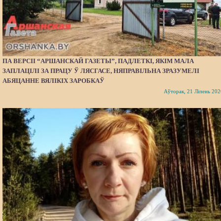
ПА ВЕРСІІ “АРШАНСКАЙ ГАЗЕТЫ”, ПАДЛЕТКІ, ЯКІМ МАЛА
ЗАПЛАЦІЛІ ЗА ПРАЦУ Ў ЛЯСГАСЕ, НЯПРАВІЛЬНА ЗРАЗУМЕЛІ
АБЯЦАННЕ ВЯЛІКІХ ЗАРОБКАЎ
Аўторак, 21 Ліпень 202