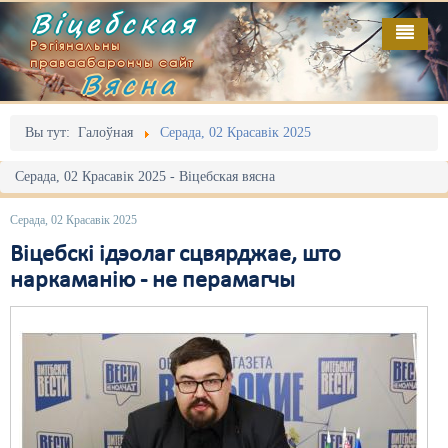
Віцебская
Рэгіянальны
праваабарончы сайт
Вясна
Галоўная
Выданьні
Адміністрацыйны перасьлед
Вы тут:
Галоўная
Серада, 02 Красавік 2025
Відэа
Акцыі
Серада, 02 Красавік 2025 - Віцебская вясна
Кантакт
Безбар'ернае асяродзьдзе
Серада, 02 Красавік 2025
Пра нас
Выбары
Віцебскі ідэолаг сцвярджае, што
наркаманію - не перамагчы
RSS
Грамадзянскія ініцыятывы
Дзяржава
Дыскрымінацыя
Затрыманьні