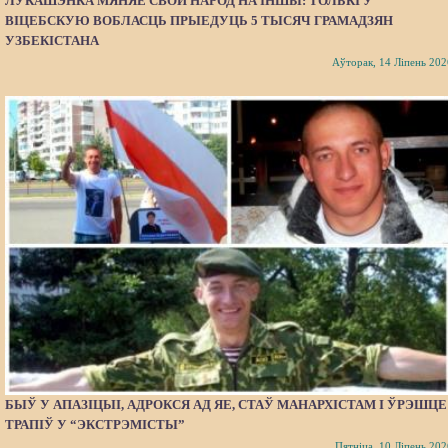
ЛУКАШЭНКА МЯНЯЕ СВОЙ НАРОД НА ІНШЫ: ТОЛЬКІ Ў
ВІЦЕБСКУЮ ВОБЛАСЦЬ ПРЫЕДУЦЬ 5 ТЫСЯЧ ГРАМАДЗЯН
УЗБЕКІСТАНА
Аўторак, 14 Ліпень 202
БЫЎ У АПАЗІЦЫІ, АДРОКСЯ АД ЯЕ, СТАЎ МАНАРХІСТАМ І ЎРЭШЦЕ
ТРАПІЎ У “ЭКСТРЭМІСТЫ”
Пятніца, 10 Ліпень 202