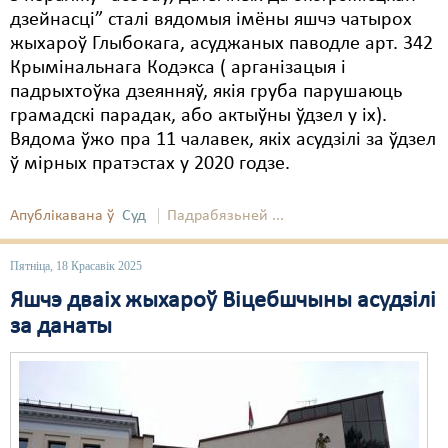
дзейнасці” сталі вядомыя імёны яшчэ чатырох
жыхароў Глыбокага, асуджаных паводле арт. 342
Крымінальнага Кодэкса ( арганізацыя і
падрыхтоўка дзеянняў, якія груба парушаюць
грамадскі парадак, або актыўны ўдзел у іх).
Вядома ўжо пра 11 чалавек, якіх асудзілі за ўдзел
ў мірных пратэстах у 2020 годзе.
Апублікавана ў
Суд
Падрабязьней ...
Пятніца, 18 Красавік 2025
Яшчэ дваіх жыхароў Віцебшчыны асудзілі
за данаты