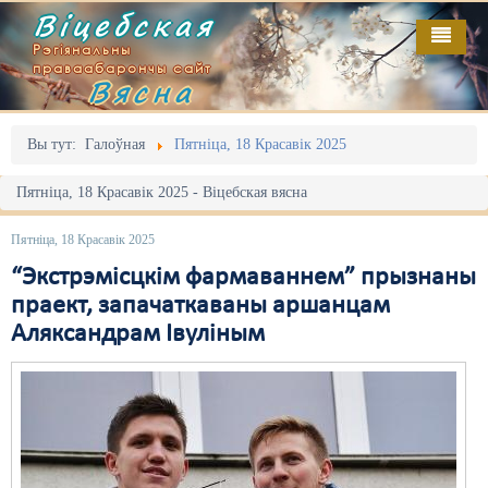
Віцебская
Рэгіянальны
праваабарончы сайт
Вясна
Галоўная
Выданьні
Адміністрацыйны перасьлед
Вы тут:
Галоўная
Пятніца, 18 Красавік 2025
Відэа
Акцыі
Пятніца, 18 Красавік 2025 - Віцебская вясна
Кантакт
Безбар'ернае асяродзьдзе
Пятніца, 18 Красавік 2025
Пра нас
Выбары
“Экстрэмісцкім фармаваннем” прызнаны
праект, запачаткаваны аршанцам
RSS
Грамадзянскія ініцыятывы
Аляксандрам Івуліным
Дзяржава
Дыскрымінацыя
Затрыманьні