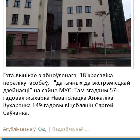
Гэта вынікае з абноўленага 18 красавіка
пераліку асобаў, "датычных да экстрэмісцкай
дзейнасці" на сайце МУС. Там згаданы 57-
гадовая жыхарка Наваполацка Анжаліка
Кухарэнка і 49-гадовы віцяблянін Сяргей
Саўчанка.
Апублікавана ў
Суд
Падрабязьней ...