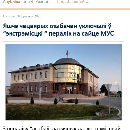
Апублікавана ў
Рознае
Падрабязьней ...
Свабода слова
Пятніца, 18 Красавік 2025
Свабода сумленьня
Яшчэ чацвярых глыбачан уключылі ў
“экстрэмісцкі “ пералік на сайце МУС
Суд
Сьмяротнае пакараньне
Экалёгія
Правы працоўных
Сацыяльныя правы
З пераліку “асобаў, датычных да экстрэмісцкай