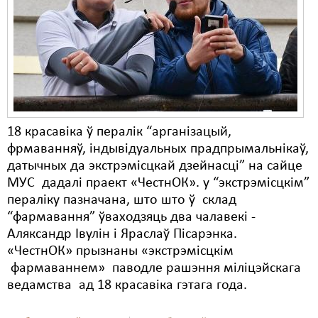
Карная псыхіятрыя
КПЧ ААН
Культурныя правы
ЛПП
Мігранты
18 красавіка ў пералік “арганізацый,
Мірныя сходы
фрмаванняў, індывідуальных прадпрымальнікаў,
датычных да экстрэмісцкай дзейнасці” на сайце
Палітвязьні
МУС дадалі праект «ЧестнОК». у “экстрэмісцкім”
пераліку пазначана, што што ў склад
Праваабаронцы
“фармавання” ўваходзяць два чалавекі -
Правы дзіцяці
Аляксандр Івулін і Яраслаў Пісарэнка.
«ЧестнОК» прызнаны «экстрэмісцкім
Пэнітэнцыярная сыстэма
фармаваннем» паводле рашэння міліцэйскага
ведамства ад 18 красавіка гэтага года.
Распальваньне варожасьці
Рознае