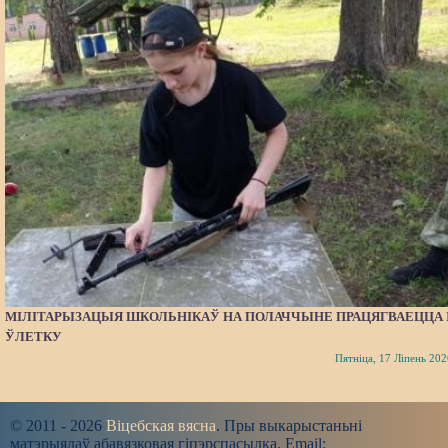
МІЛІТАРЫЗАЦЫЯ ШКОЛЬНІКАЎ НА ПОЛАЧЧЫНЕ ПРАЦЯГВАЕЦЦА 
ЎЛЕТКУ
Пятніца, 17 Ліпень 202
© 2011 - 2026
Віцебская вясна
. Пры выкарыстаньні
матэрыялаў абавязковая гіпэрспасылка. Email: