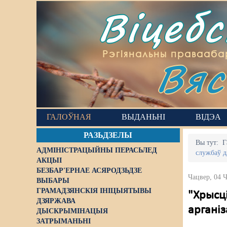
Віцеб
Вяс
Рэгіянальны правааба
ГАЛОЎНАЯ
ВЫДАНЬНІ
ВІДЭА
РАЗЬДЗЕЛЫ
Вы тут:
Г
АДМІНІСТРАЦЫЙНЫ ПЕРАСЬЛЕД
службаў д
АКЦЫІ
БЕЗБАР'ЕРНАЕ АСЯРОДЗЬДЗЕ
Чацвер, 04 
ВЫБАРЫ
ГРАМАДЗЯНСКІЯ ІНІЦЫЯТЫВЫ
"Хрысц
ДЗЯРЖАВА
аргані
ДЫСКРЫМІНАЦЫЯ
ЗАТРЫМАНЬНІ