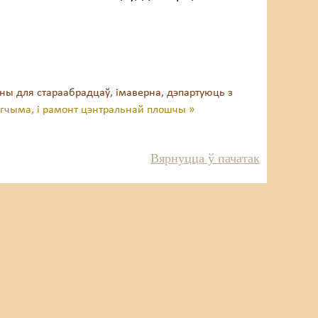
ны для стараабрадцаў, імаверна, дэпартуюць з
гчыма, і рамонт цэнтральнай плошчы »
Вярнуцца ў пачатак