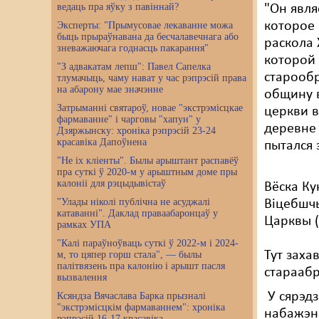
ведаць пра яўку з павіннай?
"Он явл
которое 
Эксперты: "Прымусовае лекаванне можа
быць прыраўнавана да бесчалавечнага або
раскола 
зневажаючага годнасць пакарання"
которой 
"З адвакатам лепш": Павел Сапелка
старообр
тлумачыць, чаму нават у час рэпрэсій права
на абарону мае значэнне
общину в
Затрыманні святароў, новае "экстрэмісцкае
церкви в
фармаванне" і чарговы "хапун" у
деревне 
Дзяржынску: хроніка рэпрэсій 23-24
красавіка Дапоўнена
пытался
"Не іх кліенты". Былы арыштант распавёў
пра суткі ў 2020-м у арыштным доме пры
калоніі для рэцыдывістаў
Вёска Ку
"Улады ніколі публічна не асуджалі
Віцебшч
катаванні". Даклад праваабаронцаў у
Царквы (
рамках УПА
"Калі параўноўваць суткі ў 2022-м і 2024-
Тут заха
м, то цяпер горш стала", — былы
палітвязень пра калонію і арышт пасля
стараабр
вызвалення
У сярэдз
Ксяндза Вячаслава Барка прызналі
"экстрэмісцкім фармаваннем": хроніка
набажэнс
рэпрэсій 16-17 красавіка