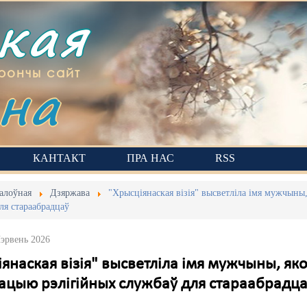
ская
на
рончы сайт
КАНТАКТ
ПРА НАС
RSS
алоўная
Дзяржава
"Хрысціянаская візія" высветліла імя мужчыны
ля стараабрадцаў
Чэрвень 2026
іянаская візія" высветліла імя мужчыны, я
зацыю рэлігійных службаў для стараабрадц