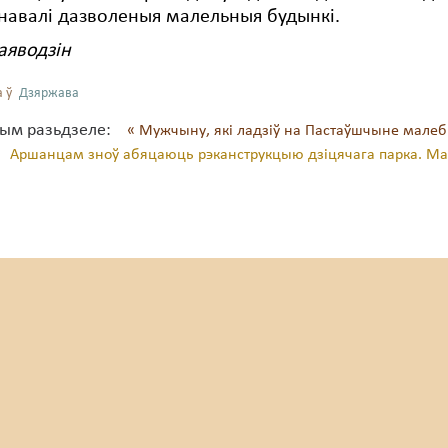
навалі дазволеныя малельныя будынкі.
аяводзін
 ў
Дзяржава
тым разьдзеле:
« Мужчыну, які ладзіў на Пастаўшчыне малеб
Аршанцам зноў абяцаюць рэканструкцыю дзіцячага парка. Ма