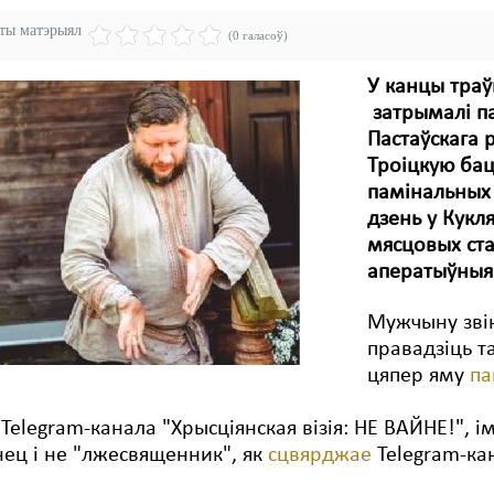
эты матэрыял
(0 галасоў)
У канцы траў
затрымалі па
Пастаўскага 
Троіцкую бац
памінальных 
дзень у Кукл
мясцовых стар
аператыўныя 
Мужчыну звін
правадзіць т
цяпер яму
па
Telegram-канала "Хрысціянская візія: НЕ ВАЙНЕ!", 
ец і не "лжесвященник", як
сцвярджае
Telegram-ка