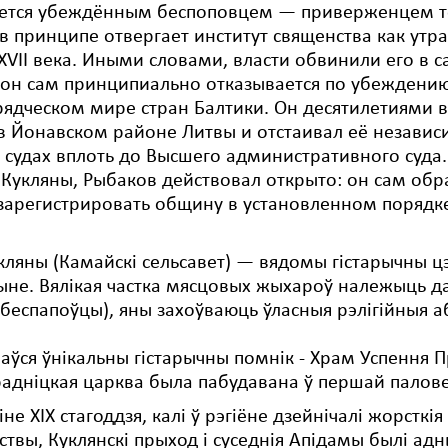
яется убеждённым беспоповцем — приверженцем то
в принципе отвергает институт священства как утр
XVII века. Иными словами, власти обвинили его в 
он сам принципиально отказывается по убеждению
ядческом мире стран Балтики. Он десятилетиями в
 Йонавском районе Литвы и отстаивал её независ
 судах вплоть до Высшего административного суда.
Кукляны, Рыбаков действовал открыто: он сам обр
 зарегистрировать общину в установленном порядк
кляны (Камайскі сельсавет) — вядомы гістарычны ц
ыне. Вялікая частка мясцовых жыхароў належыць 
беспапоўцы), яны захоўваюць ўласныя рэлігійныя а
ваўся ўнікальны гістарычны помнік - Храм Успення 
адніцкая царква была пабудавана ў першай палове 
іне XIX стагоддзя, калі ў рэгіёне дзейнічалі жорстк
твы, Куклянскі прыход і суседнія Апідамы былі адн