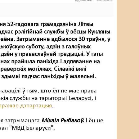
ня 52-гадовага грамадзяніна Літвы
дчас рэлігійнай службы ў вёсцы Кукляны
раёна. Затрыманне адбылося 30 траўня, у
ькоўскую суботу, адзін з галоўных
дзён у праваслаўнай традыцыі. У гэты
янах прайшла паніхіда і адпяванне на
аверскіх могілках. Сілавікі вялі
здымкі падчас паніхіды ў малельні.
авацілі ў тым, што ён не мае права
акія службы на тэрыторыі Беларусі, і
гражае дэпартацыя
.
імя затрыманага
Міхаіл Рыбакоў.
І ён не
нал "МВД Беларуси".