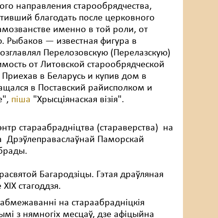
го направления старообрядчества,
ативший благодать после церковного
самозванстве именно в той роли, от
. Рыбаков — известная фигура в
озглавлял Перелозовскую (Перелазскую)
имость от Литовской старообрядческой
 Приехав в Беларусь и купив дом в
ащался в Поставский райисполком и
е",
піша
"Хрысціянаская візія".
энтр стараабрадніцтва (стараверства) на
да Дрэўлеправаслаўнай Паморскай
брады.
Прасвятой Багародзіцы. Гэтая драўляная
XIX стагоддзя.
ія абмежаванні на стараабрадніцкія
ымі з нямногіх месцаў, дзе афіцыйна