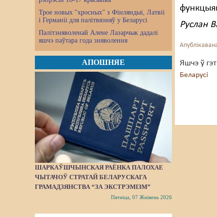
функцыя
Трое новых "хросных" з Фінляндыі, Латвіі
і Германіі для палітвязняў у Беларусі
Руслан В
Палітзняволенай Алене Лазарчык дадалі
яшчэ паўтара года зняволення
Апублікавана
АПОШНЯЕ
Яшчэ ў гэ
Беларусі
ШАРКАЎШЧЫНСКАЯ РАЁНКА ПАЛОХАЕ
ЧЫТАЧОЎ СТРАТАЙ БЕЛАРУСКАГА
ГРАМАДЗЯНСТВА “ЗА ЭКСТРЭМІЗМ”
Пятніца, 07 Жнівень 2026