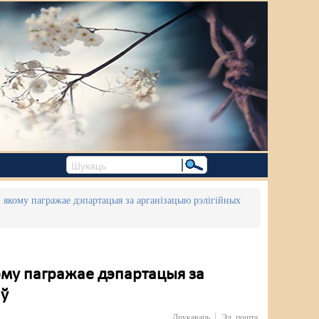
, якому пагражае дэпартацыя за арганізацыю рэлігійных
кому пагражае дэпартацыя за
аў
Друкаваць
Эл. пошта