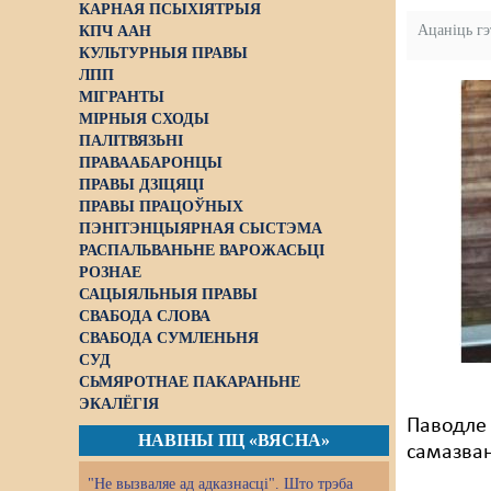
КАРНАЯ ПСЫХІЯТРЫЯ
Ацаніць г
КПЧ ААН
КУЛЬТУРНЫЯ ПРАВЫ
ЛПП
МІГРАНТЫ
МІРНЫЯ СХОДЫ
ПАЛІТВЯЗЬНІ
ПРАВААБАРОНЦЫ
ПРАВЫ ДЗІЦЯЦІ
ПРАВЫ ПРАЦОЎНЫХ
ПЭНІТЭНЦЫЯРНАЯ СЫСТЭМА
РАСПАЛЬВАНЬНЕ ВАРОЖАСЬЦІ
РОЗНАЕ
САЦЫЯЛЬНЫЯ ПРАВЫ
СВАБОДА СЛОВА
СВАБОДА СУМЛЕНЬНЯ
СУД
СЬМЯРОТНАЕ ПАКАРАНЬНЕ
ЭКАЛЁГІЯ
Паводле 
НАВІНЫ ПЦ «ВЯСНА»
самазван
"Не вызваляе ад адказнасці". Што трэба