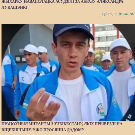
ЖЫХАРКУ НАВАПОЛАЦКА АСУДЗІЛІ ЗА АБРАЗУ АЛЯКСАНДРА
ЛУКАШЭНКІ
Субота, 11 Ліпень 202
ПРАЦОЎНЫЯ МІГРАНТЫ З УЗБІКЕСТАНУ, ЯКІХ ПРЫВЕЗЛІ НА
ВІЦЕБШЧЫНУ, УЖО ПРОСЯЦЦА ДАДОМУ