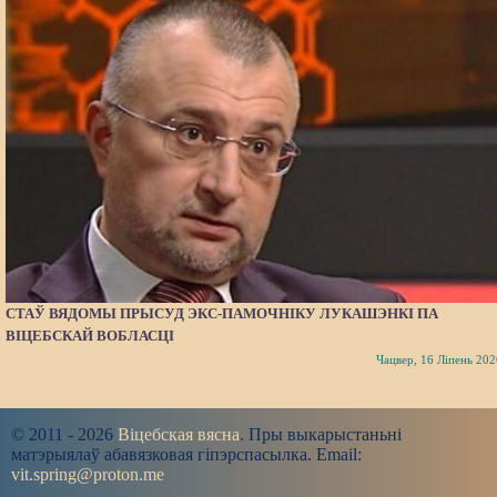
СТАЎ ВЯДОМЫ ПРЫСУД ЭКС-ПАМОЧНІКУ ЛУКАШЭНКІ ПА
ВІЦЕБСКАЙ ВОБЛАСЦІ
Чацвер, 16 Ліпень 202
© 2011 - 2026
Віцебская вясна
. Пры выкарыстаньні
матэрыялаў абавязковая гіпэрспасылка. Email:
vit.spring@proton.me