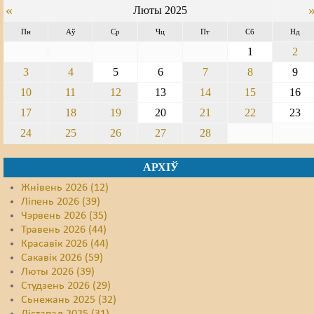
«
Люты 2025
Свабода слова
Пн
Аў
Ср
Чц
Пт
Сб
Нд
1
2
Свабода сумленьня
3
4
5
6
7
8
9
Суд
10
11
12
13
14
15
16
Сьмяротнае пакараньне
17
18
19
20
21
22
23
24
25
26
27
28
Экалёгія
Правы працоўных
АРХІЎ
Жнівень 2026 (12)
Сацыяльныя правы
Ліпень 2026 (39)
Чэрвень 2026 (35)
Травень 2026 (44)
Красавік 2026 (44)
Сакавік 2026 (59)
Люты 2026 (39)
Студзень 2026 (29)
Сьнежань 2025 (32)