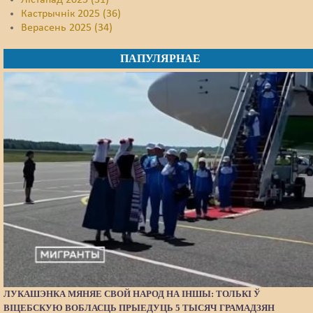
Лістапад 2025 (31)
Кастрычнік 2025 (36)
Верасень 2025 (34)
ПАПУЛЯРНАЕ
ЛУКАШЭНКА МЯНЯЕ СВОЙ НАРОД НА ІНШЫ: ТОЛЬКІ Ў
ВІЦЕБСКУЮ ВОБЛАСЦЬ ПРЫЕДУЦЬ 5 ТЫСЯЧ ГРАМАДЗЯН