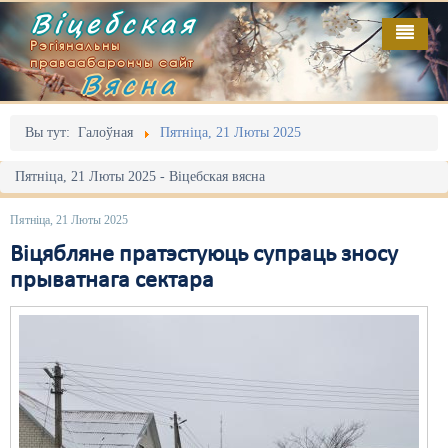
Віцебская
Рэгіянальны
праваабарончы сайт
Вясна
Галоўная
Выданьні
Адміністрацыйны перасьлед
Вы тут:
Галоўная
Пятніца, 21 Люты 2025
Відэа
Акцыі
Пятніца, 21 Люты 2025 - Віцебская вясна
Кантакт
Безбар'ернае асяродзьдзе
Пятніца, 21 Люты 2025
Пра нас
Выбары
Віцябляне пратэстуюць супраць зносу
прыватнага сектара
RSS
Грамадзянскія ініцыятывы
Дзяржава
Дыскрымінацыя
Затрыманьні