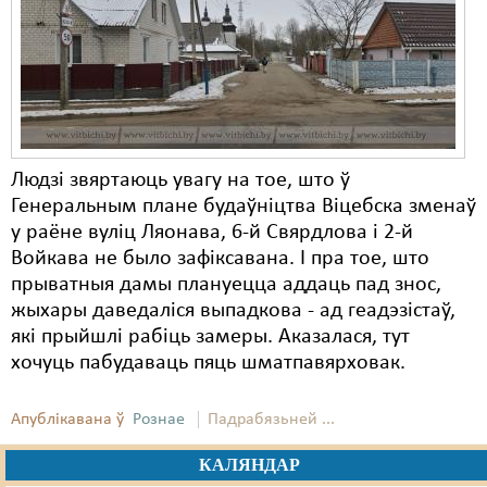
Карная псыхіятрыя
КПЧ ААН
Культурныя правы
ЛПП
Мігранты
Людзі звяртаюць увагу на тое, што ў
Генеральным плане будаўніцтва Віцебска зменаў
Мірныя сходы
у раёне вуліц Ляонава, 6-й Свярдлова і 2-й
Войкава не было зафіксавана. І пра тое, што
Палітвязьні
прыватныя дамы плануецца аддаць пад знос,
Праваабаронцы
жыхары даведаліся выпадкова - ад геадэзістаў,
які прыйшлі рабіць замеры. Аказалася, тут
Правы дзіцяці
хочуць пабудаваць пяць шматпавярховак.
Пэнітэнцыярная сыстэма
Апублікавана ў
Рознае
Падрабязьней ...
Распальваньне варожасьці
КАЛЯНДАР
Рознае