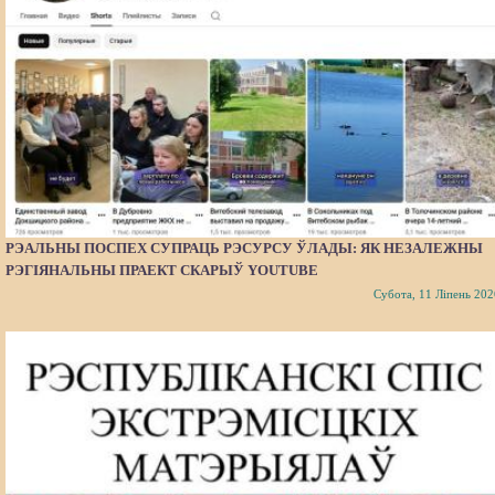
РЭАЛЬНЫ ПОСПЕХ СУПРАЦЬ РЭСУРСУ ЎЛАДЫ: ЯК НЕЗАЛЕЖНЫ
РЭГІЯНАЛЬНЫ ПРАЕКТ СКАРЫЎ YOUTUBE
Субота, 11 Ліпень 202