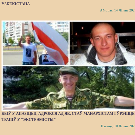
УЗБЕКІСТАНА
Аўторак, 14 Ліпень 202
БЫЎ У АПАЗІЦЫІ, АДРОКСЯ АД ЯЕ, СТАЎ МАНАРХІСТАМ І ЎРЭШЦЕ
ТРАПІЎ У “ЭКСТРЭМІСТЫ”
Пятніца, 10 Ліпень 202