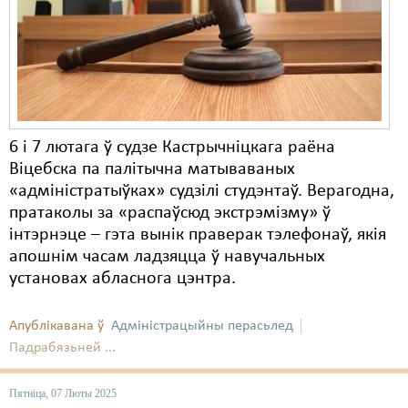
Карная псыхіятрыя
КПЧ ААН
Культурныя правы
ЛПП
6 і 7 лютага ў судзе Кастрычніцкага раёна
Мігранты
Віцебска па палітычна матываваных
Мірныя сходы
«адміністратыўках» судзілі студэнтаў. Верагодна,
пратаколы за «распаўсюд экстрэмізму» ў
Палітвязьні
інтэрнэце – гэта вынік праверак тэлефонаў, якія
апошнім часам ладзяцца ў навучальных
Праваабаронцы
установах абласнога цэнтра.
Правы дзіцяці
Апублікавана ў
Адміністрацыйны перасьлед
Пэнітэнцыярная сыстэма
Падрабязьней ...
Распальваньне варожасьці
Пятніца, 07 Люты 2025
Рознае