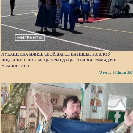
ЛУКАШЭНКА МЯНЯЕ СВОЙ НАРОД НА ІНШЫ: ТОЛЬКІ Ў
ВІЦЕБСКУЮ ВОБЛАСЦЬ ПРЫЕДУЦЬ 5 ТЫСЯЧ ГРАМАДЗЯН
УЗБЕКІСТАНА
Аўторак, 14 Ліпень 202