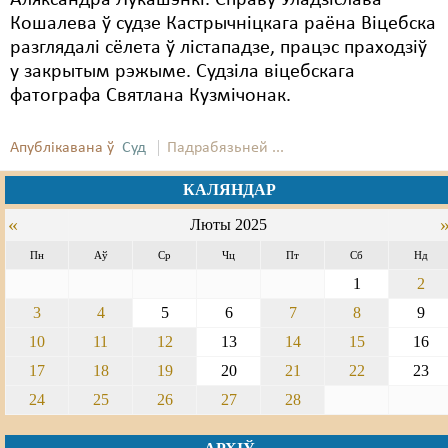
Аляксандра Лукашэнкі. Справу Уладзіслава
Кошалева ў судзе Кастрычніцкага раёна Віцебска
разглядалі сёлета ў лістападзе, працэс праходзіў
у закрытым рэжыме. Судзіла віцебскага
фатографа Святлана Кузмічонак.
Апублікавана ў
Суд
Падрабязьней ...
КАЛЯНДАР
«
Люты 2025
Пн
Аў
Ср
Чц
Пт
Сб
Нд
1
2
3
4
5
6
7
8
9
10
11
12
13
14
15
16
17
18
19
20
21
22
23
24
25
26
27
28