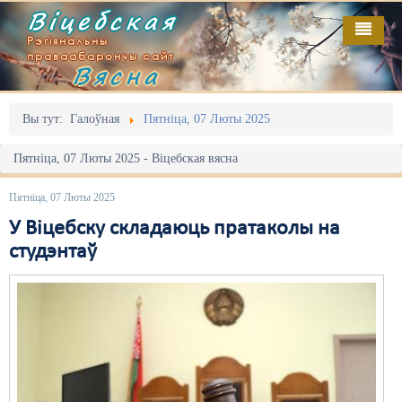
Віцебская
Рэгіянальны
праваабарончы сайт
Вясна
Галоўная
Выданьні
Адміністрацыйны перасьлед
Вы тут:
Галоўная
Пятніца, 07 Люты 2025
Відэа
Акцыі
Пятніца, 07 Люты 2025 - Віцебская вясна
Кантакт
Безбар'ернае асяродзьдзе
Пятніца, 07 Люты 2025
Пра нас
Выбары
У Віцебску складаюць пратаколы на
студэнтаў
RSS
Грамадзянскія ініцыятывы
Дзяржава
Дыскрымінацыя
Затрыманьні