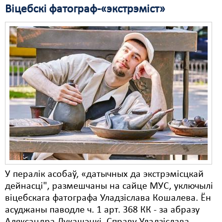
Віцебскі фатограф-«экстрэміст»
Свабода слова
Свабода сумленьня
Суд
Сьмяротнае пакараньне
Экалёгія
Правы працоўных
Сацыяльныя правы
У пералік асобаў, «датычных да экстрэмісцкай
дейнасці", размешчаны на сайце МУС, уключылі
віцебскага фатографа Уладзіслава Кошалева. Ён
асуджаны паводле ч. 1 арт. 368 КК - за абразу