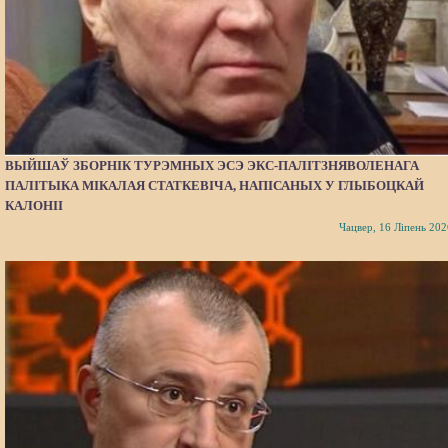
ВЫЙШАЎ ЗБОРНІК ТУРЭМНЫХ ЭСЭ ЭКС-ПАЛІТЗНЯВОЛЕНАГА
ПАЛІТЫКА МІКАЛАЯ СТАТКЕВІЧА, НАПІСАНЫХ У ГЛЫБОЦКАЙ
КАЛОНІІ
Чацвер, 16 Ліпень 202