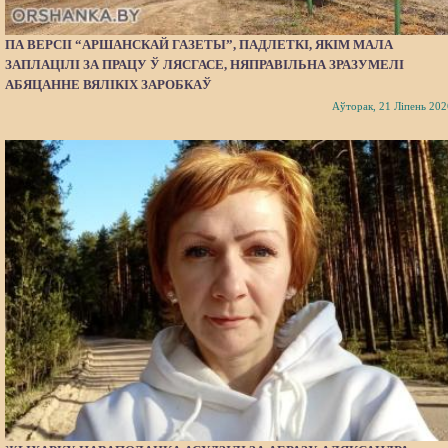
ПА ВЕРСІІ “АРШАНСКАЙ ГАЗЕТЫ”, ПАДЛЕТКІ, ЯКІМ МАЛА
ЗАПЛАЦІЛІ ЗА ПРАЦУ Ў ЛЯСГАСЕ, НЯПРАВІЛЬНА ЗРАЗУМЕЛІ
АБЯЦАННЕ ВЯЛІКІХ ЗАРОБКАЎ
Аўторак, 21 Ліпень 202