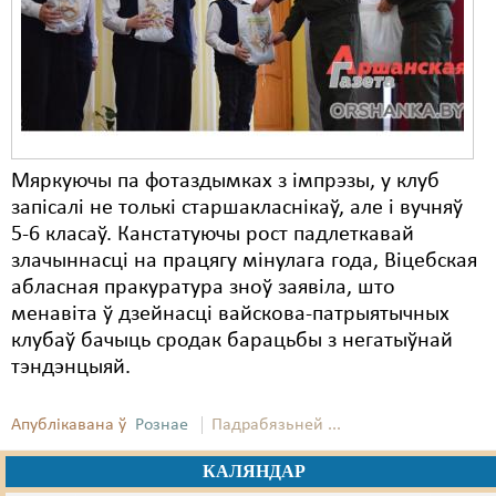
Карная псыхіятрыя
КПЧ ААН
Культурныя правы
ЛПП
Мяркуючы па фотаздымках з імпрэзы, у клуб
Мігранты
запісалі не толькі старшакласнікаў, але і вучняў
Мірныя сходы
5-6 класаў. Канстатуючы рост падлеткавай
злачыннасці на працягу мінулага года, Віцебская
Палітвязьні
абласная пракуратура зноў заявіла, што
менавіта ў дзейнасці вайскова-патрыятычных
Праваабаронцы
клубаў бачыць сродак барацьбы з негатыўнай
Правы дзіцяці
тэндэнцыяй.
Пэнітэнцыярная сыстэма
Апублікавана ў
Рознае
Падрабязьней ...
Распальваньне варожасьці
КАЛЯНДАР
Рознае