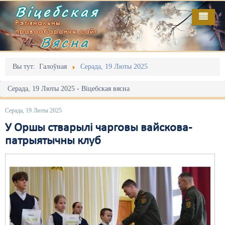
Віцебская
Рэгіянальны
праваабарончы сайт
Вясна
Галоўная
Выданьні
Адміністрацыйны перасьлед
Вы тут:
Галоўная
Серада, 19 Люты 2025
Відэа
Акцыі
Серада, 19 Люты 2025 - Віцебская вясна
Кантакт
Безбар'ернае асяродзьдзе
Серада, 19 Люты 2025
Пра нас
Выбары
У Оршы стварылі чарговы вайскова-
патрыятычны клуб
RSS
Грамадзянскія ініцыятывы
Дзяржава
Дыскрымінацыя
Затрыманьні