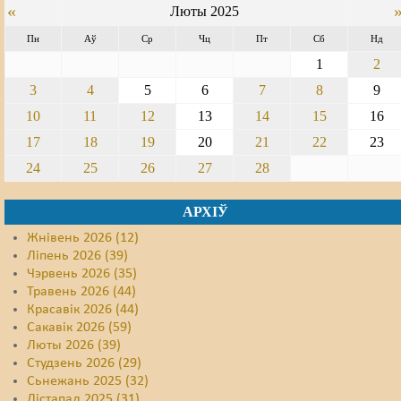
«
Люты 2025
Свабода слова
Пн
Аў
Ср
Чц
Пт
Сб
Нд
1
2
Свабода сумленьня
3
4
5
6
7
8
9
Суд
10
11
12
13
14
15
16
Сьмяротнае пакараньне
17
18
19
20
21
22
23
24
25
26
27
28
Экалёгія
Правы працоўных
АРХІЎ
Жнівень 2026 (12)
Сацыяльныя правы
Ліпень 2026 (39)
Чэрвень 2026 (35)
Травень 2026 (44)
Красавік 2026 (44)
Сакавік 2026 (59)
Люты 2026 (39)
Студзень 2026 (29)
Сьнежань 2025 (32)
Лістапад 2025 (31)