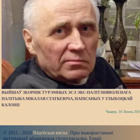
ВЫЙШАЎ ЗБОРНІК ТУРЭМНЫХ ЭСЭ ЭКС-ПАЛІТЗНЯВОЛЕНАГА
ПАЛІТЫКА МІКАЛАЯ СТАТКЕВІЧА, НАПІСАНЫХ У ГЛЫБОЦКАЙ
КАЛОНІІ
Чацвер, 16 Ліпень 202
© 2011 - 2026
Віцебская вясна
. Пры выкарыстаньні
матэрыялаў абавязковая гіпэрспасылка. Email: