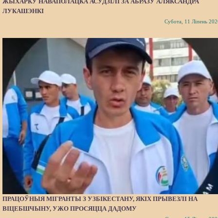
ЖЫХАРКУ НАВАПОЛАЦКА АСУДЗІЛІ ЗА АБРАЗУ АЛЯКСАНДРА
ЛУКАШЭНКІ
Субота, 11 Ліпень 202
ПРАЦОЎНЫЯ МІГРАНТЫ З УЗБІКЕСТАНУ, ЯКІХ ПРЫВЕЗЛІ НА
ВІЦЕБШЧЫНУ, УЖО ПРОСЯЦЦА ДАДОМУ