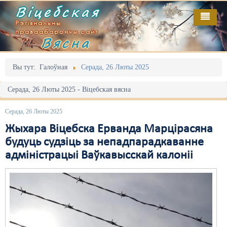
Віцебская
Рэгіянальны
праваабарончы сайт
Вясна
Галоўная
Выданьні
Адміністрацыйны перасьлед
Вы тут:
Галоўная
Серада, 26 Люты 2025
Відэа
Акцыі
Серада, 26 Люты 2025 - Віцебская вясна
Кантакт
Безбар'ернае асяродзьдзе
Серада, 26 Люты 2025
Пра нас
Выбары
Жыхара Віцебска Ерванда Марцірасяна
будуць судзіць за непадпарадкаванне
RSS
Грамадзянскія ініцыятывы
адміністрацыі Ваўкавысскай калоніі
Дзяржава
Дыскрымінацыя
Затрыманьні