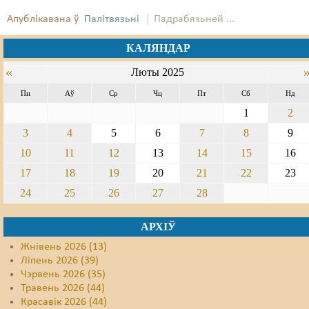
Апублікавана ў
Палітвязьні
Падрабязьней ...
Свабода слова
КАЛЯНДАР
Свабода сумленьня
«
Люты 2025
Суд
Пн
Аў
Ср
Чц
Пт
Сб
Нд
Сьмяротнае пакараньне
1
2
3
4
5
6
7
8
9
Экалёгія
10
11
12
13
14
15
16
Правы працоўных
17
18
19
20
21
22
23
Сацыяльныя правы
24
25
26
27
28
АРХІЎ
Жнівень 2026 (13)
Ліпень 2026 (39)
Чэрвень 2026 (35)
Травень 2026 (44)
Красавік 2026 (44)