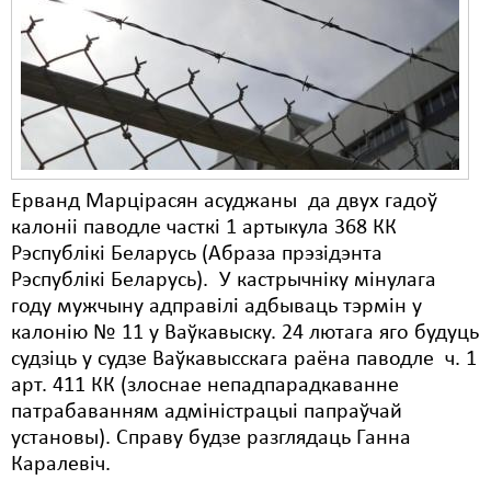
Карная псыхіятрыя
КПЧ ААН
Культурныя правы
ЛПП
Мігранты
Ерванд Марцірасян асуджаны да двух гадоў
Мірныя сходы
калоніі паводле часткі 1 артыкула 368 КК
Рэспублікі Беларусь (Абраза прэзідэнта
Палітвязьні
Рэспублікі Беларусь). У кастрычніку мінулага
году мужчыну адправілі адбываць тэрмін у
Праваабаронцы
калонію № 11 у Ваўкавыску. 24 лютага яго будуць
Правы дзіцяці
судзіць у судзе Ваўкавысскага раёна паводле ч. 1
арт. 411 КК (злоснае непадпарадкаванне
Пэнітэнцыярная сыстэма
патрабаванням адміністрацыі папраўчай
установы). Справу будзе разглядаць Ганна
Распальваньне варожасьці
Каралевіч.
Рознае