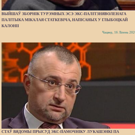
ВЫЙШАЎ ЗБОРНІК ТУРЭМНЫХ ЭСЭ ЭКС-ПАЛІТЗНЯВОЛЕНАГА
ПАЛІТЫКА МІКАЛАЯ СТАТКЕВІЧА, НАПІСАНЫХ У ГЛЫБОЦКАЙ
КАЛОНІІ
Чацвер, 16 Ліпень 202
СТАЎ ВЯДОМЫ ПРЫСУД ЭКС-ПАМОЧНІКУ ЛУКАШЭНКІ ПА