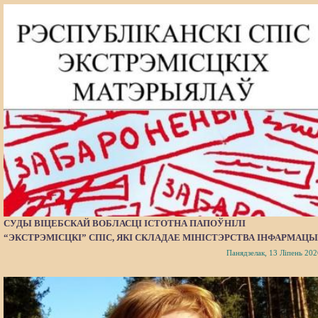
СУДЫ ВІЦЕБСКАЙ ВОБЛАСЦІ ІСТОТНА ПАПОЎНІЛІ
“ЭКСТРЭМІСЦКІ” СПІС, ЯКІ СКЛАДАЕ МІНІСТЭРСТВА ІНФАРМАЦЫ
Панядзелак, 13 Ліпень 202